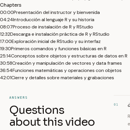
Chapters
00:00
Presentación del instructor y bienvenida
04:24
Introducción al lenguaje R y su historia
08:07
Proceso de instalación de R y RStudio
12:32
Descarga e instalación práctica de R y RStudio
17:00
Exploración inicial de RStudio y su interfaz
19:30
Primeros comandos y funciones básicas en R
25:14
Conceptos sobre objetos y estructuras de datos en R
30:58
Creación y manipulación de vectores y data frames
36:54
Funciones matemáticas y operaciones con objetos
42:01
Cierre y detalles sobre materiales y grabaciones
ANSWERS
¿
01
Questions
R
about this video
e