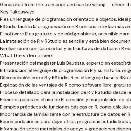
Generated from the transcript and can be wrong — check th
Key Takeaways
R es un lenguaje de programación orientado a objetos, ideal p
RStudio facilita la programación en R con una interfaz más ami
El software R es gratuito y de código abierto, accesible para
La instalación de R y RStudio es sencilla y está bien documentad
Familiarizarse con los objetos y estructuras de datos en R e
What the video covers
Presentación del magíster Luis Bautista, experto en estadíst
Introducción al lenguaje de programación R y su historia, orig
Diferenciación entre R y RStudio: R es el lenguaje base y RSt
Explicación de las ventajas de R como software libre, gratuito
Proceso detallado para la instalación de R y RStudio desde la 
Primeros pasos en el uso de R: creación y manipulación de ob
Ejemplos prácticos de funciones básicas en R, como cálculo d
Importancia de familiarizarse con la estructura de datos en R 
Recomendaciones para dejar otros programas estadísticos y a
Información sobre materiales de apoyo y grabaciones disponi