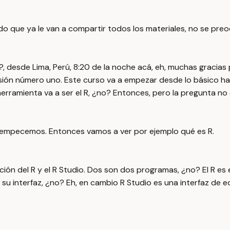
ndo que ya le van a compartir todos los materiales, no se pre
?, desde Lima, Perú, 8:20 de la noche acá, eh, muchas gracias
ón número uno. Este curso va a empezar desde lo básico ha
rramienta va a ser el R, ¿no? Entonces, pero la pregunta no 
 empecemos. Entonces vamos a ver por ejemplo qué es R.
ción del R y el R Studio. Dos son dos programas, ¿no? El R e
l su interfaz, ¿no? Eh, en cambio R Studio es una interfaz d