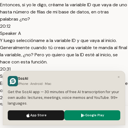
Entonces, si yo le digo, créame la variable ID que vaya de uno
hasta número de filas de mi base de datos, en otras
palabras ¿no?
20:12
Speaker A
Y luego seleccióname a la variable ID y que vaya al inicio.
Generalmente cuando tú creas una variable te manda al final
la variable, ¿no? Pero yo quiero que la ID esté al inicio, se
hace con esta función.
20:31
Speaker A
×
SozAI
Entonces, al final, ¿qué es lo que te queda? Miren, esto no he
iPhone · Android · Mac
creado este identificador.
Get the SozAI app — 30 minutes of free AI transcription for your
20:40
own audio: lectures, meetings, voice memos and YouTube. 99+
languages.
Speaker A
Simplemente es un es una nueva variable que que cuenta del
We use cookies to enhance your experience.
Privacy Policy
App Store
Google Play
1 al 150. No, no he hecho nada nuevo.
Accept
Settings
20:48