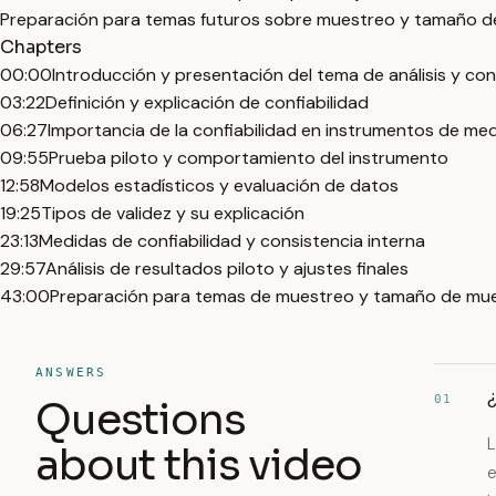
Preparación para temas futuros sobre muestreo y tamaño d
Chapters
00:00
Introducción y presentación del tema de análisis y con
03:22
Definición y explicación de confiabilidad
06:27
Importancia de la confiabilidad en instrumentos de med
09:55
Prueba piloto y comportamiento del instrumento
12:58
Modelos estadísticos y evaluación de datos
19:25
Tipos de validez y su explicación
23:13
Medidas de confiabilidad y consistencia interna
29:57
Análisis de resultados piloto y ajustes finales
43:00
Preparación para temas de muestreo y tamaño de mu
ANSWERS
¿
01
Questions
L
about this video
e