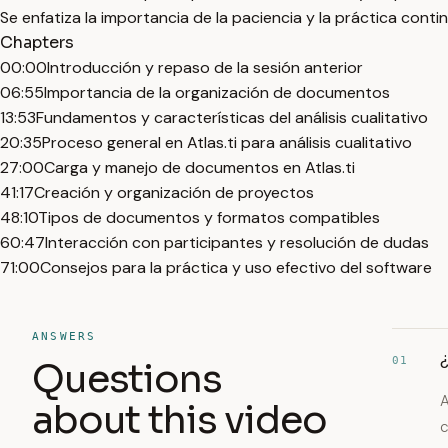
Se enfatiza la importancia de la paciencia y la práctica continu
Chapters
00:00
Introducción y repaso de la sesión anterior
06:55
Importancia de la organización de documentos
13:53
Fundamentos y características del análisis cualitativo
20:35
Proceso general en Atlas.ti para análisis cualitativo
27:00
Carga y manejo de documentos en Atlas.ti
41:17
Creación y organización de proyectos
48:10
Tipos de documentos y formatos compatibles
60:47
Interacción con participantes y resolución de dudas
71:00
Consejos para la práctica y uso efectivo del software
ANSWERS
¿
01
Questions
A
about this video
c