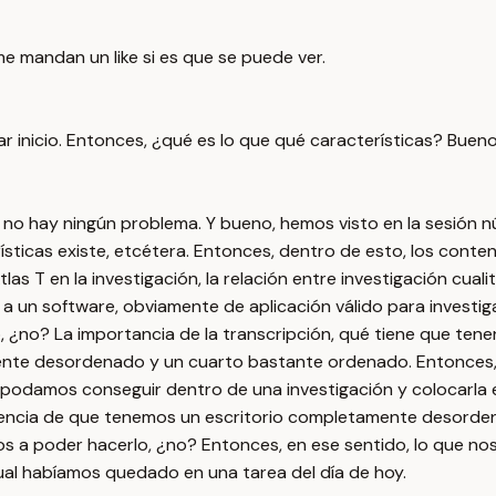
 mandan un like si es que se puede ver.
a dar inicio. Entonces, ¿qué es lo que qué características? Buen
no hay ningún problema. Y bueno, hemos visto en la sesión nú
sticas existe, etcétera. Entonces, dentro de esto, los conteni
tlas T en la investigación, la relación entre investigación cual
 a un software, obviamente de aplicación válido para investiga
o, ¿no? La importancia de la transcripción, qué tiene que ten
nte desordenado y un cuarto bastante ordenado. Entonces, 
e podamos conseguir dentro de una investigación y colocarla
ncia de que tenemos un escritorio completamente desordena
amos a poder hacerlo, ¿no? Entonces, en ese sentido, lo que
ual habíamos quedado en una tarea del día de hoy.