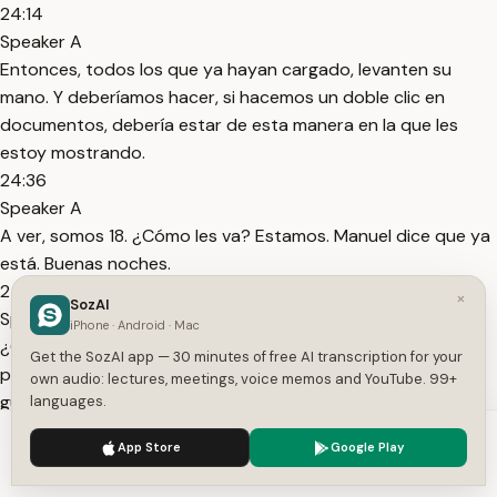
24:14
Speaker A
Entonces, todos los que ya hayan cargado, levanten su
mano. Y deberíamos hacer, si hacemos un doble clic en
documentos, debería estar de esta manera en la que les
estoy mostrando.
24:36
Speaker A
A ver, somos 18. ¿Cómo les va? Estamos. Manuel dice que ya
está. Buenas noches.
24:52
×
SozAI
Speaker A
iPhone · Android · Mac
¿Cómo se crea el proyecto? Proyecto. Exacto. Crear
Get the SozAI app — 30 minutes of free AI transcription for your
proyecto. Me voy a cerrar otra vez. Ver esto. Lo voy a
own audio: lectures, meetings, voice memos and YouTube. 99+
guardar.
languages.
25:07
We use cookies to enhance your experience.
Privacy Policy
App Store
Google Play
Speaker A
Accept
Settings
Está. Esta es la primera pantalla. Exacto. Al ingresar. No se