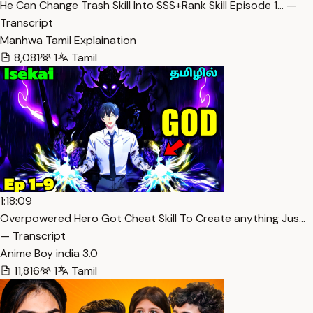
He Can Change Trash Skill Into SSS+Rank Skill Episode 1… —
Transcript
Manhwa Tamil Explaination
8,081
1
Tamil
1:18:09
Overpowered Hero Got Cheat Skill To Create anything Jus…
— Transcript
Anime Boy india 3.0
11,816
1
Tamil