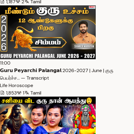
1,187
2
Tamil
11:00
𝗚𝘂𝗿𝘂 𝗣𝗲𝘆𝗮𝗿𝗰𝗵𝗶 𝗣𝗮𝗹𝗮𝗻𝗴𝗮𝗹 2026-2027 | June | குரு
பெயர்ச்ச… — Transcript
Life Horoscope
1,853
1
Tamil