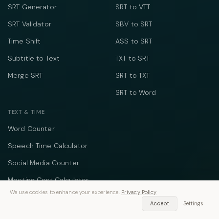
SRT Generator
SRT to VTT
SRT Validator
SBV to SRT
Time Shift
ASS to SRT
Subtitle to Text
TXT to SRT
Merge SRT
SRT to TXT
SRT to Word
TEXT & TIME
Word Counter
Speech Time Calculator
Social Media Counter
Meeting Cost Calculator
We use cookies to enhance your experience.
Privacy Policy
Online Timer
Accept
Settings
Timecode Converter