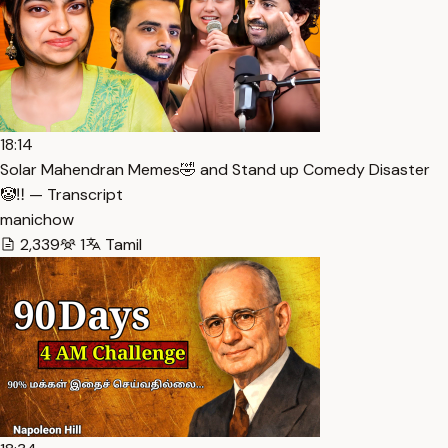
18:14
Solar Mahendran Memes🤣 and Stand up Comedy Disaster
🤡‼️ — Transcript
manichow
2,339
1
Tamil