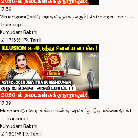
17:59
Viruchigam👉எதிர்பாராத நெருக்கடி வரும் | Astrologer Jeev… —
Transcript
Kumudam Bakthi
1,713
1
Tamil
17:39
Meenam 👉மீன ராசிக்காரர்கள் தயவு செய்து இத பண்ணாதீங்க.! …
— Transcript
Kumudam Bakthi
1,801
1
Tamil