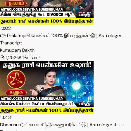
12:02
👉Thulam ராசி பெண்கள் 100% இப்படித்தான்.!😱 | Astrologer … —
Transcript
Kumudam Bakthi
1,252
1
Tamil
13:43
Dhanusu 👉” சுயமா சிந்திக்கணும் நீங்க ” 🤯 | Astrologer J… —