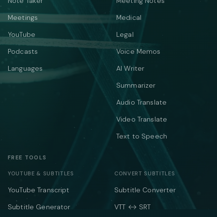
Note Taker
Meeting Notes
Meetings
Medical
YouTube
Legal
Podcasts
Voice Memos
Languages
AI Writer
Summarizer
Audio Translate
Video Translate
Text to Speech
FREE TOOLS
YOUTUBE & SUBTITLES
CONVERT SUBTITLES
YouTube Transcript
Subtitle Converter
Subtitle Generator
VTT ↔ SRT