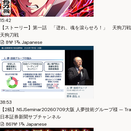
15:42
【ストーリー】第一話 「迸れ、魂を滾らせろ！」 天狗刀戦 -Tengut
天狗刀戦
8
1
Japanese
38:53
【2稿】NSJSeminar20260709大阪 人夢技術グループ様 — Tran
日本証券新聞サブチャンネル
861
1
Japanese