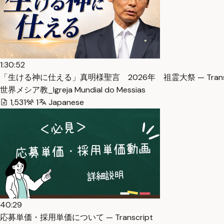
1:30:52
「生ける神に仕える」真明様聖言 2026年 祖霊大祭 — Transc
世界メシア教_Igreja Mundial do Messias
1,531
1
Japanese
40:29
応募単価・採用単価について — Transcript