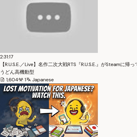
2:31:17
【R.U.S.E.／Live】名作二次大戦RTS『R.U.S.E.』がSteamに
うどん高機動型
1,604
1
Japanese