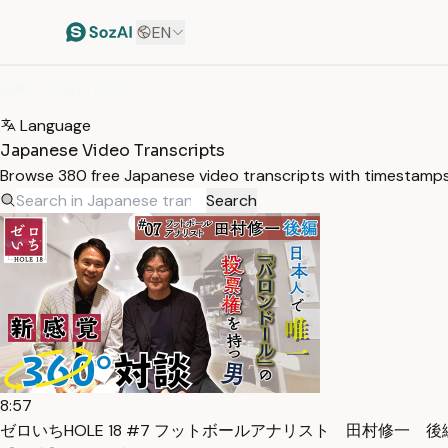
EN
HOME
/
TRANSCRIPTS
/
JAPANESE
Language
Japanese Video Transcripts
Browse 380 free Japanese video transcripts with timestamps.
Search
8:57
ゼロいちHOLE 18 #7 フットボールアナリスト 田村修一 後