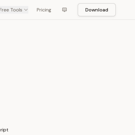
Free Tools
Pricing
Download
ipt