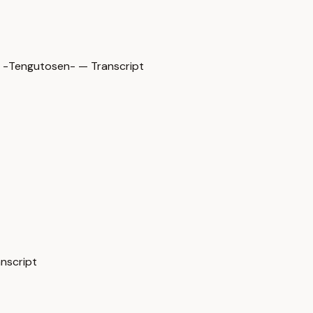
osen- — Transcript
script