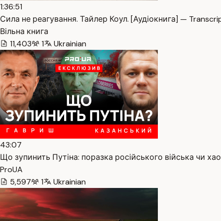
1:36:51
Сила не реагування. Тайлер Коул. [Аудіокнига] — Transcri
Вільна книга
11,403
1
Ukrainian
43:07
Що зупинить Путіна: поразка російського війська чи хао
ProUA
5,597
1
Ukrainian