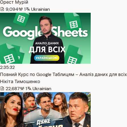
Орест Мурій
9,094
1
Ukrainian
2:35:32
Повний Курс по Google Таблицям – Аналіз даних для всіх 
Нікіта Тимошенко
22,687
1
Ukrainian