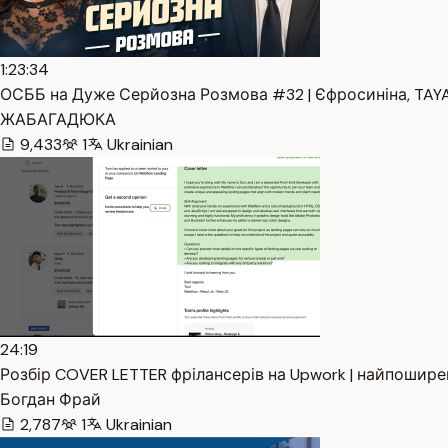
1:23:34
ОСББ на Дуже Серйозна Розмова #32 | Єфросиніна, TAYA
ЖАБАГАДЮКА
9,433
1
Ukrainian
24:19
Розбір COVER LETTER фрілансерів на Upwork | найпоширен
Богдан Фрай
2,787
1
Ukrainian