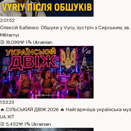
2:01:52
Олексій Бабенко: Обшуки у Vyriy, зустріч з Сирським, зв…
Militarnyi
18,099
1
Ukrainian
1:53:23
🔥 СІЛЬСЬКИЙ ДВІЖ 2026 🔥 Найгарячіша українська музи
UA ХІТ
5,452
1
Ukrainian