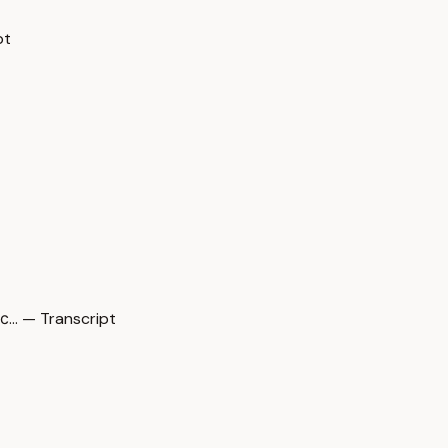
pt
с… — Transcript