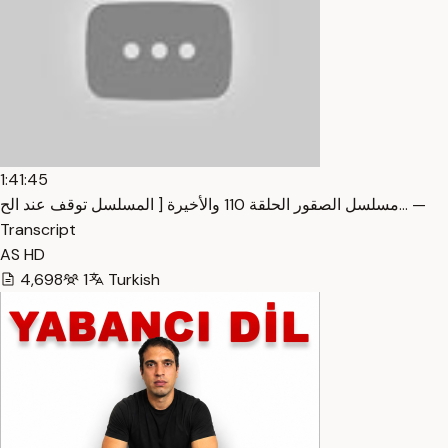
1:41:45
مسلسل الصقور الحلقة 110 والأخيرة [ المسلسل توقف عند الح… —
Transcript
AS HD
4,698
1
Turkish