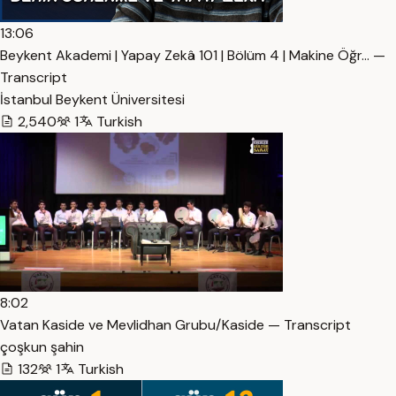
13:06
Beykent Akademi | Yapay Zekâ 101 | Bölüm 4 | Makine Öğr… —
Transcript
İstanbul Beykent Üniversitesi
2,540
1
Turkish
8:02
Vatan Kaside ve Mevlidhan Grubu/Kaside — Transcript
çoşkun şahin
132
1
Turkish