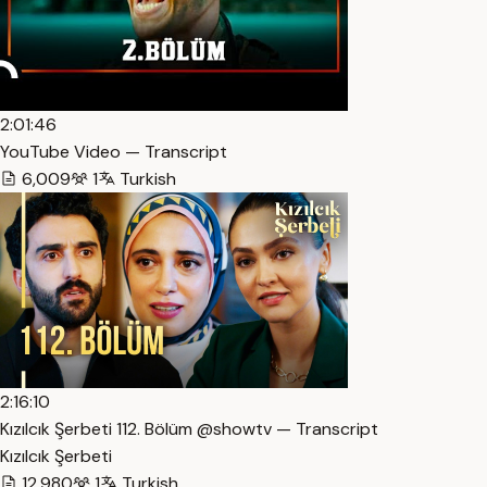
2:01:46
YouTube Video — Transcript
6,009
1
Turkish
2:16:10
Kızılcık Şerbeti 112. Bölüm @showtv — Transcript
Kızılcık Şerbeti
12,980
1
Turkish