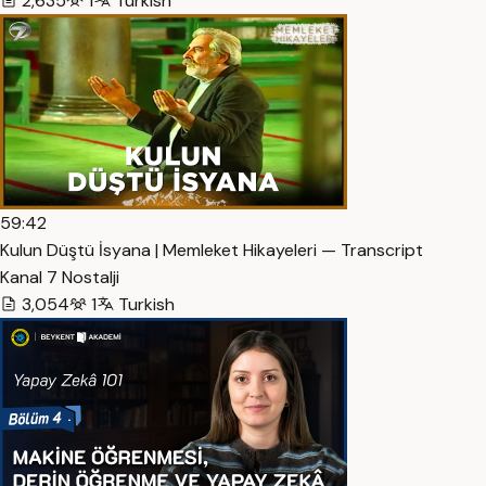
2,635
1
Turkish
59:42
Kulun Düştü İsyana | Memleket Hikayeleri — Transcript
Kanal 7 Nostalji
3,054
1
Turkish