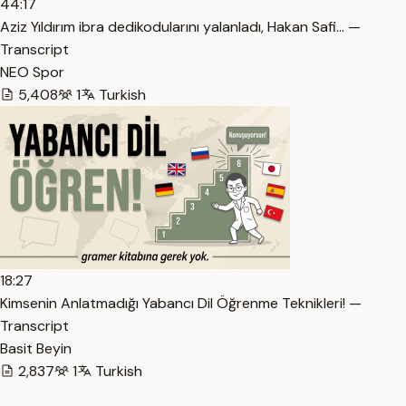
44:17
Aziz Yıldırım ibra dedikodularını yalanladı, Hakan Safi… —
Transcript
NEO Spor
5,408
1
Turkish
18:27
Kimsenin Anlatmadığı Yabancı Dil Öğrenme Teknikleri! —
Transcript
Basit Beyin
2,837
1
Turkish