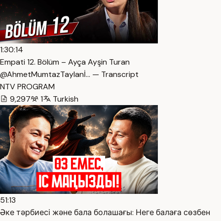
1:30:14
Empati 12. Bölüm – Ayça Ayşin Turan
@AhmetMumtazTaylanİ… — Transcript
NTV PROGRAM
9,297
1
Turkish
51:13
Әке тәрбиесі және бала болашағы: Неге балаға сөзбен