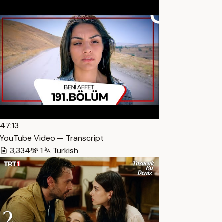
47:13
YouTube Video — Transcript
3,334
1
Turkish