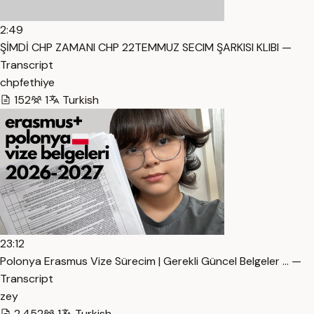
2:49
ŞİMDİ CHP ZAMANI CHP 22TEMMUZ SECIM ŞARKISI KLIBI —
Transcript
chpfethiye
152
1
Turkish
23:12
Polonya Erasmus Vize Sürecim | Gerekli Güncel Belgeler … —
Transcript
zey
2,452
1
Turkish