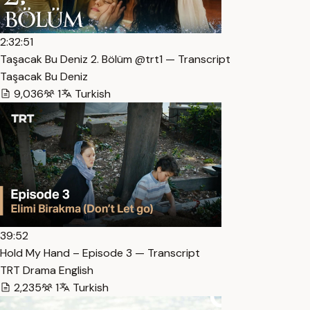
2:32:51
Taşacak Bu Deniz 2. Bölüm @trt1 — Transcript
Taşacak Bu Deniz
9,036
1
Turkish
39:52
Hold My Hand – Episode 3 — Transcript
TRT Drama English
2,235
1
Turkish