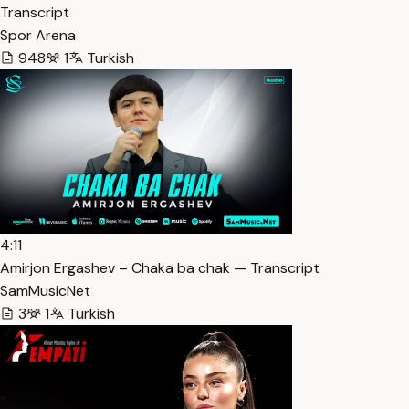
Transcript
Spor Arena
948
1
Turkish
4:11
Amirjon Ergashev – Chaka ba chak — Transcript
SamMusicNet
3
1
Turkish