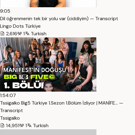
9:05
Dil öğrenmenin tek bir yolu var (ciddiyim) — Transcript
Lingo Dots Türkiye
2,616
1
Turkish
1:54:07
Tssigalko Big5 Türkiye 1.Sezon 1.Bölüm İzliyor | MANİFE… —
Transcript
Tssigalko
14,951
1
Turkish