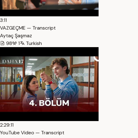
3:11
VAZGEÇME — Transcript
Aytaç Şaşmaz
98
1
Turkish
2:29:11
YouTube Video — Transcript