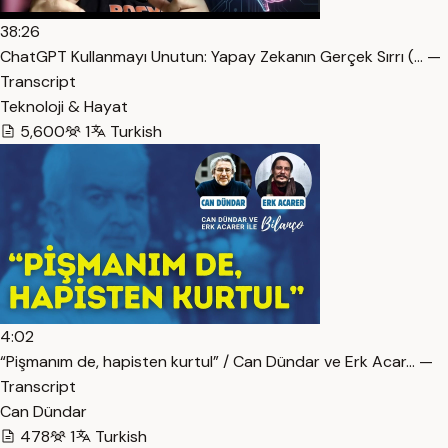
38:26
ChatGPT Kullanmayı Unutun: Yapay Zekanın Gerçek Sırrı (… —
Transcript
Teknoloji & Hayat
5,600
1
Turkish
4:02
“Pişmanım de, hapisten kurtul” / Can Dündar ve Erk Acar… —
Transcript
Can Dündar
478
1
Turkish