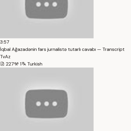
3:57
İqbal Ağazadənin fars jurnalistə tutarlı cavabı — Transcript
TvAz
227
1
Turkish