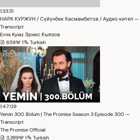
1:33:31
НАРК КУРЖУН / Сүйүнбек Касмамбетов / Аудио китеп —
Transcript
Ernis Kyiaz Эрнис Кыязов
659
1
Turkish
1:47:09
Yemin 300. Bölüm | The Promise Season 3 Episode 300 —
Transcript
The Promise Official
3,389
1
Turkish