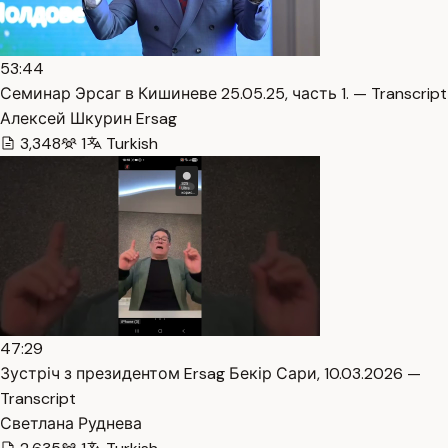
53:44
Семинар Эрсаг в Кишиневе 25.05.25, часть 1. — Transcript
Алексей Шкурин Ersag
3,348
1
Turkish
47:29
Зустріч з президентом Ersag Бекір Сари, 10.03.2026 —
Transcript
Светлана Руднева