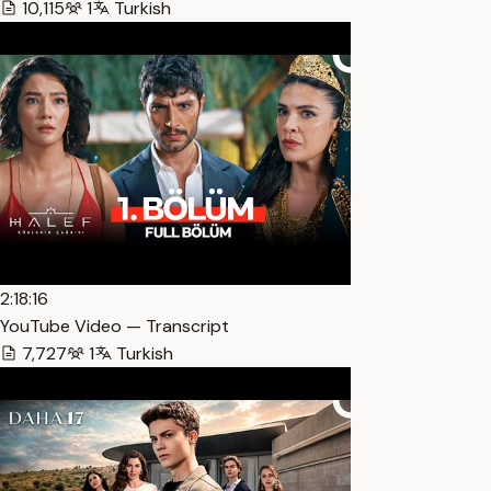
10,115
1
Turkish
2:18:16
YouTube Video — Transcript
7,727
1
Turkish