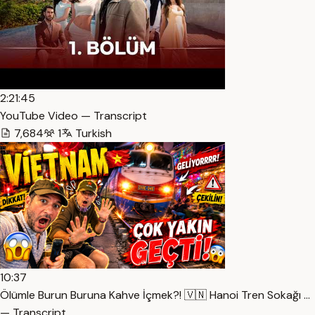
2:21:45
YouTube Video — Transcript
7,684
1
Turkish
10:37
Ölümle Burun Buruna Kahve İçmek?! 🇻🇳 Hanoi Tren Sokağı …
— Transcript