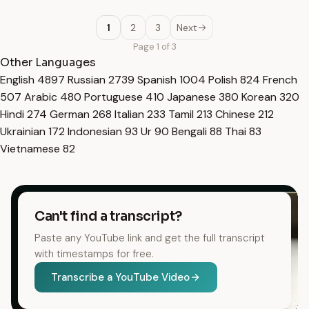
1
2
3
Next
Page 1 of 3
Other Languages
English
4897
Russian
2739
Spanish
1004
Polish
824
French
507
Arabic
480
Portuguese
410
Japanese
380
Korean
320
Hindi
274
German
268
Italian
233
Tamil
213
Chinese
212
Ukrainian
172
Indonesian
93
Ur
90
Bengali
88
Thai
83
Vietnamese
82
Can't find a transcript?
Paste any YouTube link and get the full transcript
with timestamps for free.
Transcribe a YouTube Video