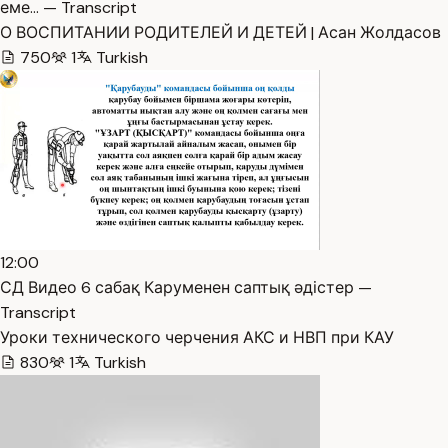
еме… — Transcript
О ВОСПИТАНИИ РОДИТЕЛЕЙ И ДЕТЕЙ | Асан Жолдасов
750
1
Turkish
12:00
СД Видео 6 сабақ Каруменен саптық әдістер —
Transcript
Уроки технического черчения АКС и НВП при КАУ
830
1
Turkish