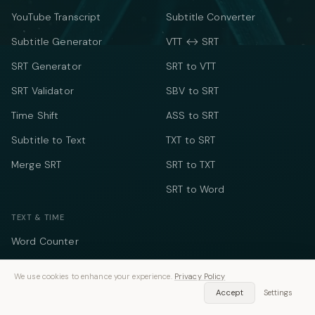
YouTube Transcript
Subtitle Converter
Subtitle Generator
VTT ↔ SRT
SRT Generator
SRT to VTT
SRT Validator
SBV to SRT
Time Shift
ASS to SRT
Subtitle to Text
TXT to SRT
Merge SRT
SRT to TXT
SRT to Word
TEXT & TIME
Word Counter
Speech Time Calculator
We use cookies to enhance your experience.
Privacy Policy
Social Media Counter
Accept
Settings