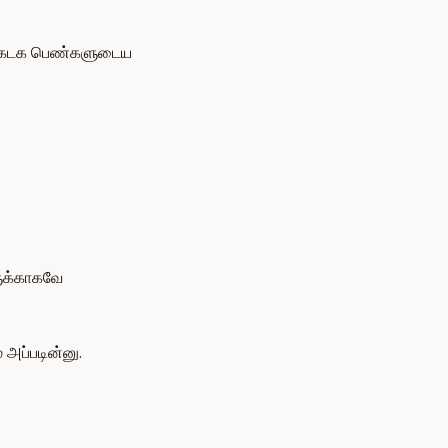
னா கடக பெண்களுடைய
ுக்காகவே
 அப்படின்னு.