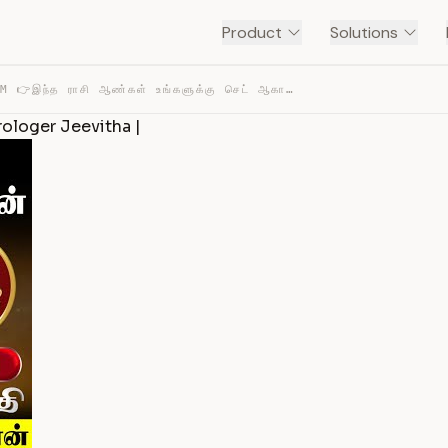
Product
Solutions
KADAGAM 👉இந்த ராசி ஆண்கள் உங்களுக்கு செட் ஆகாது.! | AST… — TRANSCRIPT
rologer Jeevitha |