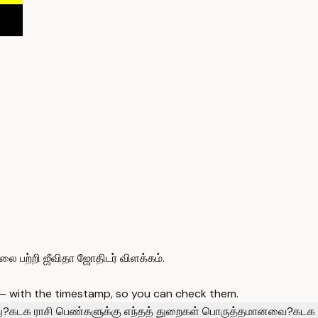
ை பற்றி ஜீவிதா ஜோதிடர் விளக்கம்.
 — with the timestamp, so you can check them.
ு?
கடக ராசி பெண்களுக்கு எந்தத் துறைகள் பொருத்தமானவை?
கடக 