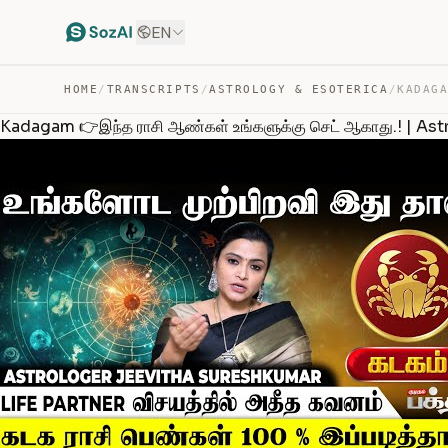
EN
HOME
/
TRANSCRIPTS
/
ASTROLOGY & ESOTERICA
/
Kadagam 👉இந்த ராசி ஆண்கள் உங்களுக்கு செட் ஆகாது.! | Ast