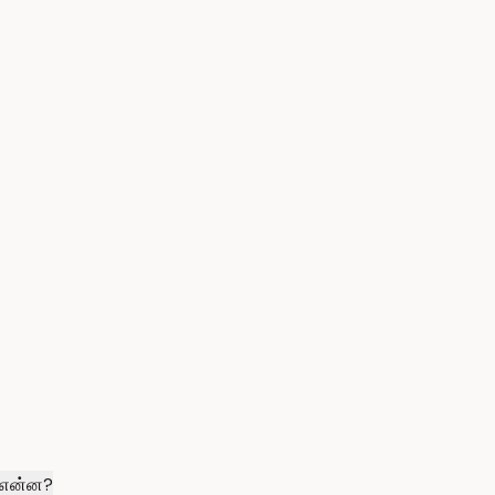
் என்ன?