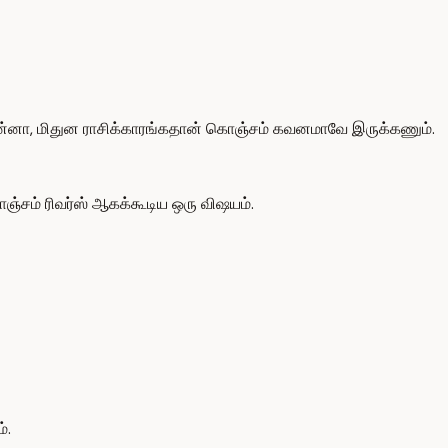
்படின்னா, மிதுன ராசிக்காரங்கதான் கொஞ்சம் கவனமாவே இருக்கணும்.
்சம் ரிவர்ஸ் ஆகக்கூடிய ஒரு விஷயம்.
்.