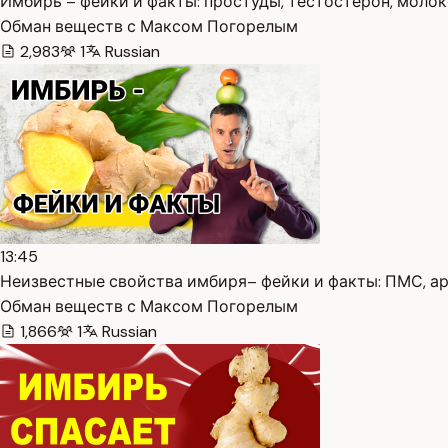
Имбирь – фейки и факты: простуды, тестостерон, молоко,
Обман веществ с Максом Погорелым
2,983
1
Russian
13:45
Неизвестные свойства имбиря– фейки и факты: ПМС, арт
Обман веществ с Максом Погорелым
1,866
1
Russian