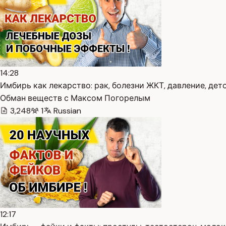
14:28
Имбирь как лекарство: рак, болезни ЖКТ, давление, дето
Обман веществ с Максом Погорелым
3,248
1
Russian
12:17