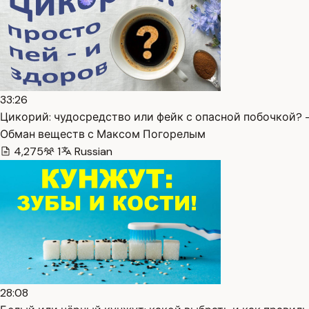
33:26
Цикорий: чудосредство или фейк с опасной побочкой? —
Обман веществ с Максом Погорелым
4,275
1
Russian
28:08