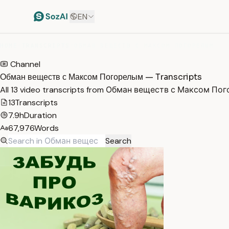
EN
HOME
/
TRANSCRIPTS
/
ОБМАН ВЕЩЕСТВ С МАКСОМ ПОГОРЕЛЫМ
Channel
Обман веществ с Максом Погорелым — Transcripts
All 13 video transcripts from Обман веществ с Максом По
13
Transcripts
7.9h
Duration
67,976
Words
Search