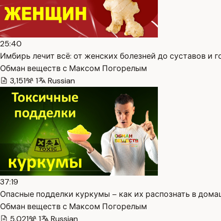
25:40
Имбирь лечит всё: от женских болезней до суставов и го
Обман веществ с Максом Погорелым
3,151
1
Russian
37:19
Опасные подделки куркумы – как их распознать в домаш
Обман веществ с Максом Погорелым
5,021
1
Russian