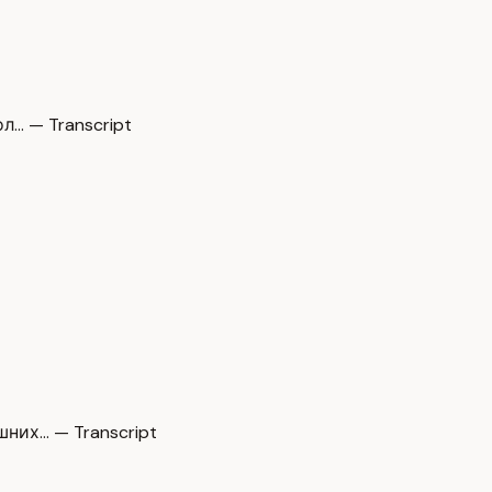
л… — Transcript
них… — Transcript