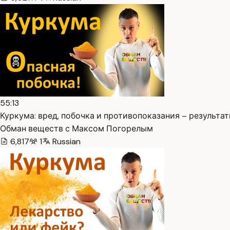
55:13
Куркума: вред, побочка и противопоказания – результаты
Обман веществ с Максом Погорелым
6,817
1
Russian