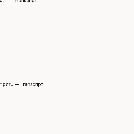
 … — Transcript
рит… — Transcript