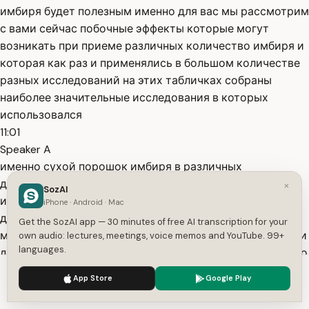
имбиря будет полезным именно для вас мы рассмотрим
с вами сейчас побочные эффекты которые могут
возникать при приеме различных количество имбиря и
которая как раз и применялись в большом количестве
разных исследований на этих табличках собраны
наиболее значительные исследования в которых
использовался
11:01
Speaker A
именно сухой порошок имбиря в различных
дозировках их в капсулах и как видите в этих
×
SozAI
исследований ученые использовали очень различные
iPhone · Android · Mac
дозировки двести пятьдесят миллиграммов 500 750
Get the SozAI app — 30 minutes of free AI transcription for your
миллиграммов 1000 миллиграммов это один грамм или
own audio: lectures, meetings, voice memos and YouTube. 99+
languages.
два грамма имбиря ученые использовали эти тузы либо
11:20
We use cookies to enhance your experience.
Privacy Policy
App Store
Google Play
Speaker A
Accept
Settings
однократно либо разделяя их на 2-3 приема и в