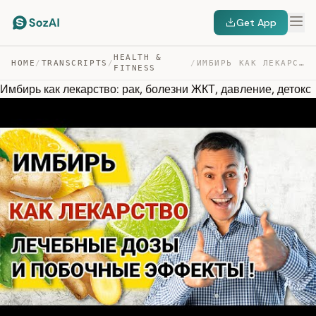
Get App
HEALTH &
HOME
/
TRANSCRIPTS
/
/
ИМБИРЬ КАК ЛЕКАРСТВО: РАК, БОЛЕЗНИ ЖКТ, ДАВЛЕНИЕ, ДЕТОКС — TRANSCRIPT
FITNESS
Имбирь как лекарство: рак, болезни ЖКТ, давление, детокс