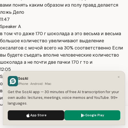
вами понять каким образом из полу правд делается
ложь Дело
11:47
Speaker A
в том что даже 170 г шоколада а это весьма и весьма
большое количество увеличивают выделение
оксалатов с мочой всего на 30% соответственно Если
вы будете съедать вполне человеческие количество
шоколада а не почти две пачки 170 г то и
12:05
Speaker A
×
SozAI
оксалатов с мочой у вас будет вы уже догадались
iPhone · Android · Mac
выделяться гораздо меньше и соответственно и какао
Get the SozAI app — 30 minutes of free AI transcription for your
и чёрный шоколад в человеческих количествах
own audio: lectures, meetings, voice memos and YouTube. 99+
languages.
например 30-50 г за раз шоколада перестанут
представлять какую-либо опасность для ваших почек
We use cookies to enhance your experience.
Privacy Policy
App Store
Google Play
но друзья помимо оксалатов в
Accept
Settings
12:24