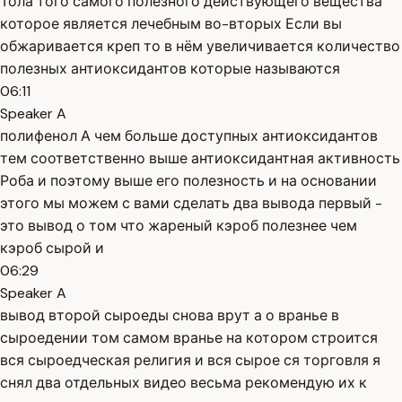
Тола того самого полезного действующего вещества
которое является лечебным во-вторых Если вы
обжаривается креп то в нём увеличивается количество
полезных антиоксидантов которые называются
06:11
Speaker A
полифенол А чем больше доступных антиоксидантов
тем соответственно выше антиоксидантная активность
Роба и поэтому выше его полезность и на основании
этого мы можем с вами сделать два вывода первый -
это вывод о том что жареный кэроб полезнее чем
кэроб сырой и
06:29
Speaker A
вывод второй сыроеды снова врут а о вранье в
сыроедении том самом вранье на котором строится
вся сыроедческая религия и вся сырое ся торговля я
снял два отдельных видео весьма рекомендую их к