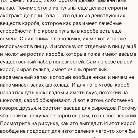
тот самый кэроб, из которого и делают заменитель
какао. Помимо этого из пульпы ещё делают сироп и
экстракт де пени Тола — это одно из действующих
веществ кэроба, которое как раз имеет лечебные
способности. Но кроме пульпы в кэробе есть ещё
семена. С них снимают оболочку, их мелют и также
используют в пищу. И используют отдельно в пищу ещё
и молотые ростки кэроба, которые тоже имеют весьма
существенный набор полезностей. Сам по себе сырой
кэроб, сырая пульпа, имеет очень приятный
карамельный запах, который вообще никак и ничем не
напоминает запах шоколада. И для того чтобы кэроб
начал пахнуть шоколадом и иметь вкус, похожий на
шоколад, кэроб обжаривают. И вот в этом, собственно
говоря, друзья, и состоит засада для сыроедов. Потому
что если вы покупаете кэроб сырым, то он светленький.
Посмотрите на рисунке, как это выглядит. И этот кэроб
вообще не подходит для изготовления чего-то хотя бы