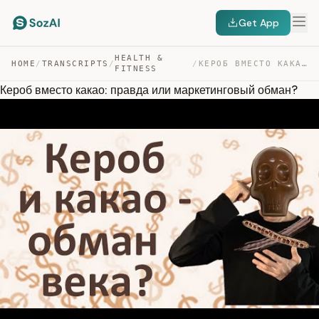
Get App
HEALTH &
HOME
/
TRANSCRIPTS
/
/
КЕРОБ ВМЕСТО КАКАО: ПРАВДА ИЛИ МАРКЕТИНГОВЫЙ ОБМАН? — TRANSCRIPT
FITNESS
Кероб вместо какао: правда или маркетинговый обман?