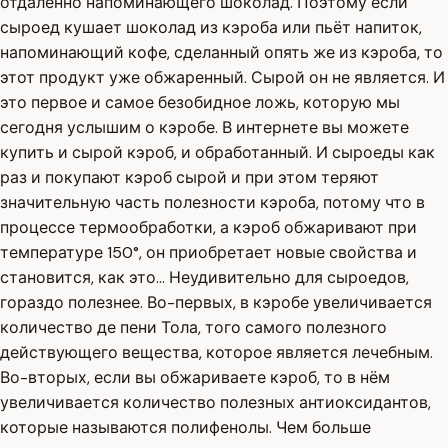
отдалённо напоминающего шоколад. Поэтому если
сыроед кушает шоколад из кэроба или пьёт напиток,
напоминающий кофе, сделанный опять же из кэроба, то
этот продукт уже обжаренный. Сырой он не является. И
это первое и самое безобидное ложь, которую мы
сегодня услышим о кэробе. В интернете вы можете
купить и сырой кэроб, и обработанный. И сыроеды как
раз и покупают кэроб сырой и при этом теряют
значительную часть полезности кэроба, потому что в
процессе термообработки, а кэроб обжаривают при
температуре 150°, он приобретает новые свойства и
становится, как это... Неудивительно для сыроедов,
гораздо полезнее. Во-первых, в кэробе увеличивается
количество де пени Тола, того самого полезного
действующего вещества, которое является лечебным.
Во-вторых, если вы обжариваете кэроб, то в нём
увеличивается количество полезных антиоксидантов,
которые называются полифенолы. Чем больше