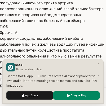
желудочно-кишечного тракта артрита
послеоперационных осложнений язвой хеликобактера
витилиго и псориаза нейродегенеративных
заболеваний таких как болезнь Альцгеймера
11:08
Speaker A
сердечно-сосудистых заболеваний диабета
заболеваний почек и желчевыводящих путей инфекции
дыхательных путей холецистита простатита
алкогольного опьянения и что мы с вами в результате
имеем из 60-3 исследований только три было сделано
×
SozAI
с использованием непосредственно куркумы то есть
iPhone · Android · Mac
менее 5 вариантов и это
Get the SozAI app — 30 minutes of free AI transcription for your
11:33
own audio: lectures, meetings, voice memos and YouTube. 99+
Speaker A
languages.
абсолютно не мешает инфоцыганам утверждать что
We use cookies to enhance your experience.
Privacy Policy
App Store
Google Play
именно куркума является самым мощным
Accept
Settings
антиоксидантом на планете и лечит сотни различных