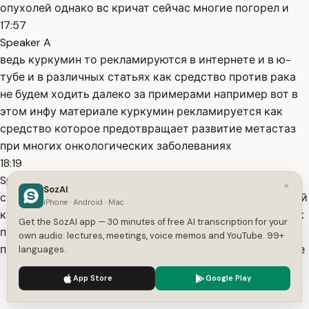
опухолей однако вс кричат сейчас многие погорел и
17:57
Speaker A
ведь куркумин то рекламируются в интернете и в ю-
тубе и в различных статьях как средство против рака
не будем ходить далеко за примерами например вот в
этом инфу материале куркумин рекламируется как
средство которое предотвращает развитие метастаз
при многих онкологических заболеваниях
18:19
Speaker A
×
SozAI
снижает риск детской лейкемии в сочетании с цветной
iPhone · Android · Mac
капустой убить и меня пожалуйста предотвращает рак
Get the SozAI app — 30 minutes of free AI transcription for your
простаты и замедляет рост раковых клеток и может
own audio: lectures, meetings, voice memos and YouTube. 99+
предотвратить меланому и уничтожить существующие
languages.
а чашки меланомы то есть рака кожи в чем здесь
We use cookies to enhance your experience.
Privacy Policy
App Store
Google Play
противоречия противоречия здесь на самом деле нет
Accept
Settings
18:42