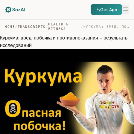
Get App
HEALTH &
HOME
/
TRANSCRIPTS
/
/
КУРКУМА: ВРЕД, ПОБОЧКА И ПРОТИВОПОКАЗАНИЯ – РЕЗУЛЬТАТЫ … — TRANSCRIPT
FITNESS
Куркума: вред, побочка и противопоказания – результаты
исследований