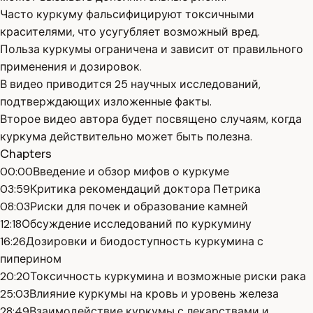
Часто куркуму фальсифицируют токсичными
красителями, что усугубляет возможный вред.
Польза куркумы ограничена и зависит от правильного
применения и дозировок.
В видео приводится 25 научных исследований,
подтверждающих изложенные факты.
Второе видео автора будет посвящено случаям, когда
куркума действительно может быть полезна.
Chapters
00:00
Введение и обзор мифов о куркуме
03:59
Критика рекомендаций доктора Петрика
08:03
Риски для почек и образование камней
12:18
Обсуждение исследований по куркумину
16:26
Дозировки и биодоступность куркумина с
пиперином
20:20
Токсичность куркумина и возможные риски рака
25:03
Влияние куркумы на кровь и уровень железа
28:49
Взаимодействие куркумы с лекарствами и