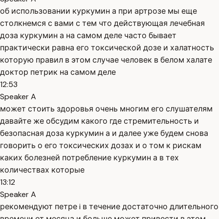
об использовании куркумин а при артрозе мы еще
столкнемся с вами с тем что действующая лечебная
доза куркумин а на самом деле часто бывает
практически равна его токсической дозе и халатность
которую правил в этом случае человек в белом халате
доктор петрик на самом деле
12:53
Speaker A
может стоить здоровья очень многим его слушателям
давайте же обсудим какого где стремительность и
безопасная доза куркумин а и далее уже будем снова
говорить о его токсических дозах и о том к рискам
каких болезней потребление куркумин а в тех
количествах которые
13:12
Speaker A
рекомендуют петре i в течение достаточно длительного
времени от месяца и больше может привести в этом