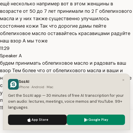
ещё несколько например вот в этом женщины в
возрасте от 50 до 7 лет принимали по 2 Г облепихового
масла и у них также существенно улучшилось
состояние кожи Так что дорогие дамы пейте
облепиховое масло оставайтесь красавицами радуйте
наш взор А мы тоже
11:29
Speaker A
будем принимать облепиховое масло и радовать ваш
взор Тем более что от облепихового масла и ваши и
наши глаза станут гораздо острее холестерин в том же
×
SozAI
самом первом исследовании про кожу где женщины
iPhone · Android · Mac
употребляли облепиховое или пальмовое масла на
Get the SozAI app — 30 minutes of free AI transcription for your
протяжении 3х месяцев
own audio: lectures, meetings, voice memos and YouTube. 99+
11:47
languages.
Speaker A
We use cookies to enhance your experience.
Privacy Policy
App Store
Google Play
в том же исследовании измеряли и уровень
Accept
Settings
холестерина в крови и оказалось что в группе