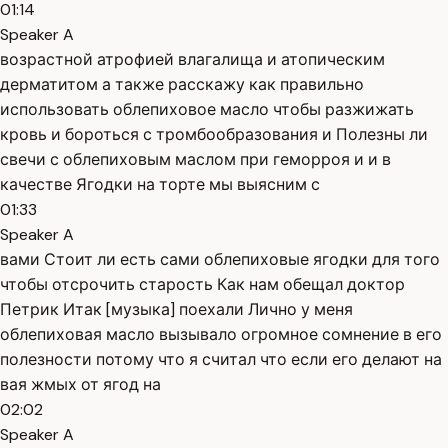
01:14
Speaker A
возрастной атрофией влагалища и атопическим
дерматитом а также расскажу как правильно
использовать облепиховое масло чтобы разжижать
кровь и бороться с тромбообразования и Полезны ли
свечи с облепиховым маслом при геморроя и и в
качестве Ягодки на торте мы выясним с
01:33
Speaker A
вами Стоит ли есть сами облепиховые ягодки для того
чтобы отсрочить старость Как нам обещал доктор
Петрик Итак [музыка] поехали Лично у меня
облепиховая масло вызывало огромное сомнение в его
полезности потому что я считал что если его делают на
вая жмых от ягод на
02:02
Speaker A