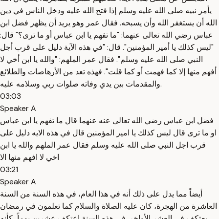
يأمر نبيه صلى الله عليه وسلم إذا فتح الله عليه ودخل الناس في دين
الله أن يستغفر الله وأن يسبحه. فقال عمر وهو يريد أن يظهر فضل ابن
عباس رضي الله تعالى عنهما: "ما تفهم يا ابن عباس أو ما ترى؟" قال:
"ليس كذلك يا أمير المؤمنين". قال: "في هذه الآية دليل على قرب أجل
النبي صلى الله عليه وسلم". فقال عمر الملهم: "والله يا ابن أخي لا
أفهم منها إلا كما فهمت أو كما قلت". فهذه تعد من الأرهاصات والطلائع
والمقدمات بين يدي وفاته صلوات ربي وسلامه عليه.
03:03
Speaker A
فضل ابن عباس رضي الله تعالى عنه عنهما قال ما تفهم يا ابن عباس
او ما ترى قال ليس كذلك يا امير المؤمنين قال في هذه الايه دليل على
قرب اجل النبي صلى الله عليه وسلم فقال عمر الملهم والله يا ابن
اخي لا افهم منها الا
03:21
Speaker A
أيضاً مما يدل على ذلك أنه في هذا العام، في هذه السنة من السنة
العاشرة من الهجرة، كان عليه الصلاة والسلام كما تعلمون في رمضان
يعتكف في العشر الأواخر. في هذه السنة اعتكف عشرين يوماً، كأنه