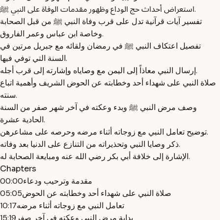
استعراض أحداث حج الوداع وظهور مقدمات الوفاة على النبي ﷺ.
تفسير آيات قرآنية تدل على قرب وفاة النبي ﷺ من قبل الصحابة
وخاصة ابن عباس وعمر الفاروق.
تفصيل اعتكاف النبي ﷺ في رمضان ولقائه مع جبريل مرتين في
السنة التي توفي فيها.
إرسال النبي معاذاً إلى اليمن مع وصاياه وإشارته إلى قرب أجله.
صلاة النبي على شهداء أحد وخطابته عن الحوض الشريف وأهمية اتباع
سنته.
وصف مرض النبي ﷺ وبدء وعكته في آخر شهر صفر من السنة
الحادية عشرة.
توضيح تعامل النبي مع زوجاته أثناء مرضه وحرصه على مشاعرهن.
ذكر وصايا النبي وتحذيراته من التنازع على الدنيا بعد وفاته.
الإشارة إلى خلافة أبي بكر رضي الله عنه ومبايعة الصحابة له.
Chapters
مقدمة وترحيب ودعاء
00:00
صلاة النبي على شهداء أحد وخطابته عن الحوض
05:05
تعامل النبي مع زوجاته أثناء مرضه
10:17
بداية مرض النبي وعكته في آخر صفر
15:19