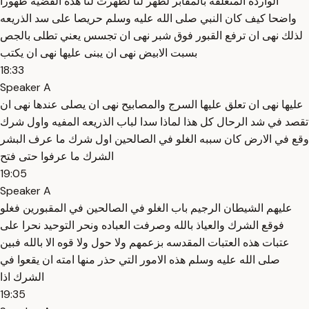
الوارده المتعلقه بالمقابر لظهر لنا لظهرت لنا هذه القضيه ظهورا
واضحا كيف كان النبي صلى الله عليه وسلم حريصا على سد الذريعه
لذلك نهى ان ترفع القبور فوق شبر نهى ان تجسس يعني تطلى بالجص
بسبت الابيض نهى ان يبنى عليها نهى ان يكتب
18:33
Speaker A
عليها نهى ان تعلق عليها السرج والمصابيح نهى ان يصلى عندها نهى ان
تقصد في شد الرحال كل هذا لماذا سدا لباب الذريعه المفيه واول شرك
وقع في الارض كان سببه الغلو في الصالحين اول شرك ما عرف البشر
الشرك ما عرفوا حتى فتح
19:05
Speaker A
عليهم الشيطان الرجيم باب الغلو في الصالحين في المقبورين فغلو
فوقع الشرك والعياذ بالله وصرفت العباده ونحر التوحيد نحرا على
عتبات هذه العتبات المقدسه بزعمهم ولا حول ولا قوه الا بالله فبين
صلى الله عليه وسلم هذه الامور التي حذر منها امته ان يقعوا في
الشرك اذا
19:35