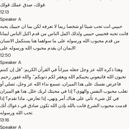
قولك، صدق عملك قولك.
12:13
Speaker A
حبيبي انت تحب شيئا او شخصا ربما لا تعرفه لكن بما ان حبيبك يحبه
فانت تحبه فحبيبي حبيبي ولذلك اكمل الناس من قدم اكبل الناس ايمانا
من قدم محبوب الله ورسوله على ما سواهما هنا يستكمل الانسان
الايمان ان يقدم محبوب الله ورسوله على
12:50
Speaker A
وهذا ذكره الله عز وجل جعله ميزاناً في القرآن الكريم: "قل إن كنتم
تحبون الله فاتبعوني يحببكم الله ويغفر لكم ذنوبكم". والله غفور رحيم.
فاعرض نفسك على هذا الميزان، تسمع نداء الله عز وجل، تصلي أو
تغلب محبوب النفس والهوى؟ إذا في محبتك لربك خلل. هذا هو الميزان
في كل شيء. تأتي على هناك أمر ونهي، إذا تعارض، ماذا تقدم؟ إذا
قدمت محبوب الشرع فانت بالله بإذن الله تكون صادق في دعواك أنك
تحب الله ورسوله.
13:16
Speaker A