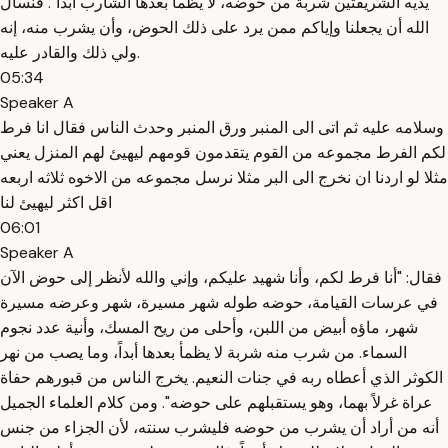
يديه الشريفتين شربة من حوضه، لا يظمأ بعدها الشارب أبداً". فنسأل
الله أن يجعلنا وإياكم ممن يرد على ذلك الحوض، وأن يشرب منه، إنه
ولي ذلك والقادر عليه.
05:34
Speaker A
وسلامه عليه ثم اتى الى المنبر ورق المنبر وحدث الناس فقال انا فرط
لكم الفرط مجموعه من القوم يتقدمون قومهم ليهيئ لهم المنزل يعني
مثلا لو اردنا ان نخرج الى البر مثلا نرسل مجموعه من الاخوه ثلاثه اربعه
اقل اكثر ليهيئ لنا
06:01
Speaker A
فقال: "أنا فرط لكم، وأنا شهيد عليكم، وإني والله لأنظر إلى حوض الآن
في عرسات القيامة، حوضه طوله شهر مسيرة، شهر وعرضه مسيرة
شهر، ماؤه أبيض من اللبن، وأحلى من ريح المسك، وأنية عدد نجوم
السماء. من شرب منه شربة لا يظمأ بعدها أبداً، وما يصب من نهر
الكوثر الذي أعطاه ربه في جنات النعيم. يخرج الناس من قبورهم حفاة
عراة غرلاً بهما، وهو يستقبلهم على حوضه". ومن كلام العلماء الجميل
أنه من أراد أن يشرب من حوضه فليشرب سنته، لأن الجزاء من جنس