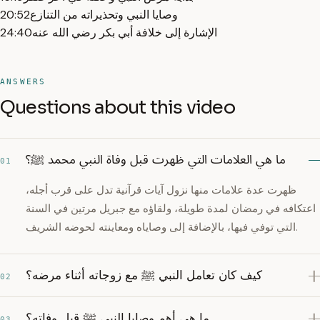
وصايا النبي وتحذيراته من التنازع
20:52
الإشارة إلى خلافة أبي بكر رضي الله عنه
24:40
ANSWERS
Questions about this video
ما هي العلامات التي ظهرت قبل وفاة النبي محمد ﷺ؟
01
ظهرت عدة علامات منها نزول آيات قرآنية تدل على قرب أجله،
اعتكافه في رمضان لمدة طويلة، ولقاؤه مع جبريل مرتين في السنة
التي توفي فيها، بالإضافة إلى وصاياه ومعاينته لحوضه الشريف.
كيف كان تعامل النبي ﷺ مع زوجاته أثناء مرضه؟
02
ما هي أهم وصايا النبي ﷺ قبل وفاته؟
03