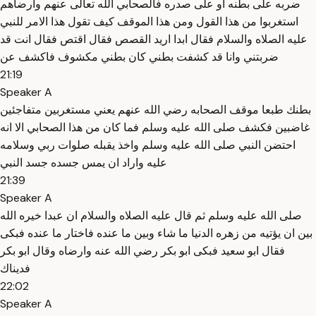
ضربه على بطنه او على صدره فالصحابي الله تعالى عنهم وارضاهم
استغربوا من هذا القول ومن هذا الموقف كيف تقول هذا الامر للنبي
عليه الصلاه والسلام فقال ابدا اريد القصص فقال اقتص فقال انت قد
ضربتني وانا قد كشفت بطني كان بطني مكشوف فاكشف عن
21:19
Speaker A
بطنك طبعا موقف الصحابه رضي الله عنهم يعني مستغربين متفاجئين
غاضبين فكشف صلى الله عليه وسلم فما كان من هذا الصحابي الا انه
احتضن النبي صلى الله عليه وسلم واخذ يقبله صلوات ربي وسلامه
عليه واراد ان يمس جسده جسد النبي
21:39
Speaker A
صلى الله عليه وسلم ثم قال عليه الصلاه والسلام ان عبدا خيره الله
بين ان يؤتيه من زهره الدنيا ما شاء وبين ما عنده فاختار ما عنده فبكى
فقال ابو سعيد فبكى ابو بكر رضي الله عنه وارضاه وقال ابو بكر
فديناك
22:02
Speaker A