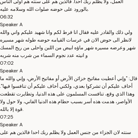
العمل، ولا يظلم ربك أحداً. فالذين هم على سنته هم أولى الناس
بالورود على حوضه صلوات الله وسلامه عليه.
06:32
Speaker A
ولي ذلك والقادر عليه فقال انا فرط لكم وانا شهيد عليكم واني والله
لانظر الى حوض الان في عرسات القيامه حوضه طوله شهر مسيره
شهر وعرضه مسيره شهر ماؤه ابيض من اللبن واحلى من ريح المسك
و انيته عدد نجوم السماء من شرب منه شربه
07:02
Speaker A
قال: "وإني أعطيت مفاتيح خزائن الأرض أو مفاتيح الأرض، وإني والله ما
أخاف عليكم أن تشركوا بعدي، ولكني أخاف عليكم أن تنافسوا فيها".
وهذا الذي وقع، تنافست المسلمون على هذه الدنيا، وتطايرت تقطعت
الأواصر، هدمت هذه أسر بسبب حطام هذه الدنيا الفاني، ولا حول ولا
قوة إلا بالله.
07:25
Speaker A
سنته لان الجزاء من جنس العمل ولا يظلم ربك احدا فالذين هم على