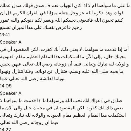
ما على ما سواهما ام لا اذا كان الجواب نعم ف صدق قولك صدق عملك
قولك وهذا ذكره الله عز وجل جعله ميزانا في القران الكريم قل ان
كنتم تحبون الله فاتبعوني يحببكم الله ويغفر لكم ذنوبكم والله غفور
رحيم فاعرض نفسك على هذا الميزان تسمع
13:41
Speaker A
أما إذا قدمت ما سواهما، لا يعني ذلك أنك كفرت، لكن المقصود أن في
محبتك خلل، وإلى الآن ما استكملت هذا المقام العظيم مقام العبودية
والولاية لله تبارك وتعالى. فبما أن زوجاته رضي الله تعالى عنهن يحببن
ما يحبه صلى الله عليه وسلم، فتنازل عن نوباته، وقلنا نتنازل ونهبوا
نوباتنا لعائشة رضي الله تعالى عنها.
14:05
Speaker A
صادق في دعواك انك تحب الله ورسوله اما اذا قدمت ما سواهما لا
يعني ذلك انك كفرت لكن المقصود ان في محبتك خلل والى الان ما
استكملت هذا المقام العظيم مقام العبوديه والولايه لله تبارك وتعالى
فبما ان زوجاته رضي الله تعالى
14:27