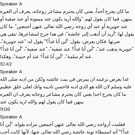
Speaker A
ما كان يجرح أحداً، يعني كان يحترم مشاعر زوجاته، يعرف أن الغيرة
بينهن، فما كان يقول لهم: "والله أريد يكون عند ميمونة أو عند صفية أو
عند جويرية أو عند أي زوجة رضي الله تعالى عنهن أجمعين". ما كان
يقول لها: "أريد أن أذهب إلى عائشة"، في هذا جرح لمشاعرها، تبقى هي
ضرتها. فكان يعرض، يقول: "أين أنا غداً؟" يقول له: "عند جويرية"،
"جويرية يذهب عند"، "أين أنا غداً؟ عند صفية"، "عند صفية"، "أين أنا غداً؟
عند أم سلمة"، "أين أنا غداً؟ عند أم حبيبة"، وهكذا.
10:42
Speaker A
غدا يعرض برغبته ان يمرض في بيت عائشه ولكن من ادبه صلى الله
عليه وسلم لان الله هو الذي ادبه فاحسن تاديبه وانك لعلى خلق عظيم
ما كان يجرح احدا يعني كان يحترم مشاعر زوجاته يعرف ان الغيره
بينهن فما كان يقول لهم والله اريد يكون عند
11:06
Speaker A
فعلمت أزواجه رضي الله تعالى عنهن أجمعين مراده بقوله: "أين أنا
غداً؟" أنه استبطاء نوبة عائشة رضي الله تعالى عنها، لأنها كانت أحب