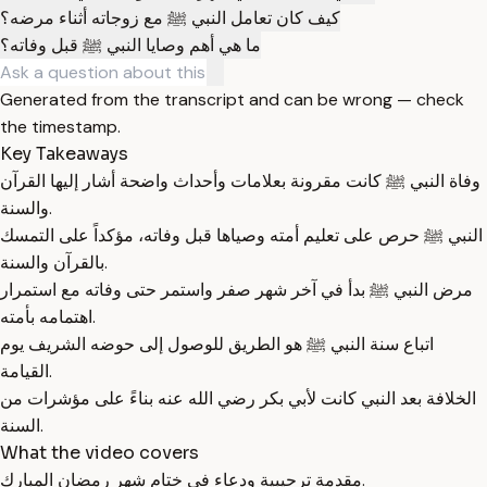
كيف كان تعامل النبي ﷺ مع زوجاته أثناء مرضه؟
ما هي أهم وصايا النبي ﷺ قبل وفاته؟
Generated from the transcript and can be wrong — check
the timestamp.
Key Takeaways
وفاة النبي ﷺ كانت مقرونة بعلامات وأحداث واضحة أشار إليها القرآن
والسنة.
النبي ﷺ حرص على تعليم أمته وصياها قبل وفاته، مؤكداً على التمسك
بالقرآن والسنة.
مرض النبي ﷺ بدأ في آخر شهر صفر واستمر حتى وفاته مع استمرار
اهتمامه بأمته.
اتباع سنة النبي ﷺ هو الطريق للوصول إلى حوضه الشريف يوم
القيامة.
الخلافة بعد النبي كانت لأبي بكر رضي الله عنه بناءً على مؤشرات من
السنة.
What the video covers
مقدمة ترحيبية ودعاء في ختام شهر رمضان المبارك.