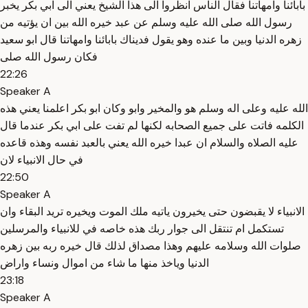
بابائنا وامهاتنا فقال الناس انظروا الى هذا الشيخ يعني الى ابي بكر يخبر
رسول الله صلى الله عليه وسلم عن عبد خيره الله بين ان يؤتيه من
زهره الدنيا وبين ما عنده وهو يقول فديناك بابائنا وامهاتنا قال ابو سعيد
فكان رسول الله صلى
22:26
Speaker A
الله عليه وعلى اله وسلم هو والمخير وابو وكان ابو بكر اعلمنا يعني هذه
الكلمه فاتت على جميع الصحابه لكنها لم تفت على ابي بكر عندما قال
عليه الصلاه والسلام ان عبدا خيره الله يعني بالعبد نفسه وهذه قاعده
في حال الانبياء لان
22:50
Speaker A
الانبياء لا يقبضون حتى يخيرون ياتيه ملك الموت ويخيره تريد البقاء وان
تستكمل ام تنتقل الى جوار ربك هذه خاصه في للانبياء والمرسلين
صلوات الله وسلامه عليهم وهذا مصداق لذلك قال خيره ربه بين زهره
الدنيا وياخذ منها ما شاء من اموال ونساء واراض
23:18
Speaker A