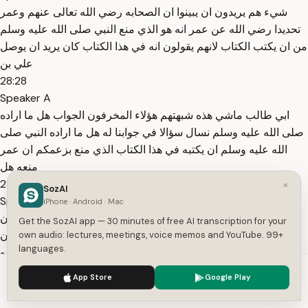
شيء هم يريدون ان يبينوا ان الصحابه رضي الله تعالى عنهم وعمر
تحديدا رضي الله عن عمر انه هو الذي منع النبي صلى الله عليه وسلم
من ان يكتب الكتاب لانهم يقولون انه في هذا الكتاب كان يريد ان يوصل
علي بن
28:28
Speaker A
ابي طالب ماشي هذه شبهتهم هؤلاء المخرفون الجواب هل ما اراده
صلى الله عليه وسلم نسال سؤالا في جوابنا له هل ما اراده النبي صلى
الله عليه وسلم ان يكتبه في هذا الكتاب الذي منع بزعمكم ان عمر
منعه هل
28:52
×
SozAI
Speaker A
iPhone · Android · Mac
شيء جديد ما بلغه ام بلغه واحده من الاثنتين اما يقولون بلغه واما ان
Get the SozAI app — 30 minutes of free AI transcription for your
يقولون ما بلغه فان قالوا بلغه اذا الصحابه ما كتموا شيئا هو بلغه وان
own audio: lectures, meetings, voice memos and YouTube. 99+
languages.
قالوا لم يبلغه فهذه الطامه اذا عمر رضي الله عنه وارضاه اراده
29:12
We use cookies to enhance your experience.
Privacy Policy
App Store
Google Play
Speaker A
Accept
Settings
عمر اقوى من اراده النبي صلى الله عليه وسلم واقوى من اراده الله