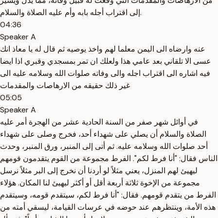
من الأرهاصات والمقدمات التي وقعت له قبيل وفاته، مما يدل ويشير
إلى اقتراب أجله بابه وأم عليه الصلاة والسلام.
04:36
Speaker A
عنه وارضاه الى اليمن معلما لهم واخذ يوصيه ثم قال له يا معاذ انك
عسى الا تلقاني بعد عامي هذا ولعلك ان تمر بمسجدي وقبري اذا ايضا
فيه اشاره الى اقتراب اجله والى وفاته صلوات الله وسلامه عليه الى
غير ذلك حقيقه من الارهاصات والمقدمات
05:05
Speaker A
في أوائل شهر صفر من السنة الحادية عشر من الهجرة أمر عليه
الصلاة والسلام أن يصلي على شهداء أحد، فخرج وصلى على شهداء
أحد صلوات الله وسلامه عليه. ثم أتى إلى المنبر، ورق المنبر، وحدث
الناس فقال: "أنا فرط لكم". الفرط مجموعة من القوم يتقدمون قومهم
ليهيئ لهم المنزل، يعني مثلاً لو أردنا أن نخرج إلى البر مثلاً نرسل
مجموعة من الإخوة ثلاثة أربعة أقل أو أكثر ليهيئ لنا المكان. هؤلاء
الفرط من يتقدم قومهم. فقال: "أنا فرط لكم، سيتقدم قومه، وسيتقدم
هذه الأمة، وينتظرهم عند حوضه في عرسات القيامة، ليسقي أمته من