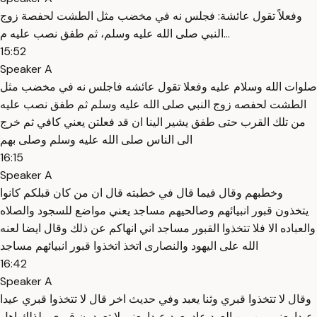
وفعلاً تقول عائشة: فجلس نه في مخضب مثل الطشت لحفصة زوج
النبي صلى الله عليه وسلم، ثم طفق نصب عليه م...
15:52
Speaker A
صلوات الله وسلام عليه وفعلا تقول عائشه فاجلس نه في مخضب مثل
الطشت لحفصه زوج النبي صلى الله عليه وسلم ثم طفق نصب عليه
من تلك القرب حتى طفق يشير الينا ان قد فعلتن يعني كافي ثم خرج
الى الناس صلى الله عليه وسلم وصلى بهم
16:15
Speaker A
وخطبهم وقال فيما قال في خطبته قال ان من كان قبلكم كانوا
يتخذون قبور انبيائهم وصالحيهم مساجد يعني مواضع للسجود والصلاه
والعباده الا فلا تتخذوا القبور مساجد اني انهاكم عن ذلك وقال ايضا لعنه
الله على اليهود والنصارى اتخذ اتخذوا قبور انبيائهم مساجد
16:42
Speaker A
وقال لا تتخذوا قبري وثنا يعبد وفي حديث اخر قال لا تتخذوا قبري عيدا
عيدا يعني من من العود عاد يعود عيدا يعني لا تعودون قبري ولذلك اهل