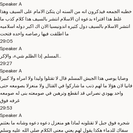
Speaker A
خطبه الجمعه فيذكرون انه من السنه ان يتكئ الامام على السيف وهذا
غلط هذا افتراء بدعوه ان الاسلام انتشر بالسيف هذا كلام كذب ما
انتشر الاسلام بالسيف دول كثيره اندونيسيا الان اك اكبر دوله اسلاميه
ما اطلقت فيها رصاصه واحده فتحت
29:05
Speaker A
المسلم. إذا الظلم شيء، والإكر...
29:27
Speaker A
وصايا يوصي هذا الجيش المسلم قال لا تقتلوا وليدا ولا امراه ولا كبيرا
فانيا لان هؤلا ما لهم ذنب ما شاركوا في القتال ولا منعزلا بصومعه حتى
واحد يهودي نصراني قد انقطع وترهبن في صومعته بنى له صومعه
غرفه فوق
29:53
Speaker A
شجره فوق جبل لا تقتلونه لماذا هو منعزل دعوه دعوه وشانه ما بعثتم
سفاك للدماء هكذا يقول لهم يعني معنى الكلام صلى الله عليه وسلم