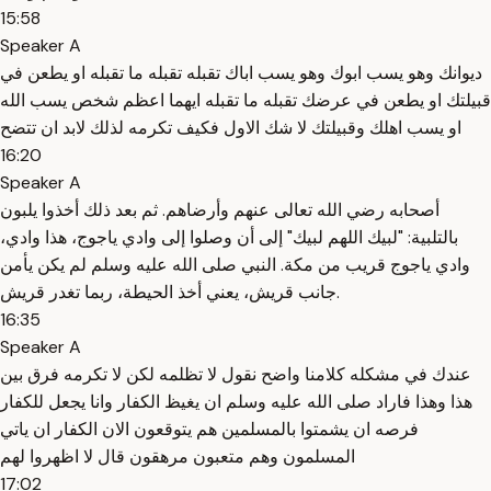
15:58
Speaker A
ديوانك وهو يسب ابوك وهو يسب اباك تقبله تقبله ما تقبله او يطعن في
قبيلتك او يطعن في عرضك تقبله ما تقبله ايهما اعظم شخص يسب الله
او يسب اهلك وقبيلتك لا شك الاول فكيف تكرمه لذلك لابد ان تتضح
16:20
Speaker A
أصحابه رضي الله تعالى عنهم وأرضاهم. ثم بعد ذلك أخذوا يلبون
بالتلبية: "لبيك اللهم لبيك" إلى أن وصلوا إلى وادي ياجوج، هذا وادي،
وادي ياجوج قريب من مكة. النبي صلى الله عليه وسلم لم يكن يأمن
جانب قريش، يعني أخذ الحيطة، ربما تغدر قريش.
16:35
Speaker A
عندك في مشكله كلامنا واضح نقول لا تظلمه لكن لا تكرمه فرق بين
هذا وهذا فاراد صلى الله عليه وسلم ان يغيظ الكفار وانا يجعل للكفار
فرصه ان يشمتوا بالمسلمين هم يتوقعون الان الكفار ان ياتي
المسلمون وهم متعبون مرهقون قال لا اظهروا لهم
17:02