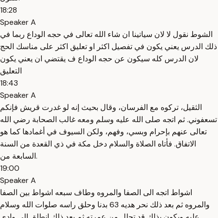
18:28
Speaker A
الشوط نقول لا لان سياتينا ان شاء الله تعالى في حجه الوداع ربما في
ذلك الدرس يعني يكون في تفصيل اكثر او تعليق اكثر على مناسك الحج
لان الدرس كله سيكون عن حجه الوداع ف يقتضي ان يعني يكون
التعليق
18:43
Speaker A
الثقيل، تركوه مع الفرسان، وقال بحيث إنه لو غدرت قريش فإنكم
تسعفوني. ثم اتجه صلى الله عليه وسلم ومعه غالب الصحابة رضي الله
تعالى عنهم بإحرام وبسي، وفهم، ولكن السيوف في أغمادها كما هو
الاتفاق. فأتاه الصلاة والسلام دخل مكة في ذي القعدة من السنة
السابعة من.
19:00
Speaker A
اشواط اتجه الى الصفا والمروه وطاف سبعه اشواط بين الصفا
والمروه ثم بعد ذلك نحر هديه 63 بدنا وحلق راسه صلوات الله وسلام
عليه ويكون بذلك قد تحلل من عمرته ثم بعد ذلك انطلق الى وادي