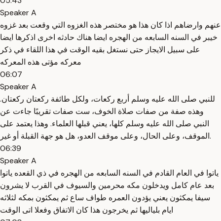
05:43
Speaker A
عنهم وارضاهم اذا كان هذا هو مختصر هذه الغزوه التي وقعت بعد غزوه
خيبر في السنه السابعه من الهجره ايضا هناك حادثه اخرى اذكرها ايضا
على سبيل الايجاز حتى نستغل بقيه الوقت في هذا اللقاء في ذكر
معركه مؤتى هذه المعركه
06:07
Speaker A
للنبي صلى الله عليه وسلم أربع ركعات، ولكل طائفة ركعتان ركعتان.
وهذه صفة من صفات صلاة الخوف، ست صفات تقريبًا جاءت عن
النبي صلى الله عليه وسلم كلها، يعني قبلها العلماء. وهذا يعتمد على
الموقف، وعلى الحال، وعلى موقف العدو، هل هو جهة القبلة أو غير.
06:39
Speaker A
ياتوا في العام القادم في السنه السابعه من الهجره في ذي القعده ياتوا
بعد عام كامل ويدخلون مكه محرمين والسيوف في القرب لا يشرون
سيفا يمكثون يعني يؤدون العمره طواف ساع ثم يمكثون بمكه لثلاثه
ايام بلياليها ثم يخرجون هذا كان الاتفاق وفعلا اتى الوقت