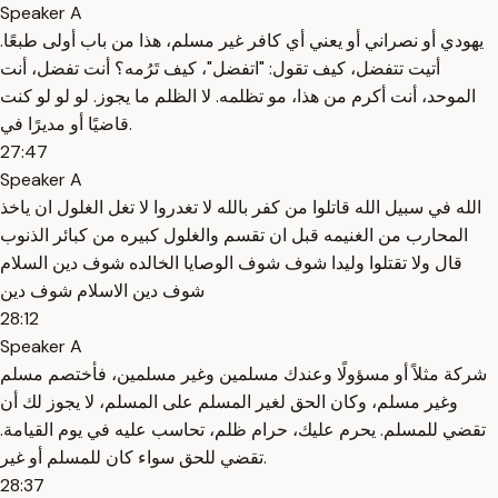
Speaker A
يهودي أو نصراني أو يعني أي كافر غير مسلم، هذا من باب أولى طبعًا.
أتيت تتفضل، كيف تقول: "اتفضل"، كيف تَرُمه؟ أنت تفضل، أنت
الموحد، أنت أكرم من هذا، مو تظلمه. لا الظلم ما يجوز. لو لو لو كنت
قاضيًا أو مديرًا في.
27:47
Speaker A
الله في سبيل الله قاتلوا من كفر بالله لا تغدروا لا تغل الغلول ان ياخذ
المحارب من الغنيمه قبل ان تقسم والغلول كبيره من كبائر الذنوب
قال ولا تقتلوا وليدا شوف شوف الوصايا الخالده شوف دين السلام
شوف دين الاسلام شوف دين
28:12
Speaker A
شركة مثلاً أو مسؤولًا وعندك مسلمين وغير مسلمين، فأختصم مسلم
وغير مسلم، وكان الحق لغير المسلم على المسلم، لا يجوز لك أن
تقضي للمسلم. يحرم عليك، حرام ظلم، تحاسب عليه في يوم القيامة.
تقضي للحق سواء كان للمسلم أو غير.
28:37