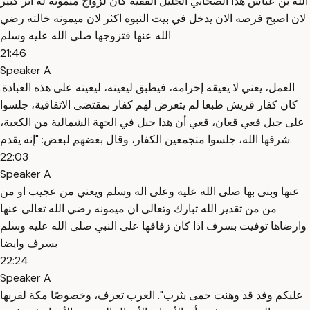
الله بن عباس هذا الصحابي الجليل الفقيه كان لزواج ميمونه له اثر كبير
لان اصبح فرصه الان يدخل في بيت النبوه اكثر لان ميمونه خالته رضي
الله عنها فتزوجها صلى الله عليه وسلم
21:46
Speaker A
العمل، يعني لا يعيقه إحرامه، فيطبق ليعينه، ليعينه على هذه العبادة.
كان كفار قريش طبعا لم يتعرض لهم كفار بمقتضى الاتفاقية، جلسوا
على جبل قعي قعان، قعي أن هذا جبل في الجهة الشمالية من الكعبة،
شرفها الله، جلسوا متجمعين الكفار، وقال بعضهم لبعض: "إنه يقدم.
22:03
Speaker A
عنها وبنى بها صلى الله عليه وعلى اله وسلم ويعني من عجيب او من
من من تقدير الله تبارك وتعالى ان ميمونه رضي الله تعالى عنها
وارضاها توفيت بسرف اذا كان زفافها على النبي صلى الله عليه وسلم
بسرف وايضا
22:24
Speaker A
عليكم وفد قد وهنت حمى يثرب". العرب تعرف، وخصوصًا مكة لقربها