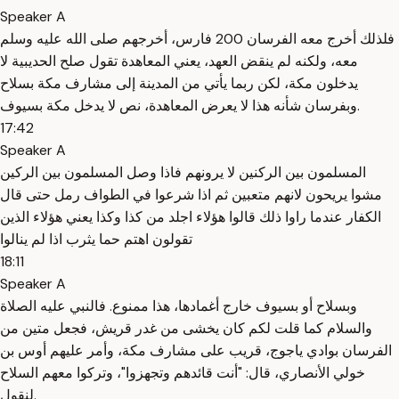
Speaker A
فلذلك أخرج معه الفرسان 200 فارس، أخرجهم صلى الله عليه وسلم
معه، ولكنه لم ينقض العهد، يعني المعاهدة تقول صلح الحديبية لا
يدخلون مكة، لكن ربما يأتي من المدينة إلى مشارف مكة بسلاح
وبفرسان شأنه هذا لا يعرض المعاهدة، نص لا يدخل مكة بسيوف.
17:42
Speaker A
المسلمون بين الركنين لا يرونهم فاذا وصل المسلمون بين الركين
مشوا يريحون لانهم متعبين ثم اذا شرعوا في الطواف رمل حتى قال
الكفار عندما راوا ذلك قالوا هؤلاء اجلد من كذا وكذا يعني هؤلاء الذين
تقولون اهتم حما يثرب اذا لم ينالوا
18:11
Speaker A
وبسلاح أو بسيوف خارج أغمادها، هذا ممنوع. فالنبي عليه الصلاة
والسلام كما قلت لكم كان يخشى من غدر قريش، فجعل متين من
الفرسان بوادي ياجوج، قريب على مشارف مكة، وأمر عليهم أوس بن
خولي الأنصاري، قال: "أنت قائدهم وتجهزوا"، وتركوا معهم السلاح
لنقول.