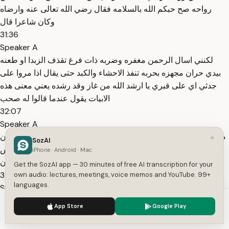
رواحه صح حبكم الله بالسلامه فقال رضي الله تعالى عنه وارضاه
وكان شاعرا قال
31:36
Speaker A
لكنني اسال الرحمن مغفره وضربه ذات فرغ تقذف الزبدا او طعنه
بيدي حران مجهزه بحربه تنفذ الاحشاء والكبد حتى يقال اذا مروا على
جدثي اي على قبري يا ارشد الله من غاز وقد رشده يعني معنى هذه
الابيات يقول عندما قالوا له صحب
32:07
Speaker A
صحبكم الله بالسلامه يا ابن رواحه كان يقول لا اذا قصدتم بالسلامه ان
×
SozAI
ارجع الى الدنيا انا لا اريد ان ارجع الى الدنيا لماذا ارجع الى الدنيا ش
iPhone · Android · Mac
فيها الدنيا يعني في نظره عنز وزوجه وبيت من طين ونكد وهم ان
Get the SozAI app — 30 minutes of free AI transcription for your
32:27
own audio: lectures, meetings, voice memos and YouTube. 99+
languages.
Speaker A
سرتك يوما ساءتك اياما اضحكت ك ساعه ابكتك اعواما ش فيها الدنيا
We use cookies to enhance your experience.
Privacy Policy
App Store
Google Play
لذلك رضي الله تعالى عنهم وارضاهم تجاوزت همتهم هذه الدنيا الفانيه
Accept
Settings
وكانوا رضي الله تعالى عنهم كما سنذكر بعض الصور من غزوه مؤتى