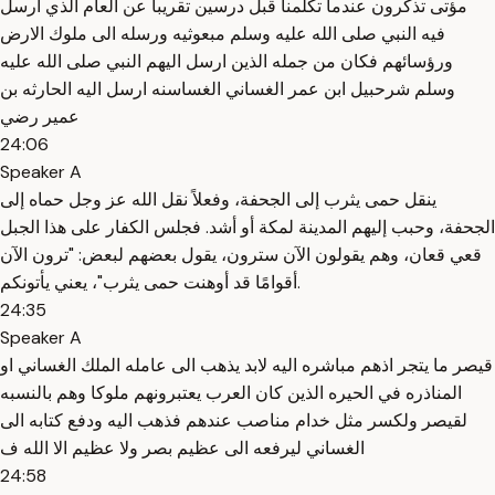
مؤتى تذكرون عندما تكلمنا قبل درسين تقريبا عن العام الذي ارسل
فيه النبي صلى الله عليه وسلم مبعوثيه ورسله الى ملوك الارض
ورؤسائهم فكان من جمله الذين ارسل اليهم النبي صلى الله عليه
وسلم شرحبيل ابن عمر الغساني الغساسنه ارسل اليه الحارثه بن
عمير رضي
24:06
Speaker A
ينقل حمى يثرب إلى الجحفة، وفعلاً نقل الله عز وجل حماه إلى
الجحفة، وحبب إليهم المدينة لمكة أو أشد. فجلس الكفار على هذا الجبل
قعي قعان، وهم يقولون الآن سترون، يقول بعضهم لبعض: "ترون الآن
أقوامًا قد أوهنت حمى يثرب"، يعني يأتونكم.
24:35
Speaker A
قيصر ما يتجر اذهم مباشره اليه لابد يذهب الى عامله الملك الغساني او
المناذره في الحيره الذين كان العرب يعتبرونهم ملوكا وهم بالنسبه
لقيصر ولكسر مثل خدام مناصب عندهم فذهب اليه ودفع كتابه الى
الغساني ليرفعه الى عظيم بصر ولا عظيم الا الله ف
24:58