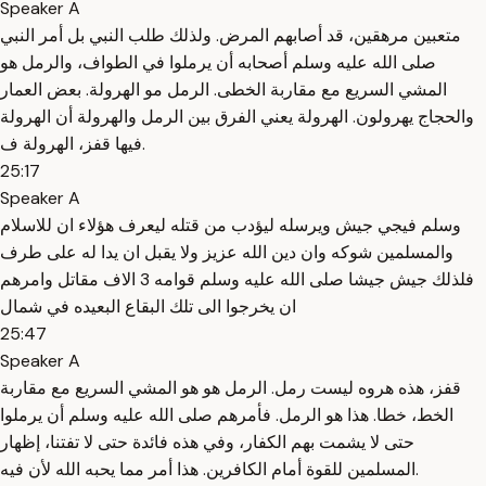
Speaker A
متعبين مرهقين، قد أصابهم المرض. ولذلك طلب النبي بل أمر النبي
صلى الله عليه وسلم أصحابه أن يرملوا في الطواف، والرمل هو
المشي السريع مع مقاربة الخطى. الرمل مو الهرولة. بعض العمار
والحجاج يهرولون. الهرولة يعني الفرق بين الرمل والهرولة أن الهرولة
فيها قفز، الهرولة ف.
25:17
Speaker A
وسلم فيجي جيش ويرسله ليؤدب من قتله ليعرف هؤلاء ان للاسلام
والمسلمين شوكه وان دين الله عزيز ولا يقبل ان يدا له على طرف
فلذلك جيش جيشا صلى الله عليه وسلم قوامه 3 الاف مقاتل وامرهم
ان يخرجوا الى تلك البقاع البعيده في شمال
25:47
Speaker A
قفز، هذه هروه ليست رمل. الرمل هو هو المشي السريع مع مقاربة
الخط، خطا. هذا هو الرمل. فأمرهم صلى الله عليه وسلم أن يرملوا
حتى لا يشمت بهم الكفار، وفي هذه فائدة حتى لا تفتنا، إظهار
المسلمين للقوة أمام الكافرين. هذا أمر مما يحبه الله لأن فيه.