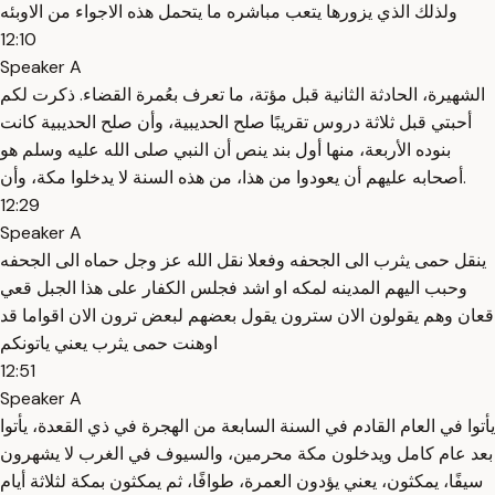
ولذلك الذي يزورها يتعب مباشره ما يتحمل هذه الاجواء من الاوبئه
12:10
Speaker A
الشهيرة، الحادثة الثانية قبل مؤتة، ما تعرف بعُمرة القضاء. ذكرت لكم
أحبتي قبل ثلاثة دروس تقريبًا صلح الحديبية، وأن صلح الحديبية كانت
بنوده الأربعة، منها أول بند ينص أن النبي صلى الله عليه وسلم هو
أصحابه عليهم أن يعودوا من هذا، من هذه السنة لا يدخلوا مكة، وأن.
12:29
Speaker A
ينقل حمى يثرب الى الجحفه وفعلا نقل الله عز وجل حماه الى الجحفه
وحبب اليهم المدينه لمكه او اشد فجلس الكفار على هذا الجبل قعي
قعان وهم يقولون الان سترون يقول بعضهم لبعض ترون الان اقواما قد
اوهنت حمى يثرب يعني ياتونكم
12:51
Speaker A
يأتوا في العام القادم في السنة السابعة من الهجرة في ذي القعدة، يأتوا
بعد عام كامل ويدخلون مكة محرمين، والسيوف في الغرب لا يشهرون
سيفًا، يمكثون، يعني يؤدون العمرة، طوافًا، ثم يمكثون بمكة لثلاثة أيام