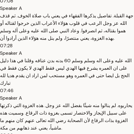
07:08
Speaker A
جهة القبلة. تفاصيل يذكرها الفقهاء في يعني باب صلاة الخوف. ثم قذف
الله عز وجل الرعب في قلوب هؤلاء الأعراب الذين خرجوا لقتاله أو
هموا بقتاله، ثم انصرفوا. وعاد النبي صلى الله عليه وعلى آله وسلم
بهذه الغزوة، يعني منتصرًا، ولم ينل منه هؤلاء الذين أرادوا أن.
07:28
Speaker A
الله عليه وعلى اله وسلم وسلم 60 بدنه بدن عناقه وقلنا في هذا دليل
على ان العمره يشرع فيها الهدي ليس فقط الهدي لا يكون فقط في
الحج بل ايضا حتى في العمره وهو مستحب لمن اراد ان يقدم هديا لله
تبارك
07:46
Speaker A
يحاربوه. لم ينالوا منه شيئًا بفضل الله عز وجل. هذه الغزوة التي ذكرتها
على سبيل الإيجاز والاختصار تسمى بغزوة ذات الرقاع. وسميت هذه
الغزوة بذات الرقاع لأن الصحابة رضي الله تعالى عنهم كان منهم ما
ماشياً، يعني عند ذهابهم من مكة.