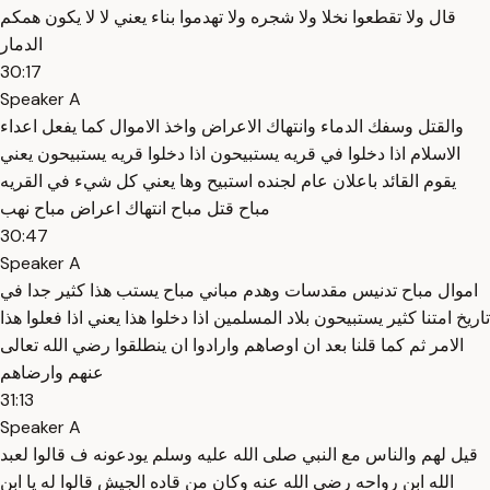
قال ولا تقطعوا نخلا ولا شجره ولا تهدموا بناء يعني لا لا يكون همكم
الدمار
30:17
Speaker A
والقتل وسفك الدماء وانتهاك الاعراض واخذ الاموال كما يفعل اعداء
الاسلام اذا دخلوا في قريه يستبيحون اذا دخلوا قريه يستبيحون يعني
يقوم القائد باعلان عام لجنده استبيح وها يعني كل شيء في القريه
مباح قتل مباح انتهاك اعراض مباح نهب
30:47
Speaker A
اموال مباح تدنيس مقدسات وهدم مباني مباح يستب هذا كثير جدا في
تاريخ امتنا كثير يستبيحون بلاد المسلمين اذا دخلوا هذا يعني اذا فعلوا هذا
الامر ثم كما قلنا بعد ان اوصاهم وارادوا ان ينطلقوا رضي الله تعالى
عنهم وارضاهم
31:13
Speaker A
قيل لهم والناس مع النبي صلى الله عليه وسلم يودعونه ف قالوا لعبد
الله ابن رواحه رضي الله عنه وكان من قاده الجيش قالوا له يا ابن