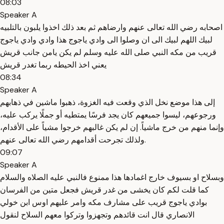
08:03
Speaker A
اصحابه رضي الله تعالى عنهم وارضاهم ثم بعد ذلك اخذوا يلبون بالتلبيه
لبيك اللهم لبيك الى ان وصلوا الى وادي ياجوج هذا وادي وادي ياجوج
قريب من مكه النبي صلى الله عليه وسلم لم يكن يامن جانب قريش
يعني اخذ الحيطه ربما تغدر قريش
08:34
Speaker A
إلى هذا موضع نخل الذي وقعت فيه الغزوة، ذهبوا ماشين في ذهابهم
ورجوعهم، ليسوا جميعهم كان يجد فرسًا يمتطيه أو جملًا يركب عليه،
وإنما منهم من خرج ماشياً. إن لم يكن غالبهم خرجوا مشياً على الأقدام،
ولذلك تجرحت أقدامهم رضي الله تعالى عنهم.
09:07
Speaker A
وبسلاح او بسيوف خارج اغمادها هذا ممنوع فالنبي عليه الصلاه والسلام
كما قلت لكم كان يخشى من غدر قريش فجعل متين من الفرسان
بوادي ياجوج قريب على مشارف مكه وامر عليهم اوس ابن خولي
الانصاري قال انت قائدهم وتجهزوا وتركوا معهم السلاح لنقول