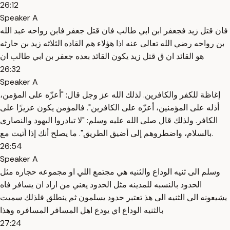
26:12
Speaker A
فان قتل زيد فجعفر ابن ابي طالب فان قتل جعفر فابن رواحه عبد الله
بن رواحه رضي الله تعالى عنه اذا هؤلاء هم القاده الثلاثه زيد بن حارثه
هو القائد ان ق قتل زيد يكون القائد بعده جعفر بن ابي طالب ان
26:32
Speaker A
إغاظة للكفر والكافرين. لذلك الله عز وجل قال: "أعزّه على المؤمن،
أذله على المؤمنين، أعزّه على الكافرين". فالمؤمن يكون عزيزًا على
الكافر. ولذلك قال صلى الله عليه وسلم: "لا تبادروا اليهود والنصارى
بالسلام، واضطروهم إلى أضيق الطريق". ما يصلح أنك إذا أتيت مع.
26:54
Speaker A
وسلم الى ثنيه الوداع والثنيه هي مجتمع اللي او مجموعه حجاره مثل
الحدود بالنسبه للمدينه مثل الحدود يعني من اراد ان يسافر فاه
يشيعونه الى الثنيه الى هذ تعتبر حدود يسلمون ثم ينطلق فلذلك سميت
بالثنيه الوداع اي يودع اهل المسافر المسافره وهذا
27:24