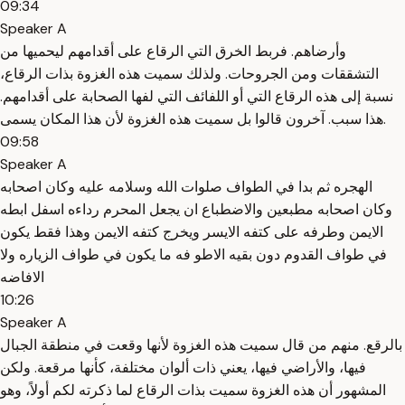
09:34
Speaker A
وأرضاهم. فربط الخرق التي الرقاع على أقدامهم ليحميها من
التشققات ومن الجروحات. ولذلك سميت هذه الغزوة بذات الرقاع،
نسبة إلى هذه الرقاع التي أو اللفائف التي لفها الصحابة على أقدامهم.
هذا سبب. آخرون قالوا بل سميت هذه الغزوة لأن هذا المكان يسمى.
09:58
Speaker A
الهجره ثم بدا في الطواف صلوات الله وسلامه عليه وكان اصحابه
وكان اصحابه مطبعين والاضطباع ان يجعل المحرم رداءه اسفل ابطه
الايمن وطرفه على كتفه الايسر ويخرج كتفه الايمن وهذا فقط يكون
في طواف القدوم دون بقيه الاطو فه ما يكون في طواف الزياره ولا
الافاضه
10:26
Speaker A
بالرقع. منهم من قال سميت هذه الغزوة لأنها وقعت في منطقة الجبال
فيها، والأراضي فيها، يعني ذات ألوان مختلفة، كأنها مرقعة. ولكن
المشهور أن هذه الغزوة سميت بذات الرقاع لما ذكرته لكم أولاً، وهو