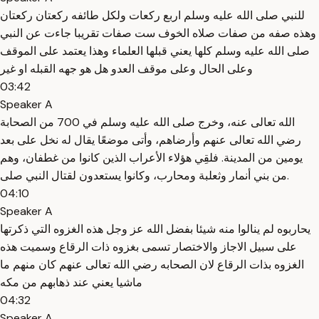
للنبي صلى الله عليه وسلم اربع ركعات ولكل طائفه ركعتان ركعتان
وهذه صفه من صفات صلاه الخوف ست صفات تقريبا جاءت عن النبي
صلى الله عليه وسلم كلها يعني قبلها العلماء وهذا يعتمد على الموقف
وعلى الحال وعلى موقف العدو هل هو جهه القبله او غير
03:42
Speaker A
الله تعالى عنه، وخرج صلى الله عليه وسلم في 700 من الصحابة
رضي الله تعالى عنهم وأرضاهم، وأتى موضعًا يقال له نخل على بعد
يومين من المدينة. فلقِي هؤلاء الأعراب الذين كانوا من غطفان، وهم
من بني أنمار وثعلبة ومحارب، وكانوا يستعدون لقتال النبي صلى.
04:10
Speaker A
يحاربوه لم ينالوا منه شيئا بفضل الله عز وجل هذه الغزوه التي ذكرتها
على سبيل الاجاز والاختصار تسمى بغزوه ذات الرقاع وسميت هذه
الغزوه بذات الرقاع لان الصحابه رضي الله تعالى عنهم كان منهم ما
ماشيا يعني عند ذهابهم من مكه
04:32
Speaker A