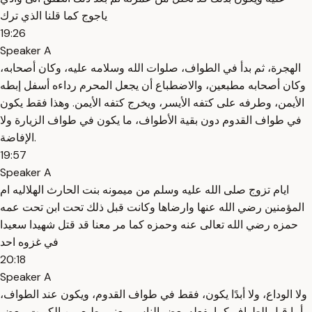
ياجوج كما قلنا الذي ترك
19:26
Speaker A
الهجرة، ثم بدأ في الطواف، صلوات الله وسلامه عليه، وكان أصحابه،
وكان أصحابه مطبعين، والاضطباع أن يجعل المحرم رداءه أسفل إبطه
الأيمن، وطرفه على كتفه الأيسر، ويخرج كتفه الأيمن. وهذا فقط يكون
في طواف القدوم دون بقية الأطواف، ما يكون في طواف الزيارة ولا
الإفاضة.
19:57
Speaker A
ايام تزوج صلى الله عليه وسلم من ميمونه بنت الحارث الهلاليه ام
المؤمنين رضي الله عنها وارضاها وكانت قبل ذلك تحت ابن تحت عمه
حمزه رضي الله تعالى عنه وحمزه كما مر معنا قد قتل شهيدا سعيدا
في غزوه احد
20:18
Speaker A
ولا الوداع، ولا أبدًا يكون، فقط في طواف القدوم، ويكون عند الطواف،
أما قبل الطواف كما يفعله بعض الناس، يعني يطبع من الكويت، بعض