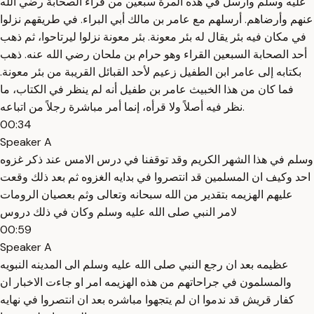
عليه وسلم وأرسل في هذه المرة سبعين من قراء الصحابة رضي الله
عنهم وأرضاهم. أرسلهم مع عامر بن مالك أبي البراء. في طريقهم نزلوا
في مكان فيه بئر يقال له بئر معونة. بئر معونة نزلوا ليرتاحوا، ثم ذهب
أحد الصحابة السبعين القراء وهو حرام بن ملحان رضي الله عنه. ذهب
بكتابه إلى عامر ابن الطفيل زعيم لأحد القبائل القريبة من بئر معونة.
فما كان من هذا الخبيث عامر بن طفيل أنه لم ينظر في الكتاب، ما
نظر فيه أصلاً ولا قرأه، إنما أمر مباشرة رجلاً من اتباعه.
00:34
Speaker A
وسلم في هذا الشهر الكريم وقد توقفنا في درس الامس عند ذكر غزوه
احد وكيف ان المسلمين قد انتصروا في بدايه الغزوه ثم بعد ذلك وقعت
عليهم الهزيمه بتقدير من الله سبحانه وتعالى وثم بعصيان الرومات
لامر النبي صلى الله عليه وسلم وكان في ذلك دروس
00:59
Speaker A
عظيمه بعد ان رجع النبي صلى الله عليه وسلم الى المدينه النبويه
والمسلمون في جراحاتهم من هذه الهزيمه امر او جاءت الاخبار ان
كفار قريش قد ندموا ان لم يتجهوا مباشره بعد ان انتصروا في نهايه