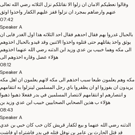
وقالوا نعطيكم الامان ان زلوا الا نقاتلكم نزل الثلاثه رضي الله تعالى
عنهم وارضاهم بمجرد ان نزلوا قفز عليهم الكفار واخذوا اوثق
07:42
Speaker A
بالحبال غدروا بهم فقال احدهم فقال احد الثلاثه هذا اول الغدر فابى ان
يوثق واخذ يقاتلهم حتى قتلوه واخذوا الاثنين وقد قيدو بالحبال اخذوهم
الى مكه وهما خبيب بن عدي وزيد ابن الدثنه رضي الله عنهما اخذوهم
هؤلاء عضل وقاره اخذوهم الى
08:12
Speaker A
مكه وهم يعلمون طبعا سبب اخذهم الى مكه لانهم يعلمون ان اهل مكه
يريدون ان يفوزوا او ان يظفروا باي رجل المسلمين لينزلوا به انتقامهم
و انتصارهم او انتقامهم لانتصار المسلمين في بدر ففعلا ذهبوا ذهبوا
هؤلاء ب هذين الصحابي الصحابيين خبيب ابن عدي وزيد بن
08:43
Speaker A
الدثنه رضي الله عنهما و بيع لكفار قريش كان خب كان خبي بن عدي
قد قتل الحارث بن عامر بن نوفل قتله في بدر فاشتراه او فاشت