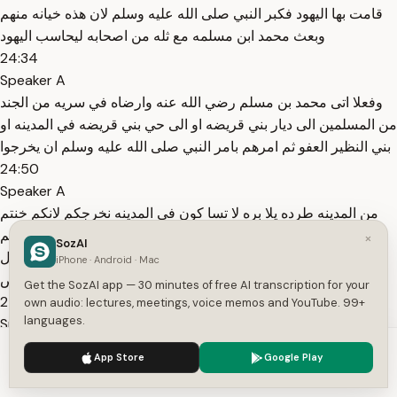
قامت بها اليهود فكبر النبي صلى الله عليه وسلم لان هذه خيانه منهم
وبعث محمد ابن مسلمه مع ثله من اصحابه ليحاسب اليهود
24:34
Speaker A
وفعلا اتى محمد بن مسلم رضي الله عنه وارضاه في سريه من الجند
من المسلمين الى ديار بني قريضه او الى حي بني قريضه في المدينه او
بني النظير العفو ثم امرهم بامر النبي صلى الله عليه وسلم ان يخرجوا
24:50
Speaker A
من المدينه طرده يلا بره لا تسا كون في المدينه نخرجكم لانكم خنتم
العهد والميثاق كما اخرجنا اخوانكم بني قينقاع ثم قال لهم واعطيكم
×
SozAI
عشرا امهل عشره ايام فقط لترد علينا بالجواب اما الجلاء واما القتال
iPhone · Android · Mac
بعد تفكير واليهود جبناء كما قص
Get the SozAI app — 30 minutes of free AI transcription for your
25:22
own audio: lectures, meetings, voice memos and YouTube. 99+
languages.
Speaker A
الله عز وجل علينا في كتابه الكريم اا اتفقوا ان يخرجوا ان ينزلوا على
We use cookies to enhance your experience.
Privacy Policy
App Store
Google Play
قول النبي صلى الله عليه وسلم على حكمه وان يخرجوا وان يحقن
Accept
Settings
دمائهم واعراضهم واموالهم هموا بذلك ولكن راس المنافقين عبد الله