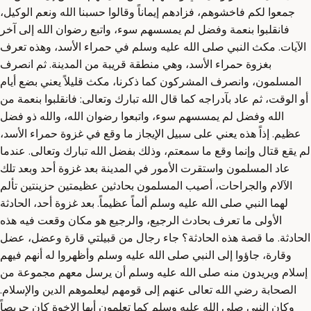
جمعوا لكم فاخشوهم، فزادهم إيماناً وقالوا حسبنا الله ونعم الوكيل،
فانقلبوا بنعمة وفضل لم يمسسهم سوء، واتبع رضوان الله إلى آخر
الآيات. مكث النبي صلى الله عليه وسلم في حمراء الأسد، وهذه تعرف
بغزوة حمراء الأسد، وهي منطقة قريبة من المدينة. ثم انصرف
المسلمون، وانصرف المشركون كما ذكرنا، مكث قليلاً يعني بضع أيام
أو الوقت، ثم عاد بآدراجه كما قال الله تبارك وتعالى: فانقلبوا بنعمة من
الله وفضل لم يمسسهم سوء، واتبعوا رضوان الله، والله ذو فضل
عظيم. إذاً هذه يعني على سبيل الإيجاز ما وقع في غزوة حمراء الأسد،
لم يقع قتال وإنما وقع ما سمعتم، وذلك بفضل الله تبارك وتعالى. عندما
عاد المسلمون واستقرت الأمور في المدينة بعد غزوة أحد وبعد تلك
الآلام والجراحات، أصيب المسلمون بحادثين عظيمتين حزينتين تألم
لهما النبي صلى الله عليه وسلم ألماً عظيماً. بعد غزوة أحد، الحادثة
الأولى ما تعرف بحادث الرجيع، والرجيع هو مكان وقعت فيه هذه
الحادثة. ما قصة هذه الحادثة؟ جاء رجال من قبيلتي قارة وعضل، عضل
وقارة، جاؤوا إلى النبي صلى الله عليه وسلم وأظهروا له أنهم فيهم
إسلام ويريدون منه صلى الله عليه وسلم أن يرسل معهم مجموعة من
الصحابة رضي الله تعالى عنهم إلى قومهم ليعلموهم الدين والإسلام.
وكان النبي صلى الله عليه وسلم كما تعلمون أيها الإخوة كان حريصاً