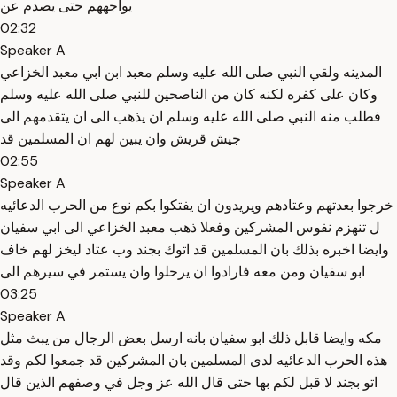
يواجههم حتى يصدم عن
02:32
Speaker A
المدينه ولقي النبي صلى الله عليه وسلم معبد ابن ابي معبد الخزاعي
وكان على كفره لكنه كان من الناصحين للنبي صلى الله عليه وسلم
فطلب منه النبي صلى الله عليه وسلم ان يذهب الى ان يتقدمهم الى
جيش قريش وان يبين لهم ان المسلمين قد
02:55
Speaker A
خرجوا بعدتهم وعتادهم ويريدون ان يفتكوا بكم نوع من الحرب الدعائيه
ل تنهزم نفوس المشركين وفعلا ذهب معبد الخزاعي الى ابي سفيان
وايضا اخبره بذلك بان المسلمين قد اتوك بجند وب عتاد ليخز لهم خاف
ابو سفيان ومن معه فارادوا ان يرحلوا وان يستمر في سيرهم الى
03:25
Speaker A
مكه وايضا قابل ذلك ابو سفيان بانه ارسل بعض الرجال من يبث مثل
هذه الحرب الدعائيه لدى المسلمين بان المشركين قد جمعوا لكم وقد
اتو بجند لا قبل لكم بها حتى قال الله عز وجل في وصفهم الذين قال