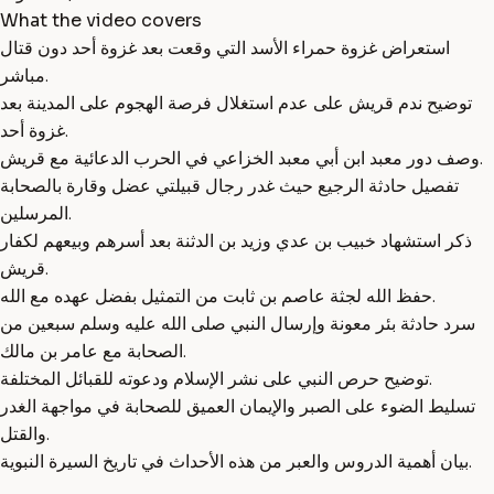
What the video covers
استعراض غزوة حمراء الأسد التي وقعت بعد غزوة أحد دون قتال
مباشر.
توضيح ندم قريش على عدم استغلال فرصة الهجوم على المدينة بعد
غزوة أحد.
وصف دور معبد ابن أبي معبد الخزاعي في الحرب الدعائية مع قريش.
تفصيل حادثة الرجيع حيث غدر رجال قبيلتي عضل وقارة بالصحابة
المرسلين.
ذكر استشهاد خبيب بن عدي وزيد بن الدثنة بعد أسرهم وبيعهم لكفار
قريش.
حفظ الله لجثة عاصم بن ثابت من التمثيل بفضل عهده مع الله.
سرد حادثة بئر معونة وإرسال النبي صلى الله عليه وسلم سبعين من
الصحابة مع عامر بن مالك.
توضيح حرص النبي على نشر الإسلام ودعوته للقبائل المختلفة.
تسليط الضوء على الصبر والإيمان العميق للصحابة في مواجهة الغدر
والقتل.
بيان أهمية الدروس والعبر من هذه الأحداث في تاريخ السيرة النبوية.