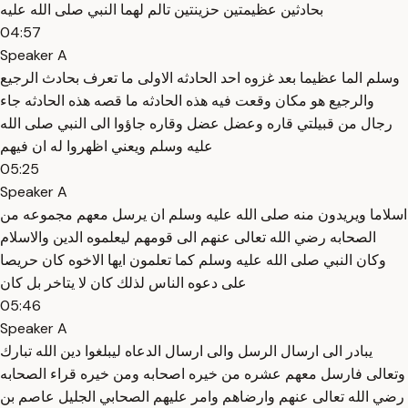
بحادثين عظيمتين حزينتين تالم لهما النبي صلى الله عليه
04:57
Speaker A
وسلم الما عظيما بعد غزوه احد الحادثه الاولى ما تعرف بحادث الرجيع
والرجيع هو مكان وقعت فيه هذه الحادثه ما قصه هذه الحادثه جاء
رجال من قبيلتي قاره وعضل عضل وقاره جاؤوا الى النبي صلى الله
عليه وسلم ويعني اظهروا له ان فيهم
05:25
Speaker A
اسلاما ويريدون منه صلى الله عليه وسلم ان يرسل معهم مجموعه من
الصحابه رضي الله تعالى عنهم الى قومهم ليعلموه الدين والاسلام
وكان النبي صلى الله عليه وسلم كما تعلمون ايها الاخوه كان حريصا
على دعوه الناس لذلك كان لا يتاخر بل كان
05:46
Speaker A
يبادر الى ارسال الرسل والى ارسال الدعاه ليبلغوا دين الله تبارك
وتعالى فارسل معهم عشره من خيره اصحابه ومن خيره قراء الصحابه
رضي الله تعالى عنهم وارضاهم وامر عليهم الصحابي الجليل عاصم بن