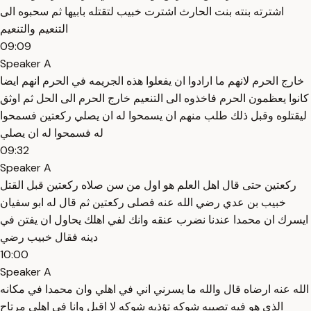
اشترته بنته بنت الحارث اشترت خبيب لتقتله بابيها ثم سحبوه الى
التنعيم والتنعيم
09:09
Speaker A
خارج الحرم لانهم ما ارادوا ان يفعلوا هذه الجريمه في الحرم انهم ايضا
كانوا يعظمون الحرم فاخذوه الى التنعيم خارج الحرم الى الحل ثم اوثق
ليقتلوه وقبل ذلك طلب منهم ان يسمحوا له ان يصلي ركعتين فسمحوا
له فسمحوا له ان يصلي
09:32
Speaker A
ركعتين حتى قال اهل العلم هو اول من سن صلاه ركعتين قبل القتل
خبيب بن عدي رضي الله عنه فصلى ركعتين ثم قال له ابو سفيان
ايسرك ان محمدا عندنا نضرب عنقه وانك لفي اهلك يحاول ان يفتن في
دينه فقال خبيب رضي
10:00
Speaker A
الله عنه ارضاه قال والله ما يسرني اني في اهلي وان محمدا في مكانه
الذي هو فيه تصيبه شوكه تؤذيه شوكه لا اقبل وانا في اهلي مرتاح