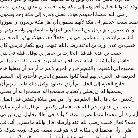
وقد قيدوا بالحبال، أخذوهم إلى مكة وهما خبيب بن عدي وزيد بن الدثنة
رضي الله عنهما. أخذوهم هؤلاء عضل وقارة إلى مكة وهم يعلمون
طبعا سبب أخذهم إلى مكة لأنهم يعلمون أن أهل مكة يريدون أن يفوزوا
أو أن يظفروا بأي رجل من المسلمين لينزلوا به انتقامهم وانتصارهم أو
انتقامهم لانتصار المسلمين في بدر. ففعلاً ذهب هؤلاء بهذين الصحابين
خبيب بن عدي وزيد بن الدثنة رضي الله عنهما، وبيع لكفار قريش. كان
خبيب بن عدي قد قتل الحارث بن عامر بن نوفل، قتله في بدر،
فاشتراه أو اشترته ابنته بنت الحارث، اشترت خبيب لتقتله بأبيها. ثم
سحبوه إلى التنعيم، والتنعيم خارج الحرم لأنهم ما أرادوا أن يفعلوا هذه
الجريمة في الحرم، إنهم أيضاً كانوا يعظمون الحرم. فأخذوه إلى التنعيم
خارج الحرم إلى الحِل، ثم أوثق ليقتلوه. وقبل ذلك طلب منهم أن
يسمحوا له أن يصلي ركعتين، فسمحوا له. فسمحوا له أن يصلي
ركعتين، حتى قال أهل العلم هو أول من سن صلاة ركعتين قبل القتل،
خبيب بن عدي رضي الله عنه. فصلى ركعتين، ثم قال له أبو سفيان:
أيسرك أن محمداً عندنا نضرب عنقه؟ وأنك في أهلك يحاول أن يفتن في
دينه؟ فقال خبيب رضي الله عنه وأرضاه: قال والله ما يسرني أني في
أهلي، وأن محمداً في مكانه الذي هو فيه، تصيبه شوكة تؤذيه شوكة لا
أقبل وأنا في أهلي مرتاح، فكيف أقبل بأن يأتي مكان الآن لتضرب