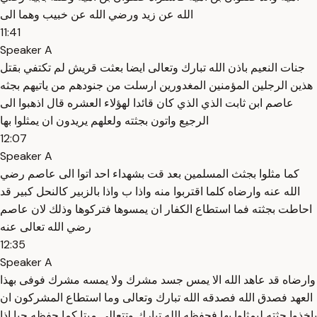
الله عن زيد ورضي الله عن خبيب وهما الى
11:41
Speaker A
جنات النعيم باذن الله تبارك وتعالى ايضا بعثت قريش لم تكتفي بقتل
هذين الرجلين المؤمنين المغدورين ارسلت من جنودهم من ياتيهم بجثه
عاصم ابن ثابت الذي الذي كان قائدا لهؤلاء العشره قال اذهبوا الى
الرجيع واتون بجثته ولعلهم يريدون ان يمثلوا بها
12:07
Speaker A
كما مثلوا بجثث المسلمين بعد قت بشهداء احد اتوا الى عاصم رضي
الله عنه وارضاه كلما اقتربوا منه واذا ب واذا بالزبير كالنحل كبير قد
احاطت بجثته فما استطاع الكفار ان يمسوها فتركوها وذلك لان عاصم
رضي الله تعالى عنه
12:35
Speaker A
وارضاه قد عاهد الله الا يمس جسد مشرك ولا يمسه مشرك فوفى بهذا
العهد فصدق الله فصدقه الله تبارك وتعالى وما استطاع المشركون ان
ياخذوا جثته ليمثلوا بها فحفظه الله تبارك وتتعالى ميتا كما حفظه حيا اذا