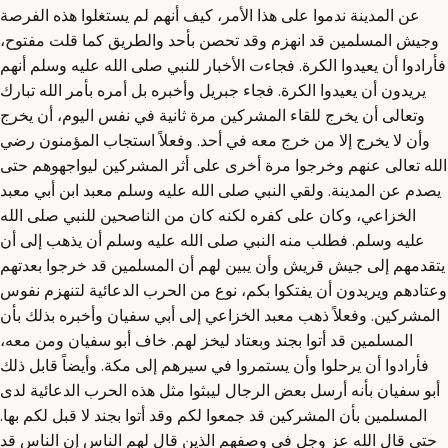
عن المدينة ندموا على هذا الأمر، كيف أنهم لم يستغلوا هذه الفرصة
وجيش المسلمين قد انهزم وقد تحصن بأحد والطريق كما قلت مفتوح،
فأرادوا أن يعيدوا الكرة. فجاءت الأخبار للنبي صلى الله عليه وسلم أنهم
يريدون أن يعيدوا الكرة. فجاء جبريل وأخبره بل أمره بأمر الله تبارك
وتعالى أن يخرج للقاء المشركين مرة ثانية في نفس اليوم، أن يخرج
وأن لا يخرج إلا من خرج معه في أحد. وفعلاً استجاب المؤمنون رضي
الله تعالى عنهم وخرجوا مرة أخرى على أثر المشركين ليواجهوهم حتى
يصدم عن المدينة. ولقي النبي صلى الله عليه وسلم معبد ابن أبي معبد
الخزاعي، وكان على كفره لكنه كان من الناصحين للنبي صلى الله
عليه وسلم. فطلب منه النبي صلى الله عليه وسلم أن يذهب إلى أن
يتقدمهم إلى جيش قريش وأن يبين لهم أن المسلمين قد خرجوا بعدتهم
وعتادهم ويريدون أن يفتكوا بكم، نوع من الحرب الدعائية لتنهزم نفوس
المشركين. وفعلاً ذهب معبد الخزاعي إلى أبي سفيان وأخبره بذلك بأن
المسلمين قد أتوا بجند وبعتاد ليخز لهم. خاف أبو سفيان ومن معه،
فأرادوا أن يرحلوا وأن يستمروا في سيرهم إلى مكة. وأيضاً قابل ذلك
أبو سفيان بأنه أرسل بعض الرجال ليبثوا مثل هذه الحرب الدعائية لدى
المسلمين بأن المشركين قد جمعوا لكم وقد أتوا بجند لا قبل لكم بها.
حتى قال الله عز وجل في وصفهم الذين قال لهم الناس إن الناس قد