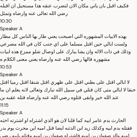
فكيف اقبل بان ياتي مكان الان لتضرب عنقه هذا مستحيل ان اقبله
رضي الله تعالى عنه وارضاه وتمثل
10:30
Speaker A
بهذه الابيات المشهوره التي اصبحت يعني طار بها الناس كل مطار
ولست ابالي حين اقتل مسلما على اي جنب كان في الله مصرعي
وذلك في ذات الاله وان يشا يبارك على اوصال شلو ممزع هذه ابيات
مشهوره قالها رضي الله عنه وارضاه يعني معنى الكلام ه
10:53
Speaker A
لا ابالي اقتل على بطني اقتل على ظهري اقتل شنقا اقتل رميا اقتل
خنقا لا ابالي متى كان قتلي في سبيل الله تبارك وتعالى لانه يعلم ان ما
عند الله خير وابقى قتلوه رضي الله عنه وارضاه قتله عقبه بن
11:15
Speaker A
الحارث بدم عامر ابيه كما قلنا لان هو الذي اشتراه او اشترته اخته
فقتله بدم ابيه وكذلك زيد ابن الدثنه ايضا قتل اميه ابن محرث يوم بدر
اميه والد صفوان بن اميه فاشتراه صفوان بن اميه وقتله بابيه رضي