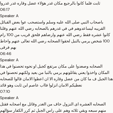
ثابت فلما كانوا بالرجيع مكان غدر هؤلاء عضل وقاره غدر غدروا
06:17
Speaker A
باصحاب النبي صلى الله عليه وسلم واستصحب عوا بعض القبائل
القريبه ليساعدوهم في في غدرهم بالصحابه رضي الله عنهم وقلنا
كانوا عشره فقط رضي الله عنهم وارضاهم فلحق قريب من 100 رام
100 شخص يرمي بالنبل لحقوا الصحابه رضي الله تعالى عنهم واحاط
بهم فرقى
06:46
Speaker A
الصحابه وصعدوا على مكان مرتفع كجبل او نحوه تحصنوا في هذا
المكان واخذوا يعني يقاتلونهم برمي بالنبا من بعيد ولكنهم تحصنوا في
هذا الجبل ف ما كان من عضل وقاره الا ان اعطوا الامان قالوا للصحابه
نعطيكم الامان انزلوا فااب عاصم ابن ثابت وهو قائد
07:10
Speaker A
الصحابه العشره اى النزول خاف من الغدر وقاتل مع اصحابه فقتل
منهم سبعه وبقي ثلاثه وهم على راس الجبل ثم كرر الكفار سؤالهم