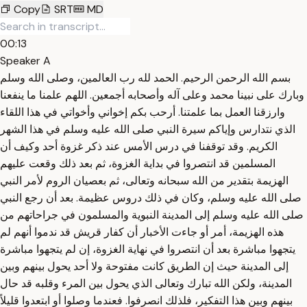
Copy
SRT
MD
00:13
Speaker A
بسم الله الرحمن الرحيم. الحمد لله رب العالمين، وصلى الله وسلم
وبارك على نبينا محمد وعلى آله وأصحابه أجمعين. اللهم علمنا ما ينفعنا
وارزقنا العمل بما علمتنا. أرحب بكم إخواني وأخواتي في هذا اللقاء
الذي نتدارس وإياكم سيرة النبي صلى الله عليه وسلم في هذا الشهر
الكريم. وقد توقفنا في درس الأمس عند ذكر غزوة أحد وكيف أن
المسلمين قد انتصروا في بداية الغزوة، ثم بعد ذلك وقعت عليهم
الهزيمة بتقدير من الله سبحانه وتعالى، ثم بعصيان الروم لأمر النبي
صلى الله عليه وسلم، وكان في ذلك دروس عظيمة. بعد أن رجع النبي
صلى الله عليه وسلم إلى المدينة النبوية والمسلمون في جراحاتهم من
هذه الهزيمة، أمر أو جاءت الأخبار أن كفار قريش قد ندموا أنهم لم
يتجهوا مباشرة بعد أن انتصروا في نهاية الغزوة، إن لم يتجهوا مباشرة
إلى المدينة حيث إن الطريق كانت مفتوحة ولا أحد يحول بينهم وبين
المدينة، ولكن الله تبارك وتعالى الذي يحول بين المرء وقلبه قد حال
بينهم وبين هذا التفكير، فلذلك انصرفوا. فعندما وصلوا أو ابتعدوا قليلاً