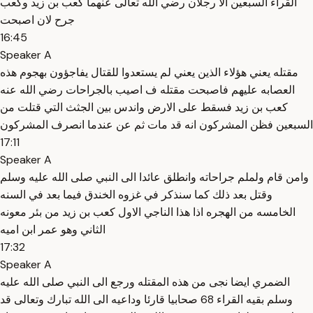
القراء السبعين الا رجلان رضي الله تعالى عنهما كعب بن زيد وكعب
جرح لان اصبحت
16:45
Speaker A
مقتله يعني هؤلاء الذين يعني لم يستعدوا للقتال يفاجؤون بهجوم هذه
العصابه عليهم فاصبحت مقتله ف اصيب بالجراحات رضي الله عنه
كعب بن زيد فسقط على الارض واندس بين الجثث التي قتلت من
السبعين فظن المشركون انه قد مات ثم عن عندما انصرف المشركون
17:11
Speaker A
وامن قام ولملم جراحاته وانطلق عائدا الى النبي صلى الله عليه وسلم
وقتل بعد ذلك كما سنذكر في غزوه الخندق فيما بعد في السنه
الخامسه من الهجره اذا هذا الناجي الاول كعب بن زيد من بئر معونه
الثاني وهو عمر ابن اميه
17:32
Speaker A
الضمري ايضا نجى من هذه المقتله ورجع الى النبي صلى الله عليه
وسلم بقيه القراء 68 صحابيا قارئا وداعيه الى الله تبارك وتعالى قد