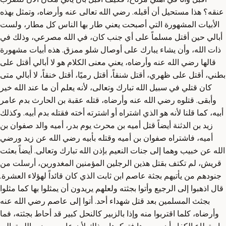
عنقه؟ هذا مستحيل أن أقبله. رضي الله تعالى عنه وأرضاه، وتمثل بهذه
الأبيات المشهورة التي أصبحت يعني طار بها الناس كل مطار، ولست
أبالي حين أقتل مسلماً على أي جنب كان، في الله مصرعي، وذلك في
ذات الله، وأن يشاء يبارك على أوصال شلو ممزق. هذه أبيات مشهورة
قالها رضي الله عنه وأرضاه، يعني معنى الكلام هو لا أبالي أقتل على
بطني، أقتل على ظهري، أقتل شنقاً، أقتل رميًا، أقتل خنقاً، لا أبالي متى
كان قتلي في سبيل الله تبارك وتعالى، لأنه يعلم أن ما عند الله خير
وأبقى. قتلوه رضي الله عنه وأرضاه، قتله عقبة بن الحارث بدم عامر
أبيه، كما قلنا لأنه هو الذي اشتراه أو اشترته أخته فقتله بدم أبيه. وكذلك
زيد بن الدثنة أيضاً قتل أميه بن محرث يوم بدر، أميه والد صفوان بن
أميه، فاشتراه صفوان بن أميه وقتله بأبيه رضي الله عن زيد ورضي
الله عن خبيب وهما إلى جنات النعيم بإذن الله تبارك وتعالى. أيضاً بعثت
قريش، لم تكتف بقتل هذين الرجلين المؤمنين المغدورين، أرسلت من
جنودهم من يأتيهم بجثة عاصم ابن ثابت الذي كان قائداً لهؤلاء العشرة.
قال اذهبوا إلى الرجيع وأتوا بجثته ولعلهم يريدون أن يمثلوا بها كما مثلوا
بجثث المسلمين بعد قتل شهداء أحد. أتوا إلى عاصم رضي الله عنه
وأرضاه، كلما اقتربوا منه وإذا بالزبير كالنحل كبير قد أحاط بجثته، فما