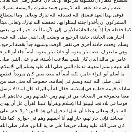
استطاع الكفار أن يمسوها فتركوها، وذلك لأن عاصم رضي الله تعالى
عنه وأرضاه قد عاهد الله ألا يمس جسد مشرك ولا يمسه مشرك،
فوفى بهذا العهد فصدق الله فصدقه الله تبارك وتعالى. وما استطاع
المشركون أن يأخذوا جثته ليمثلوا بها، فحفظه الله تبارك وتعالى ميتاً
كما حفظه حياً. إذاً هذه الحادثة الأولى. إلى الآن ما أتت أخبار النبي، يعني
أخبار هذه الحادثة، حادثة الرجيع ما وصلت إلى النبي صلى الله عليه
وسلم. وقعت حادثة أخرى في نفس الوقت وشبيهة جداً بقصة الرجيع،
وهي ما تعرف بقصة بئر معونة أو حادثة بئر معونة. أيضاً جاء أبو البراء
عامر ابن مالك الذي كان يلقب بملاعب الأسنة، قدم على النبي صلى
الله عليه وسلم المدينة. فدعاه النبي صلى الله عليه وسلم إلى الإسلام.
ما أسلم أبو البراء عامر، لكنه أيضاً لم يبعد، يعني كان متردداً. فطمع
النبي صلى الله عليه وسلم في إسلامه، خصوصاً أنه يعني سيد من
سادات قومه. فطمع في إسلامه، فقال له أبو البراء: قال لماذا لا ترسل
معنا مجموعة من الصحابة من قرائهم ومن علمائهم ومن دعاةهم إلى
قومنا في بلاد نجد ليبينوا لنا الإسلام ويقرأوا علينا القرآن عل أن يهدي
الله تبارك وتعالى وعلنا أن نقبل الدخول في هذا الدين؟ ولا تخف على
أصحابك فإني جار لهم، جار لهم أنا أحميهم وهم في جواري. كما قلنا
كان صلى الله عليه وسلم حريصاً على هداية الناس، فبادر صلى الله