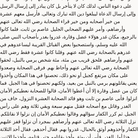
على دعوة الناس، لذلك كان لا يتأخر بل كان يبادر إلى إرسال الرسل
وإلى إرسال الدعاة ليبلغوا دين الله تبارك وتعالى. فأرسل معهم عشرة
من خير أصحابه ومن خير قراء الصحابة رضي الله تعالى عنهم
وأرضاهم، وأمر عليهم الصحابي الجليل عاصم بن ثابت. فلما كانوا
بالرجيع، مكان غدر هؤلاء عضل وقارة، غدروا بغدر بأصحاب النبي صلى
الله عليه وسلم، واستصحبوا بعض القبائل القريبة ليساعدوهم في
غدرهم بالصحابة رضي الله عنهم. وقلنا كانوا عشرة فقط رضي الله
عنهم وأرضاهم. فلحق قريب من مئة، مئة شخص يرمي بالنبل، لحقوا
الصحابة رضي الله تعالى عنهم وأحاط بهم. فرقى الصحابة وصعدوا
على مكان مرتفع كجبل أو نحو ذلك، تحصنوا في هذا المكان وأخذوا
يعني يقاتلونهم برمي بالنبل من بعيد، ولكنهم تحصنوا في هذا الجبل. فما
كان من عضل وقارة إلا أن أعطوا الأمان، قالوا للصحابة نعطيكم الأمان
انزلوا. فأبى عاصم بن ثابت وهو قائد الصحابة العشرة النزول، خاف من
الغدر وقاتل مع أصحابه فقتل منهم سبعة وبقي ثلاثة وهم على رأس
الجبل. ثم كرر الكفار سؤالهم وقالوا نعطيكم الأمان إن نزلوا لا نقاتلكم.
نزل الثلاثة رضي الله تعالى عنهم وأرضاهم. بمجرد أن نزلوا قفز عليهم
الكفار وأخذوهم أوثق بالحبال، غدروا بهم. فقال أحدهم، فقال أحد الثلاثة
هذا أول الغدر. فأبى أن يوثق وأخذ يقاتلهم حتى قتلوه، وأخذوا الاثنين