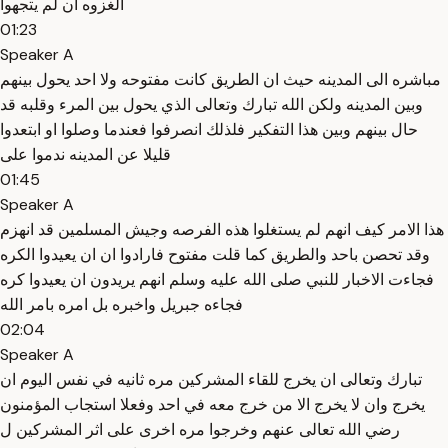
الغزوه ان لم يتجهوا
01:23
Speaker A
مباشره الى المدينه حيث ان الطريق كانت مفتوحه ولا احد يحول بينهم
وبين المدينه ولكن الله تبارك وتعالى الذي يحول بين المرء وقلبه قد
حال بينهم وبين هذا التفكير فلذلك انصرفوا فعندما وصلوا او ابتعدوا
قليلا عن المدينه ندموا على
01:45
Speaker A
هذا الامر كيف انهم لم يستغلوا هذه الفرصه وجيش المسلمين قد انهزم
وقد تحصن باحد والطريق كما قلت مفتوح فارادوا ان ان يعيدوا الكره
فجاءت الاخبار للنبي صلى الله عليه وسلم انهم يريدون ان يعيدوا كره
فجاءه جبريل واخبره بل امره بامر الله
02:04
Speaker A
تبارك وتعالى ان يخرج للقاء المشركين مره ثانيه في نفس اليوم ان
يخرج وان لا يخرج الا من خرج معه في احد وفعلا استجاب المؤمنون
رضي الله تعالى عنهم وخرجوا مره اخرى على اثر المشركين ل