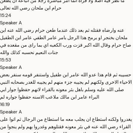
ما نظر فيه اصلا ولا قراه انما امر مباشره رجلا من اتباعه ان يطعن
حرام ابن ملحان رضي الله تعالى
15:24
Speaker A
عنه وارضاه فقتله ثم بعد ذلك عندما طعن حرام رضي الله عنه ابن
ملحان بخنجر او برمح هذا الرجل بامر عامر الطفي عامر ابن الطفيل
صاح حرام وقال الله اكبر فزت ورب الكعبه اي بما راى من مقعده في
جنات النعيم نحسبه كذلك والله
15:53
Speaker A
حسيبه ثم قام هذا عدو الله عامر ابن طفيل واستنفر قومه سنفر بعض
الاحياء الاخرى ولكنهم لم يجيبه جزء منهم لم يجيبه للغدر بصحابه النبي
صلى الله عليه وسلم باهل بئر معونه بالقراء لانهم حفظوا جوار ابي
البراء عامر ابن مالك ملاعب الاسنه حفظوا جواره لم
16:19
Speaker A
يغدروا ولكنه استطاع ان يجلب معه ما استطاع من الرجال ثم اتوا على
القراء رضي الله عنه في بئر معونه فقتلوهم وغدروا بهم ولم ينجوا من