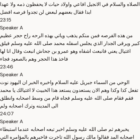
الصلاه والسلام في الانجيل افاعي واولاد حيات لا يحفظون ذمه ولا عهدا
ابدا فقال بعضهم لبعض لن تجدوا فرصه افضل
23:15
Speaker A
من هذه الفرصه فمن منكم يذهب وياتي بهذه الرحه راح حجر عظيم
كبير ويرقى الجدار الذي يجلس اسفله محمد صلى الله عليه وسلم فيلق
اغتيال يعني فانبعث اشقاه وهو عمرو بن جحاش انبعث وقال انا لها
فاخذ هذا الحجر وهم بالصعود فجاء
23:46
Speaker A
الوحي من السماء جبريل عليه السلام واخبره الخبر ان اليهود نوت
تفعل كذا وكذا وهم الان يستعدون يستعد هذا الخبيث لا اغتيالك يا محمد
فقم فقام صلى الله عليه وسلم فجاه قام من وسط اصحابه وانطلق
الى المدينه وترك اصحابه ولم
24:07
Speaker A
يخبرهم ثم صلى الله عليه وسلم اخبر تبعه اصحابه عندما استبطاء
اصحابه المد فقالوا مالك رسول الله تاخرت فاخبرهم بالمؤامره التي