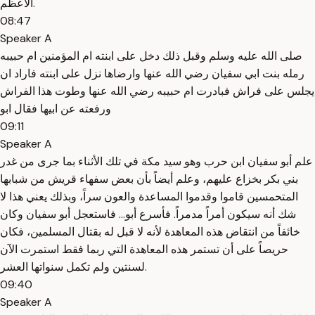
الأعظم.
08:47
Speaker A
صلى الله عليه وسلم وقبل ذلك دخل على ابنته ام المؤمنين ام حبيبه
رمله بنت ابي سفيان رضي الله عنها وارضاها نزل على ابنته فاراد ان
يجلس على فراش فبادرت ام حبيبه رضي الله عنها وطوت هذا الفراش
ورفعته عن ابيها فقال ابو
09:11
Speaker A
علم أبو سفيان ابن حرب وهو سيد مكة في تلك الأثناء بما جرى من غدر
بني بكر بخزاع عليهم، وعلم أيضاً بأن بعض سفهاء قريش من شبابها
المتحمسين قاموا وقدموا المساعدة والعون سراً، وبذلك يعني هذا لا
شك أنه سيكون أمراً مدمراً. فأسرع أبو... فاستعجل أبو سفيان وكان
خائفاً من انتقاض هذه المعاهدة لأنه لا قبل له بقتال المسلمين، فكان
حريصاً على أن تستمر هذه المعاهدة التي ربما فقط استمرت الآن
لسنتين ولم تكمل سنواتها العشر.
09:40
Speaker A