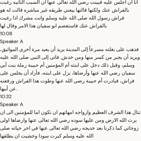
انا ان اجلس عليه فبينت رضي الله تعالى عنها ان السبب الثانيه رغبت
بالفراش عنك ولكنها قالتها بيعني طريقه غير مباشره قالت له هو
فراش رسول الله صلى الله عليه وسلم وانت مشرك اذا رغبت
بالفراش عنك فاستعصم ابو سفيان هذا الامر وقال لها
10:08
Speaker A
فذهب على بغلته مسرعاً إلى المدينة يريد أن يعيد مرة أخرى المواثيق،
ويريد أن يجبر من كسر منها ومن خدش. فاتى إلى النبي صلى الله عليه
وسلم، وقبل ذلك دخل على ابنته أم المؤمنين أم حبيبة رملة بنت أبي
سفيان رضي الله عنها وأرضاها، نزل على ابنته، فأراد أن يجلس على
فراش، فبادرت أم حبيبة رضي الله عنها وطوت هذا الفراش ورفعته
عن أبيها.
10:32
Speaker A
تنال هذا الشرف العظيم وازواجه امهاتهم ان تكون اما للمؤمنين الى ان
يرث الله الارض ومن عليها سوده رضي الله تعالى عنها وارضاها اولى
زوجاتي كما ذكرنا بعد خديجه رضي الله تعالى عنها في اخر حياته صلى
الله عليه وسلم كبرت سودا وخشيت ان يطلقها