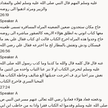
عليه وسلم المهم قال النبي صلى الله عليه وسلم لعلي والمقداد
والزبير ومرثد اذهبوا الى روضه
26:19
Speaker A
خاخ مكان ستجدون ضعين الضعينه المراه المسافره تسمى ظعينه
معها كتاب اتوني به انطلق هؤلاء الاربعه كالصقور مباشره الى روضه
خاخ وجدوا هذه المراه اخرج الكتاب قالت اي كتاب فقال علي بعد ما
فيسكان ودش وتفتش بالمطار لح ما اخترعه فقال علي رضي الله
26:56
Speaker A
عنه قال قال كلمه قال والله ما كذبنا وما كذب رسول الله صلى الله
عليه وسلم لتخرجن الكتاب او لا ننز عنا الثياب واحده من اثنتين ما
نغش منر احنا ترى ف اخرجت جديلتها الع شاايف وحاطه الكتاب هنا
المخبا السري فاخرج الكتاب
27:24
Speaker A
ودفعته فعاد هؤلاء فعادوا رضي الله تعالى عنهم مسرعين النبي ص
صلى الله عليه وسلم وقدموا له الكتاب فقرا واذا به من حاطب ابن ابي