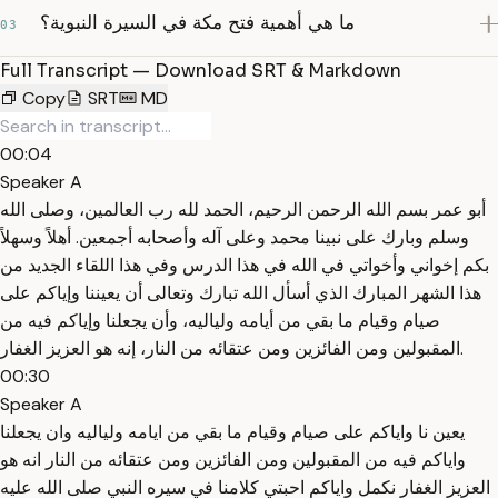
ما هي أهمية فتح مكة في السيرة النبوية؟
03
Full Transcript — Download SRT & Markdown
Copy
SRT
MD
00:04
Speaker A
أبو عمر بسم الله الرحمن الرحيم، الحمد لله رب العالمين، وصلى الله
وسلم وبارك على نبينا محمد وعلى آله وأصحابه أجمعين. أهلاً وسهلاً
بكم إخواني وأخواتي في الله في هذا الدرس وفي هذا اللقاء الجديد من
هذا الشهر المبارك الذي أسأل الله تبارك وتعالى أن يعيننا وإياكم على
صيام وقيام ما بقي من أيامه ولياليه، وأن يجعلنا وإياكم فيه من
المقبولين ومن الفائزين ومن عتقائه من النار، إنه هو العزيز الغفار.
00:30
Speaker A
يعين نا واياكم على صيام وقيام ما بقي من ايامه ولياليه وان يجعلنا
واياكم فيه من المقبولين ومن الفائزين ومن عتقائه من النار انه هو
العزيز الغفار نكمل واياكم احبتي كلامنا في سيره النبي صلى الله عليه