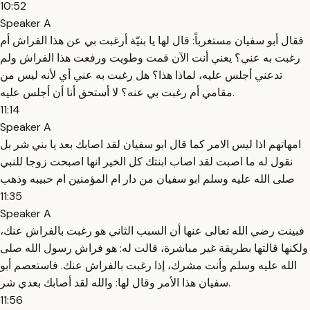
10:52
Speaker A
فقال أبو سفيان مستغرباً: قال لها يا بنيّة أرغبت بي عن هذا الفراش أم
رغبت به عني؟ يعني أنت الآن قمت وطويت ورفعت هذا الفراش ولم
تدعني أجلس عليه، لماذا هذا؟ هل رغبت به عني أي لأنه ليس من
مقامي أم رغبت بي عنه؟ لا أستحق أنا أن أجلس عليه.
11:14
Speaker A
امهاتهم اذا ليس الامر كما قال ابو سفيان لقد اصابك بعد يا بني شر بل
نقول له ما اصبت لقد اصاب ابنتك كل الخير انها اصبحت زوجا للنبي
صلى الله عليه وسلم ابو سفيان من دار ام المؤمنين ام حبيبه وذهب
11:35
Speaker A
فبينت رضي الله تعالى عنها أن السبب الثاني هو رغبت بالفراش عنك،
ولكنها قالتها بطريقة غير مباشرة، قالت له: هو فراش رسول الله صلى
الله عليه وسلم وأنت مشرك، إذا رغبت بالفراش عنك. فاستعصم أبو
سفيان هذا الأمر وقال لها: والله لقد أصابك بعدي شر.
11:56