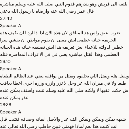
بلتعه الى قريش وهو ينذرهم قدوم النبي صلى الله عليه وسلم مباشره
قال عمر رضي الله عنه وارضاه يا رسول الله دعني
27:42
Speaker A
اضرب عنق راس هذ المنافق لان هذه الان اذا اذا اردنا ان نكيف هذه
الجريمه خيانه عظمى ايش معنى ان يقوم مواطن ان يفشي سرا
خطيرا لدولته للاعداء ايش تعريفه هذا ايش تصنيفه خيانه هذه الخيانه
العظمى وهذا القتل مباشره يعني في في الاعراف المعاصره قتله
28:10
Speaker A
ويقتل هله ويقتل اللي يخلفوه ويقتل من يوافقه يعني عند الظالم الطغاه
طبعا ولا في ميزان الله عز وجل لا تزر وازره وزره اخرى اخطا يعاقب
ش حكت عقبها لا ولكنه صلى الله عليه وسلم تثبت واستف يمكن عنده
عذر يمكن عنده
28:38
Speaker A
شبهه يمكن ويمكن ويمكن الف عذر والاصل ايمانه وصدقه فتثبت قال
انت كتبت هذا نعم لماذا فهمني فبين حاطب رضي الله تعالى عنه