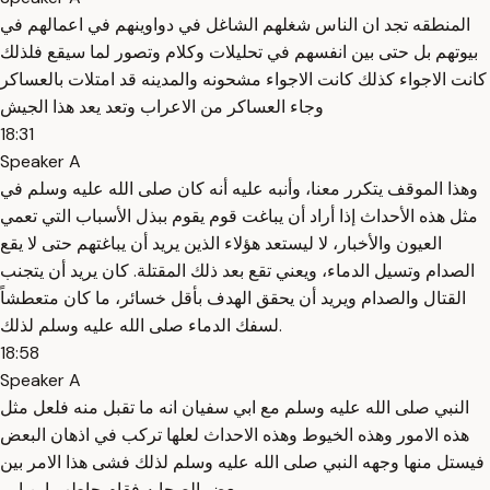
المنطقه تجد ان الناس شغلهم الشاغل في دواوينهم في اعمالهم في
بيوتهم بل حتى بين انفسهم في تحليلات وكلام وتصور لما سيقع فلذلك
كانت الاجواء كذلك كانت الاجواء مشحونه والمدينه قد امتلات بالعساكر
وجاء العساكر من الاعراب وتعد يعد هذا الجيش
18:31
Speaker A
وهذا الموقف يتكرر معنا، وأنبه عليه أنه كان صلى الله عليه وسلم في
مثل هذه الأحداث إذا أراد أن يباغت قوم يقوم ببذل الأسباب التي تعمي
العيون والأخبار، لا ليستعد هؤلاء الذين يريد أن يباغتهم حتى لا يقع
الصدام وتسيل الدماء، ويعني تقع بعد ذلك المقتلة. كان يريد أن يتجنب
القتال والصدام ويريد أن يحقق الهدف بأقل خسائر، ما كان متعطشاً
لسفك الدماء صلى الله عليه وسلم لذلك.
18:58
Speaker A
النبي صلى الله عليه وسلم مع ابي سفيان انه ما تقبل منه فلعل مثل
هذه الامور وهذه الخيوط وهذه الاحداث لعلها تركب في اذهان البعض
فيستل منها وجهه النبي صلى الله عليه وسلم لذلك فشى هذا الامر بين
بعض الصحابه فقام حاطب ابن ابي