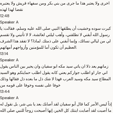
اخرى ولا يعتبر هذا ما جرى من بني بكر ومن سفهاء قريش ولا يعتبره
نقضا لهذا لهذه
12:48
Speaker A
كبرت سوده وخشيت أن يطلقها النبي صلى الله عليه وسلم، فقالت: يا
رسول الله أبقني لا تطلقني، وأهب ليلتي لعائشة، لا لا تأتيني ولا تقسم
لي من ليالي نسائك، وإنما أبقني على ذمتك. لماذا؟ لا تفقد هذا الشرف
العظيم أن تكون أما للمؤمنين وأزواجهم أمهاتهم.
13:14
Speaker A
زمانهم يعد ذلا ان ياتي سيد مكه ابو سفيان وان يجير بين الناس يقول
اني جار او اطلب جواركم يعني كانه يقول اطلب حمايتكم وهو السيد
المطاع سيد مكه وسيد العرب فهذا لا شك ذل ما بعده ذل فقالها وذلك
خوفا على نفسه وخوفا على قومه من
13:44
Speaker A
إذاً ليس الأمر كما قال أبو سفيان لقد أصابك بعد يا بني شر، بل نقول له
ما أصبت لقد أصابت ابنتك كل الخير، إنها أصبحت زوجاً للنبي صلى الله