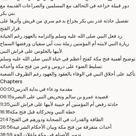
دور قبيلة خزاعه في التحالف مع المسلمين والصراعات القديمة مع
بني بكر.
تفصيل حادثة غدر بني بكر بخزاع بدعم سري من قريش وأثرها على
قرار الفتح.
رد فعل النبي صلى الله عليه وسلم والتزامه بالعهود رغم الخيانة.
زيارة النبي لابنته أم المؤمنين رملة بنت أبي سفيان ورفضها السماح
لأبيها بالجلوس على فراش النبي.
توضيح أهمية فتح مكة كفتح أعظم في حياة النبي صلى الله عليه وسلم.
تسليط الضوء على دروس وعبر من فتح مكة وأحداثه.
تأكيد على أخلاق النبي في الوفاء بالعقود والعهود رغم الظروف الصعبة.
Chapters
مقدمة ودعاء في بداية الدرس
00:00
قصيدة عمرو بن سالم وتحريض النبي على النصرة
06:15
حادثة رفض أم المؤمنين أم حبيبة لأبيها على فراش النبي
11:35
خطة النبي وتحركاته قبل فتح مكة
16:18
الطاقة والقدرات في الصحابة ودورهم في الفتح
21:47
أحداث متفرقة من فتح مكة وبيان الأحكام الشرعية
26:56
تدمير الأصنام في مكة وإعلان الحق
38:59