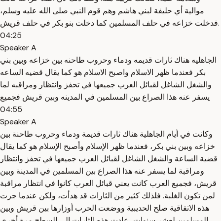
موالية أي حليفة لبني هاشم وهم قوم النبي صلى الله عليه وسلم،
فدخلت خزاعه في حلف المسلمين كما دخلت بنو بكر في حلف قريش.
04:25
Speaker A
الجاهليه هناك ثارات قديمه ودماء وحروب طاحنه بين خزاعه وبين بني
بكر فعندما ظهر الاسلام واصبح الاسلام هو كما يقال قضيه الساعه
والشغل الشاغل لقبائل العرب جميعها في تحفز وانتظار ومراقبه لما
يسفر عنه هذا الصراع بين المسلمين في المدينه وبين قريش فجميع
04:55
Speaker A
وكانت في أيام الجاهلية هناك ثارات قديمة ودماء وحروب طاحنة بين
خزاعه وبين بني بكر، فعندما ظهر الإسلام وأصبح الإسلام هو كما يقال
قضية الساعة والشغل الشاغل لقبائل العرب جميعها في تحفز وانتظار
ومراقبة لما يسفر عنه هذا الصراع بين المسلمين في المدينة وبين
قريش، فجميع العرب كانت يعني قبائل العرب كانوا في انتظار مراقبة
لمن تكون الغلبة. فلذلك كثير من الثارات قد هدأت، ولكن عندما جرت
هذه الاتفاقية صلح الحديبية ووضعت الحرب أوزارها بين قريش وبين
المسلمين لعشر سنوات، عادت هذه الثارات إلى السطح مرة أخرى.