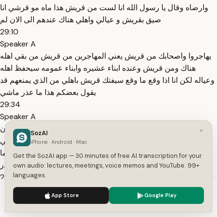
وارضاه وقال يا رسول الله انا لست من قريش هذا ماه مو قرشي انا
صيق بقريش و عيالي واهلي هناك عندهم الى الان لم
29:10
Speaker A
يهاجروا واصحابك من قريش يعني المهاجرين من قريش من بقي اهله
هناك ومن قريش وعنده ابناء عشيره وابناء عمومه سيحفظ اهله
وعياله لكن انا اذا وقع ما وقع سيفتك قريش باهلي من الذي يمنعهم قد
يقول بعضكم هذا ما عذر ماشي
29:34
Speaker A
وجهه نظر تختلف انت تقول مو عذر غيرك يقول عذر لكن هو كان
×
SozAI
صادقا لاجل ذلك فعل هذا الامر اخطا اخطا فقال عمر ايضا قال دعني
iPhone · Android · Mac
اضرب عنقه فقال له النبي صلى الله عليه وسلم انه قد شهد بدرا وما
Get the SozAI app — 30 minutes of free AI transcription for your
يدريك لعل الله اطلع على اهل بدر
own audio: lectures, meetings, voice memos and YouTube. 99+
languages.
29:58
Speaker A
We use cookies to enhance your experience.
Privacy Policy
App Store
Google Play
فق قال اعملوا ما شئتم فقد غفرت لكم الله اكبر ولذلك البدريون لهم
Accept
Settings
منقبه لهم خصيصه ذلك فضل الله يؤتيه من يشاء هنيئا للبدري لذلك