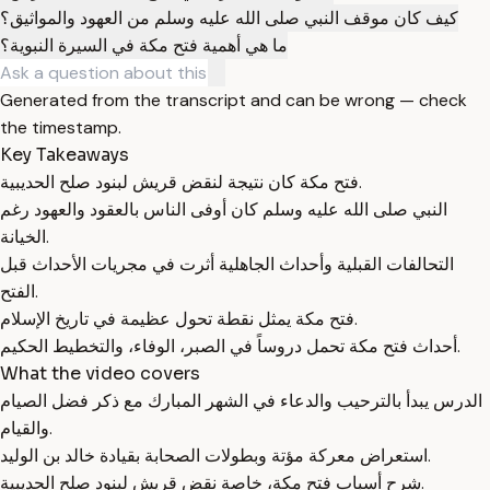
كيف كان موقف النبي صلى الله عليه وسلم من العهود والمواثيق؟
ما هي أهمية فتح مكة في السيرة النبوية؟
Generated from the transcript and can be wrong — check
the timestamp.
Key Takeaways
فتح مكة كان نتيجة لنقض قريش لبنود صلح الحديبية.
النبي صلى الله عليه وسلم كان أوفى الناس بالعقود والعهود رغم
الخيانة.
التحالفات القبلية وأحداث الجاهلية أثرت في مجريات الأحداث قبل
الفتح.
فتح مكة يمثل نقطة تحول عظيمة في تاريخ الإسلام.
أحداث فتح مكة تحمل دروساً في الصبر، الوفاء، والتخطيط الحكيم.
What the video covers
الدرس يبدأ بالترحيب والدعاء في الشهر المبارك مع ذكر فضل الصيام
والقيام.
استعراض معركة مؤتة وبطولات الصحابة بقيادة خالد بن الوليد.
شرح أسباب فتح مكة، خاصة نقض قريش لبنود صلح الحديبية.