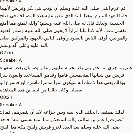
Speaker A
ثم عزم النبي صلى الله عليه وسلم أن يؤدب بني بكر وقريش لأنهما
خانتا العهد المبرم، وهذا البند الذي تنص عليه هذه المصالحة في صلح
الحديبية. ولذلك قال له صلى الله عليه وسلم: "والله لنمنع مما أمنع
نفسي منه"، لأنه كما قلنا مراراً لا يخون صلى الله عليه وسلم العهود
والمواثيق، أوفى الناس بالعقود وأوفى الناس بالعهود والمواثيق صلى
الله عليه وعلى آله وسلم.
07:55
Speaker A
علم بما جرى من غدر بني بكر بخزام عليهم وعلم ايضا بان بعض سفهاء
قريش من شبابها المتحمسين قاموا وقدموا المساعده والعون سرا
وبذلك يعني هذا لا شك انه سيكون امرا مدمرا فاسرع ابو فاسرع ابو
سفيان وكان خائفا من انتقاض هذه المعاهده
08:24
Speaker A
لذلك بمقتضى الحلف الذي بينه وبين خزاعه لابد أن ينصرهم، فقال:
"نصرت يا عمر بن سالم، والله لنمنعكم مما أمنع نفسي منه". فأخذ
صلى الله عليه وسلم يعد العدة لغزو قريش ولفتح مكة هذا الفتح