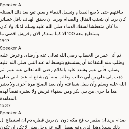
Speaker A
يباغتهم حتى لا يقع الصدام وتسيل الدماء و يعني تقع بعد ذلك المقتله
كان يريد ان يتجنب القتال والصدام ويريد ان يحقق الهدف باقل خسائر
ما كان متعطشا لسفك الدماء صلى الله عليه وسلم لذلك ولا كان
يستطيع معه 100 الا كما سنذكر الان وقريش اقصى ما
15:17
Speaker A
ثم أتى عمر بن الخطاب رضي الله تعالى عنه وأرضاه، وعرض عليه
وطلب منه الشفاعة أن يستشفع يتوسط له عند النبي صلى الله عليه
وسلم، فأبى عمر وشدد عليه بالكلام رضي الله تعالى عنه عمر. ثم
ذهب إلى علي بن أبي طالب وطلب منه أن يشفع له عند النبي صلى
الله عليه وسلم وأن يقبل شفاعته وأن يعيد الصلح مرة أخرى ولا يعتبر
هذا ما جرى من بني بكر ومن سفهاء قريش ولا يعتبره نقضاً لهذه
المعاهدة.
15:37
Speaker A
صدام يريد ان يظفر ب فح مكه دون ان يريق قطره دم ان استطاع ال
ذلك سبيلا وهذا الذي وقع بفضل الله عز وجل يعني لا تكاد ان تكون