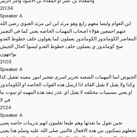
والمقداد بن عمر او المقداد بن الاسود وامر الزبير
20:34
Speaker A
ابن العوام وايضا معهم رابع وهو مرثد ابن ابي مرثد الغنوي رضي الله
عنهم اجمعين هؤلاء اصحاب المهمات الخاصه يعني كما في التعبير
المعاصر الكوماندوز الكوماندوز يعملون كما يقولون خلف خطوط العدو
صح كوماندوز ي يعملون خلف خطوط العدو ليسوا كحال الجيش
يواجهون
21:03
Speaker A
الجيوش انما المهمات الصعبه تحرير اسرى تفجير امور معينه تفعيل كذا
وكذا ولا يقبل لا يقبل القائد اذا ارسل هذه القوات الخاصه او الكوماندوز
او يعني مسميات مختلفه لا يقبل اي عذر تنفذ هذه المهمه او تموت ما
في لا
21:24
Speaker A
تجين تقول ما نفذتها وهم طبعا تعلمون انهم تدريبات خاصه يعني
تجعلهم يتمكنون من هذه الافعال فالنبي صلى الله عليه وسلم هذا يعني