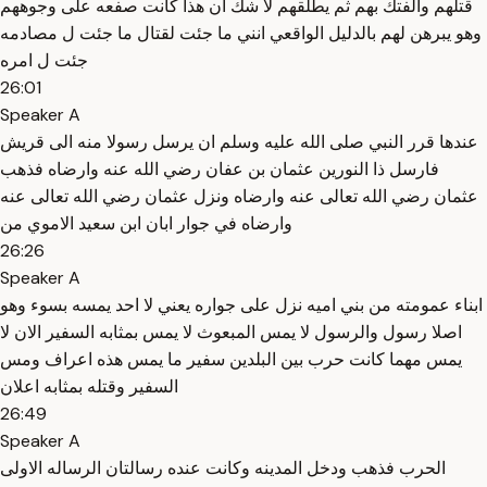
قتلهم والفتك بهم ثم يطلقهم لا شك ان هذا كانت صفعه على وجوههم
وهو يبرهن لهم بالدليل الواقعي انني ما جئت لقتال ما جئت ل مصادمه
جئت ل امره
26:01
Speaker A
عندها قرر النبي صلى الله عليه وسلم ان يرسل رسولا منه الى قريش
فارسل ذا النورين عثمان بن عفان رضي الله عنه وارضاه فذهب
عثمان رضي الله تعالى عنه وارضاه ونزل عثمان رضي الله تعالى عنه
وارضاه في جوار ابان ابن سعيد الاموي من
26:26
Speaker A
ابناء عمومته من بني اميه نزل على جواره يعني لا احد يمسه بسوء وهو
اصلا رسول والرسول لا يمس المبعوث لا يمس بمثابه السفير الان لا
يمس مهما كانت حرب بين البلدين سفير ما يمس هذه اعراف ومس
السفير وقتله بمثابه اعلان
26:49
Speaker A
الحرب فذهب ودخل المدينه وكانت عنده رسالتان الرساله الاولى