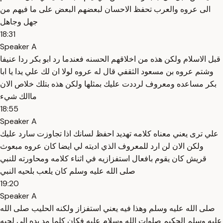
الى عروه والعرب تحفظ الاحسان لبعضهم البعض على ما فيهم من
جهل وجاهل
18:31
Speaker A
قبل الاسلام ولكن هذه من اخلاقهم الحسنه فعندما رد ابو بكر ردا عنيفا
وشتم عروه بن مسعود الثقفي قال له عروه لولا ان لك علي يدا يا ابا
بكر مساعده ومعروف لرددت عليك بمثلها ولكن هذه بتلك خلاص الان
ماالك شيء
18:55
Speaker A
علي ترى يعني معناه كلامه تهديد احفظ لسانك اذا تجاوزت سارد عليك
ولكن الان لن ارد للمعروف الذي اديته لي ايضا كان عروه مبعوث
قريش كان يقوم بافعال استفزازيه في اثناء كلامه ومحاورته للنبي
صلى الله عليه وسلم كان يلعب بلحيه النبي
19:20
Speaker A
صلى الله عليه وسلم وهذا فيه يعني استفزاز ولكنه الحليب صلى الله
عليه وسلم الحكيم صلوات الله وسلام عليه فكان كلما مد يده الى لحيه