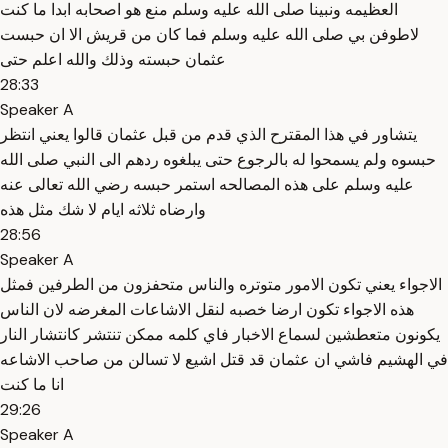
العظيمه ونبينا صلى الله عليه وسلم منع هو اصحابه ابدا ما كنت
لاطوفن بي صلى الله عليه وسلم فما كان من قريش الا ان حبست
عثمان حبسته وذلك والله اعلم حتى
28:33
Speaker A
يتشاور في هذا المقترح الذي قدم من قبل عثمان قالوا يعني انتظر
حبسوه ولم يسمحوا له بالرجوع حتى يبلغوه ردهم الى النبي صلى الله
عليه وسلم على هذه المصالحه استمر حبسه رضي الله تعالى عنه
وارضاه ثلاثه ايام لا شك مثل هذه
28:56
Speaker A
الاجواء يعني تكون الامور متوتره والناس متحفزون من الطرفين فمثل
هذه الاجواء تكون ارضا خصبه لنقل الاشاعات المغرضه لان الناس
يكونون متعطشين لسماع الاخبار فاي كلمه ممكن تنتشر كانتشار النار
في الهشيم فاشي ان عثمان قد قتل اشيع لا تسالن من صاحب الاشاعه
انا ما كنت
29:26
Speaker A