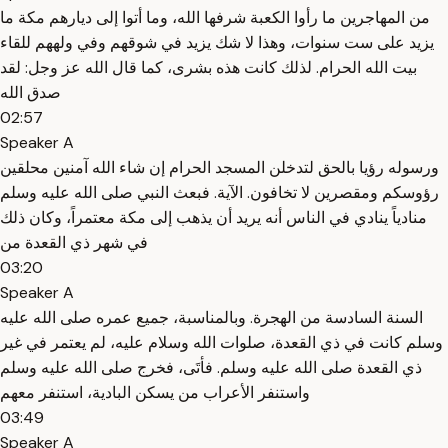
من المهاجرين ما رأوا الكعبة شرفها الله، وما أتوا إلى ديارهم مكة ما
يزيد على ست سنوات، وهذا لا شك يزيد في شوقهم وفي ولههم للقاء
بيت الله الحرام. لذلك كانت هذه بشرى، كما قال الله عز وجل: لقد
صدق الله
02:57
Speaker A
ورسوله رؤيا بالحق لتدخلن المسجد الحرام إن شاء الله آمنين محلقين
رؤوسكم ومقصرين لا تخافون. الآية. فبعث النبي صلى الله عليه وسلم
منادياً ينادي في الناس أنه يريد أن يذهب إلى مكة معتمراً، وكان ذلك
في شهر ذي القعدة من
03:20
Speaker A
السنة السادسة من الهجرة. وبالمناسبة، جميع عمره صلى الله عليه
وسلم كانت في ذي القعدة، صلوات الله وسلام عليه، لم يعتمر في غير
ذي القعدة صلى الله عليه وسلم. فأتَى، فخرج صلى الله عليه وسلم
واستنفر الأعراب من يسكن البادية، استنفر معهم
03:49
Speaker A