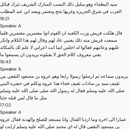
سيد البطحاء وهو سليل ذلك النسب المبارك الشريف تترك قبائل
العرب في شرق الجزيره وغربها تحج وتعتمر ويصد ابن عبد المطلب
16:21
Speaker A
قال هلكت قريش ورب الكعبه ان القوم اتوا معتمرين معتمرين فلما
سمعت قريش منه ذلك يعنيي عاد لهم وقال لهم هذا الكلام وانكر
عليهم وعاتبهم فقالوا له اجلس انما انت اعرابي لا علم لك بالمكائد
يعني معروف كلام الحق لا يقبلونه يريدون ان يسمعوا ما
16:43
Speaker A
يريدون سماعه ثم ارسلوا رسولا رابعا وهو عروه بن مسعود الثقفي من
ثقيف سيد بن سادات ثقيف فجاء هذا عروه وتكلم في حضره النبي
صلى الله عليه وسلم فقال له رسول الله صلى صلى الله عليه وسلم
مثل ما قال لمن قبله جئنا
17:02
Speaker A
عمارا الى اخره وما اردنا القتال وانا مستعد للصلح والهدنه فقال عروه
بن مسعود الثقفي قال له اي محمد صلى الله عليه وسلم ارايت لو