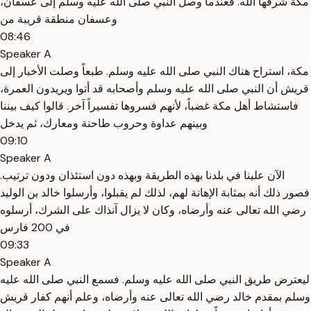
مكة شرفها الله. فعندما وصل النبي صلى الله عليه وسلم إلى عسفان،
وعسفان منطقة قريبة من
08:46
Speaker A
مكة، استراح هناك النبي صلى الله عليه وسلم. طبعاً وصلت الأخبار إلى
قريش أن النبي صلى الله عليه وسلم وأصحابه قد أتوا ويريدون العمرة،
فاستشاط أهل مكة غضباً، لأنهم فسروها تفسيراً آخر. قالوا كيف بيننا
وبينهم عداوة وحروب طاحنة ومعارك، ثم يدخل
09:10
Speaker A
الآن علينا في بلدنا بهذه الطريقة وبهذه دون استئذان ودون ترتيب.
فصور ذلك أنه بمثابة الإهانة لهم، لذلك لم يقبلوا، وأرسلوا خالد بن الوليد
رضي الله تعالى عنه وأرضاه، وكان لا يزال آنذاك على الشرك، أرسلوه
في 200 فارس
09:33
Speaker A
ليعترض طريق النبي صلى الله عليه وسلم. فسمع النبي صلى الله عليه
وسلم بمقدم خالد رضي الله تعالى عنه وأرضاه، وعلم أنهم كفار قريش