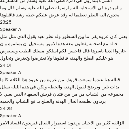
الشيء يبتدرون الى امره صلى الله عليه وسلم من المسارعه
والمبادره في الاستجابه لله ولرسوله صلى الله عليه وسلم قال وما
يحدون اليه النظر تعظيما له وقد عرض عليكم خطه رشد فاقبلوها
23:25
Speaker A
يعني كان عروه يقرا ما بين السطور وله نظر بعيد يقول الذي مثل مثل
حاله مع اصحابه يفعلون معه هذه الامور مستحيل ان يسلموه وان
حاربوا الدنيا باسرها قال فاحسن لكم اسلكوا مسلك الطيب وسيعرض
هو عليكم الصلح والهدنه فاقبلوها ولا تعترضوا وتعترض وتحاول
24:01
Speaker A
قتاله هنا عندما سمعت قريش من عروه من عروه هذا الكلام كانها
بدات تلين وترضخ لقبول الهدنه والخطه ولكن في هذه الليله تسلل
مجموعه من الشباب من من من فتيان قريش السفهاء الذين يعني لا
يريدون بطبيعه الحال الهدنه والصلح بدافع الشباب والحميه
24:28
Speaker A
الزائفه كثير من الاحيان يريدون استمرار القتال فيريدون افساد الامر