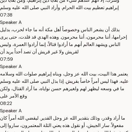
وشرك، إلا أنهم عندهم شيء من بقايا دين إبراهيم، ومن بقايا دين
إبراهيم تعظيم بيت الله الحرام. وأراد النبي صلى الله عليه وسلم
07:38
Speaker A
بذلك أن يشعر الناس وخصوصاً أهل مكة أنه ما جاء لحرب، بدليل
إحرامها، أننا محرمون، أننا محرمون. وهذه الهدي قد قلدت، حتى يرى
الناس ويشهد العالم أنهم ما أرادوا قتالاً، إنما أرادوا العمرة، وليس
لقريش ولا غير قريش أن تصد أحداً يريد أن
07:59
Speaker A
يعتمر هذا البيت، بيت الله عز وجل، وبناه إبراهيم صلوات الله وسلامه
عليه. فهذا ليس أمراً خاصاً بقريش. إذا بذل النبي صلى الله عليه وسلم
ما في وسعه ليظهر لهم ولغيرهم حسن نواياه، ما أراد القتال، ولكن
وقع الأمر على
08:22
Speaker A
ما أراد وقدر، وذلك بتقدير الله عز وجل القدير. ليقضي الله أمراً كان
مفعولاً. سار الجيش، أو نقول هذه يعني الثلة المعتمرون، ساروا إلى