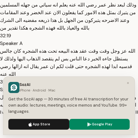
وذلك لبعد نظر عمر رضي الله عنه يعلم انه سياتي من جهله المسلمين
من يتبرك بمثل هذه الامور كما يفعلون الان عند الخضر وعند المقامات
وعند الاضرحه يتبركون من الجهل بل هذا ذريعه مفضيه الى الشرك
بالله والعياذ بالله فهذه الشجره هكذا تقدير من
32:19
Speaker A
الله عز وجل وقت وقت عقد هذه البيعه تحت هذه الشجره كان جالس
يستظل جاءه الخبر دعا الناس بس لم يتقصد الذهاب اليها ولذلك لا
قدسيه ابدا لهذه الشجره حتى قلت لكم ان عمر يقال انه ازالها رضي
الله عنه
32:37
×
SozAI
Speaker A
iPhone · Android · Mac
وارضاها هذا الموقف لا شك انه من المواقف المضيئه التي تبين فضائل
Get the SozAI app — 30 minutes of free AI transcription for your
اصحاب النبي صلى الله عليه وسلم والله عز وجل قد شهد لهم بسلامه
own audio: lectures, meetings, voice memos and YouTube. 99+
languages.
الصدور وبصحه الايمان لقوله جل في في علاه فعلم ما في قلوبهم وهذا
رد على هؤلاء الاخبا الزنادقه
We use cookies to enhance your experience.
Privacy Policy
App Store
Google Play
33:08
Accept
Settings
Speaker A