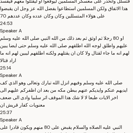
فتسلل وانحدر على معسكر المسلمين ليوقعوا او ليقتلوا معهم فيفسد
هذا الاتفاق ولكن المسلمين استطاعوا بفضل الله عز وجل ان يقبضوا
على هؤلاء المتسللين وكان وكان عدده وكان عددهم 70
24:53
Speaker A
او 80 رجلا ثم اوثق ثم بعد ذلك من الله النبي صلى الله عليه وسلم
عليهم واطلق لوجه الله اطلقهم صلى الله عليه وسلم حتى ايضا يبين
لهم انه ما جاء لقتال ولا كان ان يقتلهم ولكنه اطلقهم ليبين لهم انه ما
اراد قتالا
25:14
Speaker A
صلى الله عليه وسلم وفيهم انزل الله تبارك وتعالى وهو الذي كف
ايديهم عنكم وايديكم عنهم ببطن مكه من بعد ان اظفركم عليهم الى
اخر الايات طبعا لا لا شك هذا الموقف اثر سلبيا وادى الى ضعف
معنويات كفار قريش ان
25:37
Speaker A
النبي عليه الصلاه والسلام يقبض على 80 منهم ويكون قادرا على