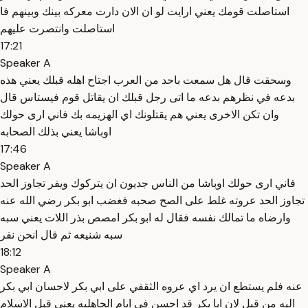
استاصلت قومك يعني ارايت لو ان الان دارت معركه بينك وبينهم فا
استاصلت وانتصرت عليهم
17:21
Speaker A
وسحقت قال هل سمعت باحد من العرب اجتاح اهله قبلك يعني هذه
بدعه في نظرهم بدعه ما اتى رجل قبلك ان يقاتل قوم فيستاس قال
وان تكن الاخرى يعني هم يقتلونك اي الهزيمه بك فاني ارى حولك
اوباشا يعني بذلك الصحابه
17:46
Speaker A
فاني ارى حولك اوباشا من الناس جديون ان يتركوك ويفر تجاوز الحد
تجاوز الحد عروته غلط على الصح صحبه فغضب ابو بكر رضي الله عنه
وارضاه ما تمالك نفسه فقال له ابو بكر امصص بذر اللات يعني سبه
سبه شنيعه ثم قال انحن نفر
18:12
Speaker A
عنه فلم يستطع ان يرد اي عروه الثقفي على ابي بكر لاحسان ابي بكر
اليه من قبل لان ابا بكر قد احسن في ايام الجاهليه يعني قبل الاسلام