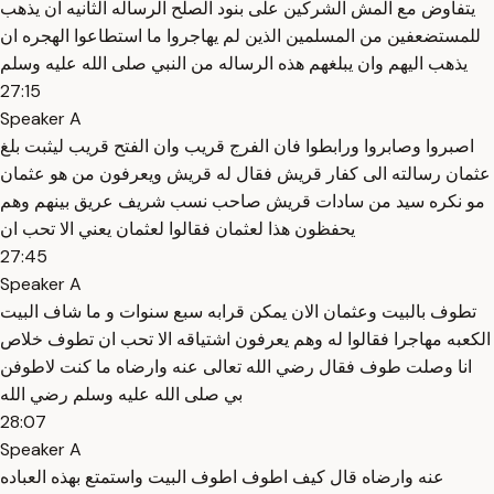
يتفاوض مع المش الشركين على بنود الصلح الرساله الثانيه ان يذهب
للمستضعفين من المسلمين الذين لم يهاجروا ما استطاعوا الهجره ان
يذهب اليهم وان يبلغهم هذه الرساله من النبي صلى الله عليه وسلم
27:15
Speaker A
اصبروا وصابروا ورابطوا فان الفرج قريب وان الفتح قريب ليثبت بلغ
عثمان رسالته الى كفار قريش فقال له قريش ويعرفون من هو عثمان
مو نكره سيد من سادات قريش صاحب نسب شريف عريق بينهم وهم
يحفظون هذا لعثمان فقالوا لعثمان يعني الا تحب ان
27:45
Speaker A
تطوف بالبيت وعثمان الان يمكن قرابه سبع سنوات و ما شاف البيت
الكعبه مهاجرا فقالوا له وهم يعرفون اشتياقه الا تحب ان تطوف خلاص
انا وصلت طوف فقال رضي الله تعالى عنه وارضاه ما كنت لاطوفن
بي صلى الله عليه وسلم رضي الله
28:07
Speaker A
عنه وارضاه قال كيف اطوف اطوف البيت واستمتع بهذه العباده