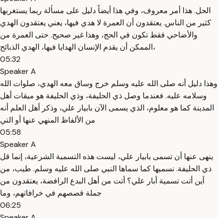
الحل. هذا أمر معروف، وفي هذا أيضاً دليل على مسألة ربما يستغربها
كثير من الناس. يعتقدون أن العمرة لا هدي فيها، يعني يعتقدون الهدي
والأضاحي فقط تكون في الحج، وهذا غير صحيح. حتى العمرة من
الممكن أن يقدم الإنسان الهدايا فيها، الهدي الذبائح،
05:32
Speaker A
وهذا دليل أنه صلى الله عليه وسلم خرج وساق معه الهدي، صلوات الله
وسلامه عليه. فعندما وصل ذي الحليفة، وذي الحليفة هو ميقات أهل
المدينة كما هو معلوم، الذي يسمى الآن بابيار علي، وذكر أهل العلم أنه
من الألفاظ المنهي عنها أو التي
05:58
Speaker A
ينهى عنها أن تسمى بابيار علي، ليست هذه التسمية الشرعية، إنما قل
ذي الحليفة. نسميها كما سماها النبي صلى الله عليه وسلم. طيب، من
أين أتت تسمية أبار علي؟ أتت من أهل البدع الرافضة، يعتقدون من
جملة قصصهم في خرافاتهم، وما
06:25
Speaker A