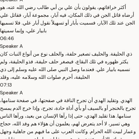
أكثر خرافاتهم، يقولون بأن علي بن أبي طالب رضي الله عنه، هو
أرضاه قاتل الجن في ذلك المكان، فيه آبار، مجموعة آبار، فقاتل علي
الجن عند تلك الآبار، فسميت بأبار أو تسهيلاً نقول أبار علي. فلا تسميها
بابيار علي، وإنما سميتها
06:46
Speaker A
ذي الحليفة. والحليف تصغير حلفة، والحلف نوع من أنواع النبات كان
يكثر ظهوره في تلك البقاع، فيصغر حلف حليفة، فذو الحليفة، ولم
نسميه بابيار علي. فعندما وصل النبي صلى الله عليه وسلم إلى ذي
الحليفة، أحرم صلوات الله وسلامه عليه، وقلد
07:13
Speaker A
الهدي. وتقليد الهدي أن تجرح الناقة في صفحتها، في صفحة سنامها،
تجرح بالخنجر أو بالسيف أو بأي أداة حادة، تجرح، وإذا خرج الدم يمسح
سنامها. هذا تقليد الهدي، حتى إذا رآها الإنسان من بعيد، ورآها الناس
وهي تسير، لا أحد يتعرض لهم، يعلمون أن هؤلاء هم وفد الله، حجاج
وعمار لبيت الله الحرام. وكانت العرب على ما فيهم من جاهلية وجهل