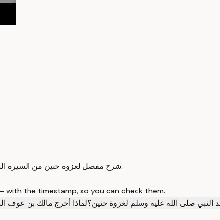
شرح مفصل لغزوة حنين من السيرة النبوية مع دروس وعبر من الشيخ نواف السالم في شهر رمضان المبارك.
 — with the timestamp, so you can check them.
 النبي صلى الله عليه وسلم لغزوة حنين؟
لماذا أخرج مالك بن عوف ال