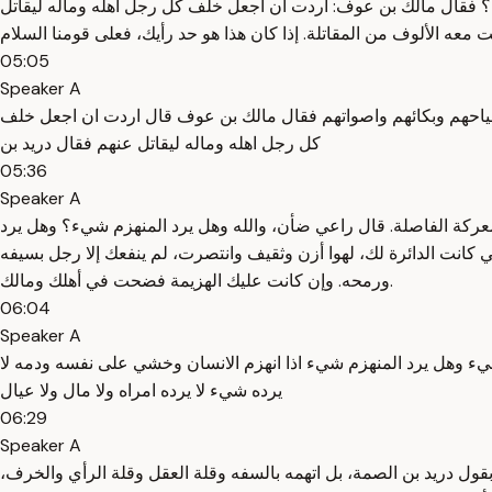
م؟ فقال مالك بن عوف: أردت أن أجعل خلف كل رجل أهله وماله ليقاتل
05:05
Speaker A
صياحهم وبكائهم واصواتهم فقال مالك بن عوف قال اردت ان اجعل خلف
كل رجل اهله وماله ليقاتل عنهم فقال دريد بن
05:36
Speaker A
 المعركة الفاصلة. قال راعي ضأن، والله وهل يرد المنهزم شيء؟ وهل يرد
ني كانت الدائرة لك، لهوا أزن وثقيف وانتصرت، لم ينفعك إلا رجل بسيفه
ورمحه. وإن كانت عليك الهزيمة فضحت في أهلك ومالك.
06:04
Speaker A
م شيء وهل يرد المنهزم شيء اذا انهزم الانسان وخشي على نفسه ودمه لا
يرده شيء لا يرده امراه ولا مال ولا عيال
06:29
Speaker A
بقول دريد بن الصمة، بل اتهمه بالسفه وقلة العقل وقلة الرأي والخرف،