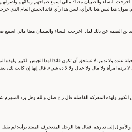
ا أخرجت النساء والصبيان معنا؟ مالي أسمع صياحهم وبكائهم وأصواته
يد بن الصمه عن ذلك لماذا اخرجت النساء والصبيان معنا مالي اسمع 
يلة عنده ولا تدبير. لا تستحق أن تكون قائدًا لهذا الجيش الكبير ولهذه
يرده امرأة ولا مال ولا عيال ولا لا ده شيء. قال إنها إن كانت لك، يع
لجيش الكبير ولهذه المعركه الفاصله قال راع ضان والله وهل يرد المنهز
لأموال إلى ديارهم. فقال هذا الرجل المتعجرف المعتد برأيه: لم يقبل 