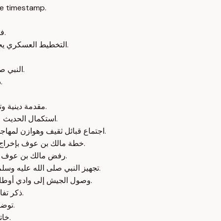
e timestamp.
فتح مكة كان نقطة تحول كبيرة في تاريخ الإسلام وألغى الهجرة الشرعية.
التخطيط العسكري يجب أن يكون مدروسًا وأخذ النصائح الحكيمة أمر ضروري لتجنب الهزائم.
النبي صلى الله عليه وسلم كان حريصًا على تجهيز جيشه بكل الوسائل الممكنة.
دروس الغزوة تشمل أهمية الوحدة والقيادة الحكيمة في مواجهة الأعداء.
مقدمة دينية وترحيب بالمشاهدين في شهر رمضان مع دعاء وختم الشهر برضوان الله.
استكمال الحديث عن فتح مكة وأثره في تحول مكة إلى دار إسلام وإلغاء الهجرة بعد الفتح.
اجتماع قبائل ثقيف وهوازن لمهاجمة النبي محمد صلى الله عليه وسلم بعد فتح مكة بقيادة مالك بن عوف.
خطة مالك بن عوف بإخراج النساء والذراري والأموال مع الجيش، ونقد دريد بن الصمة لهذه الخطة.
رفض مالك بن عوف نصيحة دريد بن الصمة واتهامه بالجنون، مما أدى إلى كارثة في المعركة.
تجهيز النبي صلى الله عليه وسلم للمعركة بخروج 12 ألف مقاتل واستعارة 100 درع من صفوان بن أمية.
وصول الجيش إلى وادي أوطاس قرب حنين ونصب قبائل ثقيف وهوازن الكمائن لاستقبال المسلمين.
ذكر تفاصيل المعركة وأحداثها، مع التركيز على الدروس والعبر من هذه الغزوة.
توضيح أهمية الطاعة والاجتهاد في طاعة الله وعدم التبرك بالأشياء الجاهلية.
خاتمة تتضمن مواقف الصحابة بعد المعركة وأثرها في تثبيت دعائم الإسلام.