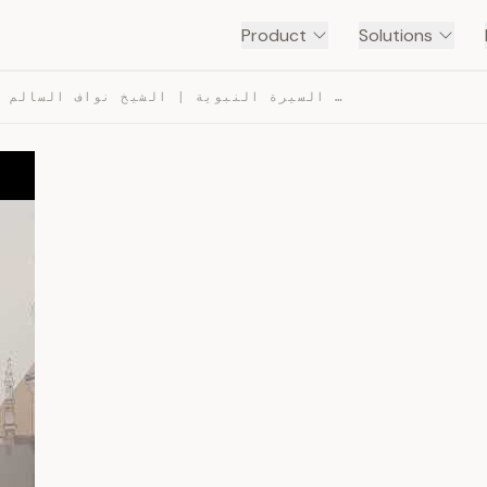
Product
Solutions
23 – غزوة حنين | السيرة النبوية | الشيخ نواف السالم — TRANSCRIPT