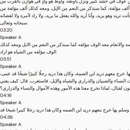
ك بن عوف في حشد كبير ونزل بأوطه. وأوط هو وادٍ في هوازن بالقرب من
 ألف مؤلفة، كما سنذكر من النعم من الإبل، ومعه كذلك ألف مؤلفة من
تريد وهو يريد، وأنا أريد والله يفعل ما يريد، ولا راد لأمره ولا لقضائه
سبحانه وتعالى.
03:20
Speaker A
 والانعام معه الوف مؤلفه كما سنذكر من النعم من الابل ومعه كذلك
الوف مؤلفه من الشياه هو اراد
03:51
Speaker A
ا. خرج معهم دريد ابن الصمة، وكان هذا دريد رجلًا كبيرًا شيخًا قد عمى،
لنساء والصبيان والذراري والشياه والإبل، فاستغرب. قال: كيف يعني
ن لقتال، لماذا نخرج معنا هذه الأمور وهذه الأموال والنساء والذراري؟
04:16
Speaker A
وسلم بها خرج معهم دريد ابن الصمه وكان هذا دريد رجلا كبيرا شيخا قد
04:36
Speaker A