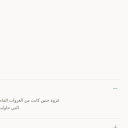
غزوة حنين كانت من الغزوات الفاص
التي حاولت مهاجمته، وكانت الغزوة درسًا في التوكل على الله وأهمية القيادة الحكيمة.