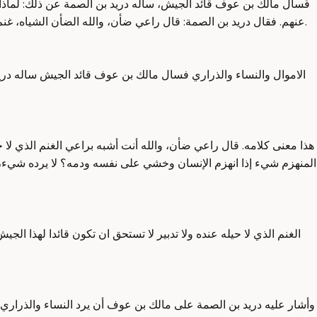
فَسأل مالك بن عوف قائد الجيش، سأله دريد بن الصمة عن ذلك: لماذ
عنهم. فقال دريد بن الصمة: قال راعي ضأن، والله الضأن الشياه، غنم. يقول: هذا ليس هذا بالرأي، ليس هذا رأي قائد الجيش العام الذي خرجت معه الألوف من المقاتلة. إذا كان هذا هو حد رأيك، فعلى قومنا السلام.
الاموال والنساء والذراري فسال مالك بن عوف قائد الجيش ساله در
هذا معنى كلامه. قال راعي ضأن، والله أنت أشبه براعي الغنم الذي لا ح
المنهزم شيء إذا انهزم الإنسان وخشي على نفسه ودمه؟ لا يرده شيء، لا 
الغنم الذي لا حيله عنده ولا تدبير لا تستحق ان تكون قائدا لهذا ا
وأشار عليه دريد بن الصمة على مالك بن عوف أن يرد النساء والذراري وا