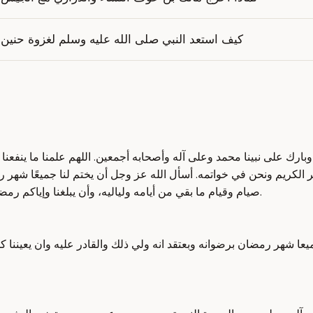
كيف استعد النبي صلى الله عليه وسلم لغزوة حنين
رك على نبينا محمد وعلى آله وأصحابه أجمعين. اللهم علمنا ما ينفعنا وار
ر الكريم ونحن في خواتمه. أسأل الله عز وجل أن يختم لنا جميعًا شهر ر
صيام وقيام ما بقي من أيامه ولياليه، وأن يبلغنا وإياكم رمضان أعوامًا عديدة وأزمنة مديدة ونحن على طاعته كما يحب ربنا ويرضى.
عا شهر رمضان برضوانه وبعتقد انه ولي ذلك والقادر عليه وان يعيننا كذ