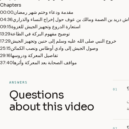
Chapters
مقدمة ودعاء وختم شهر رمضان
00:00
اش دريد بن الصمة ومالك بن عوف حول إخراج النساء والذراري
04:36
استعارة الدروع وتجهيز الجيش للغزوة
09:15
توضيح مفهوم البركة في الطاعة
13:29
خروج النبي صلى الله عليه وسلم إلى حنين وتجهيز الجيش
17:29
وصول الجيش إلى وادي أوطاس ونصب الكمائن
25:15
تفاصيل المعركة ودروسها
29:16
مواقف الصحابة بعد المعركة وأثرها
37:40
ANSWERS
؟
01
Questions
ن
about this video
؟
02