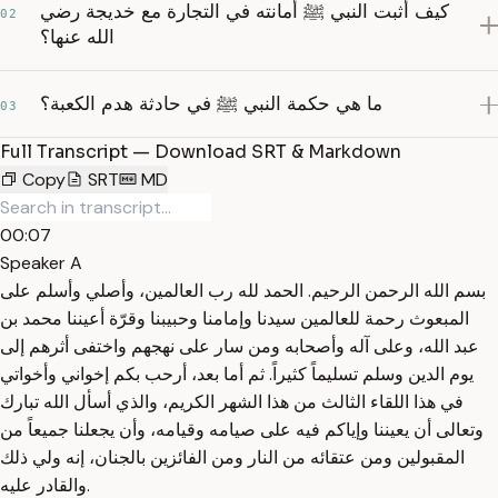
كيف أثبت النبي ﷺ أمانته في التجارة مع خديجة رضي
02
الله عنها؟
ما هي حكمة النبي ﷺ في حادثة هدم الكعبة؟
03
Full Transcript — Download SRT & Markdown
Copy
SRT
MD
00:07
Speaker A
بسم الله الرحمن الرحيم. الحمد لله رب العالمين، وأصلي وأسلم على
المبعوث رحمة للعالمين سيدنا وإمامنا وحبيبنا وقرّة أعيننا محمد بن
عبد الله، وعلى آله وأصحابه ومن سار على نهجهم واختفى أثرهم إلى
يوم الدين وسلم تسليماً كثيراً. ثم أما بعد، أرحب بكم إخواني وأخواتي
في هذا اللقاء الثالث من هذا الشهر الكريم، والذي أسأل الله تبارك
وتعالى أن يعيننا وإياكم فيه على صيامه وقيامه، وأن يجعلنا جميعاً من
المقبولين ومن عتقائه من النار ومن الفائزين بالجنان، إنه ولي ذلك
والقادر عليه.