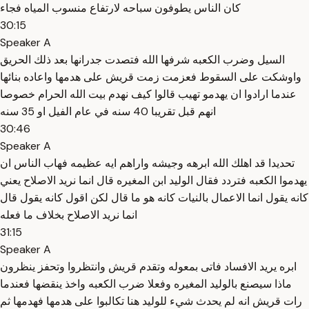
كان الناس يطوفون سباحه لارتفاع منسوب المياه فجاء
30:15
Speaker A
السيل وضرب الكعبه شرفها الله فتصدت جدرانها بعد ذلك الحريق
واوشكت على السقوط فعزمت زمت قريش على هدمها واعاده بنائها
عندما ارادوا ان يهدمو تهيب قالوا كيف نهدم بيت الله الحرام خصوصا
انهم قبل تقريبا 40 سنه في عام الفيل او 35 سنه
30:46
Speaker A
تحديدا قد اهلك الله ابرهه وجيشه واراهم ايه عظيمه فهاب الناس ان
يهدموا الكعبه فتردد فقال الوليد ابن المغيره قال انما نريد الاصلاح يعني
كانه يقول انما الاعمال بالنيات كانه هو ما قال لكن اقول كانه يقول قال
انما نريد الاصلاح بخلاف ما فعله
31:15
Speaker A
ابره يريد الافساد فاتى بمعوله وتقدم قريش وانتظروا وتحفز ينظرون
ماذا سيصنع بالوليد المغيره وفعلا ضرب الكعبه واخذ ينقضها فعندما
رات قريش انه لم يحدث شيء للوليد هنا تكالبوا على هدمها فهدمها ثم