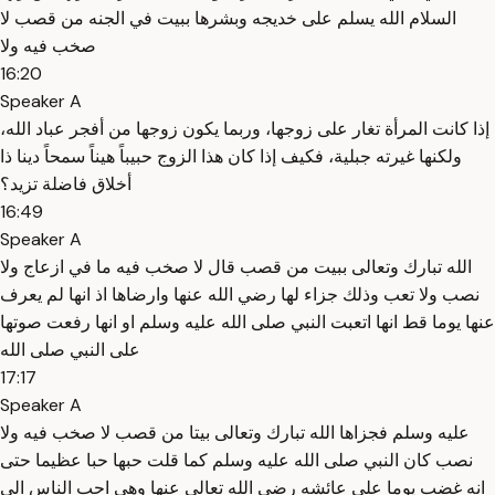
السلام الله يسلم على خديجه وبشرها ببيت في الجنه من قصب لا
صخب فيه ولا
16:20
Speaker A
إذا كانت المرأة تغار على زوجها، وربما يكون زوجها من أفجر عباد الله،
ولكنها غيرته جبلية، فكيف إذا كان هذا الزوج حبيباً هيناً سمحاً دينا ذا
أخلاق فاضلة تزيد؟
16:49
Speaker A
الله تبارك وتعالى ببيت من قصب قال لا صخب فيه ما في ازعاج ولا
نصب ولا تعب وذلك جزاء لها رضي الله عنها وارضاها اذ انها لم يعرف
عنها يوما قط انها اتعبت النبي صلى الله عليه وسلم او انها رفعت صوتها
على النبي صلى الله
17:17
Speaker A
عليه وسلم فجزاها الله تبارك وتعالى بيتا من قصب لا صخب فيه ولا
نصب كان النبي صلى الله عليه وسلم كما قلت حبها حبا عظيما حتى
انه غضب يوما على عائشه رضي الله تعالى عنها وهي احب الناس الى