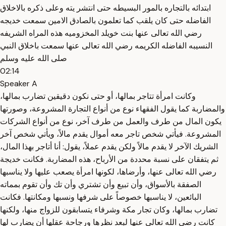
ابتدائه بالتجاره بالمور البسيطه حتى انتشر يته وعلى ذكره بالاخلاق
الفاضله حتى كان يلقب كما تعلمون بالصادق الامين سمعت خديجه
رضي الله تعالى عنها بنت خويلد المخزوميه هذه المراه الشريفه
النسيبه الفاضله الكريمه رضي الله تعالى عنها سمعت باخلاق النبي
صلى الله عليه وسلم
02:14
Speaker A
وكانت امرأة تتاجر بمالها، أو حتى نكون دقيقين تضارب بمالها،
والمضاربة كما يقول الفقهاء نوع من أنواع التجارة المشروعة، وصورتها
يكون المال من طرف والعمل من طرف آخر، نوع من أنواع الشركات
المشروعة. فيأتي شخص تاجر معه أموال يقدم مالاً، ويأتي شخص آخر
الشريك الآخر لا يقدم مالاً ولكن يقدم عملاً، يقول: أنا أتاجر بهذا المال،
ثم يتفقان على نسبة محددة من الأرباح، هذه المضاربة. فكانت خديجة
رضي الله تعالى عنها، وأرضاها، لكونها امرأة يصعب عليها ولا يناسبها
الصفقة بالأسواق، وأن تبيع وأن تشتري وأن تك وأن تقوم بمماته
البائعين، لا يناسبها خصوصاً على شرفها ونسبها ومكانتها. فكانت
تضارب بمالها، وكان تجار مكة وشرفاء يتسابقون للزواج منها، ولكنها
كانت رضي الله تعالى عنها لبعد نظرها ورجاحة عقلها أن يضارب لها