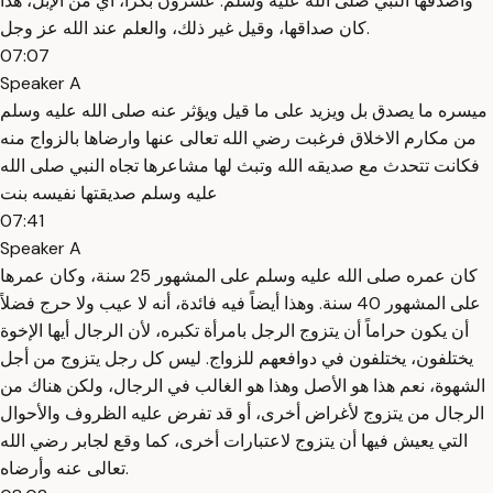
وأصدقها النبي صلى الله عليه وسلم. عشرون بكراً، أي من الإبل، هذا
كان صداقها، وقيل غير ذلك، والعلم عند الله عز وجل.
07:07
Speaker A
ميسره ما يصدق بل ويزيد على ما قيل ويؤثر عنه صلى الله عليه وسلم
من مكارم الاخلاق فرغبت رضي الله تعالى عنها وارضاها بالزواج منه
فكانت تتحدث مع صديقه الله وتبث لها مشاعرها تجاه النبي صلى الله
عليه وسلم صديقتها نفيسه بنت
07:41
Speaker A
كان عمره صلى الله عليه وسلم على المشهور 25 سنة، وكان عمرها
على المشهور 40 سنة. وهذا أيضاً فيه فائدة، أنه لا عيب ولا حرج فضلاً
أن يكون حراماً أن يتزوج الرجل بامرأة تكبره، لأن الرجال أيها الإخوة
يختلفون، يختلفون في دوافعهم للزواج. ليس كل رجل يتزوج من أجل
الشهوة، نعم هذا هو الأصل وهذا هو الغالب في الرجال، ولكن هناك من
الرجال من يتزوج لأغراض أخرى، أو قد تفرض عليه الظروف والأحوال
التي يعيش فيها أن يتزوج لاعتبارات أخرى، كما وقع لجابر رضي الله
تعالى عنه وأرضاه.