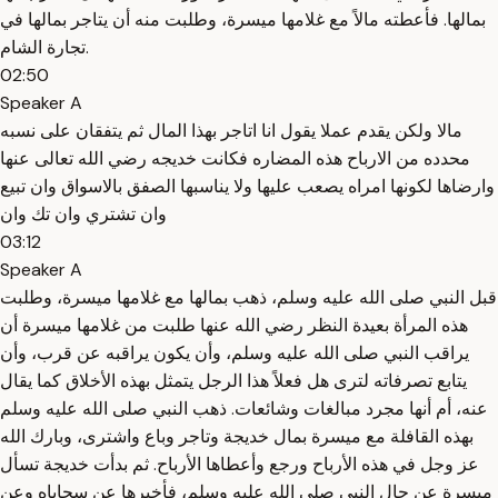
بمالها. فأعطته مالاً مع غلامها ميسرة، وطلبت منه أن يتاجر بمالها في
تجارة الشام.
02:50
Speaker A
مالا ولكن يقدم عملا يقول انا اتاجر بهذا المال ثم يتفقان على نسبه
محدده من الارباح هذه المضاره فكانت خديجه رضي الله تعالى عنها
وارضاها لكونها امراه يصعب عليها ولا يناسبها الصفق بالاسواق وان تبيع
وان تشتري وان تك وان
03:12
Speaker A
قبل النبي صلى الله عليه وسلم، ذهب بمالها مع غلامها ميسرة، وطلبت
هذه المرأة بعيدة النظر رضي الله عنها طلبت من غلامها ميسرة أن
يراقب النبي صلى الله عليه وسلم، وأن يكون يراقبه عن قرب، وأن
يتابع تصرفاته لترى هل فعلاً هذا الرجل يتمثل بهذه الأخلاق كما يقال
عنه، أم أنها مجرد مبالغات وشائعات. ذهب النبي صلى الله عليه وسلم
بهذه القافلة مع ميسرة بمال خديجة وتاجر وباع واشترى، وبارك الله
عز وجل في هذه الأرباح ورجع وأعطاها الأرباح. ثم بدأت خديجة تسأل
ميسرة عن حال النبي صلى الله عليه وسلم، فأخبرها عن سجاياه وعن