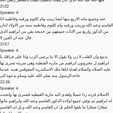
21:32
Speaker A
عنه وجميع بناته الاربع منها ايضا زينب وام كلثوم ورقيه وفاطمه اذا
القاسم وعبد الله وزينب ورقيه وام كلثوم وفاطمه سته من الاولاد اثنان
من الذكور واربع من الاناث جميعهم من خديجه بقي من ابراهيم الذي
قال عنه ان العين لا
21:57
Speaker A
تدمع وان القلب لا زن ولا نقول الا ما يرضي الرب وانا على فراقك يا
ابراهيم ل محزونون ابراهيم من ماريه القبطيه وهي سريته تسرى بها
عليه الصلاه والسلام اهداه اياها ملك الاسكندريه المقوقس هديه عندما
جاءه الرسول منه صلى الله عليه وسلم يدعوه الى
22:26
Speaker A
الاسلام فرده ردا جميلا واهدى اليه ماريه القبطيه فتسرى بها وانجبت
له ابراهيم ثم توفي جميع اولاده الذكور القاسم وعبد الله وابراهيم ماتوا
صغارا صغارا ما بلغوا الحلم بل ان القاسم وعبد الله و بل ان القاسم