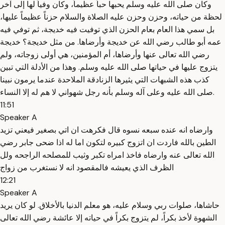
وكان صلى الله عليه وسلم يحبها حباً عظيماً، وكان وفياً لها إلى آخر
لحظة من حياته، وحزن وحزن عليه الصلاة والسلام حزناً عظيماً عليها،
بل سمي هذا العام بعام الحزن الذي توفيت فيه خديجة، ثم توفي فيه
عمه أبو طالب رضي الله عن خديجة وأرضاها. من مثل خديجة؟ خديجة
رضي الله تعالى عنها وأرضاها، أم المؤمنين، هي أولى زوجاته، ولم
يتزوج عليها في حياتها صلى الله عليه وسلم. وهذا من الأدلة التي تبين
كذب هذه الشبهات التي يثيرها الزنادقة الملاحدة عندما يرمون نبينا
صلى الله عليه وعلى آله وسلم بأنه رجل شهواني لا هم له إلا النساء.
11:51
Speaker A
وارضاه انه عنده سبعه نسوه قال فكرهت ان اتي بصغير فيعني تزيد
الطين بالله فاردت ان اتزوج كبيره لتكون اما له اذا ضحى جابر رضي
الله تعالى عنه وارضاه فاخذ امراه تكبر وثيب للمصلحه الراجحه ولل
الظرف الذي يعيشه فالمقصود انه لا نستغرب من زواج
12:21
Speaker A
حاشاها، صلوات ربي وسلام عليه، هو معلم الدنيا بالأخلاق. لو كان يريد
الشهوة لأخذ بكراً، لم يتزوج بكراً في حياته إلا عائشة رضي الله تعالى