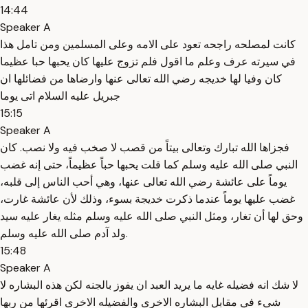
14:44
Speaker A
كانت لمصلحه راجحه تعود على الامه وعلى المسلمين ومن تامل هذا
في سيرته عرف وعلم ما اقول فلم تزوج عليها كان يحبها حبا عظيما
كان وفيا لها خديجه رضي الله تعالى عنها وارضاها من فضائلها ان
جبريل عليه السلام اتى يوما
15:15
Speaker A
فجزاها الله تبارك وتعالى بيتاً من قصب لا صخب فيه ولا نصب. كان
النبي صلى الله عليه وسلم كما قلت يحبها حباً عظيماً، حتى إنه غضب
يوماً على عائشة رضي الله تعالى عنها، وهي أحب الناس إلى قلبه،
غضب عليها يوماً عندما ذكرت خديجة بسوء، وذلك لأن عائشة غارت،
وحق لها أن تغار، ومثل النبي صلى الله عليه وسلم مثله يغار عليه سيد
ولد آدم صلى الله عليه وسلم.
15:48
Speaker A
لا شك انه فضيله غايه ما يريد العبد ان يفوز بالجنه لكن هذه البشاره لا
شيء في مقابل البشاره الاخرى والفضيله الاخرى اقرئها من ربها