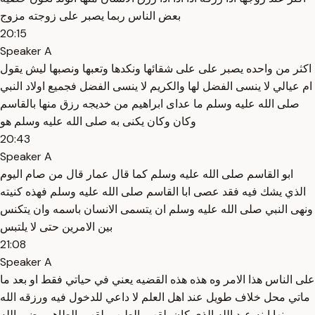
بعض الناس ربما يصبر على زوجته مزوج
20:15
Speaker A
اكثر من واحده يصبر على على شقائها ونكدها وتعبها ونصبها ليش يقول
ام عيالي لا ينسى الفضل لها والكريم لا ينسى الفضل فجميع اولاد النبي
صلى الله عليه وسلم ما عداى ابراهيم من خديجه رزق منها بالقاسم
وكان وكان يكنى به صلى الله عليه وسلم هو
20:43
Speaker A
ابو القاسم صلى الله عليه وسلم كما قال عمار قال من صام اليوم
الذي يشك فيه فقد عصى ابا القاسم صلى الله عليه وسلم فهذه كنيته
ونهى النبي صلى الله عليه وسلم ان يتسمى الانسان باسمه وان يتكنس
بين الامرين حتى لا يلتبس
21:08
Speaker A
على الناس هذا الامر وه هذه هذه القضيه يعني في حياتي فقط او بعد ما
ماتي محل خلاف طويل عند اهل العلم لا داعي للدخول فيه ورزقه الله
منها ابنه عبد الله الذي كان يلقب بالطيب يلقب بالطاهر رضي الله