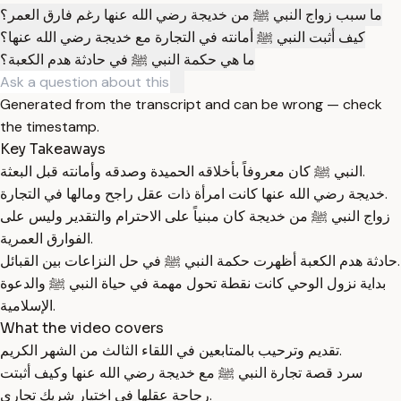
ما سبب زواج النبي ﷺ من خديجة رضي الله عنها رغم فارق العمر؟
كيف أثبت النبي ﷺ أمانته في التجارة مع خديجة رضي الله عنها؟
ما هي حكمة النبي ﷺ في حادثة هدم الكعبة؟
Generated from the transcript and can be wrong — check
the timestamp.
Key Takeaways
النبي ﷺ كان معروفاً بأخلاقه الحميدة وصدقه وأمانته قبل البعثة.
خديجة رضي الله عنها كانت امرأة ذات عقل راجح ومالها في التجارة.
زواج النبي ﷺ من خديجة كان مبنياً على الاحترام والتقدير وليس على
الفوارق العمرية.
حادثة هدم الكعبة أظهرت حكمة النبي ﷺ في حل النزاعات بين القبائل.
بداية نزول الوحي كانت نقطة تحول مهمة في حياة النبي ﷺ والدعوة
الإسلامية.
What the video covers
تقديم وترحيب بالمتابعين في اللقاء الثالث من الشهر الكريم.
سرد قصة تجارة النبي ﷺ مع خديجة رضي الله عنها وكيف أثبتت
رجاحة عقلها في اختيار شريك تجاري.