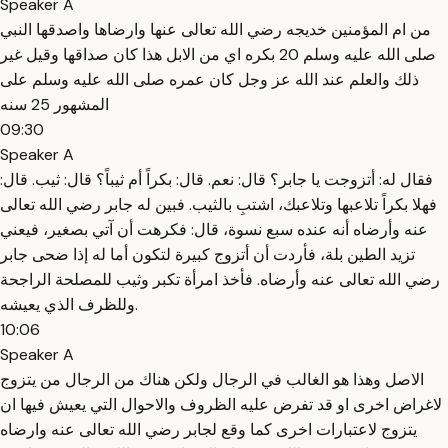
Speaker A
من ام المؤمنين خديجه رضي الله تعالى عنها وارضاها واصدقها النبي
صلى الله عليه وسلم 20 بكره اي من الابل هذا كان صداقها وقيل غير
ذلك والعلم عند الله عز وجل كان عمره صلى الله عليه وسلم على
المشهور 25 سنه
09:30
Speaker A
فقال له: أتزوجت يا جابر؟ قال: نعم. قال: بكراً أم ثيباً؟ قال: ثيب. قال:
فهلا بكراً تلاعبها وتلاعبك، اشتبِ بالثيب. فبين له جابر رضي الله تعالى
عنه وأرضاه أنه عنده سبع نسوة، قال: فكرهت أن آتي بصغير، فيعني
تزيد الطين بلة، فأردت أن أتزوج كبيرة لتكون أما له إذا ضحى جابر
رضي الله تعالى عنه وأرضاه. فأخذ امرأة تكبر وثيب للمصلحة الراجحة
وللظرف الذي يعيشه.
10:06
Speaker A
الاصل وهذا هو الغالب في الرجال ولكن هناك من الرجال من يتزوج
لاغراض اخرى او قد تفرض عليه الظروف والاحوال التي يعيش فيها ان
يتزوج لاعتبارات اخرى كما وقع لجابر رضي الله تعالى عنه وارضاه