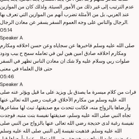
عدم الترتيب إلى غير ذلك من الأمور السيئة. ولذلك كان من الموازين
عند العربي، بل من الأمثلة تضرب أنهم من الموازين التي تعرف بها
الرجال والناس على وجه العموم السفر يسفر عن معادن الرجال.
05:14
Speaker A
صلى الله عليه وسلم فاخبرها عن سجاياه وعن حسن اخلاقه ومكارم
ومكارم اخلاقه صادق امين هين لين في تعامله سمح ح بيب ودود
صلوات ربي وسلام عليه ولا شك ان معادن الناس تظهر في السفر
حتى قال العلماء في معنى
05:46
Speaker A
فرات من كلام ميسرة ما يصدق بل ويزيد على ما قيل ويؤثر عنه صلى
الله عليه وسلم من مكارم الأخلاق. فرغبت رضي الله تعالى عنها
وأرضاها بالزواج منه، فكانت تتحدث مع صديقتها، تبث لها مشاعرها
تجاه النبي صلى الله عليه وسلم، صديقتها نفيسة بنت منبه. فوجدت
نفيسة رغبة لدى خديجة رضي الله تعالى عنها بالزواج من النبي صلى
الله عليه وسلم. فذهبت نفيسة إلى النبي صلى الله عليه وسلم
وعرضت عليه الزواج من خديجة رضي الله تعالى عنها وأرضاها قبل