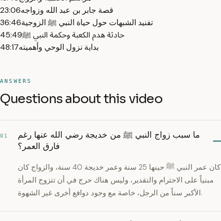
قصة جابر بن عبد الله وزواجه
23:06
تفنيد الشبهات حول حياة النبي ﷺ الزوجية
36:46
حادثة هدم الكعبة وحكمة النبي ﷺ
45:49
بداية نزول الوحي وأهميته
48:17
ANSWERS
Questions about this video
ما سبب زواج النبي ﷺ من خديجة رضي الله عنها رغم
01
فارق العمر؟
كان عمر النبي ﷺ حينها 25 سنة وعمر خديجة 40 سنة، والزواج كان
مبنياً على الاحترام والتقدير، وليس هناك حرج في أن تتزوج المرأة
الأكبر سناً من الرجل، خاصة مع وجود دوافع أخرى غير الشهوة.