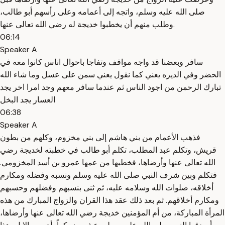
صلى الله عليه وسلم، واتجه إلى أعمامه وعلى رأسهم أبو طالب،
وطلب منهم أن يخطبوا خديجة له رضي الله تعالى عنها.
06:14
Speaker A
سافر وبعضنا قد واجه مواقف وتفاجا باحوال اناس كانوا معه في
الحضر وفي الديره يعني كما نقول يعني سمن على عسل وما شاء الله
تبارك الرحمن من اجود الناس ثم عندما سافر معهم وجد امرا اخر يجد
العسار يجد البخل
06:38
Speaker A
فذهب الأعمام من بني هاشم إلى بني مخزوم، وكلهم من بطون
قريش، وتكلم عبد المطلب، تكلم أبو طالب في خطبته لخديجة رضي
الله تعالى عنها وأرضاها، فخطبها من عمها عمرو بن أسد المخزومي.
فتكلم وبين شرف النبي صلى الله عليه وسلم ونسبه وفضله ومكارم
أخلاقه، صلوات الله وسلامه عليه، ثم ثنى بنسبهم وفضلهم وحسبهم
ومكارم أخلاقهم. ثم بعد ذلك عقد هذا القران والزواج المبارك من هذه
المرأة المباركة، من أم المؤمنين خديجة رضي الله تعالى عنها وأرضاها،