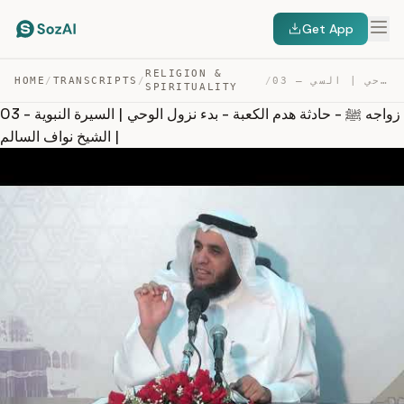
Get App
RELIGION &
03 – زواجه ﷺ – حادثة هدم الكعبة – بدء نزول الوحي | السي… — TRANSCRIPT
/
/
TRANSCRIPTS
/
HOME
SPIRITUALITY
03 - زواجه ﷺ - حادثة هدم الكعبة - بدء نزول الوحي | السيرة النبوية
| الشيخ نواف السالم