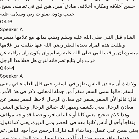
حسن أخلاقه ومكارم أخلاقه، صادق أمين، هين لين في تعامله، سمح،
حبيب ودود، صلوات ربي وسلامه عليه.
04:16
Speaker A
الشام قبل النبي صلى الله عليه وسلم وذهب بمالها مع غلامها ميسره
وطلبت هذه المراه بعيده النظر رضي الله عنها طلبت من غلامها
ميسره ان يراقب النبي صلى الله عليه وسلم وان يكون وان يراقبه عن
قرب وان يتابع تصرفاته لترى هل فعلا هذا الرجل
04:44
Speaker A
ولا شك أن معادن الناس تظهر في السفر، حتى قال العلماء في معنى
السفر: قالوا سمي السفر سفراً من جملة المعاني، ذكر في هذا الأمر،
قال: قالوا لأن السفر يسفر عن معادن الرجال. لاحظ السفر يسفر عن
معادن الرجال يعني يكشف ويظهر لك حقائق الرجال وحقائق البشر،
وهذا كلام صحيح. يعني كلنا أو غالبنا سافر، وبعضنا قد واجه مواقف
وتفاجأ بأحوال أناس كانوا معه في الحضر وفي الديرة، يعني كما نقول:
يعني سمن على عسل، وما شاء الله تبارك الرحمن من أجود الناس، ثم
عندما سافر معهم وجد أمراً آخر، يجد العسار، يجد البخل، يجد يعني