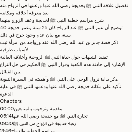
تفصيل علاقة النبي ﷺ بخديجة رضي الله عنها ورغبتها في الزواج منه
بعد معرفة أخلاقه ومكانته.
شرح مراسم خطبة النبي ﷺ لخديجة وعقد الزواج بينهما.
توضيح أن عمر النبي ﷺ عند الزواج كان 25 سنة وعمر خديجة 40
سنة، مع بيان عدم وجود حرج في ذلك.
ذكر قصة جابر بن عبد الله رضي الله عنه وزواجه من امرأة ثيب
لأسباب ظرفية.
تفنيد الشبهات حول حياة النبي ﷺ الزوجية وأخلاقه العالية.
الإشارة إلى حادثة هدم الكعبة وقرار النبي ﷺ الحكيم في حل النزاع
بين القبائل.
ذكر بداية نزول الوحي على النبي ﷺ وأهميته في السيرة النبوية.
تأكيد على مكانة خديجة رضي الله عنها ودعمها للنبي ﷺ في بداية
الدعوة.
Chapters
مقدمة وترحيب بالمتابعين
00:00
تجارة النبي ﷺ مع خديجة رضي الله عنها
05:14
رغبة خديجة في الزواج من النبي ﷺ
09:30
مراسم الخطبة والزواج
13:46