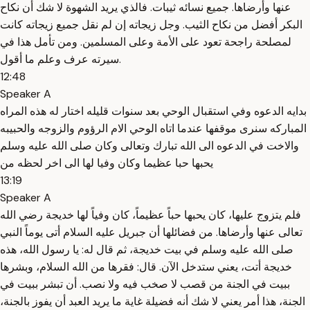
عنها وأرضاها. جميع نسائه ثيبات. فالذي يريد الشهوة لا شك أن نكاح
البكر أفضل من نكاح الثيب. وجل زيجاته إن لم نقل جميع زيجاته كانت
لمصلحة راجحة تعود على الأمة وعلى المسلمين. ومن تأمل هذا في
سيرته عرف وعلم ما أقول.
12:48
Speaker A
بدايه الدعوه وفي استقبال الوحي بعد سنوات قليله اختار له هذه المراه
المباركه سنرى موقفها عندما اتاه الوحي الام الرؤوم والزوجه والحبيبه
والاخت في الدعوه الى الله تبارك وتعالى وكان صلى الله عليه وسلم
يحبها حبا عظيما وكان وفيا لها الى اخر لحظه من
13:19
Speaker A
فلم يتزوج عليها، كان يحبها حباً عظيماً، كان وفياً لها خديجة رضي الله
تعالى عنها وأرضاها. من فضائلها أن جبريل عليه السلام أتى يوماً النبي
صلى الله عليه وسلم في بيت خديجة، ثم قال له: يا رسول الله، هذه
خديجة أتت، يعني ستدخل الآن. قال: فقرها من الله السلام، وبشرها
ببيت في الجنة من قصب لا صخب فيه ولا نصب. أن تبشر ببيت في
الجنة، هذا أمر يعني لا شك أنه فضيلة غاية ما يريد العبد أن يفوز بالجنة،