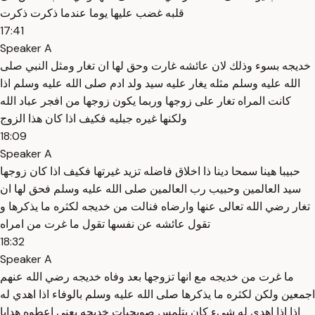
قلبه غضب عليها يوما عندما ذكرت ذكرت
17:41
Speaker A
خديجه بسوء وذلك لان عائشه غارت وحق لها ان تغار ومثل النبي صلى
الله عليه وسلم مثله يغار عليه سيد ولد ادم صلى الله عليه وسلم اذا
كانت المراه تغار على زوجها وربما يكون زوجها من افجر عباد الله
ولكنها غيره جبليه فكيف اذا كان هذا الزوج
18:09
Speaker A
حبيبا هينا سمحا دينا ذا اخلاق فاضله تزيد غيرتها فكيف اذا كان زوجها
سيد العالمين وحبيب رب العالمين صلى الله عليه وسلم فحق لها ان
تغار رضي الله تعالى عنها وارضاه فنالت من خديجه لكثره ما يذكرها و
تقول عائشه عن نفسها تقول ما غرت من امراه
18:32
Speaker A
ما غرت من خديجه مع انها تزوجها بعد وفاه خديجه رضي الله عنهم
اجمعين ولكن لكثره ما يذكرها صلى الله عليه وسلم بالوفاء اذا اهدي له
اذا اذا اهدي له شيء كان يتلمس صويحبات خديجه يعني اعطوه هدايا