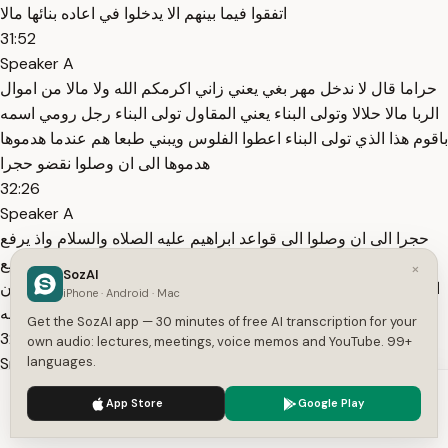
اتفقوا فيما بينهم الا يدخلوا في اعاده بنائها مالا
31:52
Speaker A
حراما قال لا ندخل مهر بغي يعني زاني اكرمكم الله ولا مالا من اموال
الربا مالا حلالا وتولى البناء يعني المقاول تولى البناء رجل رومي اسمه
باقوم هذا الذي تولى البناء اعطوا الفلوس ويبني طبعا هم عندما هدموها
هدموها الى ان وصلوا نقضو حجرا
32:26
Speaker A
حجرا الى ان وصلوا الى قواعد ابراهيم عليه الصلاه والسلام واذ يرفع
ابراهيم القواعد من البيت واسماعيل ربنا تقبل منا انك انت السميع
×
SozAI
العليم الله اكبر والله ايه اخواني عظيمه هذان النبيان الكريمان يقومان
iPhone · Android · Mac
ببناء افضل بنيه على وجه الارض بيت الله
Get the SozAI app — 30 minutes of free AI transcription for your
32:53
own audio: lectures, meetings, voice memos and YouTube. 99+
Speaker A
languages.
الحرام وهما يضعان هذا البناء يدعوان الله عز وجل ربنا تقبل منا فماذا
We use cookies to enhance your experience.
Privacy Policy
App Store
Google Play
نقول نحن في اعمالنا الله المستعان فظهرت قواعد ابراهيم فارادوا ان
Accept
Settings
يعيدوا بنائها بنوها على قواعد ابراهيم المشكله الفلوس خلصت بعد ما