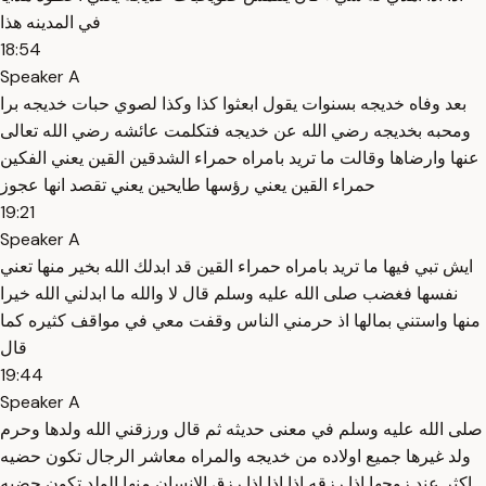
في المدينه هذا
18:54
Speaker A
بعد وفاه خديجه بسنوات يقول ابعثوا كذا وكذا لصوي حبات خديجه برا
ومحبه بخديجه رضي الله عن خديجه فتكلمت عائشه رضي الله تعالى
عنها وارضاها وقالت ما تريد بامراه حمراء الشدقين القين يعني الفكين
حمراء القين يعني رؤسها طايحين يعني تقصد انها عجوز
19:21
Speaker A
ايش تبي فيها ما تريد بامراه حمراء القين قد ابدلك الله بخير منها تعني
نفسها فغضب صلى الله عليه وسلم قال لا والله ما ابدلني الله خيرا
منها واستني بمالها اذ حرمني الناس وقفت معي في مواقف كثيره كما
قال
19:44
Speaker A
صلى الله عليه وسلم في معنى حديثه ثم قال ورزقني الله ولدها وحرم
ولد غيرها جميع اولاده من خديجه والمراه معاشر الرجال تكون حضيه
اكثر عند زوجها اذا رزقه اذا اذا اذا رزق الانسان منها الولد تكون حضيه