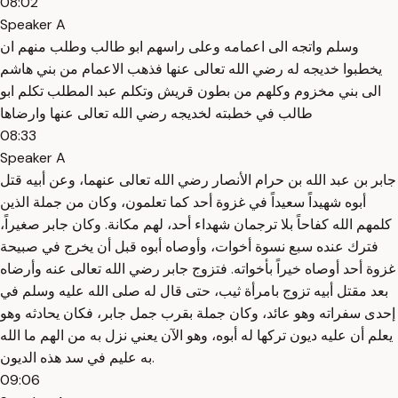
08:02
Speaker A
وسلم واتجه الى اعمامه وعلى راسهم ابو طالب وطلب منهم ان
يخطبوا خديجه له رضي الله تعالى عنها فذهب الاعمام من بني هاشم
الى بني مخزوم وكلهم من بطون قريش وتكلم عبد المطلب تكلم ابو
طالب في خطبته لخديجه رضي الله تعالى عنها وارضاها
08:33
Speaker A
جابر بن عبد الله بن حرام الأنصار رضي الله تعالى عنهما، وعن أبيه قتل
أبوه شهيداً سعيداً في غزوة أحد كما تعلمون، وكان من جملة الذين
كلمهم الله كفاحاً بلا ترجمان شهداء أحد، لهم مكانة. وكان جابر صغيراً،
فترك عنده سبع نسوة أخوات، وأوصاه أبوه قبل أن يخرج في صبيحة
غزوة أحد أوصاه خيراً بأخواته. فتزوج جابر رضي الله تعالى عنه وأرضاه
بعد مقتل أبيه تزوج بامرأة ثيب، حتى قال له صلى الله عليه وسلم في
إحدى سفراته وهو عائد، وكان جملة بقرب جمل جابر، فكان يحادثه وهو
يعلم أن عليه ديون تركها له أبوه، وهو الآن يعني نزل به من الهم ما الله
به عليم في سد هذه الديون.
09:06