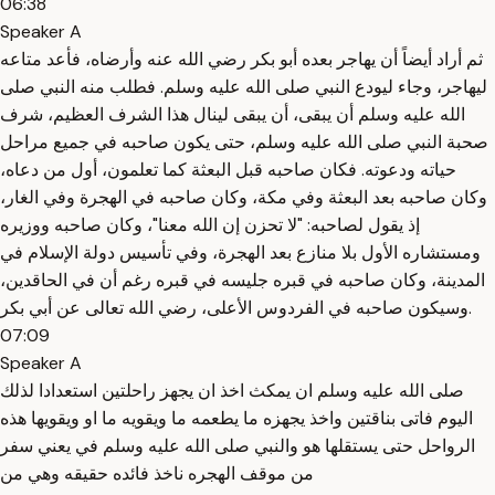
06:38
Speaker A
ثم أراد أيضاً أن يهاجر بعده أبو بكر رضي الله عنه وأرضاه، فأعد متاعه
ليهاجر، وجاء ليودع النبي صلى الله عليه وسلم. فطلب منه النبي صلى
الله عليه وسلم أن يبقى، أن يبقى لينال هذا الشرف العظيم، شرف
صحبة النبي صلى الله عليه وسلم، حتى يكون صاحبه في جميع مراحل
حياته ودعوته. فكان صاحبه قبل البعثة كما تعلمون، أول من دعاه،
وكان صاحبه بعد البعثة وفي مكة، وكان صاحبه في الهجرة وفي الغار،
إذ يقول لصاحبه: "لا تحزن إن الله معنا"، وكان صاحبه ووزيره
ومستشاره الأول بلا منازع بعد الهجرة، وفي تأسيس دولة الإسلام في
المدينة، وكان صاحبه في قبره جليسه في قبره رغم أن في الحاقدين،
وسيكون صاحبه في الفردوس الأعلى، رضي الله تعالى عن أبي بكر.
07:09
Speaker A
صلى الله عليه وسلم ان يمكث اخذ ان يجهز راحلتين استعدادا لذلك
اليوم فاتى بناقتين واخذ يجهزه ما يطعمه ما ويقويه ما او ويقويها هذه
الرواحل حتى يستقلها هو والنبي صلى الله عليه وسلم في يعني سفر
من موقف الهجره ناخذ فائده حقيقه وهي من