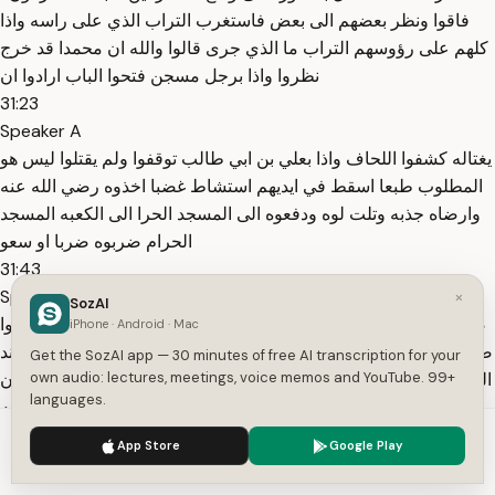
فاقوا ونظر بعضهم الى بعض فاستغرب التراب الذي على راسه واذا
كلهم على رؤوسهم التراب ما الذي جرى قالوا والله ان محمدا قد خرج
نظروا واذا برجل مسجن فتحوا الباب ارادوا ان
31:23
Speaker A
يغتاله كشفوا اللحاف واذا بعلي بن ابي طالب توقفوا ولم يقتلوا ليس هو
المطلوب طبعا اسقط في ايديهم استشاط غضبا اخذوه رضي الله عنه
وارضاه جذبه وتلت لوه ودفعوه الى المسجد الحرا الى الكعبه المسجد
الحرام ضربوه ضربا او سعو
31:43
Speaker A
×
SozAI
ضربا على ان يعترف اين النبي صلى الله اين محمد قال لا ادري حاولوا
iPhone · Android · Mac
ضغط تعذيب ما تكلم بكلمه رضي الله عنه وارضاه ربطوه اوثق اوه عند
Get the SozAI app — 30 minutes of free AI transcription for your
own audio: lectures, meetings, voice memos and YouTube. 99+
الكعبه ثم بعد ذلك اطلقوه اتجهوا مسرعين الى بيت ابي بكر المشركون
languages.
طرقوا الباب خرجت اسماء رضي الله
32:06
We use cookies to enhance your experience.
Privacy Policy
App Store
Google Play
Speaker A
Accept
Settings
عنها وارضاه اسماء بنت ابي بكر قال فرعون هذه الامه اين ابوك قالت