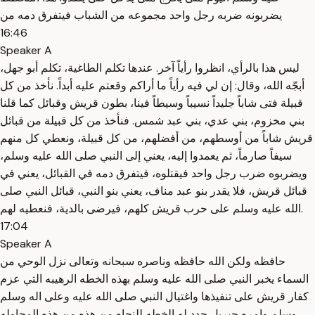
يضربونه ضربه رجل واحد مجموعه من الشباب فيتفرق دمه من
16:46
Speaker A
ليس هذا بالرأي، انظروا رأياً آخر. عندها تكلم الطاغية، تكلم أبو جهل،
أبجّه الله، وقال: إن لي فيه رأياً ما أراكم وقعتم عليه أبداً. نأخذ من كل
قبيلة فتى شاباً جليداً نسيباً وسيطاً فينا، بطون قريش وقبائل كما قلنا
بني مخزوم، بني عدي، بني عبد شمس. فنأخذ من كل قبيلة من قبائل
قريش شاباً من أوسطهم، من أفضلهم، من كل قبيلة، ونعطي كل منهم
سيفاً صارماً، ثم يعمدوا إليه، يعني إلى النبي صلى الله عليه وسلم،
ويضربوه ضرب رجل واحد فيقتلوه، فيتفرق دمه في القبائل، يعني في
قبائل قريش، فلا يقدر بنو عبد مناف، يعني بنو النبي، قبائل النبي صلى
الله عليه وسلم على حرب قريش كلهم، فيرضى بالدية، فنعطيه لهم.
17:04
Speaker A
حافظه ولكن الله حافظه وناصره سبحانه وتعالى نزل الوحي من
السماء يخبر النبي صلى الله عليه وسلم بهذه الخطه الرهيبه التي عزم
كفار قريش على تنفيذها واغتيال النبي صلى الله عليه وعلى اله وسلم
وسلم وامره جبريل حدد له الخطه للنجاه من هذه من هذه المحاوله