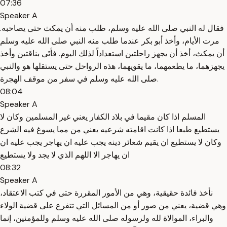
07:36
Speaker A
فقال له النبي صلى الله عليه وسلم، طلب منه أن يمكث حتى يصاحبه.
مرت الأيام، وأخذ أبو بكر عندما طلب منه النبي صلى الله عليه وسلم
أن يمكث، أخذ أن يجهز راحلتين استعداداً لذلك اليوم. فأتَى بناقتين وأخذ
يجهزهما، ما يطعمهما، ما يقويهما، هذه الرواحل حتى يستقلها هو والنبي
صلى الله عليه وسلم في سفر من موقف الهجرة.
08:04
Speaker A
المسلم اذا كان مقيما في بلاد الكفار يعني غير المسلمين وكان لا
يستطيع طبعا اذا كانت اقامته شرعيه يعني من مما يسوغ فيه الشرع
وكان لا يستطيع ان يقيم شعائر دينه يجب عليه ان يهاجر يجب عليه ان
ان يهاجر الا اللهم الذي لا يجد ولا يستطيع
08:32
Speaker A
نأخذ فائدة حقيقية، وهي من الأمور المقررة حتى في كتب الاعتقاد،
وهي قضية، يعني من صور أو من المسائل التي تتفرع على قضية الولاء
والبراء، الموالاة لله ولرسوله صلى الله عليه وسلم وللمؤمنين، إنما