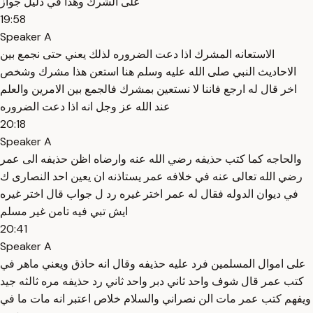
على الشرك وهذا في دليل جواز
19:58
Speaker A
الاستعانه المشرك اذا دعت الضروره لذلك يعني حتى نجمع بين
الاحاديث النبي صلى الله عليه وسلم هنا استعن هذا مشرك وشخص
اخر قال له ارجع فاننا لا نستعين بمشرك فالجمع بين الامرين والعلم
عند الله عز وجل انه اذا دعت الضروره
20:18
Speaker A
والحاجه كما كتب حذيفه رضي الله عنه وارضاه اظن حذيفه الى عمر
رضي الله تعالى عنه في خلافه عمر يستاذنه ان يعين احد النصارى ك
في ديوان الدوله فقال له عمر اختر غيره رد ل جواب قال اختر غيره
ايش تبي فيه تامن غير مسلم
20:41
Speaker A
على اموال المسلمين فرد عليه حذيفه وقال انه حاذق ويعني ماهر في
كتب عمر قال شوف واحد ثاني دبر واحد ثاني رد حذيفه مره ثالثه جيد
ويفهم كتب عمر مات الن نصراني والسلام خلاص اعتبر انه مات ما في