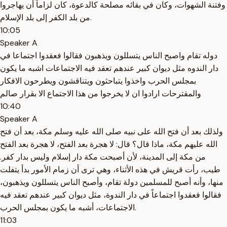
وفتنة الشهوات، وكان في بقائه مصلحة كالدعوة، كان لزاماً أن يهاجروا
من بلد الكفر إلى بلد الإسلام.
10:05
Speaker A
دوله تقام واصبح الناس يتسللون ويذهبون فقالوا فعقدوا اجتماعا في
دار الندوه مثل ديوان كبير عندهم تعقد فيه الاجتماعات اشبه ما يكون
بمجلس الحرب واخذوا يتباحثون ويتناقشون ويطرحون الافكار
والمقترحات ارادوا ان لا يخرجوا من هذا الاجتماع الا بقرار صالم
10:40
Speaker A
ولذلك بعد أن فتح الله على نبيه صلى الله عليه وسلم مكة، بعد أن فتح
الله عليهم مكة، ماذا قال؟ قال: لا هجرة بعد الفتح، لا هجرة بعد الفتح
من مكة إلى المدينة، لأن أصبحت مكة دار إسلام وليس بدار كفر.
طيب، رأت قريش في هذه الأثناء، وهي ترى أن زمام الأمور بدأ يتفلت
منها، وأنه أصبح للمسلمين دولة تقام، وأصبح الناس يتسللون ويذهبون،
فقالوا فعقدوا اجتماعاً في دار الندوة، مثل ديوان كبير عندهم تعقد فيه
الاجتماعات، أشبه ما يكون بمجلس الحرب.
11:03