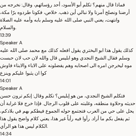
فماذا قال منهم؟ تكلم أبو الأسود، أحد رؤسائهم، وقال: نخرجه من
أرضنا ونصلح أمرنا ولا نبالي أين ذهب. خلاص، فكونا طردوه برّا مكة،
وانتهت، يعني النبي صلى الله عليه وسلم بابه وأمه عليه الصلاة
والسلام.
13:39
Speaker A
كذلك يقول هذا ابو البختري يقول افعله كذلك مع محمد صلى الله عليه
وسلم فقال الشيخ النجدي وهو ابليس قال والله لان حب لان حبست
موه ليخرجن امره الى اصحابه وهم يفضلونه على الاباء والابناء فاوش
كوا ان يثبوا عليكم وينزع
14:01
Speaker A
فتكلم الشيخ النجدي، من هو إبليس؟ تكلم وقال: إنكم ترون حسن
حديثه وحلاوة منطقه، وغلبته على قلوب الرجال. فإذا خرج فلا غرابة أن
يحل على حي من العرب فتجتمع حوله الجموع فيطكم بهم في بلادكم،
ثم يفعل بكم ما أراد. رأوا فيه رأياً غير هذا، يعني كلام واضح يقول هذا
الكلام ليس هذا هو الرأي.
14:34