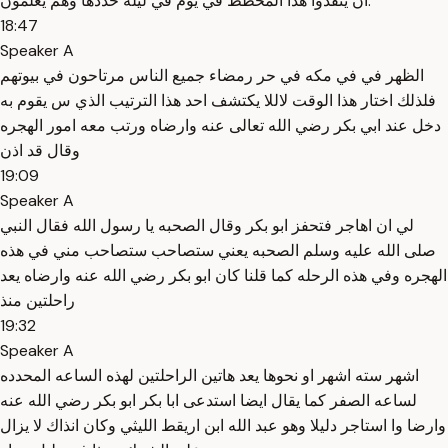
أن ينفذوا هذا المخطط في يوم في ليلة حددها وهم يعلمون.
18:47
Speaker A
الظهر في في مكه في حر رمضاء جميع الناس مرتاحون في بيوتهم
فلذلك اختار هذا الوقت لاللا يكتشف احد هذا الترتيب الذي س يقوم به
دخل عند ابي بكر رضي الله تعالى عنه وارضاه ورتب معه امور الهجره
وقال قد اذن
19:09
Speaker A
لي ان اهاجر فتحفز ابو بكر وقال الصحبه يا رسول الله فقال النبي
صلى الله عليه وسلم الصحبه يعني ستصاحب ستصاحب مني في هذه
الهجره وفي هذه الرحله كما قلنا كان ابو بكر رضي الله عنه وارضاه يعد
راحلتين منذ
19:32
Speaker A
اشهر سته اشهر او نحوها يعد هاتين الراحلتين لهذه الساعه المحدده
لساعه الصفر كما يقال ايضا استدعى ابا بكر ابو بكر رضي الله عنه
وارضا وا استاجر دليلا وهو عبد الله ابن اريقط الليثي وكان انذاك لا يزال