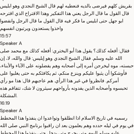
بقريش كلهم فيرضى بالديه فنعطيه لهم قال الشيخ النجدي وهو ابليس
قال القول ما قال الرجل يعني هذا التفكير وهذا الاقتراح الذي اقترحه
ابو جهل حتى ابليس ما فكر فيه قال القول ما قال الرجل وانفضوا
واخذوا يستعدون ويرتبون انفسهم
15:57
Speaker A
فقال: أفعله كذلك؟ يقول هذا أبو البختري: أفعله كذلك مع محمد صلى
الله عليه وسلم. فقال الشيخ النجدي وهو إبليس: قال والله، لا، إن
حبسته، موه ليخرجن أمره إلى أصحابه وهم يفضلونه على الآباء والأبناء،
فأوشكوا أن يثبوا عليكم وينزع منكم، ثم يكافئكم به حتى يغلبوا على
أمركم. فانظروا في غير هذا الرأي. هم عاجبهم قال: هذا مو رأي
تحبسوه وأصحابه الذين يفدونه بأرواحهم سيثرون لا شك، تتفاقم هذه
المشكلة.
16:19
Speaker A
رسميه في تاريخ الاسلام اذا انطلقوا وتواعدوا ان ينفذوا هذا المخطط
في يوم في ليله حدده وهم يعلمون بعد ان راقبوا برنامج النبي صلى الله
عليه وسلم اليوم متى يخرج متى يدخل حتى ينفذوا هذا المخطط