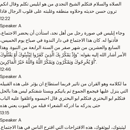
الصلاه والسلام فتكلم الشيخ النجدي من هو ابليس تكلم وقال انكم
ترون حسن حديثه وحلاوه منطقه وغلبته على قلوب الرجال فاذا
12:22
Speaker A
وجاء إبليس في صورة رجل من أهل نجد، استأذن أن يحضر الاجتماع،
فأذنوا له. كان هذا الاجتماع في دار الندوة في صباح يوم الخميس،
السابع والعشرين من شهر صفر من السنة الرابعة من النبوة. وهذا
الأمر أشار الله إليه بقوله: "وَإِذْ يَمْكُرُ بِكَ الَّذِينَ كَفَرُوا لِيُثْبِتُوكَ أَوْ يَقْتُلُوكَ
أَوْ يُخْرِجُوكَ وَيَمْكُرُونَ وَيَمْكُرُ اللَّهُ وَاللَّهُ خَيْرُ الْمَاكِرِينَ".
12:46
Speaker A
ما لكلامه وهو القران من تاثير فربما استطاع ان يؤثر على هذه القبيله
التي ينزل عليها فيجمع الجموع ثم ياتيكم ويستا شفتكم ليس هذا بالحل
فتكلم ابو البختري فتكلم ابو البختري قال احبسوه واغلقوا عليه الباب
حتى يدركه ما ادركه الشعراء قبله من الموت يعني هذه
13:15
Speaker A
ليثبتوك، ليوثقوك، هذه الاقتراحات التي اقترح الناس في هذا الاجتماع.