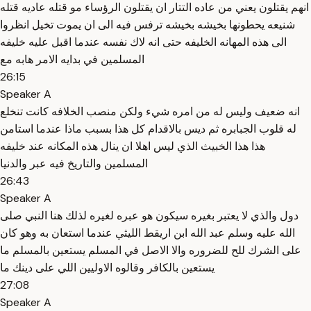
انهم يقتلون يعني من عاده التتار ان يقتلون الرؤساء مو قتله عاديه قتله
شنيعه يحطونها بخيشه بخيشه ترفس فيه الى ان يموت تخيل انظروا
الى هذه المهانه الخليفه حتى انه لاك نفسه عندما اقبل عليه خليفه
المسلمين في بدايه الامر هابه مع
26:15
Speaker A
انه ضعيف وليس له من امره شيء ولكن منصب الخلافه كانت تنخلع
له قلوب الجبابره ثم ديس بالاقدام كل هذا بسبب ماذا عندما استامن
هذا هذا الخبيث الذي ليس اهلا ان ينال هذه المكانه عند خليفه
المسلمين والتاريخ فيه عبر والدنيا
26:43
Speaker A
دول والذي لا يعتبر بغيره سيكون هو عبره لغيره لذلك هنا النبي صلى
الله عليه وسلم عبد الله ابن اريقط الليثي عندما استعان به وهو كان
على الشرك للح للضروره والا الاصل في المسلم يستعين بالمسلم ما
يستعين بالكافر وقالوه الاوليين اللي على دينك ما
27:08
Speaker A