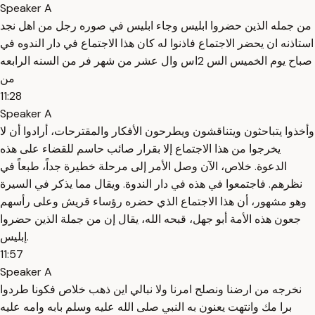
Speaker A
من جمله الذين حضروا ابليس وجاء ابليس في صوره رجل من اهل نجد
استاذنه ان يحضر الاجتماع فاذنوا له كان هذا الاجتماع في دار الندوه في
صباح يوم الخميس الس 2اس وال عشر من شهر فر من السنه الرابعه
من
11:28
Speaker A
وأخذوا يتباحثون ويتناقشون ويطرحون الأفكار والمقترحات، أرادوا أن لا
يخرجوا من هذا الاجتماع إلا بقرار صائب حاسم للقضاء على هذه
الدعوة. خلاص، الآن وصل الأمر إلى مرحلة خطيرة جداً، طبعاً في
نظرهم. فاجتمعوا في هذه في دار الندوة. ويقال مما يذكر في السيرة
وهو مشهور، أن هذا الاجتماع الذي حضره رؤساء قريش وعلى رأسهم
جعون هذه الأمة أبو جهل، قبحه الله، يقال إن من جملة الذين حضروا
إبليس.
11:57
Speaker A
نخرجه من ارضنا ونصلح امرنا ولا نبالي اين ذهب خلاص فكونا طردوا
برا مك وانتهت يعنون به النبي صلى الله عليه وسلم بابه وامه عليه