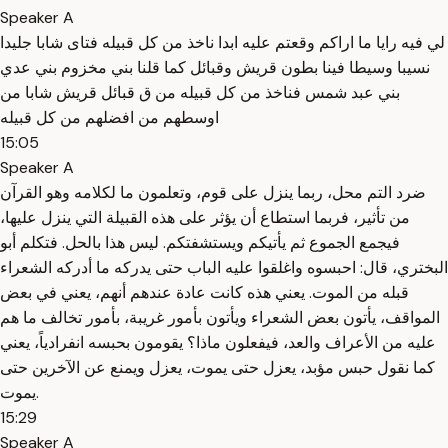
Speaker A
لي فيه رايا ما اراكم وقعتم عليه ابدا ناخذ من كل قبيله فتاى شابا جليدا
نسيبا وسيطا فينا بطون قريش وقبائل كما قلنا بني مخزوم بني عدي
بني عبد شمس فناخذ من كل قبيله من ق قبائل قريش شابا من
اوسطهم من افضلهم من كل قبيله
15:05
Speaker A
ضرد التم محل، ربما ينزل على قوم، وتعلمون ما لكلامه وهو القرآن
من تأثير، فربما استطاع أن يؤثر على هذه القبيلة التي ينزل عليها،
فيجمع الجموع ثم يأتيكم ويستشفتكم. ليس هذا بالحل. فتكلم أبو
البختري، قال: احبسوه واغلقوا عليه الباب حتى يدركه ما أدركه الشعراء
قبله من الموت. يعني هذه كانت عادة عندهم أنهم، يعني في بعض
المواقف، يأتون بعض الشعراء ويأتون بأمور غريبة، بأمور تخالف ما هم
عليه من الأعراف والعد، فيفعلون ماذا؟ يقومون بحبسه انفرادياً، يعني
كما نقول حبس مؤبد، يعزل حتى يموت، يعزل ويمنع عن الآخرين حتى
يموت.
15:29
Speaker A