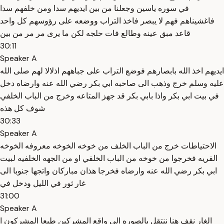
في سوره ياسين وجعلنا من بين ايديهم سدا ومن خلفهم سدا
فاغشيناهم فهم لا يبصر فاخذ التراب ووضعه على رؤوسهم كل واحد
قاعد مبق عينه وطالع فات حلجه لكن ما يرى مر مر من بين
30:11
Speaker A
ايديهم اخذ الله بابصارهم فوضع التراب على جباههم اذلالا لهم صلى الله
عليه وسلم خرج وذهب الى صاحبه ابي بكر رضي الله عنه وارضاه دخل
في بيت ابي بكر واذا بابي بكر قد جهز المتاعه وخرج من الباب الخلفي
شوف كل هذه
30:33
Speaker A
الاحتياطات خرج من الباب الخلف من خوخه الخوخه معروفه الخوخه
الفريه فخرجوا من خوخه من الباب الخلفي او من الجهه الخلفيه لبيت
ابي بكر رضي الله عنه وارضاه فخرجا هذان مباركان واتجها جنوبا الى
غار ثور في الليل ودخل في
31:00
Speaker A
الغار نقف هنا ننتقل بالصوره الى واقع المشركين طبعا المشركون ا