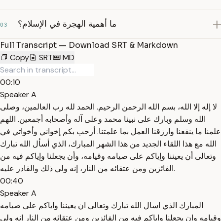
ما أهمية الهجرة في الإسلام؟
03
Full Transcript — Download SRT & Markdown
Copy
SRT
MD
00:10
Speaker A
لا إله إلا الله، بسم الله الرحمن الرحيم. الحمد لله رب العالمين، وصلى
الله وسلم وبارك على نبينا محمد وعلى آله وأصحابه أجمعين. اللهم
علمنا ما ينفعنا وارزقنا العمل بما علمتنا. أرحب بكم إخواني وأخواتي في
الله مع هذا اللقاء الجديد من هذا الشهر المبارك، الذي أسأل الله تبارك
وتعالى أن يعيننا وإياكم على صيامه وقيامه، وأن يجعلنا وإياكم فيه من
الفائزين ومن عتقائه من النار، إنه ولي ذلك والقادر عليه.
00:40
Speaker A
المبارك الذي اسال الله تبارك وتعالى ان يعيننا واياكم على صيامه
وقيامه وان يجعلنا واياكم فيه من الفائزين ومن عتقائه من النار انه ولي