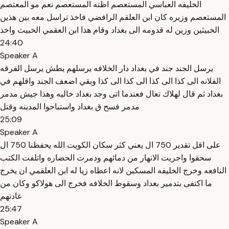
الخليفه العباسي المستعصم اظنه المستعصم نعم مو المعتصم
المستعصم وزيره كان ابن العلقم الرافضي فاخذ تراسل معه بين هذين
الخبيثين وزين له قدومه الى بغداد وقام هذا ابن العقمي الخبيث واخذ
24:40
Speaker A
يرسل الجند جند في بغداد دار الخلافه يرسلهم يطش يرسل الفرقه
الفلانه الى كذا الى كذا الى كذا الى كذا وبقي اضعف الجند واقلهم في
بغداد ثم قال لهلاك تعال فعندما اتى وجد بغداد خاليه وهذا جيش مدمر
مدمر فسح ق بغداد واستباحوا المدينه وقتل
25:09
Speaker A
على اقل تقدير 750 ال يعني كثر سكان الكويت الله يحفظنا 750 ال
سحقوا واجريت الانهار من دمائهم ودمرت الحضاره واتلفت الكتب
النافعه وخرج الخليفه المسكين لانه اعطاه زيا له ابن العلقمي ان يخرج
ما اكتفى بتدمير بغداد وسقوط الخلافه فخرج الى هولاكو وكان من
عادتهم
25:47
Speaker A