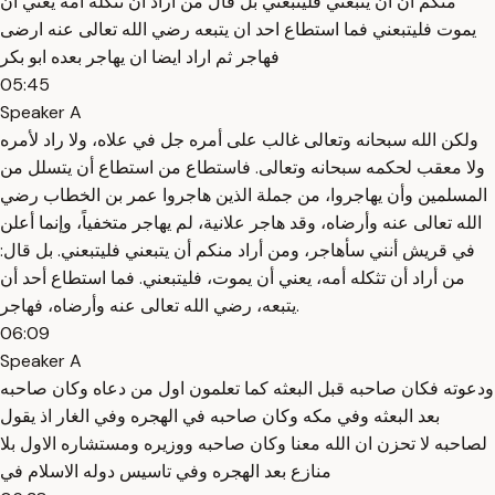
منكم ان ان يتبعني فليتبعني بل قال من اراد ان تثكله امه يعني ان
يموت فليتبعني فما استطاع احد ان يتبعه رضي الله تعالى عنه ارضى
فهاجر ثم اراد ايضا ان يهاجر بعده ابو بكر
05:45
Speaker A
ولكن الله سبحانه وتعالى غالب على أمره جل في علاه، ولا راد لأمره
ولا معقب لحكمه سبحانه وتعالى. فاستطاع من استطاع أن يتسلل من
المسلمين وأن يهاجروا، من جملة الذين هاجروا عمر بن الخطاب رضي
الله تعالى عنه وأرضاه، وقد هاجر علانية، لم يهاجر متخفياً، وإنما أعلن
في قريش أنني سأهاجر، ومن أراد منكم أن يتبعني فليتبعني. بل قال:
من أراد أن تثكله أمه، يعني أن يموت، فليتبعني. فما استطاع أحد أن
يتبعه، رضي الله تعالى عنه وأرضاه، فهاجر.
06:09
Speaker A
ودعوته فكان صاحبه قبل البعثه كما تعلمون اول من دعاه وكان صاحبه
بعد البعثه وفي مكه وكان صاحبه في الهجره وفي الغار اذ يقول
لصاحبه لا تحزن ان الله معنا وكان صاحبه ووزيره ومستشاره الاول بلا
منازع بعد الهجره وفي تاسيس دوله الاسلام في