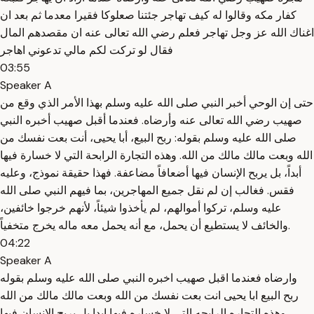
كفار مكه وقالوا له كيف تهاجر جئتنا صعلوكا فقيرا معدما ثم بعد ان
اغناك الله عز وجل تهاجر فعلم رضي الله تعالى عنه ان مقصدهم المال
فقال لو تركت لكم مالي تدعوني اهاجر
03:55
Speaker A
حتى إن الوحي أخبر النبي صلى الله عليه وسلم بهذا الأمر الذي وقع من
صهيب رضي الله تعالى عنه وأرضاه. فعندما أقبل صهيب أخبره النبي
صلى الله عليه وسلم بقوله: ربح البيع، أبا يحيى، أنت بعت نفسك من
الله وبعت مالك مالك من الله. وهذه التجارة الرابحة التي لا خسارة فيها
أبداً، بل يربح الإنسان فيها أضعافاً مضاعفة. فهذا حقيقة نموذج، وعليه
فقس. فغالب إن لم نقل جميع المهاجرين، بما فيهم النبي صلى الله
عليه وسلم، تركوا أموالهم، لم يأخذوا شيئاً، لأنهم خرجوا خائفين،
والخائف لا يستطيع أن يحمل، مع أنه يحمل معه ماله يخرج متخفياً.
04:22
Speaker A
وارضاه فعندما اقبل صهيب اخبره النبي صلى الله عليه وسلم بقوله
ربح البيع ابا يحيى انت بعت نفسك من الله وبعت مالك مالك من الله
وهذه التجاره الرابحه التي لا خساره فيها ابدا بل يربح الانسان فيها