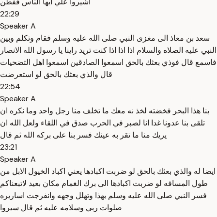
اشيروا علي ايها الناس ففطن
22:29
Speaker A
سعد بن معاذ الى مغزى النبي صلى الله عليه وسلم فقام وتكلم وبين
النبي عليه الصلاه والسلام اذا اذا اذا كنت تريد راينا يا رسول الله الانصار
فاسمع قال فوذي بعثك بالحق اسمعوا الصادقين اسمعوا اهل التضحيات
قال والذي بعثك بالحق لو استعرضت
22:54
Speaker A
بنا هذا البحر فخضته لخذ نه معك ما تخلف منا رجل واحد وما نكره ان
تلقى بنا عدونا غدا انا لصبر في الحرب صدق في اللقاء ولعل الله ان
يريك منا ما تقر به عينك فسر بنا على بركه الله ثم قال
23:21
Speaker A
ايضا له والذي بعثك بالحق لو ضربت اكبادها يعني اكباد الخيول الابل من
طول المسافه لو ضربت اكبادها الى برك الغمام مكان بعيد لاتبعناكم
فسر النبي صلى الله عليه وسلم بهذا وتهلل وجهه وانفرجت اساريره
صلوات ربي وسلامه عليه ثم قال سيروا