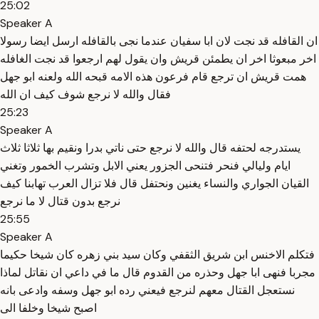
25:02
Speaker A
ان القافله قد نجت لان ابا سفيان عندما نجى بالقافله ارسل ايضا رسولا
اخر مبعوثا اخر ان يطمئن قريش وان يقول لهم ارجعوا قد نجت الغافله
همت قريش ان ترجع قام فرعون هذه الامه قبحه الله ولعنه ابو جهل
فقال والله لا نرجع شوف كيف ان الله
25:23
Speaker A
يستدرجه لحتفه قال والله لا نرجع حتى ناتي بدرا ونقيم بها ثلاثا ثلاث
ايام وليالي فنحر فتنحى الجزور يعني الابل وتشرب الخمور وتغني
القيان الجواري والنساء يغنين ونحتفل قال فلا تزال العرب تهابنا كيف
نرجع بدون قتال لا ما نرجع
25:55
Speaker A
فتكلم الاخنس ابن شريق الثقفي وكان سيد بني زهره كان شيخا حكيما
مجربا فنهى ابا جهل وحذره من القدوم قال ما في داعي ان نقاتل لماذا
نستعجل القتال معهم لنرجع فيعني رده ابو جهل وسفه وادعى بانه
اصبح شيخا وخلفا الى