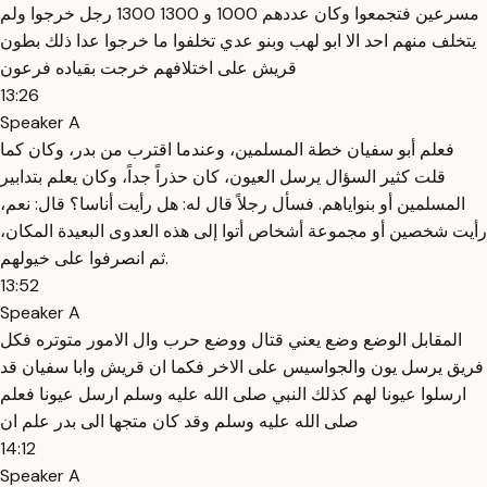
مسرعين فتجمعوا وكان عددهم 1000 و 1300 1300 رجل خرجوا ولم
يتخلف منهم احد الا ابو لهب وبنو عدي تخلفوا ما خرجوا عدا ذلك بطون
قريش على اختلافهم خرجت بقياده فرعون
13:26
Speaker A
فعلم أبو سفيان خطة المسلمين، وعندما اقترب من بدر، وكان كما
قلت كثير السؤال يرسل العيون، كان حذراً جداً، وكان يعلم بتدابير
المسلمين أو بنواياهم. فسأل رجلاً قال له: هل رأيت أناسا؟ قال: نعم،
رأيت شخصين أو مجموعة أشخاص أتوا إلى هذه العدوى البعيدة المكان،
ثم انصرفوا على خيولهم.
13:52
Speaker A
المقابل الوضع وضع يعني قتال ووضع حرب وال الامور متوتره فكل
فريق يرسل يون والجواسيس على الاخر فكما ان قريش وابا سفيان قد
ارسلوا عيونا لهم كذلك النبي صلى الله عليه وسلم ارسل عيونا فعلم
صلى الله عليه وسلم وقد كان متجها الى بدر علم ان
14:12
Speaker A