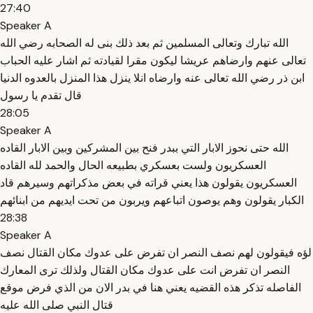
27:40
Speaker A
الله تبارك وتعالى المسلمين ثم بعد ذلك بنى له الصحابه رضي الله
تعالى عنهم وارضاهم عريشا ليكون مقرا لقيادته ثم اشار عليه الحباب
ابن ذر رضي الله تعالى عنه وارضاه انلا ينزل هذا المنزل بالعدوه الدنيا
قال تقدم يا رسول
28:05
Speaker A
الله حتى نحوز الابار التي ببدر فنح بين المشركين وبين الابار القاده
العسكريون ولست بعسكري بطبيعه الحال والحمد لله القاده
العسكريون يقولون هذا يعني قراته في بعض مذكراتهم وسيرهم قاد
الكبار يقولون وهم يوصون اتباعهم ويربون من تحت ايديهم من ابنائهم
28:38
Speaker A
لؤه فيقولون لهم نصف النصر ان تفرض على عدوك مكان القتال نصف
النصر ان تفرض انت على عدوك مكان القتال ولذلك ترى المعارك
الفاصله تذكر هذه القضيه يعني هنا في بدر الان من الذي فرض موقع
قتال النبي صلى الله عليه