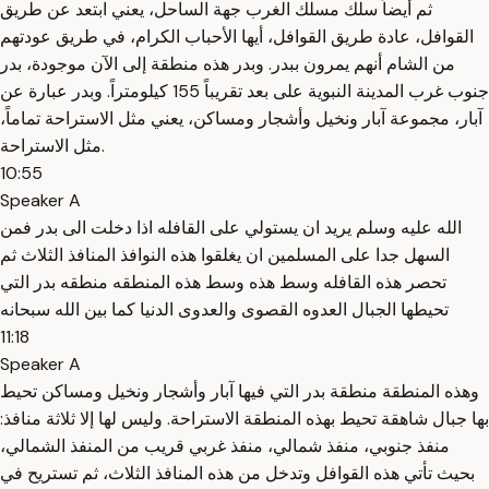
ثم أيضاً سلك مسلك الغرب جهة الساحل، يعني ابتعد عن طريق
القوافل، عادة طريق القوافل، أيها الأحباب الكرام، في طريق عودتهم
من الشام أنهم يمرون ببدر. وبدر هذه منطقة إلى الآن موجودة، بدر
جنوب غرب المدينة النبوية على بعد تقريباً 155 كيلومتراً. وبدر عبارة عن
آبار، مجموعة آبار ونخيل وأشجار ومساكن، يعني مثل الاستراحة تماماً،
مثل الاستراحة.
10:55
Speaker A
الله عليه وسلم يريد ان يستولي على القافله اذا دخلت الى بدر فمن
السهل جدا على المسلمين ان يغلقوا هذه النوافذ المنافذ الثلاث ثم
تحصر هذه القافله وسط هذه وسط هذه المنطقه منطقه بدر التي
تحيطها الجبال العدوه القصوى والعدوى الدنيا كما بين الله سبحانه
11:18
Speaker A
وهذه المنطقة منطقة بدر التي فيها آبار وأشجار ونخيل ومساكن تحيط
بها جبال شاهقة تحيط بهذه المنطقة الاستراحة. وليس لها إلا ثلاثة منافذ:
منفذ جنوبي، منفذ شمالي، منفذ غربي قريب من المنفذ الشمالي،
بحيث تأتي هذه القوافل وتدخل من هذه المنافذ الثلاث، ثم تستريح في