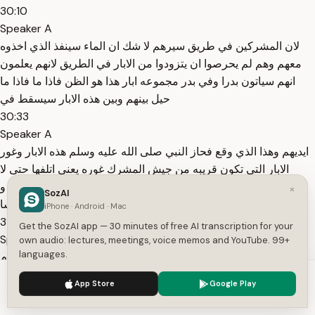
30:10
Speaker A
لان المشركين في طريق سيرهم لا شك ان الماء سينفذ الذي اخذوه
معهم وهم لم يحرصوا ان يتزودوا من الابار في الطريق لانهم يعلمون
انهم سياتون بدرا وفي بدر مجموعه ابار هذا هو الظن فاذا ما فاذا ما
حيل بينهم وبين هذه الابار سيسقط في
30:33
Speaker A
ايديهم وهذا الذي وقع فحاز النبي صلى الله عليه وسلم هذه الابار وغور
الابار التي تكون قريبه من جيش المشرك غوره يعني اتلفها حتى لا
يستفيدوا منها ثم امر المسلمين ان يبنوا له عريشا في اخر المعسكر و
×
SozAI
عينوا عليه حرسا
iPhone · Android · Mac
31:00
Get the SozAI app — 30 minutes of free AI transcription for your
Speaker A
own audio: lectures, meetings, voice memos and YouTube. 99+
languages.
وجلس في هذا العريش صلى الله عليه وسلم ثم عليه الصلاه والسلام
اخذ يعبئ جيشه يعني يجعل هذا في الميمنه وهذا في الميسره وهذا في
We use cookies to enhance your experience.
Privacy Policy
App Store
Google Play
المقدمه وضع الخطه لهذه المعركه الخالده ثم بشرهم صلى الله عليه
Accept
Settings
وسلم بمصارع الناس قال هذا مصرع فلان يعني في هذا