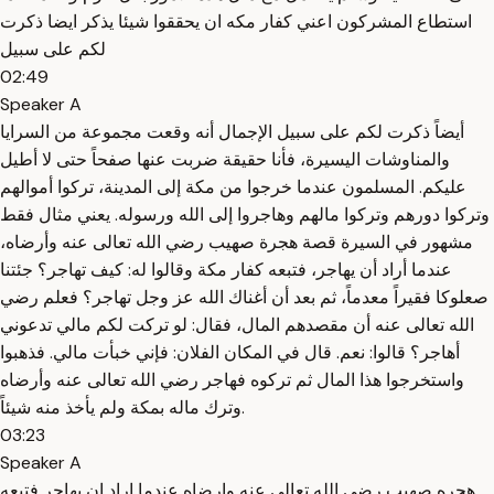
استطاع المشركون اعني كفار مكه ان يحققوا شيئا يذكر ايضا ذكرت
لكم على سبيل
02:49
Speaker A
أيضاً ذكرت لكم على سبيل الإجمال أنه وقعت مجموعة من السرايا
والمناوشات اليسيرة، فأنا حقيقة ضربت عنها صفحاً حتى لا أطيل
عليكم. المسلمون عندما خرجوا من مكة إلى المدينة، تركوا أموالهم
وتركوا دورهم وتركوا مالهم وهاجروا إلى الله ورسوله. يعني مثال فقط
مشهور في السيرة قصة هجرة صهيب رضي الله تعالى عنه وأرضاه،
عندما أراد أن يهاجر، فتبعه كفار مكة وقالوا له: كيف تهاجر؟ جئتنا
صعلوكا فقيراً معدماً، ثم بعد أن أغناك الله عز وجل تهاجر؟ فعلم رضي
الله تعالى عنه أن مقصدهم المال، فقال: لو تركت لكم مالي تدعوني
أهاجر؟ قالوا: نعم. قال في المكان الفلان: فإني خبأت مالي. فذهبوا
واستخرجوا هذا المال ثم تركوه فهاجر رضي الله تعالى عنه وأرضاه
وترك ماله بمكة ولم يأخذ منه شيئاً.
03:23
Speaker A
هجره صهيب رضي الله تعالى عنه وارضاه عندما اراد ان يهاجر فتبعه