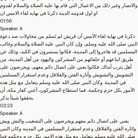
والانصار وغير ذلك من الاعمال التي قام بها عليه الصلاه والسلام لقدوم
او اول قدومه الدينه ذكرنا في نهايه لقاء الامس ان
01:56
Speaker A
ذكرنا في نهاية لقاء الأمس أن قريش لم تَسلم من محاولات صد دعوة
النبي صلى الله عليه وسلم، وإن كان النبي عليه الصلاة والسلام وغالب
المسلمين قد هاجروا إلى المدينة، فكانوا يستمرون في الكيد، وذلك عن
طريق اتباعهم أو حلفائهم من المشركين واليهود من أهل المدينة، من
أهل يثرب آنذاك. فكانوا يعني على اتصال دائم معهم، ويحرضون على
التشويش والتشويش وأثاره الفتن والقلاقل وعدم استقرار المسلمين
في المدينة. وكان النبي صلى الله عليه وسلم يتعامل مع مثل هذه
الأمور بكل حزم وحكمة، فما استطاع المشركون، أعني كفار مكة، أن
يحققوا شيئاً يذكر.
02:23
Speaker A
يعني على اتصال دائم معهم ويحرضون على التشغيب والتش ويش
واثاره الفتن والقلاقل وعدم استقرار المسلمين في المدينه وكان النبي
صلى الله عليه وسلم يتعامل مع مثل هذه الامور بكل حزم وحكمه فما