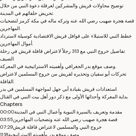
توضيح محاولات قريش والمشركين لعرقلة دعوة النبي من خلال
تحريض حلفائهم في المدينة.
قصة هجرة صهيب رضي الله عنه وتركه ماله في مكة كرمز لتضحيات
المهاجرين.
خطط النبي للاستيلاء على قوافل قريش الاقتصادية كوسيلة لاسترداد
أموال المهاجرين.
تفاصيل خروج النبي مع 313 رجلاً لاعتراض قافلة قريش في رحلة
الصيف.
وصف موقع بدر الجغرافي وأهميته الاستراتيجية في المعركة.
تحركات أبو سفيان وتحذيره لقريش من خروج المسلمين لاعتراض
القافلة.
استعدادات قريش بقيادة أبي جهل لمواجهة المسلمين في بدر.
بداية المعركة وأحداثها الأولى مع ذكر دور أهل بيت النبي في القتال.
Chapters
مقدمة وتعريف بالسيرة النبوية وأعمال النبي في المدينة
00:00
قصة هجرة صهيب رضي الله عنه وتضحيات المهاجرين
03:55
خروج النبي والمسلمين لاعتراض قافلة قريش
07:29
وصف موقع بدر وأهميته الاستراتيجية
11:18