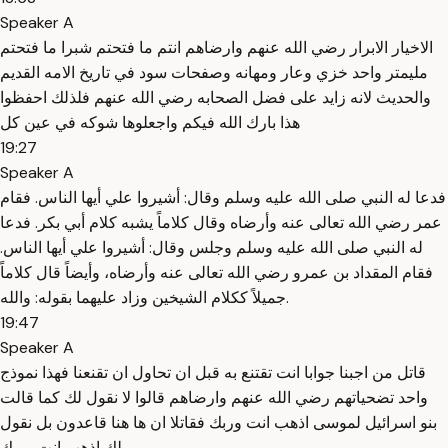
Speaker A
الاخيار الابرار رضي الله عنهم وارضاهم انتم ما فتحتم شبرا ما فتحتم
مليمتر واحد خزي وعار ومهانه وصفحات سود في تاريخ الامه القديم
والحديث لانه زايد على فضل الصحابه رضي الله عنهم فلذلك احفظوا
هذا بارك الله فيكم واجعلوها شوكه في عين كل
19:27
Speaker A
فدعا له النبي صلى الله عليه وسلم وقال: أشيروا علي أيها الناس. فقام
عمر رضي الله تعالى عنه وأرضاه وقال كلاماً يشبه كلام أبي بكر. فدعا
له النبي صلى الله عليه وسلم وجلس وقال: أشيروا علي أيها الناس.
فقام المقداد بن عمرو رضي الله تعالى عنه وأرضاه، وأيضاً قال كلاماً
جميلاً ككلام الشيخين وزاد عليهما بقوله: والله.
19:47
Speaker A
قاتل من اجبنا جوابا انت تقتنع به قبل ان تحاول ان تقنعنا فهذا نموذج
واحد تضحياتهم رضي الله عنهم وارضاهم قالوا لا نقول لك كما قالت
بنو اسرائيل لموسى اذهب انت وربك فقاتلا ان ها هنا قاعدون بل نقول
لك اذهب انت وربك