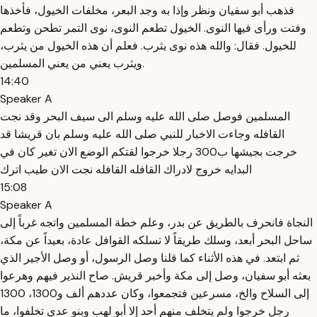
فذهب أبو سفيان ونظر وإذا به وجد البعر، مخلفات الخيول، فأخذها
وفتت ورأى فيها النوى. الخيول تطعم النوى، نوى التمر تطحن وتطعم
للخيول. فقال: والله هذه نوى يثرب. فعلم أن هذه الخيول من يثرب،
ويثرب يعني من يعني المسلمين.
14:40
Speaker A
المسلمين فوصل صلى الله عليه وسلم الى سيف البحر وقد نجت
القافله وجاءت الاخبار للنبي صلى الله عليه وسلم بان قريشا قد
خرجت بجيشها ب300 رجلا خرجوا لقتكم الوضع الان تغير كان في
البدايه خروج لادراك القافله القافله نجت الان طيب اترك
15:08
Speaker A
النجاة فانحرف بالطريق عن بدر، وعلم خطة المسلمين واتجه غرباً إلى
ساحل البحر أبعد، وسلك طريقاً لا تسلكه القوافل عادة، بعيداً عن مكة،
ثم ابتعد. في هذه الأثناء كما قلنا وصل الرسول، أو وصل الأجير الذي
بعثه أبو سفيان، وصل إلى مكة وأخبر قريش. صاح النذير فيهم وهرعوا
إلى السلاح والخ، مسرعين فتجمعوا، وكان عددهم ألف و1300، 1300
رجل خرجوا ولم يتخلف منهم أحد إلا أبو لهب وبنو عدي تخلفوا، ما