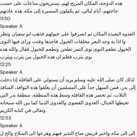
هذه الدوحة، المكان المريح لهم، يستريحون ساعات على حسب
حاجتهم، أيام ليالي، ثم يكملون المسيرة إلى مكة. هذه عادتهم.
11:50
Speaker A
العدوه البعيده المكان ثم انصرفوا على خيولهم فذهب ابو سفيان ونظر
وا اذا به وجد البعر مخلفات الخيول فاخذها وفتت وراى فيها النوى
الخيول تطعم النوى نوى التمر تطحن وتطعم للخيول فقال والله هذه
نوى يثرب فعلم ان هذه الخيول من يثرب ويثرب
12:25
Speaker A
لذلك كان صلى الله عليه وسلم يريد أن يستولي على القافلة إذا دخلت
إلى بدر، فمن السهل جداً على المسلمين أن يغلقوا هذه النوافذ، المنافذ
الثلاث، ثم تحصر هذه القافلة وسط هذه المنطقة، منطقة بدر التي
تحيطها الجبال، العدوى القصوى والعدوى الدنيا كما بين الله سبحانه
وتعالى في كتابه الكريم.
12:53
Speaker A
الى الى مكه واخبر قريش صاح النذير فيهم وهرعوا الى السلاح والخ ل