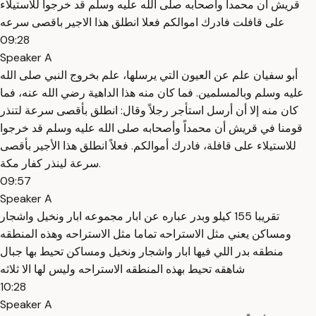
قريش ان محمدا واصحابه صلى الله عليه وسلم قد خرجوا للاستيلاء
على قافلت فادرك اموالكم فعلا انطلق هذا الاجير باقصى سرعه
09:28
Speaker A
أبو سفيان علم عن العيون التي يرسلها، علم بخروج النبي صلى الله
عليه وسلم وبالمسلمين. فما كان منه هذا الداهية رضي الله عنه، فما
كان منه إلا أن أرسل استأجر رجلاً وقال: انطلق بأقصى سرعة لتنذر
قومنا في قريش أن محمداً وأصحابه صلى الله عليه وسلم قد خرجوا
للاستيلاء على قافلة، فادرك أموالكم. فعلاً انطلق هذا الأجير بأقصى
سرعة لينذر كفار مكة.
09:57
Speaker A
تقريبا 155 كيلو وبدر عباره عن ابار مجموعه ابار ونخيل واشجار
ومساكن يعني مثل الاستراحه تماما مثل الاستراحه وهذه المنطقه
منطقه بدر اللي فيها ابار واشجار ونخيل ومساكن تحيط بها جبال
شاهقه تحيط بهذه المنطقه الاستراحه وليس لها الا ثلاثه
10:28
Speaker A