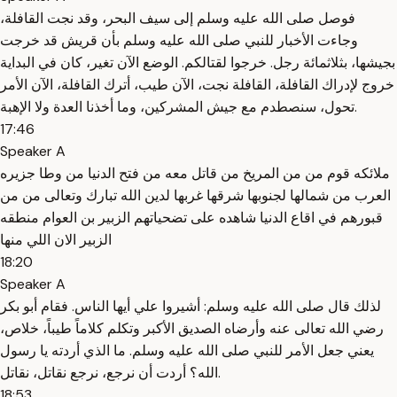
فوصل صلى الله عليه وسلم إلى سيف البحر، وقد نجت القافلة،
وجاءت الأخبار للنبي صلى الله عليه وسلم بأن قريش قد خرجت
بجيشها، بثلاثمائة رجل. خرجوا لقتالكم. الوضع الآن تغير، كان في البداية
خروج لإدراك القافلة، القافلة نجت، الآن طيب، أترك القافلة، الآن الأمر
تحول، سنصطدم مع جيش المشركين، وما أخذنا العدة ولا الإهبة.
17:46
Speaker A
ملائكه قوم من من المريخ من قاتل معه من فتح الدنيا من وطا جزيره
العرب من شمالها لجنوبها شرقها غربها لدين الله تبارك وتعالى من من
قبورهم في اقاع الدنيا شاهده على تضحياتهم الزبير بن العوام منطقه
الزبير الان اللي منها
18:20
Speaker A
لذلك قال صلى الله عليه وسلم: أشيروا علي أيها الناس. فقام أبو بكر
رضي الله تعالى عنه وأرضاه الصديق الأكبر وتكلم كلاماً طيباً، خلاص،
يعني جعل الأمر للنبي صلى الله عليه وسلم. ما الذي أردته يا رسول
الله؟ أردت أن نرجع، نرجع نقاتل، نقاتل.
18:53