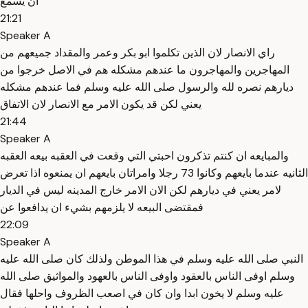
ان يسمع
21:21
Speaker A
راي الانصار لان الذين تكلموا ابو بكر وعمر والمقداد جميعهم من
المهاجرين والمهاجرون ما عندهم مشكله هم في الاصل خرجوا من
ديارهم نصره لله والرسول صلى الله عليه وسلم فما عندهم مشكله
يعني لكن قد يكون الامر مع الانصار لان الاتفاق
21:44
Speaker A
والمبايعه ان كنتم تذكرون احبتي التي وقعت في العقبه بيعه العقبه
الثانيه عندما بايعهم وكانوا 73 رجلا وامراتان بايعهم ان يمنعوه اذا تعرض
لامر يعني في ديارهم لكن الان الامر خارج المدينه ليس في الديار
فمقتضى البيعه لا يلزمهم بشيء ان يدافعوا عن
22:09
Speaker A
النبي صلى الله عليه وسلم في هذا الموطن ولذلك كان صلى الله عليه
وسلم اوفى الناس بالعقود واوفى الناس بالعهود والمواثيق صلى الله
عليه وسلم لا يخون ابدا وان كان في اصعب الظروف واحلها فقال