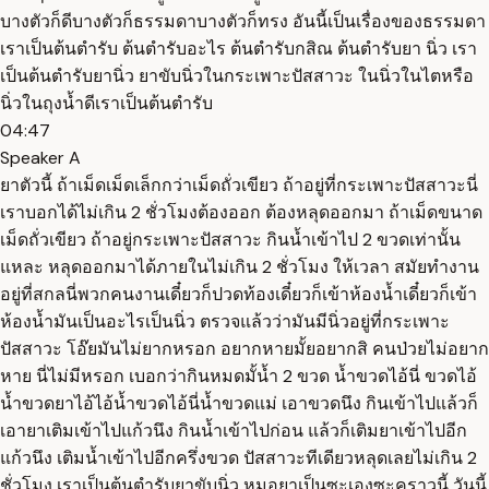
บางตัวก็ดีบางตัวก็ธรรมดาบางตัวก็ทรง อันนี้เป็นเรื่องของธรรมดา
เราเป็นต้นตำรับ ต้นตำรับอะไร ต้นตำรับกสิณ ต้นตำรับยา นิ่ว เรา
เป็นต้นตำรับยานิ่ว ยาขับนิ่วในกระเพาะปัสสาวะ ในนิ่วในไตหรือ
นิ่วในถุงน้ำดีเราเป็นต้นตำรับ
04:47
Speaker A
ยาตัวนี้ ถ้าเม็ดเม็ดเล็กกว่าเม็ดถั่วเขียว ถ้าอยู่ที่กระเพาะปัสสาวะนี่
เราบอกได้ไม่เกิน 2 ชั่วโมงต้องออก ต้องหลุดออกมา ถ้าเม็ดขนาด
เม็ดถั่วเขียว ถ้าอยู่กระเพาะปัสสาวะ กินน้ำเข้าไป 2 ขวดเท่านั้น
แหละ หลุดออกมาได้ภายในไม่เกิน 2 ชั่วโมง ให้เวลา สมัยทำงาน
อยู่ที่สกลนี่พวกคนงานเดี๋ยวก็ปวดท้องเดี๋ยวก็เข้าห้องน้ำเดี๋ยวก็เข้า
ห้องน้ำมันเป็นอะไรเป็นนิ่ว ตรวจแล้วว่ามันมีนิ่วอยู่ที่กระเพาะ
ปัสสาวะ โอ๊ยมันไม่ยากหรอก อยากหายมั้ยอยากสิ คนป่วยไม่อยาก
หาย นี่ไม่มีหรอก เบอกว่ากินหมดมั้น้ำ 2 ขวด น้ำขวดไอ้นี่ ขวดไอ้
น้ำขวดยาไอ้ไอ้น้ำขวดไอ้นี่น้ำขวดแม่ เอาขวดนึง กินเข้าไปแล้วก็
เอายาเติมเข้าไปแก้วนึง กินน้ำเข้าไปก่อน แล้วก็เติมยาเข้าไปอีก
แก้วนึง เติมน้ำเข้าไปอีกครึ่งขวด ปัสสาวะทีเดียวหลุดเลยไม่เกิน 2
ชั่วโมง เราเป็นต้นตำรับยาขับนิ่ว หมอยาเป็นซะเองซะคราวนี้ วันนี้