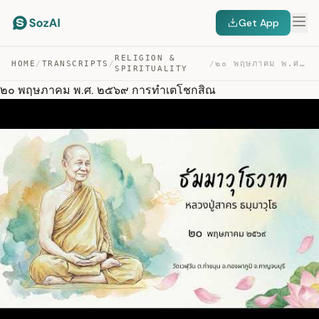
Get App
RELIGION &
HOME
/
TRANSCRIPTS
/
/
๒๐ พฤษภาคม พ.ศ. ๒๕๖๙ การทำเตโชกสิณ — TRANSCRIPT
SPIRITUALITY
๒๐ พฤษภาคม พ.ศ. ๒๕๖๙ การทำเตโชกสิณ