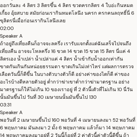
ออกวันละ 4 ลิตร 3 ลิตรขึ้น 4 ลิตร ขวดครกลิตร 4 ใบอ่ะกินหมด
เกี้ยง อุ้ยสบาย สมัยก่อนเรากินหมดโลนึง นครก ครกคนลฤทธิ์นี่ 6
ขุลิตรนี่เมื่อก่อนเรากินโลนึงเลย
02:00
Speaker A
ถ้าอยู่ถึงเที่ยงคืนก็อาจจะลครึ่ง เรารับแจกตั้งแต่ฉันเสร็จไปจนถึง
เที่ยงคืน อาจจะโหลครึ่ง 16 ขวด 14 ขวด 15 ขวด 15 ลิตร นี่แค่ 4
ลิตรเอง น้ำเปล่า น้ำเปล่าแค่ 4 ลิตร น้ำเข้ากับน้ำออกเท่ากัน
ขาดกันเกินกันหน่อยธรรมดา ขาดเกินไม่เท่าไหร่ แต่ผลการตรวจ
เลือดวันนี้ก็ดีขึ้น ในบางตัวบางตัวก็ดี อย่างค่าของไตก็ดี ค่าของ
อะไรบ้างดีหลายตัวอยู่ ต่ำกว่าฆ่าเขาต่ำกว่าฆ่ามาตรฐาน อย่าง
มาตรฐานก็ให้ไม่เกิน 10 ของเราอยู่ ที่ 2 ตัวนี้เตัวที่ไม่เกิน 10 นี่วัน
นั้นมันขึ้นไป วันที่ 30 เมษายนนั้นมันขึ้นไป 130
03:31
Speaker A
พอวันที่ 2 เมษายนขึ้นไป 160 พอวันที่ 4 เมษายนลงมา 52 พอวันที่
6 พฤษภาคม มันลงมา 2 มั้ง 6 พฤษภาคม แล้วก็มา 14 พฤษภาคม
14 พฤษภาคมลงมาอยู่ที่ 2 วันนี้ก็อยู่ที่ 2 ค่าตัวนี้ค่าตัวนี้ดีขึ้น ถ้า