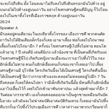
จะลงไปถึงดิน มั้ย โยนลงมาไม่ถึงลงไปถึงดินหรอกมันไปค้าง อยู่
บนกอไผ่ไปค้างอยู่บนเถาวัน อย่างโฆสกเศรษฐีคนที่มีบุญ ก็ไปโยน
ลงไปในเขาทิ้งโจรที่เมืองราชคฤห ค้างอยู่บนเถาวัน
26:24
Speaker A
มีรอดอยู่คนเดียวน่ะในเถเหียวทิ้งโจรของ เมืองราชคึ พวกคนตัด
ถาวันไปได้ยินเสียงเด็กร้องก็เลย เอามาเลี้ยง พ่อก็เลยไปไถ่มาพอ
เลี้ยงก็เลยไปไถ่มาอีก 7 ครั้งน่ะโฆสกเศรษฐีเไปทิ้งไม่ตาย ตอนโต
แล้วอายุ 7 ปี เล่นคีย์ เล่นคีย์เก่ง แล้วน้องชาย ที่เป็นคนที่เกิดกับแม่
โฆสกเศรษฐีนี่ไป เกิดกับหญิงงามเมืองนะเราเอาไปทิ้งไว้ใน กอง
ยักษ์เยื่อไม่ตาย คนเก็บยักษ์เยื่อเคนเก็บขยะเขาก็เลยเอาไป เลี้ยง
เศรษฐีท่านมี ปุโรหิต ใครเกิดวันนี้จะได้เป็นเศรษฐี ใครเกิดคืนนี้จะ
ได้เป็นเศรษฐี นึกว่าภรรยาตัวเองจะคลอดไม่คลอดอยู่ไปอีก 7 วัน
ถึงคลอด ก็เลยให้คนไปหา ว่ามีเด็กที่เกิดวันนี้มั้ย มีคนที่เก็บยักษ์เยื่อ
เเอาไปเลี้ยงไว้ก็ เลยไปไถ่เข้ามาพันกหาปนะ แล้วสุดท้ายมาก็อีก 7
วันต่อมาภรรยาตัว เองก็เลยคลอดออกมาเป็นลูกชายเหมือนกันบัด
เี่เอาล่ะ แล้วมันจะไม่ฆ่าสมบัติเอาสมบัติกันเหรอ ก็เลยเอามันไปทิ้ง
ทีแรกก็เอาไปทิ้งไว้ประตูเมืองราชคึ เวลาสว่างมาพวกเกวียนเขาก็