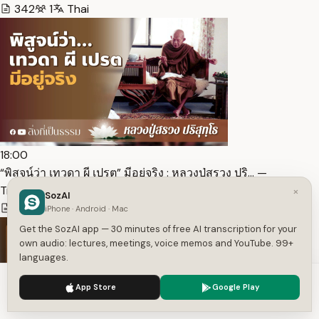
342
1
Thai
18:00
“พิสูจน์ว่า เทวดา ผี เปรต” มีอยู่จริง : หลวงปู่สรวง ปริ… —
Transcript
×
SozAI
319
1
Thai
iPhone · Android · Mac
Get the SozAI app — 30 minutes of free AI transcription for your
own audio: lectures, meetings, voice memos and YouTube. 99+
languages.
We use cookies to enhance your experience.
Privacy Policy
App Store
Google Play
Accept
Settings