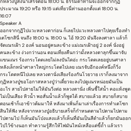
ก็หลวงปู่ส่งน้ำเสร็จตอน 18:00 น. ธรรมดาท่านจะออกจากกุฏิ
ประมาณ 19:20 หรือ 19:15 แต่เที่ยวนี่ท่านออกตั้งแต่ 18:00 น.
16:07
Speaker A
ออกจากกุฏิไปแวะหลวงตาก่อน ก็เลยไปแวะหลวงตาไปคุยเรื่องทำ
เตโซกสินี่ จนถึง 18:00 น. 18:00 น. ไอ้ 19:20 มันจึงลงศาลา แล้วก็
จัดเณรเฝ้า 2 องค์ นอนอยู่คนละข้าง แม่เณรเฝ้าอยู่ 2 องค์ นั่งอยู่
คนละข้าง ง่วงกว่านอน ตอนเที่ยงคืนกว่ามั้งหลวงตาลุกขึ้นมาจับ
แขนเณร ร้องกระโดดเลยไม่ลงบันไดอ่ะ กระโดดเลยอยู่บนศาลา
หลังเล็กหน้าศาลาใหญ่กระโดดไปเลย เณรจับอีกองค์หนึ่งก็วิ่ง
กระโดดหนีไปเลย หลวงตานั่งเสียงร้องกันโวยวาย เราก็ลงมาจาก
กุฏิหลวงปู่ขอโอกาสหลวงปู่ว่าเดี๋ยวจะลงไปดูเณรหน่อยมันเป็น
อะไร สายไปสายไม่ให้มันวิ่งต่อ หลวงตานั่ง เพิ่นชี้ใส่น้ำ คอแห้งพูด
ไม่เป็นเสียง หิวน้ำ พอสั่นน้ำแล้วก็พูดได้ สบายแล้วอ สบายก็สบาย
ตอนเช้าก็เอาข้าวต้มมาให้ หลังมาเพิ่นก็มาเล่าเรื่องการทำเตโซก
สินให้ฟัง หลังจากหลวงปู่อธิบายเสร็จก็กำหนดตามไปตามไปตาม
ไปตามไป ก็เห็นมันโป่งแสงแล้วก็เห็นที่มันเป็นสีดำแล้วก็ยกมันออก
ไปไว้ข้างนอก ทำความรู้สึกให้ไฟมันไหม้เหลือแต่ขี้ถ้ำ แล้วเรา