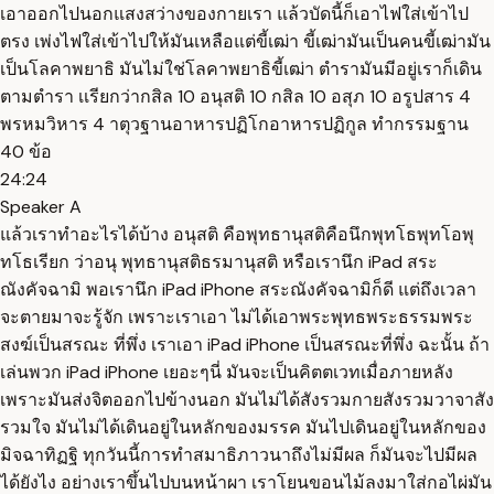
เอาออกไปนอกแสงสว่างของกายเรา แล้วบัดนี้ก็เอาไฟใส่เข้าไป
ตรง เพ่งไฟใส่เข้าไปให้มันเหลือแต่ขี้เฒ่า ขี้เฒ่ามันเป็นคนขี้เฒ่ามัน
เป็นโลคาพยาธิ มันไม่ใช่โลคาพยาธิขี้เฒ่า ตำรามันมีอยู่เราก็เดิน
ตามตำรา เเรียกว่ากสิล 10 อนุสติ 10 กสิล 10 อสุภ 10 อรูปสาร 4
พรหมวิหาร 4 าตุวฐานอาหารปฏิโกอาหารปฏิกูล ทำกรรมฐาน
40 ข้อ
24:24
Speaker A
แล้วเราทำอะไรได้บ้าง อนุสติ คือพุทธานุสติคือนึกพุทโธพุทโอพุ
ทโธเรียก ว่าอนุ พุทธานุสติธรมานุสติ หรือเรานึก iPad สระ
ณังคัจฉามิ พอเรานึก iPad iPhone สระณังคัจฉามิก็ดี แต่ถึงเวลา
จะตายมาจะรู้จัก เพราะเราเอา ไม่ได้เอาพระพุทธพระธรรมพระ
สงฆ์เป็นสรณะ ที่พึ่ง เราเอา iPad iPhone เป็นสรณะที่พึ่ง ฉะนั้น ถ้า
เล่นพวก iPad iPhone เยอะๆนี่ มันจะเป็นคิตตเวทเมื่อภายหลัง
เพราะมันส่งจิตออกไปข้างนอก มันไม่ได้สังรวมกายสังรวมวาจาสัง
รวมใจ มันไม่ได้เดินอยู่ในหลักของมรรค มันไปเดินอยู่ในหลักของ
มิจฉาทิฏฐิ ทุกวันนี้การทำสมาธิภาวนาถึงไม่มีผล ก็มันจะไปมีผล
ได้ยังไง อย่างเราขึ้นไปบนหน้าผา เราโยนขอนไม้ลงมาใส่กอไผ่มัน