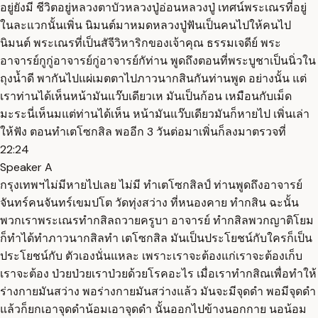
อยู่ยังมี ชีวิตอยู่หลวงตาบัวหลวงปู่อ่อนหลวงปู่ เทศน์พระเณรที่อยู่
ในละแวกนั้นเพิ่น นิมนต์มาหมดหลวงปู่ฟันเป็นคนไปให้คนไป
นิมนต์ พระเณรที่เป็นสัจีวิหาริกของเจ้าคุณ ธรรมเจดีย์ พระ
อาจารย์กูกู่อาจารย์กู่อาจารย์กัท่าน พูดถึงตอนที่พระบูชาเป็นนิ่วใน
ถุงน้ำดี พากันไปแผ่เมตตาไปภาวนากสินกันท่านพูด อย่างนั้น แต่
เราท่านได้เห็นหน้ามันแว๊บเดียวเห มันเป็นก้อน เหมือนกับเม็ด
มะระนี่เห็นมแต่ท่านได้เห็น หน้ามันแว๊บเดียวมันก็หายไป เพิ่นเล่า
ให้ฟัง ตอนทำเตโซกสิล พออีก 3 วันต่อมาเพิ่นก็ลงมาตรวจที่
22:24
Speaker A
กรุงเทพฯไม่มีหายไปเลย ไม่มี ทำเตโซกสิลป์ ท่านพูดถึงอาจารย์
จันทร์คนจันทร์เขมปโต วัดทุ่งสว่าง ที่หนองคาย ทำกสิน ฉะนั้น
พวกเราพระเณรทำกสิลถวายครูบา อาจารย์ ทำกสิลพวกญาติโยม
ก็ทำได้ทำภาวนากสิลทำ เตโซกสิล มันเป็นประโยชน์กับใครก็เป็น
ประโยชน์กับ ตัวเองนั่นแหละ เพราะเราจะต้องแก่เราจะต้องเก็บ
เราจะต้อง ป่วยป่วยเราป่วยด้วยโรคอะไร เมื่อเราทำกสิณเพื่อทำให้
ร่างกายมันสว่าง พอร่างกายมันสว่างแล้ว มันจะมีจุดดำ พอมีจุดดำ
แล้วก็ยกเอาจุดดำน้อมเอาจุดดำ นั้นออกไปข้างนอกกาย นอน้อม