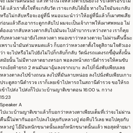
จะไม่ผ่านคืนนี้นะ แล้วทางในใจหลวงตาเป็นยังไง รับได้หรือรับไม่
ได้ แล้วเราตั้งใจที่จะกลับวัด เราจะกลับได้มั้ย ทางในใจมันจะกลับ
หรือไม่กลับหรือจะอยู่ที่นี่ หมอแนะนำว่าให้อยู่ที่นี่แล้วก็เผาศพเสีย
ก่อนแล้วถึงเอากระดูกกลับไป ผมจะเป็นเจ้าภาพให้เผาศพหมอ ไม่
ต้องเอากลับหลวงตากลับไปมันจะไปลำบากระหว่างทาง เราก็คุย
กับหลวงตาเอายังไงหลวงตา หมอเขาว่าหลวงตาจะไม่ผ่านคืนนี้นะ
เพราะน้ำมันท่วมหมดแล้ว ก็บอกว่าหลวงตาตั้งใจดูสิถามใจตัวเอง
ว่า จะไปหรือไม่ไปยังไม่ไปก็กลับก็กลับ วัดนั่งรถแดงรถขี้ฝุ่นทั้งนั้น
สมัยนั้น ไม่มีทางลาดยางหรอก พอลงหน้าสถานีตำรวจให้คนขับ
รถเอ้ยท้ายรถ 2 คนมันมาอุ้มลงจากเบาะ ลงไปก็นั่งพับเพียบเลย
หลวงตาลงไปข้างถนน ลงไปที่มันลาบหน่อย ลงไปนั่งพับเพียบเกาะ
ประตูสถานีตำรวจ เราก็เลยเข้าไปหารถในสถานีตำรวจ ขอให้รถ
เข้าไปส่ง ไปส่งก็ไปแวะบ้านญาติเขาตอน 16:00 น. กวาง
15:23
Speaker A
ไปแวะบ้านญาติเขาแล้วก็บอกว่าหลวงตาเพียบเต็มที่เว่าจะไม่ผ่าน
คืนนี้ไม่พากันออกไปลงไปคุยกับหลวงปู่ ต่อหีบไว้เลย พอไปคุยกับ
หลวงปู่ โอ๊มันหนักขนาดนั้นเลยก็หนักขนาดนั้นแล้ว พอสุดท้ายมา