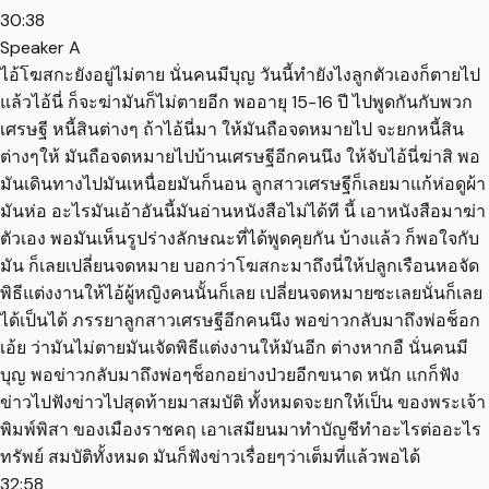
30:38
Speaker A
ไอ้โฆสกะยังอยู่ไม่ตาย นั่นคนมีบุญ วันนี้ทำยังไงลูกตัวเองก็ตายไป
แล้วไอ้นี่ ก็จะฆ่ามันก็ไม่ตายอีก พออายุ 15-16 ปี ไปพูดกันกับพวก
เศรษฐี หนี้สินต่างๆ ถ้าไอ้นี่มา ให้มันถือจดหมายไป จะยกหนี้สิน
ต่างๆให้ มันถือจดหมายไปบ้านเศรษฐีอีกคนนึง ให้จับไอ้นี่ฆ่าสิ พอ
มันเดินทางไปมันเหนื่อยมันก็นอน ลูกสาวเศรษฐีก็เลยมาแก้ห่อดูผ้า
มันห่อ อะไรมันเอ้าอันนี้มันอ่านหนังสือไม่ได้ที นี้ เอาหนังสือมาฆ่า
ตัวเอง พอมันเห็นรูปร่างลักษณะที่ได้พูดคุยกัน บ้างแล้ว ก็พอใจกับ
มัน ก็เลยเปลี่ยนจดหมาย บอกว่าโฆสกะมาถึงนี่ให้ปลูกเรือนหอจัด
พิธีแต่งงานให้ไอ้ผู้หญิงคนนั้นก็เลย เปลี่ยนจดหมายซะเลยนั่นก็เลย
ได้เป็นได้ ภรรยาลูกสาวเศรษฐีอีกคนนึง พอข่าวกลับมาถึงพ่อช็อก
เอ้ย ว่ามันไม่ตายมันเจัดพิธีแต่งงานให้มันอีก ต่างหากอื นั่นคนมี
บุญ พอข่าวกลับมาถึงพ่อๆช็อกอย่างป่วยอีกขนาด หนัก แกก็ฟัง
ข่าวไปฟังข่าวไปสุดท้ายมาสมบัติ ทั้งหมดจะยกให้เป็น ของพระเจ้า
พิมพ์พิสา ของเมืองราชคฤ เอาเสมียนมาทำบัญชีทำอะไรต่ออะไร
ทรัพย์ สมบัติทั้งหมด มันก็ฟังข่าวเรื่อยๆว่าเต็มที่แล้วพอได้
32:58