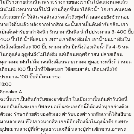
ไม่มีร่างกายส่วนนั้น เพราะร่างกายของเรามันโป่งแสงหมดแล้ว
มันไม่มีเวทนานามก็ไม่มี ท่านก็ลุกขึ้นมาได้หิวน้ำ โอเราเคนหมด
แล้วเลยเทน้ำให้ฉัน พอฉันเสร็จแล้วถึงพูดได้ เออค่อยยังชั่วหน่อย
หายใจอิ่มแล้ว หลังจากทำกสิณ ฉะนั้นเราเป็นต้นตำรับกสิณ เรา
เป็นต้นตำรับยากำจัดนิ่ว รักษามาปีหนึ่ง น้ำไปประมาณ 3-400 ปิ๊บ
400 ปิ๊บได้ น้ำที่ผสมยา เพราะเราต้องเติมน้ำ เอาน้ำฝนมาเติมใน
ถังสี่เหลี่ยมทีละ 100 ปิ๊บ หามมากัน ปีหนึ่งต้องเติมน้ำถึง 4-5 หน
ในฤดูแล้ง ฤดูฝนถึงไม่ได้เติม แค่เดือนพฤศจิกายน ปลายเดือน
ตุลาคมมาฝนไม่มีมาจนถึงเดือนพฤษภาคม พูดอย่างหนึ่งก็ว่าหมด
เดือนละ 100 ปิ๊บ น้ำที่ใช้ผสมยา ใช้ผสมยาส้ม เดือนหนึ่งใช้
ประมาณ 100 ปิ๊บที่มีคนมาขอ
18:00
Speaker A
ฉะนั้นเราเป็นต้นตำรับของยาขับนิ่ว ในเมื่อเราเป็นต้นตำรับบัดนี้
หมอมันเป็นซะเอง บัพอหมอเป็นซะเองบัดนี้ก็ต้องทำทุกอย่างด้วย
ตัวเอง รักษาด้วยตัวของตัวเอง ตำรับของตำรากสิลเราก็ได้อธิบาย
มาหลายคน ที่ไปภาวนากสิล เออมีอีกเรื่องนิ่วในถุงน้ำดีของพระ
อุปชฌาหลวงปู่ที่เจ้าคุณธรรมเจดีย์ หลวงปู่ท่านซักชวนเอาพระ