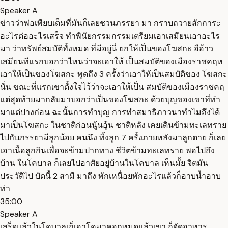
Speaker A
ข่าวว่าพ่อเพียบเต็มที่มันก็เลยชวนภรรยา มา กราบถวายสักการะ
อะไรต่ออะไรเสร็จ ทำพินัยกรรมกรรมเตรียมเอาเสมียนเอาอะไร
มา ว่าทรัพย์สมบัติทั้งหมด ที่มีอยู่นี่ ยกให้เป็นของโฆสกะ อือ้าว
เสมียนทีแรกบอกว่าไหนว่าจะเอาให้ เป็นสมบัติของเมืองราชคฤห
เอาให้เป็นของโฆสกะ พูดถึง 3 ครั้งว่าเอาให้เป็นสมบัติของ โฆสกะ
นั่น ขณะที่แรกเขาตั้งใจไว้ว่าจะเอาให้เป็น สมบัติของเมืองราชคฤ
แต่สุดท้ายมากลับมาบอกว่าเป็นของโฆสกะ ด้วยบุญของเขาที่ทำ
มาแต่ปางก่อน ฉะนั้นการทำบุญ การทำสมาธิภาวนาทำไมถึงได้
มาเป็นโฆสกะ ในชาติก่อนนู้นอู้น ชาติหลัง เคยเดินข้ามทะเลทราย
ไปกับภรรยามีลูกน้อย คนนึง ทิ้งลูก 7 ครั้งภายหลังมาลูกตาย ก็เลย
เอาเนื้อลูกกินเพื่อจะข้ามปากทาง ชีวิตข้ามทะเลทราย พอไปถึง
บ้าน ในโคบาล ก็เลยไปอาศัยอยู่บ้านในโคบาล เห็นมั้ย จิตมัน
ประวัติไป บัดนี้ 2 สามี มาถึง พักเหนื่อยพักอะไรแล้วก็อาบน้ำอาบ
ท่า
35:00
Speaker A
เสร็จแล้วในโคบาลเก็เอาโคมาคอกหมดแล้วเขา ก็จัดอาหาร