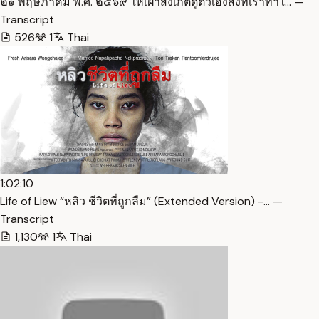
๒๑ พฤษภาคม พ.ศ. ๒๕๖๙ ให้เฝ้าสังเกตดูตัวเองสิ่งที่เราทำใ… —
Transcript
526
1
Thai
1:02:10
Life of Liew “หลิว ชีวิตที่ถูกลืม” (Extended Version) -… —
Transcript
1,130
1
Thai