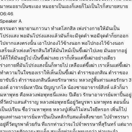
มาหมอยาเป็นซะเอง หมอยาเป็นเองก็เลยก็ไม่เป็นไรก็สบายสบาย
06:46
Speaker A
ธรรมดา พยายามภาวนา ทำเตโสกสิล เพ่งร่างกายให้มันเป็น
โปร่งแสง พอมันโปร่งแสงแล้วมันก็จะมีจุดดำ พอมีจุดดำก็ยกออก
ไปจากแสงตรงนั้น เอาไปกองไว้ข้างนอก พอไปกองไว้ข้างนอก
เสร็จแล้วเพ่งเตโซกสินใส่ให้มันไหม้เป็นขี้เฒ่าไปเลย มันอยากอยู่
ได้ก็ให้มันอยู่ไป เป็นขี้เฒ่าเลย เราก็เห็นแค่ขี้เฒ่าอย่างเดียว
ร่างกายที่มันโปร่งแสงนั้นก็หายไป เหลือแต่ขี้เฒ่า เราเห็นแต่ขี้เฒ่า
ทำความในใจของเราให้เห็นเป็นขี้เฒ่า ตำราของกสิณ ตำราของ
ยาขับนิ่ว ตำราของกสินนี่เคยรักษาพระ หลวงปู่ฟั้นท่านเคยรักษา 3
องค์ อาจารย์มหาปิณ ปัญญาภโล น้องชายอาจารย์สิงห์ แล้วก็มา
มหาพุทธ คือหลวงพ่อพุทธนี่แหละ ปีเดียว รักษาอาจารย์มหาปิ้นอยู่
ที่วัดป่าแสนสำราญ หลวงพ่อพุทธนี่อยู่วัดบูรพา มหาพุทธ ตอนนั้น
เป็นปเรียน ชื่อว่ามหาพุทธ หลวงปู่เพิ่นก็ไม่สนใจยีหรอก เพิ่นก็ไป
ดูแลท่านอาจารย์มหาปิ่นเป็นหลักกับสมเด็จสังฆายก ไปจำพรรษา
อยู่ที่วัดบูรพาด้วยกัน ทีแรกท่านว่าจะไปจำพรรษาที่สุรินทร์ แต่มาก
ราบถวายสักการะสมเด็จ สมเด็จท่านก็เลยบอกว่า ท่านจะจำ