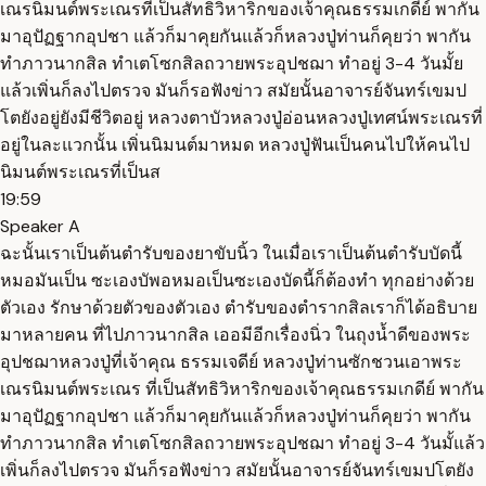
เณรนิมนต์พระเณรที่เป็นสัทธิวิหาริกของเจ้าคุณธรรมเกดีย์ พากัน
มาอุปัฏฐากอุปชา แล้วก็มาคุยกันแล้วก็หลวงปู่ท่านก็คุยว่า พากัน
ทำภาวนากสิล ทำเตโซกสิลถวายพระอุปชฌา ทำอยู่ 3-4 วันมั้ย
แล้วเพิ่นก็ลงไปตรวจ มันก็รอฟังข่าว สมัยนั้นอาจารย์จันทร์เขมป
โตยังอยู่ยังมีชีวิตอยู่ หลวงตาบัวหลวงปู่อ่อนหลวงปู่เทศน์พระเณรที่
อยู่ในละแวกนั้น เพิ่นนิมนต์มาหมด หลวงปู่ฟันเป็นคนไปให้คนไป
นิมนต์พระเณรที่เป็นส
19:59
Speaker A
ฉะนั้นเราเป็นต้นตำรับของยาขับนิ้ว ในเมื่อเราเป็นต้นตำรับบัดนี้
หมอมันเป็น ซะเองบัพอหมอเป็นซะเองบัดนี้ก็ต้องทำ ทุกอย่างด้วย
ตัวเอง รักษาด้วยตัวของตัวเอง ตำรับของตำรากสิลเราก็ได้อธิบาย
มาหลายคน ที่ไปภาวนากสิล เออมีอีกเรื่องนิ่ว ในถุงน้ำดีของพระ
อุปชฌาหลวงปู่ที่เจ้าคุณ ธรรมเจดีย์ หลวงปู่ท่านซักชวนเอาพระ
เณรนิมนต์พระเณร ที่เป็นสัทธิวิหาริกของเจ้าคุณธรรมเกดีย์ พากัน
มาอุปัฏฐากอุปชา แล้วก็มาคุยกันแล้วก็หลวงปู่ท่านก็คุยว่า พากัน
ทำภาวนากสิล ทำเตโซกสิลถวายพระอุปชฌา ทำอยู่ 3-4 วันมั้แล้ว
เพิ่นก็ลงไปตรวจ มันก็รอฟังข่าว สมัยนั้นอาจารย์จันทร์เขมปโตยัง