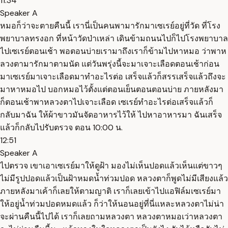
11:34
Speaker A
หมอก็ว่าจะตายคืนนี้ เรานี่เป็นคนพามารักมาเซเรย์อยู่ที่วัด ที่โรง
พยาบาลทรงอก ที่หน้าวัดป่าเหล่า เดินข้ามถนนไปก็ไปโรงพยาบาล
ไปเซเรย์ตอนเช้า พอตอนบ่ายเรามาถึงเราก็ข้ามไปหาหมอ ว่าพาห
ลวงตามารักมาตามนัด แต่วันพรุ่งนี้จะมาเจาะเลือดตอนเช้าก่อน
มาเซเรย์มาเจาะเลือดมาทำอะไรต่อ เสร็จแล้วก็สรรเสร็จแล้วถึงจะ
มาหาหมอไป บอกหมอไว้ตั้งแต่ตอนเย็นตอนตอนบ่าย ภายหลังมา
ก็ตอนเช้าพาหลวงตาไปเจาะเลือด เซเรย์ทำอะไรต่อเสร็จแล้วก็
กลับมาฉัน ให้ผ้าขาวมันจัดอาหารไว้ให้ ไปหาอาหารมา ฉันเสร็จ
แล้วก็กลับไปรับตรวจ ตอน 10:00 น.
12:51
Speaker A
ไปตรวจ เขาเอาเซเรย์มาให้ดูฝ้า มองไม่เห็นปอดแล้วเห็นแต่ขาวๆ
ไม่มีรูปปอดแล้วเป็นฝ้าหมดน้ำท่วมปอด หลวงตาก็พูดไม่มีเสียงแล้ว
ภายหลังมาเค้าก็เลยให้ตามญาติ เราก็เลยเข้าไปแอฟิล์มเซเรย์มา
ให้อยู่น้ำท่วมปอดหมดแล้ว ก็ว่าให้นอนอยู่ที่นี่แหละหลวงตาไม่น่า
จะผ่านคืนนี้ไปได้ เราก็เลยถามหลวงตา หลวงตาหมอเว่าหลวงตา