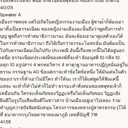
รับส่งพระปัจเจก พอมาเกิดในสมัยพุทธเจ้าของเราถึงมาเกิดใน
40:05
Speaker A
เมืองราชคฤห แต่ไปเกิดในหญิงกรรมงามเมือง ผู้ชายเ้าก็ต้องเอา
มาทิ้งเป็นธรรมเนียม ของหญิงงามเมืองฉะนั้นถึงว่าพูดถึงการทำ
บุญ พูดถึงการทำสมาธิภาวนานะ มันจะต้องเอามาดูแลตัวเองได้
ในการทำสมาธิภาวนา ถึงได้เรียกว่าธรรมะโอสถนั่น มันต้องเป็น
ไปกับธรรมเนียมเป็นไปกับ ประเพณี อันนี้เรื่องพวกนี้ไม่ได้อยู่นอก
เหนือ ธรรมเนียมประเพณีของสงฆ์ที่จะทำ ยังอนุสติ 10 กสิล 10
อสุภ 10 อรูปสาร 4 พรหมวิหาร 4 ทาตุวฐานอาหารปฏิกูลนั่นอยู่ใน
ธรรม กรรมฐาน 40 ข้อแต่เราจะทำข้อใดข้อหนึ่ง ให้มันเด่นในตัว
ของเราเราก็ทำเอาไม่มีใคร ทำให้นะ เราก็ได้แต่พูดให้ฟังแค่นี้
แหละ จะทำก็ทำไม่ทำก็ไม่ทำ ธรรมะคำสั่งสอนของพพุทธเจ้าก็
เหมือนกัน ใครจะเห็นภัยของวัฏฏะหรือไม่เห็นภัยของ วัฏฏะยัง
ยินดีในรูปในเสียงยินดีในข่าวสาร บ้านเมืองอยู่เอาไปเหอะ ร่วม
ทำบุญถวายปัจจัยสนับสนุน โครงการของหลวงปู่สาครธรรมวุโได้
ที่ ธนาคารกรุงไทยสาขาทองผาภูมิ เลขที่บัญชี 718
41:58