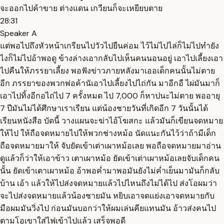
จะออกไปค้าขาย ต่างแดน เกวียนก็จะเหยียบตาย
28:31
Speaker A
แต่พอไปถึงหัวหน้าเกรียนไปวัวไปยืนค่อม ไว้ไม่ไปไล่ก็ไม่ไปทำยัง
ไงก็ไม่ไปอ้าพอดู ข้างล่างเอากลับไปเห็นคนนอนอยู่ เอาไปเลี้ยงเอา
ไปคืนให้ภรรยาเลี้ยง พอฟังข่าวภายหลังมาเออเด็กคนนั้นไม่ตาย
อีก ภรรยาของพวกพ่อค้านัเอาไปเลี้ยงไปไถ่กัน มาอีกอื ไผ่มันมาก็
เอาไปทิ้งอีกอไถ่ไป 7 ครั้งหมด ไป 7,000 ก็หาปนะไม่ตาย พออายุ
7 ปีมันไม่ได้ศึกษาเราเรียน แต่น้องชายวันที่เกิดอีก 7 วันนั้นได้
เรียนหนังสือ บัดนี้ วางแผนจะฆ่าไอ้โฆสกะ แล้วมันก็เขียนจดหมาย
ให้ไป ให้ถือจดหมายไปให้พวกช่างหม้อ นัดแนะกันไว้ว่าถ้ามีเด็ก
ถือจดหมายมาให้ จับยัดเข้าเต่าเผาหม้อเลย พอถือจดหมายมาอ่าน
ดูแล้วก็ว่าให้เอาข้าว เตาเผาหม้อ ยัดเข้าเต่าเผาหม้อเลยจับเด็กคน
นั้น ยัดเข้าเตาเผาหม้อ อ้าพอค่ำมาพอมันยังไม่ค่ำเย็นมามันก็กลับ
บ้าน เอ้า แล้วให้ไปส่งจดหมายแล้วไปไหนถึงไม่ได้ไป ส่งโอผมว่า
จะไปส่งจดหมายแล้วน้องชายมัน หยิบเอาจดแย่งเอาจดหมายกับ
มือผมมันวิ่งไป ก่อนมันบอกว่าให้ผมเล่นคียแทนมัน อ้าวส่งคนไป
ตามโอเขาใส่ไฟเข้าไปแล้ว เสร็จพอดี