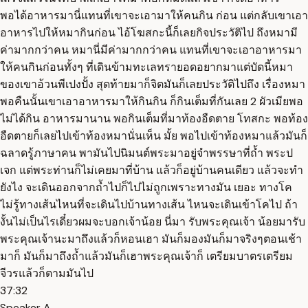
พอได้อาหารมานี่แทนที่เขาจะเอามาให้คนกิน ก่อน แต่กลับเขาเอา
อาหารไปให้หมากินก่อน ไอ้โฆสกะนี้ก็เลยกิจประวัติไป ถึงหมามี
ค่ามากกว่าคน หมานี่มีค่ามากกว่าคน แทนที่เขาจะเอาอาหารมา
ให้คนกินก่อนทั้งๆ ที่เดินข้ามทะเลทรายอดอยากมาแต่บัดนี้หมา
ของเขาอ้วนพีเปงปั้ง สุดท้ายมาก็จิตมันก็เลยประวัติไปถึง เรื่องหมา
พอคืนนั้นเขาเอาอาหารมาให้กินกิน ก็กินเต็มที่กันเลย 2 ผัวเมียพอ
ไม่ได้กิน อาหารมานาน พอกินเต็มที่มาท้องอืดตาย โทสกะ พอท้อง
อืดตายก็เลยไปเข้าท้องหมานั่นเห็น มั้ย พอไปเข้าท้องหมาแล้วมันก็
ฉลาดรู้ภาษาคน พามันไปนิมนต์พระมาอยู่จำพรรษาที่ถ้ำ พระป
เจก แต่พระท่านก็ไม่เคยมาที่บ้าน แล้วก็อยู่บ้านคนเดียว แล้วจะทำ
ยังไง จะเดินออกจากถ้ำไปก็ไปไม่ถูกเพราะทางมัน เยอะ ทางโค
ไม่รู้ทางเส้นไหนที่จะเดินไปบ้านทางเส้น ไหนจะเดินเข้าโคไป ถ้า
งั้นไม่เป็นไรเดี๋ยวผมจะบอกเจ้าน้อย นี่มา รับพระคุณเจ้า น้อยมารับ
พระคุณเจ้านะมาถึงแล้วก็หอนเฮา มันก็มองมันก็มาจริงๆตอนเช้า
มาก็ มันก็มาถึงถ้ำแล้วมันก็เฮาพระคุณเจ้าก็ เตรียมบาตรเตรียม
จีวรแล้วก็ตามมันไป
37:32
Speaker A