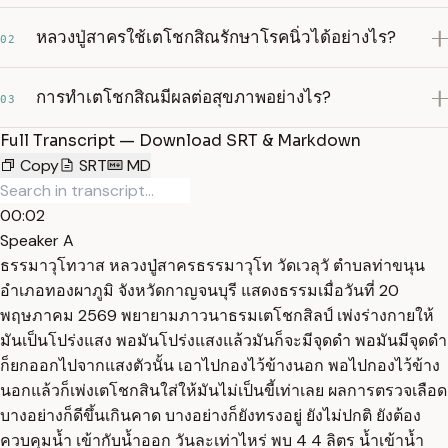
หลวงปู่สาครใช้เตโชกสิณรักษาโรคนิ่วได้อย่างไร?
02
การทำเตโชกสิณมีผลต่อสุขภาพอย่างไร?
03
Full Transcript — Download SRT & Markdown
Copy
SRT
MD
00:02
Speaker A
ธรรมาวุโทวาส หลวงปู่สาครธรรมาวุโท วัดเวลุวั ตำบลท่าขนุน
อำเภอทองผาภูมิ จังหวัดกาญจนบุรี แสดงธรรมเมื่อวันที่ 20
พฤษภาคม 2569 พยายามภาวนาธรมเตโชกสิลป์ เพ่งร่างกายให้
มันเป็นโปร่งแสง พอมันโปร่งแสงแล้วมันก็จะมีจุดดำ พอมันมีจุดดำ
ก็ยกออกไปจากแสงตัวนั้น เอาไปกองไว้ข้างนอก พอไปกองไว้ข้าง
นอกแล้วก็เพ่งเตโชกสินใส่ให้มันไม่เป็นขี้เท่าเลย ผลการตรวจเลือด
บางอย่างก็ดีขึ้นเกินคาด บางอย่างก็ยังทรงอยู่ ยังไม่ปกติ ยังต้อง
ควบคุมน้ำ เข้ากับน้ำออก วันละเท่าไหร่ พบ 4 4 ลิตร น้ำเข้าน้ำ