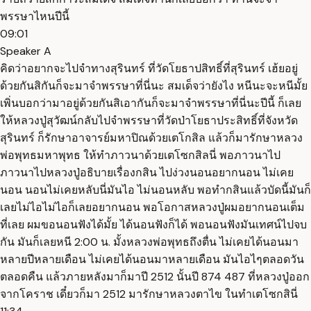
พรรษาไหนปีนี้
09:01
Speaker A
คิดว่าอยากจะไปจำทางสุรินทร์ ที่วัดโยธาปสิทธิ์ที่สุรินทร์ เฮ้ยอยู่
ด้วยกันสิกันก็จะมาจำพรรษาที่นี่นะ สมเด็จว่ายังไง หนีนะจะหนีมั้ย
เพิ่นบอกว่ามาอยู่ด้วยกันสิเอากันก็จะมาจำพรรษาที่นี่นะปีนี้ ก็เลย
ให้หลวงปู่สุวัฒน์กลับไปจำพรรษาที่วัดป่าโยธาประสิทธิ์ที่จังหวัด
สุรินทร์ ก็รักษาอาจารย์มหาปิณด้วยเตโกสิล แล้วก็มารักษาหลวง
พ่อพุทธมหาพุทธ ให้ทำภาวนาด้วยเตโซกสิลนี่ พอภาวนาไป
ภาวนาไปหลวงปู่อธิบายเรื่องกสิน ไปง่วงนอนอยากนอน ไม่เคย
นอน นอนไม่เคยหลับนี่มันไอ ไม่นอนหลับ พอทำกสินแล้วบัดนี้มันก็
เลยไม่ไอไม่ไอก็เลยอยากนอน พอโอกาสหลวงปู่ผมอยากนอนเต็ม
ที่เลย ผมขอนอนฟังได้มั้ย ได้นอนฟังก็ได้ พอนอนฟังมันเทศน์ไปจบ
กัน มันก็เลยหนี 2:00 น. มั้งหลวงพ่อพุทธถึงตื่น ไม่เคยได้นอนมา
หลายปีหลายเดือน ไม่เคยได้นอนมาหลายเดือน มันไอไๆตลอดวัน
ตลอดคืน แล้วภายหลังมาก็มาปี 2512 นั้นปี 874 487 ที่หลวงปู่ออก
จากโคราช เดี๋ยวก็มา 2512 มารักษาหลวงตาไข ในทำเตโซกสินี่