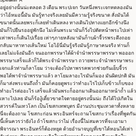
อยู่อย่างนั้นน่ะตลอด 3 เดือน พระปเจก วันหนึ่งพระเจกทดลองมัน
ว่าไอ้หมอนี้มัน มันรู้ทางจริงเลยมันมีความรู้จริงขนาด สั่งมันได้
ขนาดนั้นเลยพระก็เลยทำเดินหลง ทางเดินไปทางแยกอีกข้างนึง
มันก็ไปยืนรออยู่พักนึง ไม่เห็นพระมามันก็วิ่งไปตัดหน้าพระไปเห่า
เห่าพระก็เดินไปเรื่อย เห่าๆภายหลังมามันก็าบผ้าจี้วรพระดึงถอย
กลับมาหาทางเส้นใหม่ โอไอ้นี่มันรู้จริงมันรู้ภาษาคนจริง ท่านก็
เลยไม่แจ้งมันอีก จนออกพรรษาได้ผ้าจำนำพรรษาพรรษา พอออก
พรรษาเสร็จแล้วก็ได้พระจำนำพรรษา ถวายพระจำนำพรรษาพระ
เจกแล้วท่านก็ลาโยม ว่าจะต้องไปหาพรรคพวกช่วยกันเย็บจี้วร
พอได้พาจำนำพรรษาแล้ว ลาโยมลาอะไรมันก็มอง มันผิดปกติ มัน
ก็มาส่งพระจนถึงถ้ำ มันก็คอยดูพระว่าทำอะไรไปเก็บข้าวเก็บของ
ทำอะไรต่ออะไร เสร็จแล้วมันพระก็ออกมาเดินออกมาหน้าถ้ำ แล้ว
เหาะไปเลย มันก็ร้องู้เดี๋ยวขาดใจตายอยู่ตรงนั้นน่ะ ถึงได้ไปเกิดใน
สวรรค์ในเทวโลก เป็นโฆสกเทพบุตร มีงานประชุมเทวดาทั้งหลาย
นี่จะต้องถาม โฆสกะก่อน พระอินทร์จะถามโฆสกะว่าเรื่องที่พูดกัน
นี้เห็นควรว่ายังไง ถ้าโฆสกะว่าไม่ เรื่องนี้ไม่สมควรที่จะเอามา
พิจารณา พระอินทร์ก็ต้องหยุด ด้วยอำนาจบุญที่เขาได้หอนได้เห่า