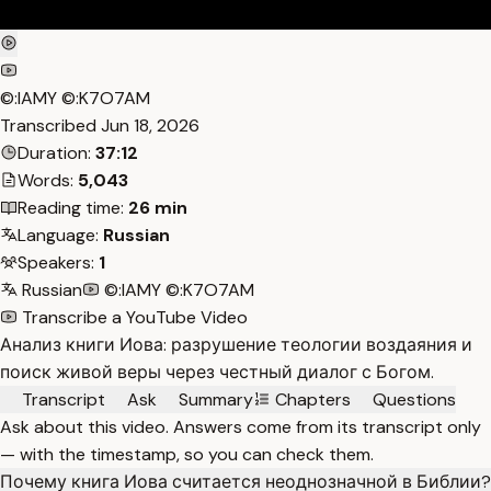
©:IAMY ©:K7O7AM
Transcribed
Jun 18, 2026
Duration:
37:12
Words:
5,043
Reading time:
26 min
Language:
Russian
Speakers:
1
Russian
©:IAMY ©:K7O7AM
Transcribe a YouTube Video
Анализ книги Иова: разрушение теологии воздаяния и
поиск живой веры через честный диалог с Богом.
Transcript
Ask
Summary
Chapters
Questions
Ask about this video. Answers come from its transcript only
— with the timestamp, so you can check them.
Почему книга Иова считается неоднозначной в Библии?