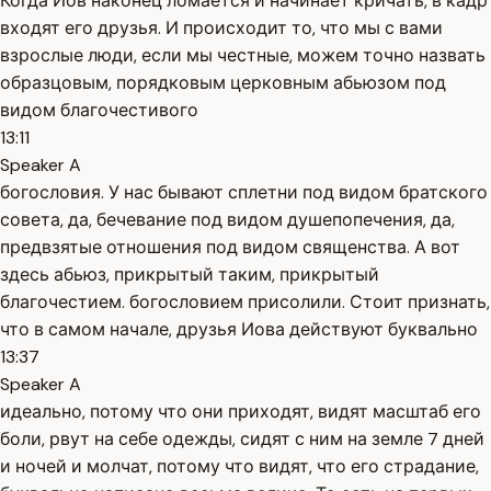
Когда Иов наконец ломается и начинает кричать, в кадр
входят его друзья. И происходит то, что мы с вами
взрослые люди, если мы честные, можем точно назвать
образцовым, порядковым церковным абьюзом под
видом благочестивого
13:11
Speaker A
богословия. У нас бывают сплетни под видом братского
совета, да, бечевание под видом душепопечения, да,
предвзятые отношения под видом священства. А вот
здесь абьюз, прикрытый таким, прикрытый
благочестием. богословием присолили. Стоит признать,
что в самом начале, друзья Иова действуют буквально
13:37
Speaker A
идеально, потому что они приходят, видят масштаб его
боли, рвут на себе одежды, сидят с ним на земле 7 дней
и ночей и молчат, потому что видят, что его страдание,