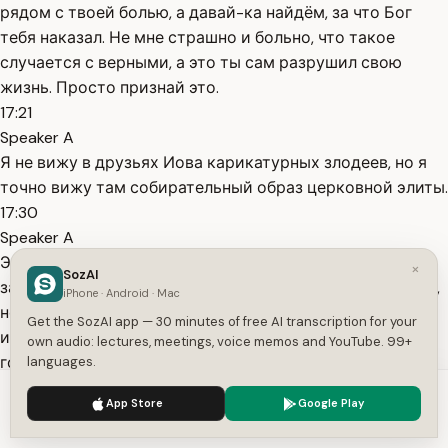
рядом с твоей болью, а давай-ка найдём, за что Бог
тебя наказал. Не мне страшно и больно, что такое
случается с верными, а это ты сам разрушил свою
жизнь. Просто признай это.
17:21
Speaker A
Я не вижу в друзьях Иова карикатурных злодеев, но я
точно вижу там собирательный образ церковной элиты.
17:30
Speaker A
Это религиозное сообщество, которое всеми силами
×
SozAI
защищает своё богословие ценой жизни живых людей,
iPhone · Android · Mac
не выдерживая просто амбивалентности и тайны. Они
Get the SozAI app — 30 minutes of free AI transcription for your
идут по головам. Доктрина, догмат, и пусть весь мир
own audio: lectures, meetings, voice memos and YouTube. 99+
горит. Главное, что у нас есть догмат. Именно поэтому
languages.
их речи сейчас
We use cookies to enhance your experience.
Privacy Policy
App Store
Google Play
17:49
Accept
Settings
Speaker A