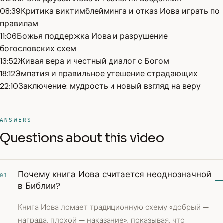
08:39
Критика виктимблейминга и отказ Иова играть по
правилам
11:06
Божья поддержка Иова и разрушение
богословских схем
13:52
Живая вера и честный диалог с Богом
18:12
Эмпатия и правильное утешение страдающих
22:10
Заключение: мудрость и новый взгляд на веру
ANSWERS
Questions about this video
Почему книга Иова считается неоднозначной
01
в Библии?
Книга Иова ломает традиционную схему «добрый —
награда, плохой — наказание», показывая, что