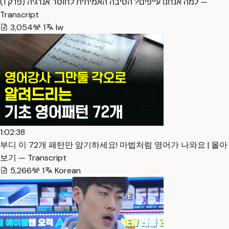
למה אנחנו עייפים? הסיבה האמיתית לחוסר אנרגיה (פרק 1) —
Transcript
3,054
1
Iw
1:02:38
부디 이 72개 패턴만 암기하세요! 마법처럼 영어가 나와요 | 몰아
보기 — Transcript
5,266
1
Korean