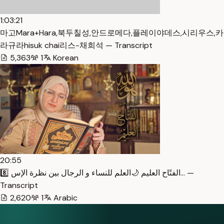
1:03:21
마고Mara+Hara,북두칠성,안드로메다,플레이야데스,시리우스,카
라규라hisuk chai리스-채희석 — Transcript
5,363
1
Korean
20:55
8️⃣ الفتًاح العليم 🌙العلم للنساء و الرجال بين نظرة الإس… —
Transcript
2,620
1
Arabic