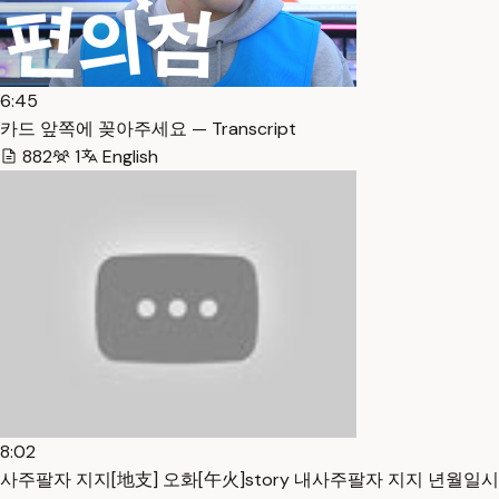
6:45
카드 앞쪽에 꽂아주세요 — Transcript
882
1
English
8:02
사주팔자 지지[地支] 오화[午火]story 내사주팔자 지지 년월일시