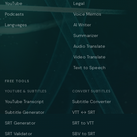
YouTube
Legal
Podcasts
Voice Memos
Languages
AI Writer
Summarizer
Audio Translate
Video Translate
Text to Speech
FREE TOOLS
YOUTUBE & SUBTITLES
CONVERT SUBTITLES
YouTube Transcript
Subtitle Converter
Subtitle Generator
VTT ↔ SRT
SRT Generator
SRT to VTT
SRT Validator
SBV to SRT