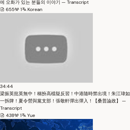
에 오화가 있는 분들의 이야기 — Transcript
655
1
Korean
34:44
梁振英批英無中！稱扮高檔疑反習！中港隨時禁出境！朱江瑋如
一拆牌！夏令營與黨支部！張敬軒彈出彈入！【桑普論政】 —
Transcript
438
1
Yue