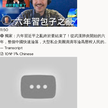
11:50
🔴 獨家：六年習近平之亂終於要結束了！從武漢肺炎開始的六
年，整個中國快速淪落，大型私企美團滴滴等淪爲壓榨人民的…
— Transcript
10
1
Chinese