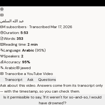
عبد الله السلفي
6M subscribers · Transcribed
Mar 17, 2026
Duration:
5:53
Words:
353
Reading time:
2 min
Language:
Arabic
(95%)
Speakers:
2
Accuracy:
95%
Arabic
jawed
Transcribe a YouTube Video
Transcript
Ask
Questions
Ask about this video. Answers come from its transcript only
— with the timestamp, so you can check them.
Is it permissible to say, 'If it weren't for so-and-so, I would
have drowned'?