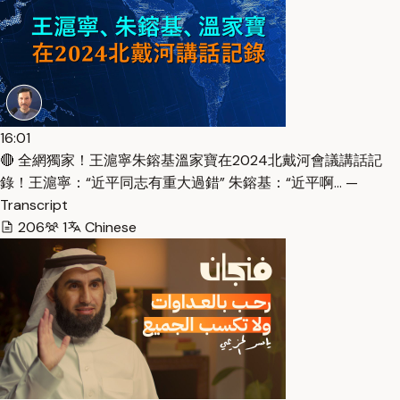
16:01
🔴 全網獨家！王滬寧朱鎔基溫家寶在2024北戴河會議講話記
錄！王滬寧：“近平同志有重大過錯” 朱鎔基：“近平啊… —
Transcript
206
1
Chinese