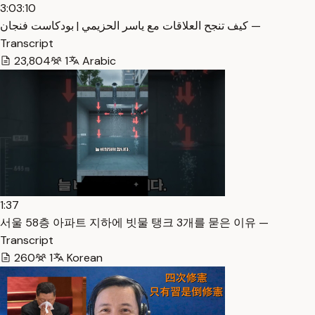
3:03:10
كيف تنجح العلاقات مع ياسر الحزيمي | بودكاست فنجان —
Transcript
23,804
1
Arabic
1:37
서울 58층 아파트 지하에 빗물 탱크 3개를 묻은 이유 —
Transcript
260
1
Korean