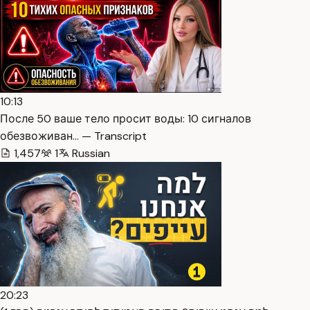
10:13
После 50 ваше тело просит воды: 10 сигналов
обезвоживан… — Transcript
1,457
1
Russian
20:23