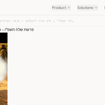
Product
Solutions
פרשת שלח תשפ”ו – הרב ברוך רוזנבלום – סיפור המרגלים מזוו… — TRANSCRIPT
פרשת שלח תשפ"ו - הר