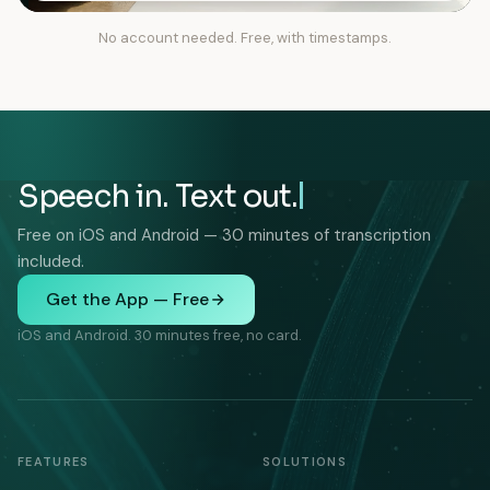
No account needed. Free, with timestamps.
Speech in. Text out.
Free on iOS and Android — 30 minutes of transcription
included.
Get the App — Free
iOS and Android. 30 minutes free, no card.
FEATURES
SOLUTIONS