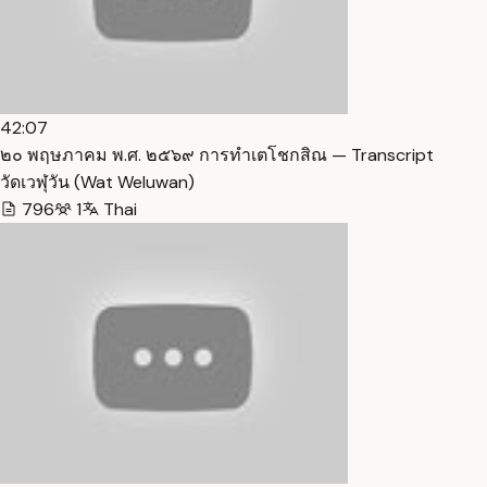
42:07
๒๐ พฤษภาคม พ.ศ. ๒๕๖๙ การทำเตโชกสิณ — Transcript
วัดเวฬุวัน (Wat Weluwan)
796
1
Thai