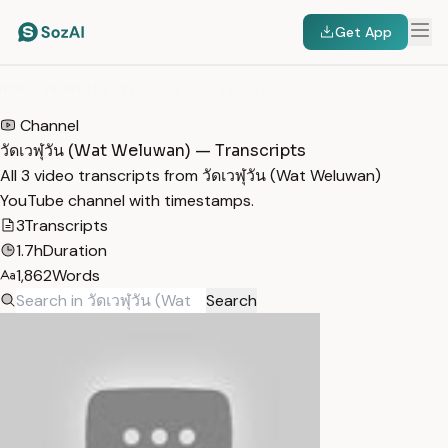
Get App
HOME
/
TRANSCRIPTS
/
วัดเวฬุวัน (WAT WELUWAN)
Channel
วัดเวฬุวัน (Wat Weluwan) — Transcripts
All 3 video transcripts from วัดเวฬุวัน (Wat Weluwan)
YouTube channel with timestamps.
3
Transcripts
1.7h
Duration
1,862
Words
Search