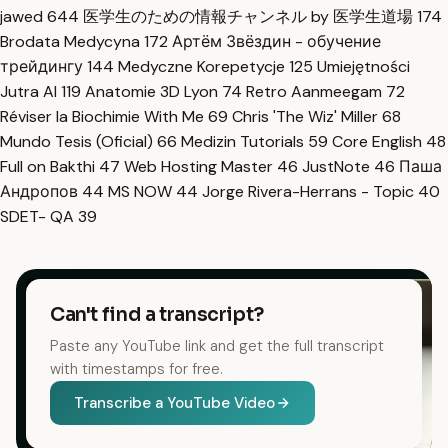
jawed
644
医学生のための情報チャンネル by 医学生道場
174
Brodata Medycyna
172
Артём Звёздин - обучение
трейдингу
144
Medyczne Korepetycje
125
Umiejętności
Jutra AI
119
Anatomie 3D Lyon
74
Retro Aanmeegam
72
Réviser la Biochimie With Me
69
Chris 'The Wiz' Miller
68
Mundo Tesis (Oficial)
66
Medizin Tutorials
59
Core English
48
Full on Bakthi
47
Web Hosting Master
46
JustNote
46
Паша
Андропов
44
MS NOW
44
Jorge Rivera-Herrans - Topic
40
SDET- QA
39
Can't find a transcript?
Paste any YouTube link and get the full transcript
with timestamps for free.
Transcribe a YouTube Video