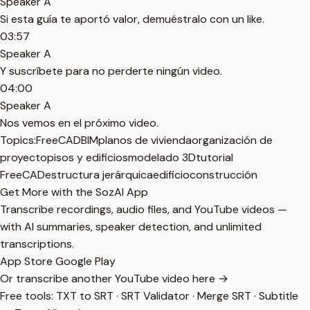
Speaker A
Si esta guía te aportó valor, demuéstralo con un like.
03:57
Speaker A
Y suscríbete para no perderte ningún video.
04:00
Speaker A
Nos vemos en el próximo video.
Topics:
FreeCAD
BIM
planos de vivienda
organización de
proyecto
pisos y edificios
modelado 3D
tutorial
FreeCAD
estructura jerárquica
edificio
construcción
Get More with the SozAI App
Transcribe recordings, audio files, and YouTube videos —
with AI summaries, speaker detection, and unlimited
transcriptions.
App Store
Google Play
Or transcribe another YouTube video here →
Free tools:
TXT to SRT
·
SRT Validator
·
Merge SRT
·
Subtitle