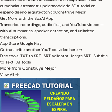
curvo
balaustres
matriz polar
modelado 3D
tutorial en
español
diseño arquitectónico
Construye Mejor
Get More with the SozAI App
Transcribe recordings, audio files, and YouTube videos —
with AI summaries, speaker detection, and unlimited
transcriptions.
App Store
Google Play
Or transcribe another YouTube video here →
Free tools:
TXT to SRT
·
SRT Validator
·
Merge SRT
·
Subtitle
to Text
·
All tools
More from Construye Mejor
View All