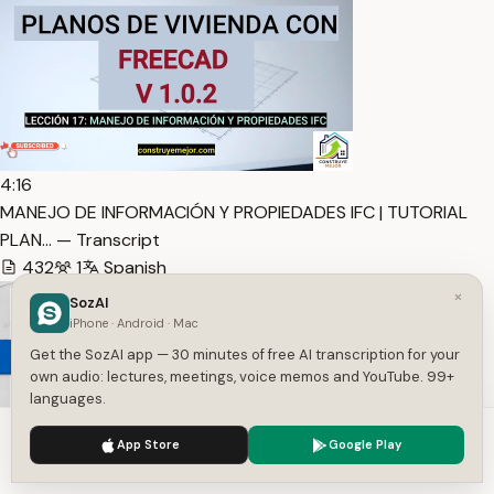
4:16
MANEJO DE INFORMACIÓN Y PROPIEDADES IFC | TUTORIAL
PLAN… — Transcript
432
1
Spanish
×
SozAI
iPhone · Android · Mac
Get the SozAI app — 30 minutes of free AI transcription for your
own audio: lectures, meetings, voice memos and YouTube. 99+
languages.
We use cookies to enhance your experience.
Privacy Policy
App Store
Google Play
Accept
Settings
4:02