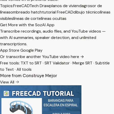
Topics:
FreeCAD
Tech Draw
planos de vivienda
grosor de
línea
sombreado hatch
tutorial FreeCAD
dibujo técnico
líneas
visibles
líneas de corte
líneas ocultas
Get More with the SozAI App
Transcribe recordings, audio files, and YouTube videos —
with AI summaries, speaker detection, and unlimited
transcriptions.
App Store
Google Play
Or transcribe another YouTube video here →
Free tools:
TXT to SRT
·
SRT Validator
·
Merge SRT
·
Subtitle
to Text
·
All tools
More from Construye Mejor
View All