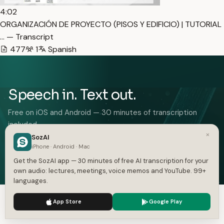
4:02
ORGANIZACIÓN DE PROYECTO (PISOS Y EDIFICIO) | TUTORIAL
… — Transcript
477
1
Spanish
Speech in. Text out.
Free on iOS and Android — 30 minutes of transcription
included.
×
SozAI
Get the App — Free
iPhone · Android · Mac
iOS and Android. 30 minutes free, no card.
Get the SozAI app — 30 minutes of free AI transcription for your
own audio: lectures, meetings, voice memos and YouTube. 99+
languages.
We use cookies to enhance your experience.
Privacy Policy
App Store
Google Play
Accept
Settings
FEATURES
SOLUTIONS