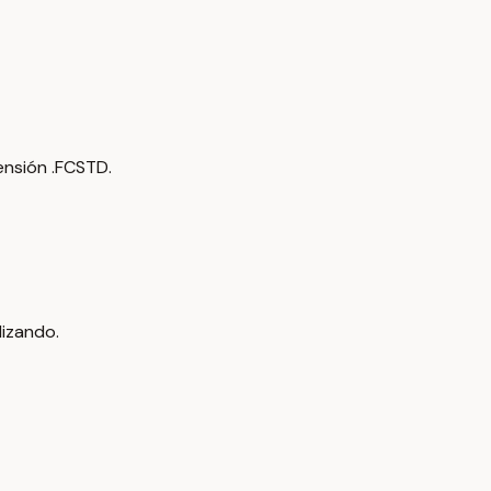
ensión .FCSTD.
lizando.