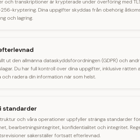
iler och transkriptioner är krypterade under överföring med TLS 
56-kryptering. Dina uppgifter skyddas från obehörig åtkomst
ng och lagring.
fterlevnad
 fullt ut den allmänna dataskyddsförordningen (GDPR) och andra
slagar. Du har full kontroll över dina uppgifter, inklusive rätten att
 och radera din information när som helst.
i standarder
struktur och våra operationer uppfyller stränga standarder fö
ghet, bearbetningsintegritet, konfidentialitet och integritet. R
srevisioner säkerställer fortsatt efterlevnad.