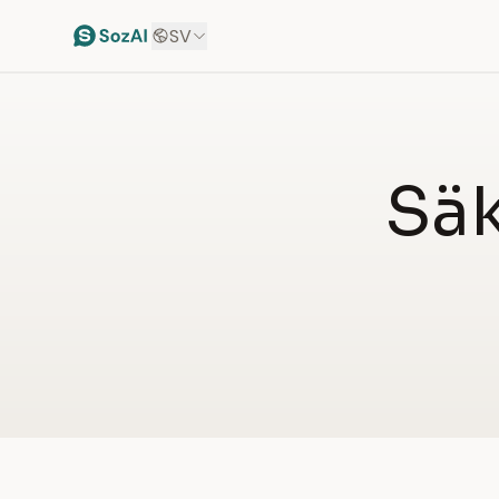
SV
Sä