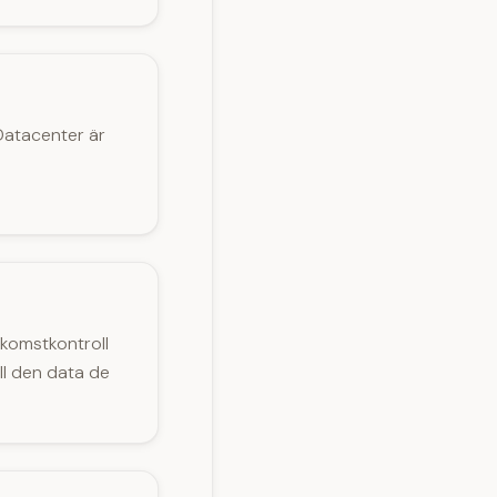
Datacenter är
tkomstkontroll
ll den data de