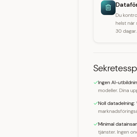
Datafö
Du kontrol
helst när
30 dagar.
Sekretessp
Ingen AI-utbildnin
modeller. Dina upp
Noll datadelning:
V
marknadsförings
Minimal datainsam
tjänster. Ingen on