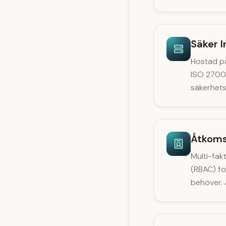
Säker I
Hostad på
ISO 27001
säkerhets
Åtkoms
Multi-fakt
(RBAC) fö
behöver. 