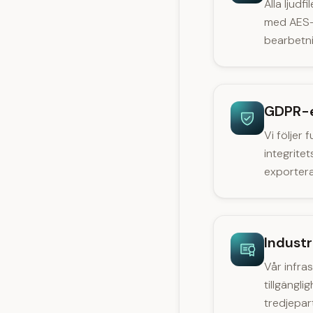
Alla ljudf
med AES-2
bearbetni
GDPR-e
Vi följer
integritet
exportera
Industr
Vår infra
tillgängli
tredjepart