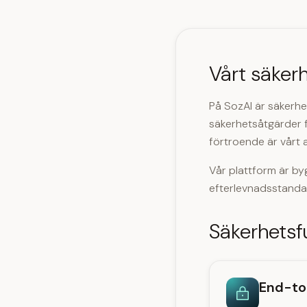
Vårt säker
På SozAI är säkerhe
säkerhetsåtgärder fö
förtroende är vårt a
Vår plattform är by
efterlevnadsstanda
Säkerhetsf
End-to