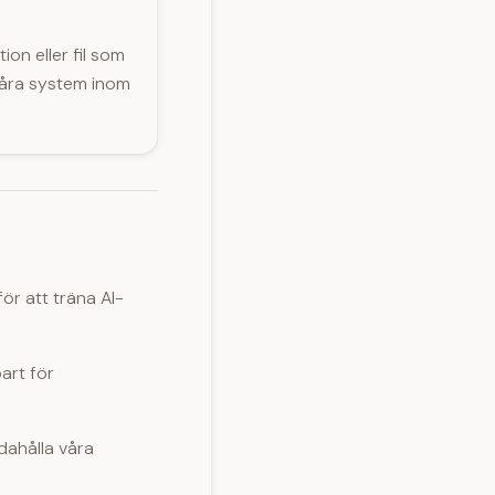
ion eller fil som
våra system inom
för att träna AI-
part för
dahålla våra