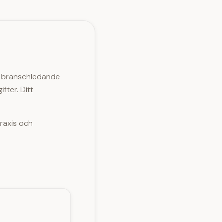
ar branschledande
fter. Ditt
raxis och