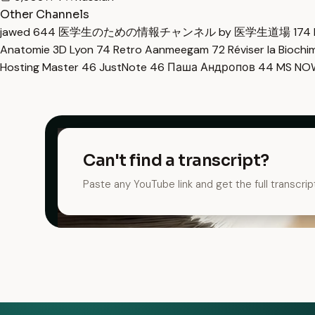
Other Channels
jawed
644
医学生のための情報チャンネル by 医学生道場
174
Anatomie 3D Lyon
74
Retro Aanmeegam
72
Réviser la Bioch
Hosting Master
46
JustNote
46
Паша Андропов
44
MS N
Can't find a transcript?
Paste any YouTube link and get the full transcrip