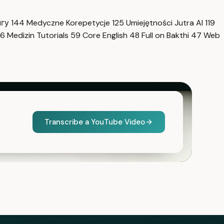
нгу
144
Medyczne Korepetycje
125
Umiejętności Jutra AI
119
6
Medizin Tutorials
59
Core English
48
Full on Bakthi
47
Web
Transcribe a YouTube Video