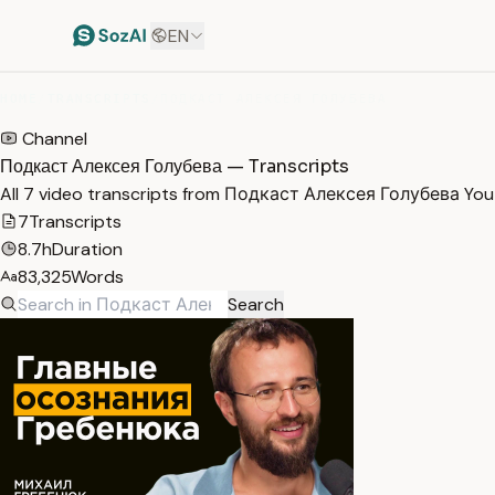
EN
HOME
/
TRANSCRIPTS
/
ПОДКАСТ АЛЕКСЕЯ ГОЛУБЕВА
Channel
Подкаст Алексея Голубева — Transcripts
All 7 video transcripts from Подкаст Алексея Голубева You
7
Transcripts
8.7h
Duration
83,325
Words
Search