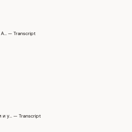
А… — Transcript
и у… — Transcript