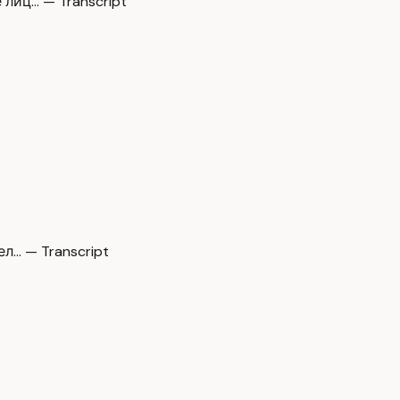
лиц… — Transcript
л… — Transcript