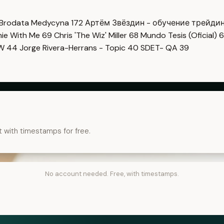
Brodata Medycyna
172
Артём Звёздин - обучение трейди
imie With Me
69
Chris 'The Wiz' Miller
68
Mundo Tesis (Oficial)
6
OW
44
Jorge Rivera-Herrans - Topic
40
SDET- QA
39
t with timestamps for free.
No account needed. Free, with timestamps.