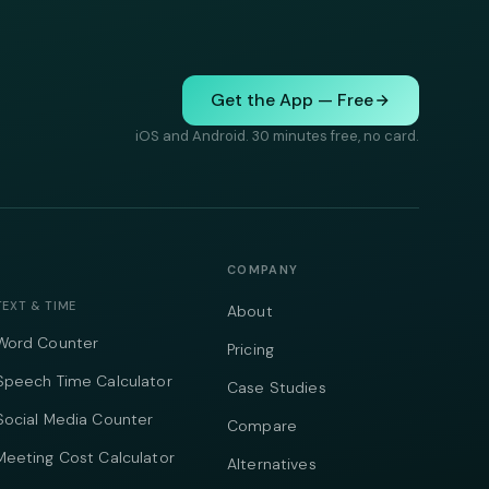
Get the App — Free
iOS and Android. 30 minutes free, no card.
COMPANY
TEXT & TIME
About
Word Counter
Pricing
Speech Time Calculator
Case Studies
Social Media Counter
Compare
Meeting Cost Calculator
Alternatives