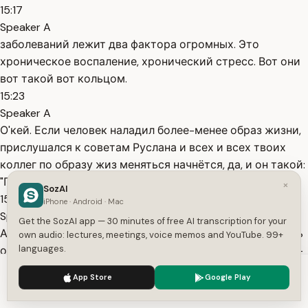
15:17
Speaker A
заболеваний лежит два фактора огромных. Это
хроническое воспаление, хронический стресс. Вот они
вот такой вот кольцом.
15:23
Speaker A
О'кей. Если человек наладил более-менее образ жизни,
прислушался к советам Руслана и всех и всех твоих
коллег по образу жиз меняться начнётся, да, и он такой:
"Пора заниматься нейромедиаторами и гормонами".
×
SozAI
15:35
iPhone · Android · Mac
Speaker A
Get the SozAI app — 30 minutes of free AI transcription for your
А они уже ты уже занялся ими. То есть ты начал менять
own audio: lectures, meetings, voice memos and YouTube. 99+
languages.
образ жизни, ты занялся своими гормонами. Гормоны -
это орган исполнительного власти. Вот то, что там
We use cookies to enhance your experience.
Privacy Policy
App Store
Google Play
происходит, да, вот он, вот он исполняет. Вот у тебя
Accept
Settings
налажена система,