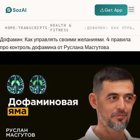
Get App
HEALTH &
HOME
/
TRANSCRIPTS
/
/
ДОФАМИН: КАК УПРАВЛЯТЬ СВОИМИ ЖЕЛАНИЯМИ. 4 ПРАВИЛА ПРО … — TRANSCRIPT
FITNESS
Дофамин: Как управлять своими желаниями. 4 правила
про контроль дофамина от Руслана Масгутова