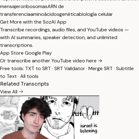
mensajero
ribosomas
ARN de
transferencia
aminoácidos
genética
biología celular
Get More with the SozAI App
Transcribe recordings, audio files, and YouTube videos —
with AI summaries, speaker detection, and unlimited
transcriptions.
App Store
Google Play
Or transcribe another YouTube video here →
Free tools:
TXT to SRT
·
SRT Validator
·
Merge SRT
·
Subtitle
to Text
·
All tools
Related Transcripts
View All