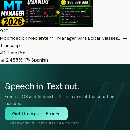
9:10
Modificacion Mediante MT Manager VIP || Editar Classes.… —
Transcript
JD Tech Pro
2,455
1
Spanish
Speech in. Text out.
Free on iOS and Android — 30 minutes of transcription
included.
Get the App — Free
iOS and Android. 30 minutes free, no card.