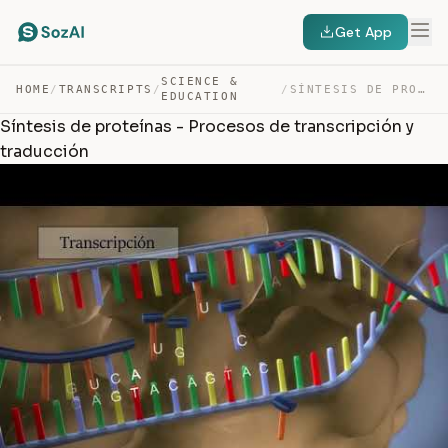
Get App
SCIENCE &
HOME
/
TRANSCRIPTS
/
/
SÍNTESIS DE PROTEÍNAS – PROCESOS DE TRANSCRIPCIÓN Y TRA… — TRANSCRIPT
EDUCATION
Síntesis de proteínas - Procesos de transcripción y
traducción