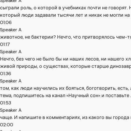
Speaker A
сыграли роль, о которой в учебниках почти не говорят.
который люди задавали тысячи лет и никак не могли на 
01:06
Speaker A
животное, не бактерии? Нечто, что притворялось чем-т
01:17
Speaker A
Нечто, без чего не было бы ни наших лесов, ни нашего 
живой природы, о существах, которые старше динозавро
01:36
Speaker A
том, как люди научились их бояться, боготворить, есть
тема, подпишитесь на канал «Научный сон» и поставьте
01:53
Speaker A
чаще. И напишите в комментариях, из какого вы города и
02:00