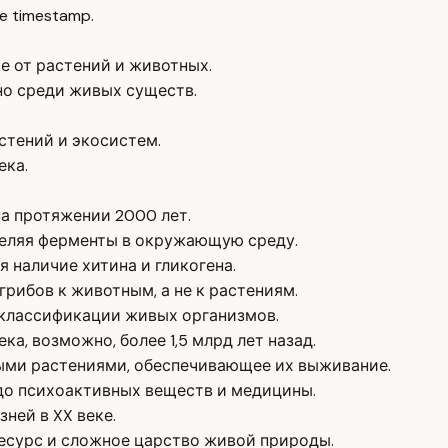
e timestamp.
е от растений и животных.
но среди живых существ.
.
стений и экосистем.
ека.
а протяжении 2000 лет.
деляя ферменты в окружающую среду.
 наличие хитина и гликогена.
грибов к животным, а не к растениям.
в классификации живых организмов.
ка, возможно, более 1,5 млрд лет назад.
ыми растениями, обеспечивающее их выживание.
 до психоактивных веществ и медицины.
ней в XX веке.
есурс и сложное царство живой природы.