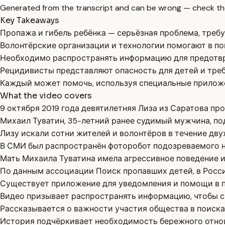
Generated from the transcript and can be wrong — check th
Key Takeaways
Пропажа и гибель ребёнка — серьёзная проблема, тре
Волонтёрские организации и технологии помогают в по
Необходимо распространять информацию для предотвр
Рецидивисты представляют опасность для детей и треб
Каждый может помочь, используя специальные прилож
What the video covers
9 октября 2019 года девятилетняя Лиза из Саратова пр
Михаил Туватин, 35-летний ранее судимый мужчина, по
Лизу искали сотни жителей и волонтёров в течение дву
В СМИ был распространён фоторобот подозреваемого н
Мать Михаила Туватина имела агрессивное поведение и
По данным ассоциации Поиск пропавших детей, в Росс
Существует приложение для уведомления и помощи в п
Видео призывает распространять информацию, чтобы с
Рассказывается о важности участия общества в поиска
История подчёркивает необходимость бережного отнош