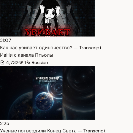
31:07
Как нас убивает одиночество? — Transcript
ИвНи с канала Птьолы
4,732
1
Russian
2:25
Ученые потвердили Конец Света — Transcript