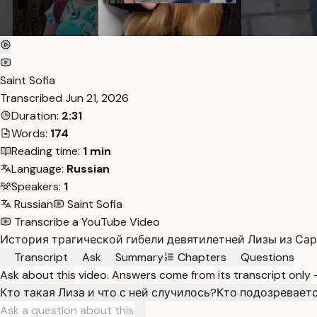
Saint Sofia
Transcribed
Jun 21, 2026
Duration:
2:31
Words:
174
Reading time:
1 min
Language:
Russian
Speakers:
1
Russian
Saint Sofia
Transcribe a YouTube Video
История трагической гибели девятилетней Лизы из Сар
Transcript
Ask
Summary
Chapters
Questions
Ask about this video. Answers come from its transcript only
Кто такая Лиза и что с ней случилось?
Кто подозреваетс