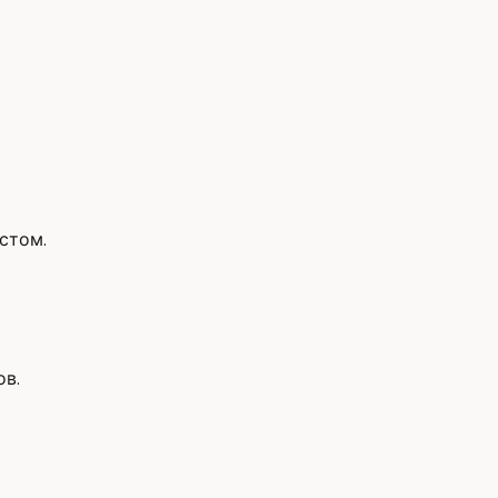
стом.
ов.