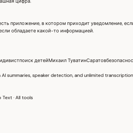
рашная цифра.
 есть приложение, в котором приходит уведомление, есл
 если обладаете какой-то информацией.
идивист
поиск детей
Михаил Туватин
Саратов
безопаснос
 AI summaries, speaker detection, and unlimited transcription
o Text
·
All tools