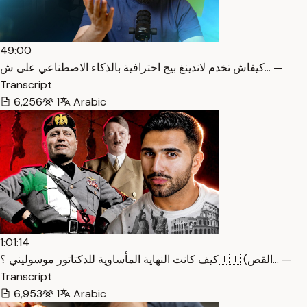
49:00
كيفاش تخدم لاندينغ بيج احترافية بالذكاء الاصطناعي على ش… —
Transcript
6,256
1
Arabic
1:01:14
كيف كانت النهاية المأساوية للدكتاتور موسوليني ؟🇮🇹 (القص… —
Transcript
6,953
1
Arabic