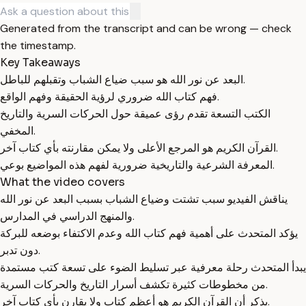
Generated from the transcript and can be wrong — check
the timestamp.
Key Takeaways
البعد عن نور الله هو سبب ضياع الشباب وتقبلهم للباطل.
فهم كتاب الله ضروري لرؤية الحقيقة وفهم الواقع.
الكتب التسعة تقدم رؤى عميقة حول الحركات السرية والتاريخ
المخفي.
القرآن الكريم هو المرجع الأعلى ولا يمكن مقارنته بأي كتاب آخر.
المعرفة الشرعية والتاريخية ضرورية لفهم هذه المواضيع بوعي.
What the video covers
يناقش الفيديو سبب تشتت وضياع الشباب بسبب البعد عن نور الله
والمنهج الدراسي في المدارس.
يؤكد المتحدث على أهمية فهم كتاب الله وعدم الاكتفاء بوضعه للبركة
دون تدبر.
يبدأ المتحدث رحلة معرفية عبر تسليط الضوء على تسعة كتب مستمدة
من مخطوطات كثيرة تكشف أسرار التاريخ والحركات السرية.
يذكر أن القرآن الكريم هو أعظم كتاب ولا يقارن بأي كتاب آخر.