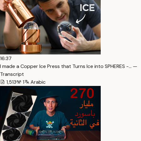
16:37
I made a Copper Ice Press that Turns Ice into SPHERES -… —
Transcript
1,513
1
Arabic