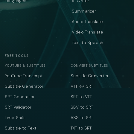
Languages
AI Writer
Summarizer
Audio Translate
Video Translate
Text to Speech
FREE TOOLS
YOUTUBE & SUBTITLES
CONVERT SUBTITLES
YouTube Transcript
Subtitle Converter
Subtitle Generator
VTT ↔ SRT
SRT Generator
SRT to VTT
SRT Validator
SBV to SRT
Time Shift
ASS to SRT
Subtitle to Text
TXT to SRT