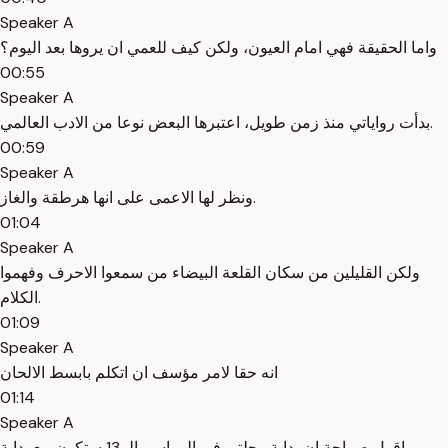
Speaker A
واما الحقيقة فهي امام العيون، ولكن كيف للعمي ان يروها بعد اليوم؟
00:55
Speaker A
بدأت رواياتي منذ زمن طويل، اعتبرها البعض نوعا من الادب العالمي.
00:59
Speaker A
ونظر لها الاعمى على انها هرطقة والغاز.
01:04
Speaker A
ولكن القليلين من سكان القلعة البيضاء من سمعوا الاحرف وفهموا
الكلام.
01:09
Speaker A
انه حقا لامر مؤسف ان اتكلم بابسط الالحان
01:14
Speaker A
واقول صراحة ان بداية رحلتي في المواسم الـ 13 ستكون مع بداية