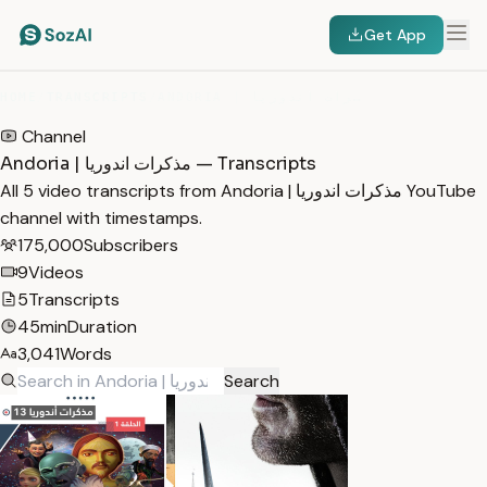
Get App
HOME
/
TRANSCRIPTS
/
ANDORIA | مذكرات اندوريا
Channel
Andoria | مذكرات اندوريا — Transcripts
All 5 video transcripts from Andoria | مذكرات اندوريا YouTube
channel with timestamps.
175,000
Subscribers
9
Videos
5
Transcripts
45min
Duration
3,041
Words
Search