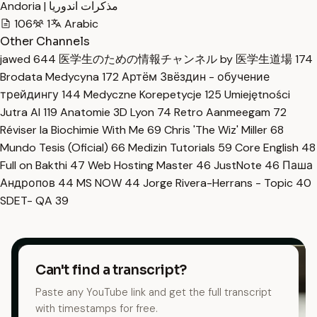
Andoria | مذكرات اندوريا
106
1
Arabic
Other Channels
jawed
644
医学生のための情報チャンネル by 医学生道場
174
Brodata Medycyna
172
Артём Звёздин - обучение
трейдингу
144
Medyczne Korepetycje
125
Umiejętności
Jutra AI
119
Anatomie 3D Lyon
74
Retro Aanmeegam
72
Réviser la Biochimie With Me
69
Chris 'The Wiz' Miller
68
Mundo Tesis (Oficial)
66
Medizin Tutorials
59
Core English
48
Full on Bakthi
47
Web Hosting Master
46
JustNote
46
Паша
Андропов
44
MS NOW
44
Jorge Rivera-Herrans - Topic
40
SDET- QA
39
Can't find a transcript?
Paste any YouTube link and get the full transcript
with timestamps for free.