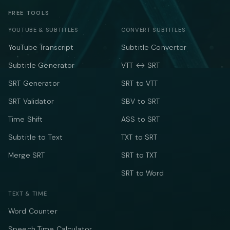
FREE TOOLS
YOUTUBE & SUBTITLES
CONVERT SUBTITLES
YouTube Transcript
Subtitle Converter
Subtitle Generator
VTT ↔ SRT
SRT Generator
SRT to VTT
SRT Validator
SBV to SRT
Time Shift
ASS to SRT
Subtitle to Text
TXT to SRT
Merge SRT
SRT to TXT
SRT to Word
TEXT & TIME
Word Counter
Speech Time Calculator