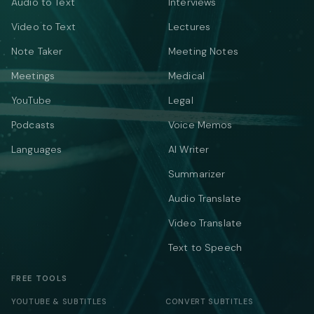
Audio to Text
Interviews
Video to Text
Lectures
Note Taker
Meeting Notes
Meetings
Medical
YouTube
Legal
Podcasts
Voice Memos
Languages
AI Writer
Summarizer
Audio Translate
Video Translate
Text to Speech
FREE TOOLS
YOUTUBE & SUBTITLES
CONVERT SUBTITLES