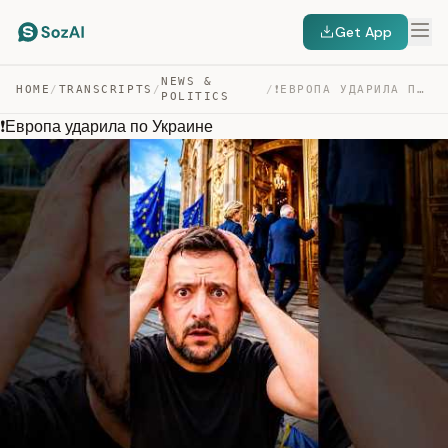
Get App
NEWS &
HOME
/
TRANSCRIPTS
/
/
❗️ЕВРОПА УДАРИЛА ПО УКРАИНЕ — TRANSCRIPT
POLITICS
❗️Европа ударила по Украине