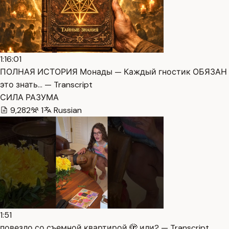
1:16:01
ПОЛНАЯ ИСТОРИЯ Монады — Каждый гностик ОБЯЗАН
это знать… — Transcript
СИЛА РАЗУМА
9,282
1
Russian
1:51
повезло со съемной квартирой 🫣 или? — Transcript