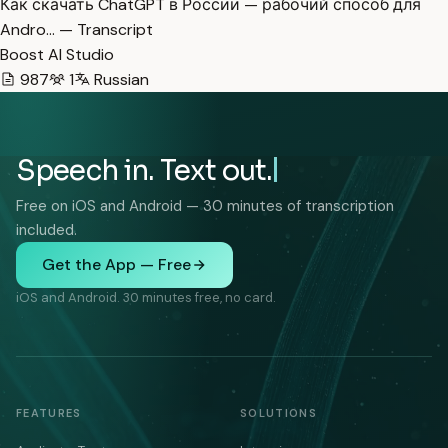
Как скачать ChatGPT в России — рабочий способ для
Andro… — Transcript
Boost AI Studio
987
1
Russian
Speech in. Text out.
Free on iOS and Android — 30 minutes of transcription
included.
Get the App — Free
iOS and Android. 30 minutes free, no card.
FEATURES
SOLUTIONS