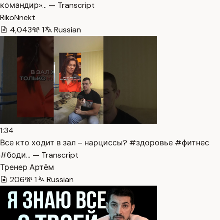
командир»… — Transcript
RikoNnekt
4,043
1
Russian
1:34
Все кто ходит в зал – нарциссы? #здоровье #фитнес
#боди… — Transcript
Тренер Артём
206
1
Russian