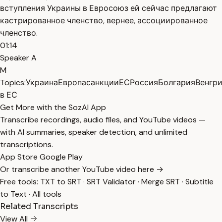
вступления Украины в Евросоюз ей сейчас предлагают
кастрированное членство, вернее, ассоциированное
членство.
01:14
Speaker A
M
Topics:
Украина
Европа
санкции
ЕС
Россия
Болгария
Венгр
в ЕС
Get More with the SozAI App
Transcribe recordings, audio files, and YouTube videos —
with AI summaries, speaker detection, and unlimited
transcriptions.
App Store
Google Play
Or transcribe another YouTube video here →
Free tools:
TXT to SRT
·
SRT Validator
·
Merge SRT
·
Subtitle
to Text
·
All tools
Related Transcripts
View All