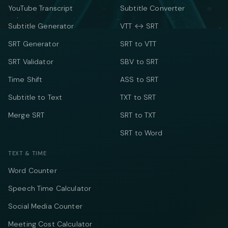
YouTube Transcript
Subtitle Converter
Subtitle Generator
VTT ↔ SRT
SRT Generator
SRT to VTT
SRT Validator
SBV to SRT
Time Shift
ASS to SRT
Subtitle to Text
TXT to SRT
Merge SRT
SRT to TXT
SRT to Word
TEXT & TIME
Word Counter
Speech Time Calculator
Social Media Counter
Meeting Cost Calculator