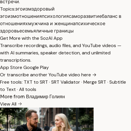
встречи.
Topics:
эгоизм
здоровый
эгоизм
отношения
психология
саморазвитие
баланс в
отношениях
мужчина и женщина
психическое
здоровье
семья
личные границы
Get More with the SozAI App
Transcribe recordings, audio files, and YouTube videos —
with AI summaries, speaker detection, and unlimited
transcriptions.
App Store
Google Play
Or transcribe another YouTube video here →
Free tools:
TXT to SRT
·
SRT Validator
·
Merge SRT
·
Subtitle
to Text
·
All tools
More from Владимир Голиян
View All