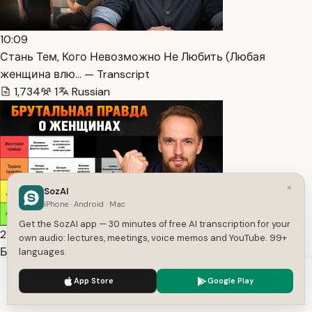
10:09
Стань Тем, Кого Невозможно Не Любить (Любая
женщина влю… — Transcript
1,734
1
Russian
×
SozAI
iPhone · Android · Mac
Get the SozAI app — 30 minutes of free AI transcription for your
21:38
own audio: lectures, meetings, voice memos and YouTube. 99+
Брутальная Природа Женщин, правда которую нужно
languages.
принять… — Transcript
We use cookies to enhance your experience.
Privacy Policy
App Store
Google Play
3,896
1
Russian
Accept
Settings