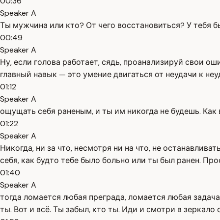
00:36
Speaker A
Ты мужчина или кто? От чего восстановиться? У тебя бы
00:49
Speaker A
Ну, если голова работает, сядь, проанализируй свои ош
главный навык — это умение двигаться от неудачи к неуд
01:12
Speaker A
ощущать себя раненым, и ты им никогда не будешь. Ка
01:22
Speaker A
Никогда, ни за что, несмотря ни на что, не останавлива
себя, как будто тебе было больно или ты был ранен. Пр
01:40
Speaker A
тогда ломается любая преграда, ломается любая задача.
ты. Вот и всё. Ты забыл, кто ты. Иди и смотри в зеркало с