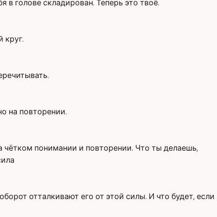
бя в голове складирован. Теперь это твоё.
 круг.
еречитывать.
но на повторении.
на чётком понимании и повторении. Что ты делаешь,
сила
борот отталкивают его от этой силы. И что будет, если