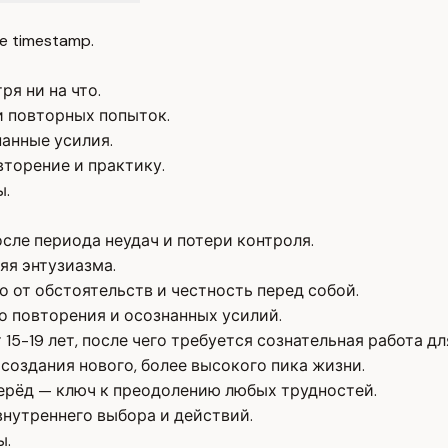
e timestamp.
я ни на что.
и повторных попыток.
анные усилия.
вторение и практику.
ы.
сле периода неудач и потери контроля.
яя энтузиазма.
 от обстоятельств и честность перед собой.
 повторения и осознанных усилий.
15-19 лет, после чего требуется сознательная работа д
оздания нового, более высокого пика жизни.
ерёд — ключ к преодолению любых трудностей.
внутреннего выбора и действий.
ы.