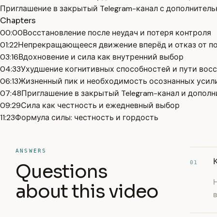
Приглашение в закрытый Telegram-канал с дополнитель
Chapters
00:00
Восстановление после неудач и потеря контроля
01:22
Непрекращающееся движение вперёд и отказ от п
03:16
Вдохновение и сила как внутренний выбор
04:33
Ухудшение когнитивных способностей и пути вос
06:13
Жизненный пик и необходимость осознанных усил
07:48
Приглашение в закрытый Telegram-канал и допол
09:29
Сила как честность и ежедневный выбор
11:23
Формула силы: честность и гордость
ANSWERS
01
Questions
about this video
в