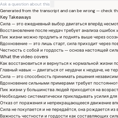
Generated from the transcript and can be wrong — check th
Key Takeaways
Сила — это ежедневный выбор двигаться вперёд несмотр
Восстановление после неудач требует анализа ошибок 
Пик жизни можно продлить и поднять выше через осозн
Вдохновение — это лишь старт, сила приходит через по
Честность с собой и гордость — основа настоящей сил
What the video covers
Как восстановиться и вернуться к нормальной жизни по
Главный навык — двигаться от неудачи к неудаче, не тер
Сила — это способность принимать решения независимо
Вдохновение сильными примерами требует постоянного
Пик жизни у большинства людей приходится на возраст 
Необходимо систематически прикладывать усилия для с
Отказ от поражения и непрекращающееся движение вп
Сила не покупается и не передаётся, она рождается из 
Важность честности и гордости как составляющих сил