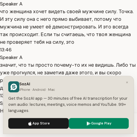
Speaker A
что женщина хочет видеть своей мужчине силу. Точка.
И эту силу она с него прямо выбивает, потому что
мужчина не умеет её демонстрировать. И это всегда
так происходит. Если ты считаешь, что твоя женщина
не проверяет тебя на силу, это
13:46
Speaker A
значит, что ты просто почему-то их не видишь. Либо ты
уже прогнулся, не заметив даже этого, и вы скоро
разойдётесь, либо ты так классно их проходишь, что
×
SozAI
даже этого не замечаешь.
iPhone · Android · Mac
13:56
Get the SozAI app — 30 minutes of free AI transcription for your
Speaker A
own audio: lectures, meetings, voice memos and YouTube. 99+
Но она будет тебя тестировать на силу, как на первом
languages.
свидании, так на десятом, так и через 20 лет жизни
We use cookies to enhance your experience.
Privacy Policy
App Store
Google Play
всегда. Если она действительно перестала тестировать
Accept
Settings
тебя на силу, это значит, что она в тебя больше мужчину