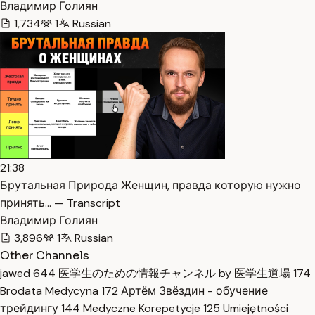
Владимир Голиян
1,734
1
Russian
21:38
Брутальная Природа Женщин, правда которую нужно
принять… — Transcript
Владимир Голиян
3,896
1
Russian
Other Channels
jawed
644
医学生のための情報チャンネル by 医学生道場
174
Brodata Medycyna
172
Артём Звёздин - обучение
трейдингу
144
Medyczne Korepetycje
125
Umiejętności