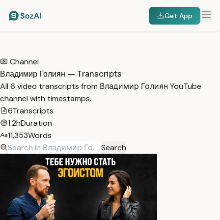
Get App
HOME
/
TRANSCRIPTS
/
ВЛАДИМИР ГОЛИЯН
Channel
Владимир Голиян — Transcripts
All 6 video transcripts from Владимир Голиян YouTube
channel with timestamps.
6
Transcripts
1.2h
Duration
11,353
Words
Search