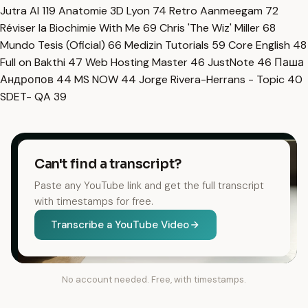
Jutra AI
119
Anatomie 3D Lyon
74
Retro Aanmeegam
72
Réviser la Biochimie With Me
69
Chris 'The Wiz' Miller
68
Mundo Tesis (Oficial)
66
Medizin Tutorials
59
Core English
48
Full on Bakthi
47
Web Hosting Master
46
JustNote
46
Паша
Андропов
44
MS NOW
44
Jorge Rivera-Herrans - Topic
40
SDET- QA
39
Can't find a transcript?
Paste any YouTube link and get the full transcript
with timestamps for free.
Transcribe a YouTube Video
No account needed. Free, with timestamps.