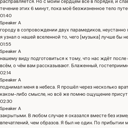
расправляется. Но с моим сердцем всё в порядке, и слава
течение этих 6 минут, пока моё безжизненное тело пут
01:40
Speaker A
городу в сопровождении двух парамедиков, неустанно 
я узнал о нашей вселенной то, чего [музыка] лучше бы 
01:55
Speaker A
нашему виду подготовиться к тому, что нас ждёт после 
всём, о чём вам рассказывают. Блаженный, гостеприим
02:14
Speaker A
поднимал меня в небеса. Я прошёл через несколько вра
каком-либо смысле, но всё же помню ощущение присутс
02:30
Speaker A
закрытыми. В любом случае я оказался вместе без изме
впечатлений, чем образов. Я был не один. По прибытии