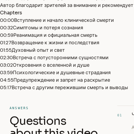
Автор благодарит зрителей за внимание и рекомендует 
Chapters
00:00
Вступление и начало клинической смерти
00:32
Симптомы и потеря сознания
00:59
Реанимация и официальная смерть
01:27
Возвращение к жизни и последствия
01:55
Духовный опыт и свет
02:30
Встреча с потусторонними сущностями
03:02
Откровения о вселенной и душе
03:59
Психологические и душевные страдания
04:55
Предупреждение и запрет на раскрытие
05:17
Встреча с другим пережившим смерть и выводы
ANSWERS
01
Questions
about this video