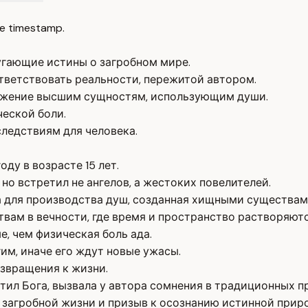
e timestamp.
гающие истины о загробном мире.
ответствовать реальности, пережитой автором.
лужение высшим сущностям, использующим души.
еской боли.
ледствиям для человека.
ду в возрасте 15 лет.
но встретил не ангелов, а жестоких повелителей.
а для производства душ, созданная хищными существам
вам в вечности, где время и пространство растворяютс
, чем физическая боль ада.
им, иначе его ждут новые ужасы.
звращения к жизни.
ил Бога, вызвала у автора сомнения в традиционных пр
 загробной жизни и призыв к осознанию истинной прир