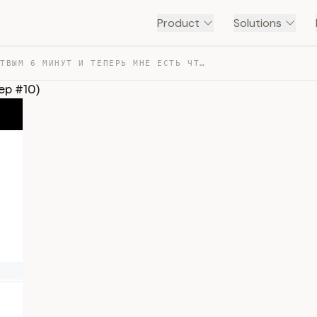
Product
Solutions
БЫЛ МЕРТВЫМ 6 МИНУТ И ТЕПЕРЬ МНЕ ЕСТЬ ЧТО СКАЗАТЬ (NOSL… — TRANSCRIPT
eep #10)