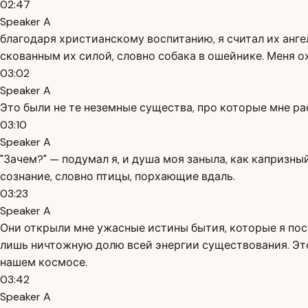
02:47
Speaker A
благодаря христианскому воспитанию, я считал их анге
скованным их силой, словно собака в ошейнике. Меня о
03:02
Speaker A
Это были не те неземные существа, про которые мне ра
03:10
Speaker A
"Зачем?" — подумал я, и душа моя заныла, как капризн
сознание, словно птицы, порхающие вдаль.
03:23
Speaker A
Они открыли мне ужасные истины бытия, которые я пос
лишь ничтожную долю всей энергии существования. Это
нашем космосе.
03:42
Speaker A