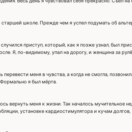
дения. Весь день я чувствовал себя прекрасно. Съел на
з в старшей школе. Прежде чем я успел подумать об аль
 случился приступ, который, как я позже узнал, был пр
сле. Я, по-видимому, упал на дорогу, и женщина за рул
ь перевести меня в чувства, а когда не смогла, позвон
 Формально я был мёртв.
алось вернуть меня к жизни. Так началось мучительное 
обляции, установке кардиостимулятора и кучам долгов,