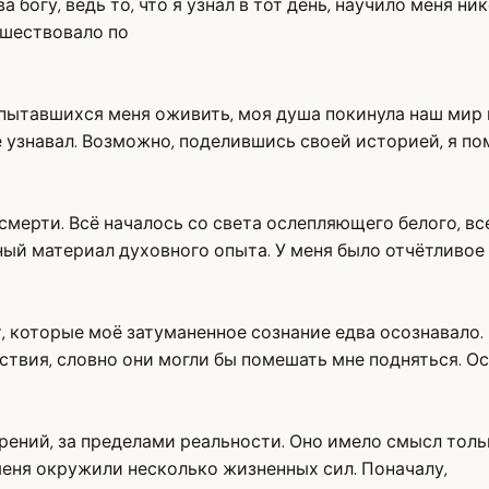
 богу, ведь то, что я узнал в тот день, научило меня ник
ешествовало по
пытавшихся меня оживить, моя душа покинула наш мир и
не узнавал. Возможно, поделившись своей историей, я по
смерти. Всё началось со света ослепляющего белого, вс
ный материал духовного опыта. У меня было отчётливое
т, которые моё затуманенное сознание едва осознавало.
твия, словно они могли бы помешать мне подняться. О
рений, за пределами реальности. Оно имело смысл тольк
 меня окружили несколько жизненных сил. Поначалу,