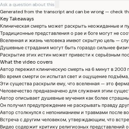
Generated from the transcript and can be wrong — check th
Key Takeaways
Клиническая смерть может раскрыть неожиданные и пу
Традиционные представления о рае и боге могут не со
Вселенная и жизнь человека имеют скрытую цель — с
Душевные страдания могут быть гораздо сильнее физич
Раскрытие этих истин может привести к серьёзным пос
What the video covers
Автор пережил клиническую смерть на 6 минут в 2003 го
Во время смерти он испытал свет и ощущение подъёма, 
Эти существа раскрыли ему, что вселенная — это ферм
Человечество предназначено для служения этим сущест
Автор описывает душевные мучения как более страшные
Он получил предупреждение не раскрывать правду друг
Автор столкнулся с непониманием и травмами после во
Встреча с другим человеком, утверждающим, что встрет
Видео содержит критику религиозных представлений о