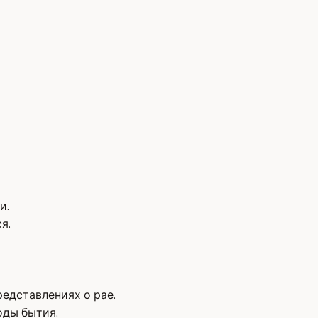
и.
я.
едставлениях о рае.
оды бытия.