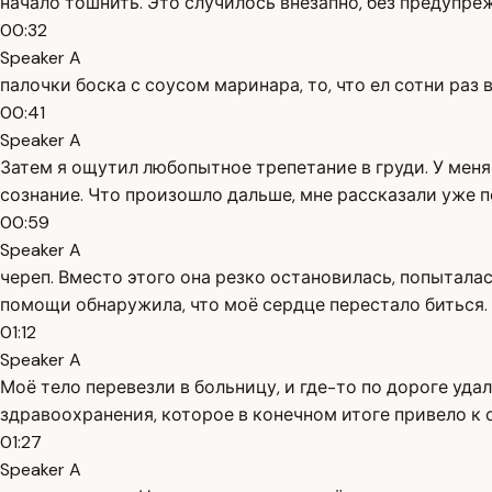
начало тошнить. Это случилось внезапно, без предупреж
00:32
Speaker A
палочки боска с соусом маринара, то, что ел сотни ра
00:41
Speaker A
Затем я ощутил любопытное трепетание в груди. У меня
сознание. Что произошло дальше, мне рассказали уже по
00:59
Speaker A
череп. Вместо этого она резко остановилась, попыталас
помощи обнаружила, что моё сердце перестало биться.
01:12
Speaker A
Моё тело перевезли в больницу, и где-то по дороге уд
здравоохранения, которое в конечном итоге привело к 
01:27
Speaker A