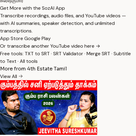
சுரேஷ்குமார்
Get More with the SozAI App
Transcribe recordings, audio files, and YouTube videos —
with AI summaries, speaker detection, and unlimited
transcriptions.
App Store
Google Play
Or transcribe another YouTube video here →
Free tools:
TXT to SRT
·
SRT Validator
·
Merge SRT
·
Subtitle
to Text
·
All tools
More from 4th Estate Tamil
View All