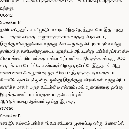
கோயிலுடைய அமைப்புகளுக்காகவும் கட்டமைப்பாகவும் அதுக்காக
வந்தது.
06:42
Speaker B
தனிமனிதனுக்காக ஜோதிடம் வரல அந்த நேரத்துல. சோ இது வந்து
கூட்டாதான் வந்தது. ராஜாக்களுக்காக வந்தது. அரசு எப்படி
இருக்கும்ங்கறதுக்காக வந்தது. சோ அதுக்கு அப்புறமா நம்ம வந்து
தனிமனித தனிமனிதனுடைய ஜோதிடம் அப்படின்னு பார்க்கிறப்போ சில
விஷயங்கள் புரிய வந்தது என்ன அப்படின்னா இதைத்தான் ஒரு 200
வருடங்களா போய்க்கொண்டிருக்கிற ஒரு டிபேட்டே இதுதான். அது
என்னன்னா அக்யூரஸினு ஒரு விஷயம் இருக்குது. நம்மளுடைய
கிராவிடேஷனல் புல்லுன்னு ஒன்னு இருக்குது. கிரகங்கள் வந்து அப்ப
கணிச்ச மாதிரி அதே பேட்டர்ன்ல எல்லாம் மூவ் ஆகலங்கறது ஒன்னு
இருக்கு. லைட்டா நம்மளுடைய குளோபும் டில்ட்
ஆயிடுச்சுங்கறதெல்லாம் ஒன்னு இருக்கு.
07:06
Speaker B
சோ இதெல்லாம் பார்க்கிறப்போ சரியான முறைப்படி வந்து பிளானட்ஸ்