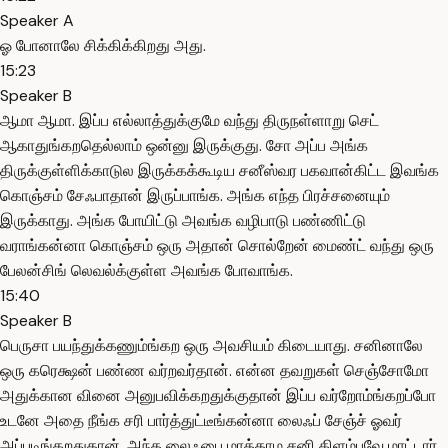
Speaker A
ஓ போனாலே சிக்கிக்கிறது அது.
15:23
Speaker B
ஆமா ஆமா. இப்ப எல்லாத்துக்குமே வந்து திருநள்ளாறு செட்
ஆகாதுங்கறதெல்லாம் ஒன்னு இருக்குது. சோ அப்ப அங்க
திருக்குள்ளிக்காடுல இருக்கக்கூடிய சனீஸ்வர பகவான்கிட்ட இவங்க
கொஞ்சம் சேஃபாதான் இருப்பாங்க. அங்க எந்த பிரச்சனையும்
இருக்காது. அங்க போயிட்டு அவங்க வழிபாடு பண்ணிட்டு
வராங்கன்னா கொஞ்சம் ஒரு அதான் சொல்றேன் மைண்ட் வந்து ஒரு
பேலன்சிங் லெவல்க்குள்ள அவங்க போவாங்க.
15:40
Speaker B
பெருசா பயந்துக்கணும்ங்கற ஒரு அவசியம் கிடையாது. சனினாலே
ஒரு கரெக்ஷன் பண்ண வர்றவர்தான். என்ன தவறுகள் செஞ்சோமோ
அதுக்கான வினை அனுபவிக்கறதுக்குதான் இப்ப வர்றோம்ங்கறப்போ
உடனே அதை நீங்க சரி பார்த்துட்டீங்கன்னா லைஃப் சேஞ்ச் ஓவர்
அப்படிங்கறதுதான். அந்த லைஃபை மாத்தாம சனி கிளம்பவே மாட்டார்.