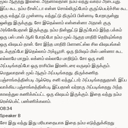
மூவ் ஆகுறது இல்லை. அதனாலதான் நம்ம வந்து வக்ரம் அடையுது.
இப்ப கூட நம்ம ரீசன்ட்டா என்ன சொல்லிருப்போம் குருப்பெயர்ச்சில கூட
குரு வந்துட்டு முன்னாடி வந்துட்டு திரும்பி பின்னாடி போறாருன்னு
ஒன்னு இருக்குது. சோ இதெல்லாம் என்னன்னா அதான் குரு
அங்கேயேதான் இருக்குது. நம்ம நின்னுட்டு இருப்போம் இந்த பக்கம்
ஒரு பஸ் பாஸ் ஆகி போறப்போ நம்ம மூவ் ஆகுற மாதிரி தெரியும்ங்கற
ஒரு விஷயம் தான். சோ இந்த மாதிரி பிளானட்ஸ்ல சில விஷயங்கள்
நடக்குறப்போ இதெல்லாம் அக்யூரசி. ஒரு நிமிஷம் மிஸ் பண்ணா கூட
எல்லாமே மாறும். லக்னம் எல்லாமே மாறிடும். சோ ஒரு சனி
அப்படிங்கறப்போ ஒரு ராசியில இரண்டரை வருஷம் இருக்கும்.
மெதுவாதான் மூவ் ஆகும் அப்படிங்கறது. திருக்கணித
பஞ்சாங்கத்தின்படி ஆல்ரெடி சனி வந்துட்டார் அப்படிங்கறதுதான். இப்ப
வாக்கிய பஞ்சாங்கத்தின்படி இப்பதான் வர்றாரு அப்படிங்கறது அந்த
காலத்துல கணிக்கப்பட்ட ஒரு விஷயம் இருக்கும். இதை வந்து நம்ம
ரெஸ்பெக்ட் பண்ணிக்கலாம்.
08:34
Speaker B
சோ இது வந்து இது மரியாதையாக இதை நம்ம எடுத்துக்கிறது