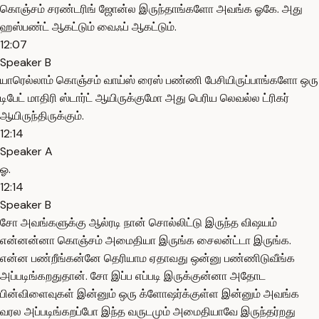
கொஞ்சம் சரண்டரிங் ஜோன்ல இருந்தாங்களோ அவங்க ஓகே. அது
ஹஸ்பண்ட் ஆகட்டும் வைஃப் ஆகட்டும்.
12:07
Speaker B
யாரெல்லாம் கொஞ்சம் வாய்ஸ் ரைஸ் பண்ணி பேசியிருப்பாங்களோ ஒரு
டிபேட் மாதிரி ஸ்டார்ட் ஆயிருக்குமோ அது பெரிய லெவல்ல ட்ரிகர்
ஆயிருந்திருக்கும்.
12:14
Speaker A
ஓ.
12:14
Speaker B
சோ அவங்களுக்கு ஆல்ரடி நான் சொல்லிட்டு இருந்த விஷயம்
என்னன்னா கொஞ்சம் அமைதியா இருங்க சைலன்ட்டா இருங்க.
என்ன பண்றீங்கன்னே தெரியாம ஏதாவது ஒன்னு பண்ணிடுவீங்க
அப்படிங்கறதுதான். சோ இப்ப எப்படி இருக்குன்னா அதோட
பின்விளைவுகள் இன்னும் ஒரு க்ளோஷர்க்குள்ள இன்னும் அவங்க
வரல அப்படிங்கறப்போ இந்த வருடமும் அமைதியாவே இருந்தர்றது