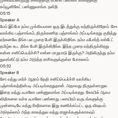
முகவரியிலிருந்து உங்களுக்கு ரிப்ளை பண்ணி உங்களுக்கு
கம்யூனிகேட் பண்ணுவாங்க. நன்றி.
05:15
Speaker A
மேம் இப்போ நம்ம முக்கியமான ஒரு இடத்துக்கு வந்திருக்கிறோம். சோ
வாக்கிய பஞ்சாங்கம், திருக்கணித பஞ்சாங்கம் அப்படிங்கறது குறித்து
ஏற்கனவே நீங்க பல முறை பேசி இருக்கிறீங்க. நம்ம ஃபோர்த் எஸ்டேட்
தமிழ்ல கூட நீங்க பேசி இருக்கிறீங்க. இந்த முறை வந்திருக்கிறது
என்ன சனிப்பெயர்ச்சி? என்ன மாறுபாடு இருக்கு? அதிலிருந்து நம்ம
துவங்கிட்டு நம்ம அடுத்த ராசிகளுக்குள்ள போகலாம்.
05:32
Speaker B
சோ வந்து மார்ச் ஆறாம் தேதி சனிப்பெயர்ச்சி வாக்கிய
பஞ்சாங்கத்தின்படி அப்படிங்கறதுதான். அதாவது திருநள்ளாறுல
இதை வந்து ஃபாலோ பண்ணுவாங்க அப்படிங்கறது. கோயில் ஆகம
விதிகளை வச்சு ஃபாலோ பண்ணது. பலாயிரம் வருடங்களுக்கு
முன்னாடியே வந்து ரிஷிகளால இது கணிக்கப்பட்ட ஒரு விஷயம்.
அதெல்லாம் அந்த காலத்துல வந்து ராஜாக்களுக்காகவும்