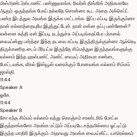
மிஸ்அண்டர்ஸ்டாண்ட் பண்ணுவாங்க. ரிவர்ஸ் திங்கிங் அதிகமாவே
ஆகும். ஒருத்தங்க போய் நல்லதே சொன்னா கூட அதை அக்செப்ட்
பண்ற இடத்துல அவங்க இருக்க மாட்டாங்க. இப்ப எப்படி இருக்கும்னா
நான் எல்லாத்தையுமே இழந்துட்டேன். நான் என்ன தப்பு பண்ணேன்?
என்னை சுத்தி ஏன் இப்படி நடந்துச்சு அப்படிங்கறப்போ பர்சனல்
லைஃப்ன்னு பார்த்தா இந்த தடவை எப்படி இருந்திருக்குன்னா ஆல்ரெடி
திருக்கணித டைம் பீரியட்ல இருந்தே சிம்மத்துல இருந்தவங்களுக்கு
எல்லாம் இந்த ஹஸ்பண்ட் அண்ட் வைஃப் அதிகமா சண்டை
போட்டவங்க, லீகல் இஸ்யூஸ் வரைக்கும் போனவங்க எல்லாம் சிம்மம்
ஜாஸ்தி.
11:44
Speaker A
ஓகே.
11:44
Speaker B
சோ எந்த சிம்மம் எல்லாம் வந்து கொஞ்சம் சரண்டரிங் மோட்ல
இருந்தாங்களோ அவங்க மட்டும் அப்படியே சத்தமில்லாம ஓட்டிட்டு
இருந்த மாதிரி இருக்கும். அதாவது அவங்க வைஃப்கிட்ட யாரெல்லாம்