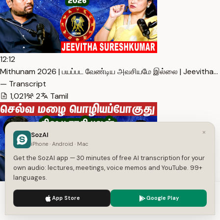
12:12
Mithunam 2026 | பயப்பட வேண்டிய அவசியமே இல்லை | Jeevitha…
— Transcript
1,021
2
Tamil
×
SozAI
iPhone · Android · Mac
Get the SozAI app — 30 minutes of free AI transcription for your
own audio: lectures, meetings, voice memos and YouTube. 99+
languages.
We use cookies to enhance your experience.
Privacy Policy
16:40
App Store
Google Play
Accept
Settings
Rishabam 2026 | வாழ்க்கையே மாறப்போகுது |Astrologer Jeev… —