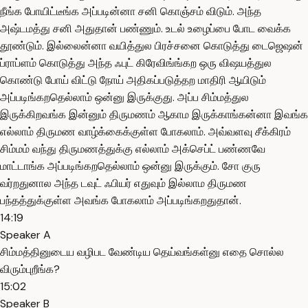
நீங்க போயிட்டீங்க அப்படின்னா சனி கொஞ்சம் விடும். அந்த
அஷ்டமத்து சனி அதுதான் பண்ணும். உடல் உழைப்பை போட வைக்க
தூண்டும். இல்லைன்னா வயித்துல பிரச்சனை கொடுத்து டைஜெஷன்
ப்ராப்ளம் கொடுத்து அந்த ஃபுட் கிரேவிங்ங்கற ஒரு விஷயத்துல
கொண்டு போய் விட்டு நோய் அதிகப்படுத்தற மாதிரி ஆயிடும்
அப்படிங்கறதெல்லாம் ஒன்னு இருக்குது. அப்ப சிம்மத்துல
இருக்கிறவங்க இன்னும் திருமணம் ஆகாம இருக்காங்கன்னா இவங்க
எல்லாம் திருமண வாழ்க்கைக்குள்ள போகலாம். அவ்வளவு சீக்கிரம்
சிம்மம் வந்து திருமணத்துக்கு எல்லாம் அக்செப்ட் பண்ணவே
மாட்டாங்க அப்படிங்கறதெல்லாம் ஒன்னு இருக்கும். சோ குரு
வர்றதுனால அந்த டவுட் ஃபியர் எதுவும் இல்லாம திருமண
பந்தத்துக்குள்ள அவங்க போகலாம் அப்படிங்கறதுதான்.
14:19
Speaker A
சிம்மத்தினுடைய வழிபட வேண்டிய தெய்வங்கள்னு எதை சொல்ல
விரும்புறீங்க?
15:02
Speaker B