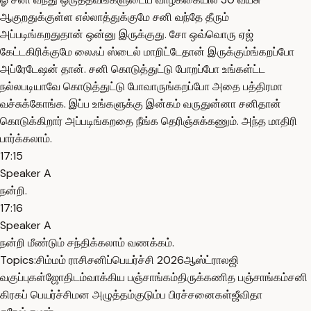
ஆகுறதுக்குள்ள எல்லாத்துக்குமே சனி வந்தே தீரும்
அப்படிங்கறதுதான் ஒன்னு இருக்குது. சோ ஒவ்வொரு ஏஜ்
கேட்டகிரிக்குமே லைஃப் ஸ்டைல் மாறிட்டேதான் இருக்கும்ங்கறப்போ
அப்ரேடேஷன் தான். சனி கொடுத்துட்டு போறப்போ உங்கள்ட்ட
நல்லபடியாவே கொடுத்துட்டு போவாருங்கறப்போ அதை பத்திரமா
வச்சுக்கோங்க. இப்ப உங்களுக்கு இன்கம் வருதுன்னா சனிதான்
கொடுக்கிறார் அப்படிங்கறதை நீங்க தெரிஞ்சுக்கணும். அந்த மாதிரி
பார்க்கலாம்.
17:15
Speaker A
நன்றி.
17:16
Speaker A
நன்றி மீண்டும் சந்திக்கலாம் வணக்கம்.
Topics:
சிம்மம் ராசி
சனிப்பெயர்ச்சி 2026
ஆஸ்ட்ராலஜி
வகுப்புகள்
ஜோதிடம்
வாக்கிய பஞ்சாங்கம்
திருக்கணித பஞ்சாங்கம்
சனி
கிரகப் பெயர்ச்சி
மன அழுத்தம்
குடும்ப பிரச்சனைகள்
ஜீவிதா