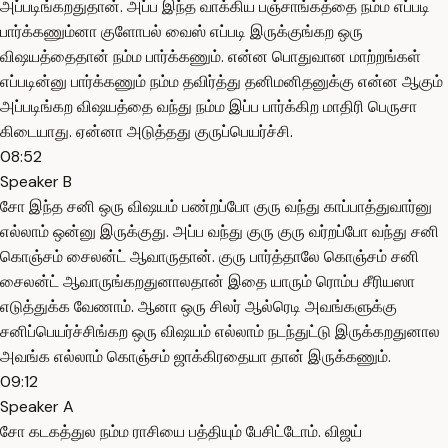
அப்படிங்கறதுதான். அப்ப இந்த வாக்கிய பஞ்சாங்கத்தை நம்ம எப்படி
பார்க்கணும்னா குளோபல் வைஸ் எப்படி இருக்குங்கற ஒரு
விஷயத்தைதான் நம்ம பார்க்கணும். என்ன பொதுவான மாற்றங்கள்
எப்படின்னு பார்க்கணும் நம்ம தவிர்த்து தனிமனிதனுக்கு என்ன ஆகும்
அப்படிங்கற விஷயத்தை வந்து நம்ம இப்ப பார்க்கிற மாதிரி பெருசா
கிடையாது. ஏன்னா அடுத்தது குருப்பெயர்ச்சி.
08:52
Speaker B
சோ இந்த சனி ஒரு விஷயம் பண்றப்போ குரு வந்து காப்பாத்துவார்னு
எல்லாம் ஒன்னு இருக்குது. அப்ப வந்து குரு குரு வர்றப்போ வந்து சனி
கொஞ்சம் சைலன்ட் ஆவாருதான். குரு பார்த்தாலே கொஞ்சம் சனி
சைலன்ட் ஆவாருங்கறதுனாலதான் இதை யாரும் ரொம்ப சீரியஸா
எடுத்துக்க வேணாம். ஆனா ஒரு சிலர் ஆல்ரெடி அவங்களுக்கு
சனிப்பெயர்ச்சிங்கற ஒரு விஷயம் எல்லாம் நடந்துட்டு இருக்கறதுனால
அவங்க எல்லாம் கொஞ்சம் ஜாக்கிரதையா தான் இருக்கணும்.
09:12
Speaker A
சோ கடகத்துல நம்ம ராசியை பத்தியும் பேசிட்டோம். விஜய்