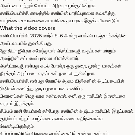
அடிப்படை மற்றும் மேம்பட்ட அறிவு வழங்குகின்றன.
சனிப்பெயர்ச்சி காலத்தில் சனியின் பாதிப்புகளை கவனித்து,
வாழ்க்கை சவால்களை சமாளிக்க தயாராக இருக்க வேண்டும்.
What the video covers
சனிப்பெயர்ச்சி 2026 மார்ச் 5-6 அன்று வாக்கிய பஞ்சாங்கத்தின்
அடிப்படையில் துவங்கியது.
ஜோதிடர் ஜீவிதா சுரேஷ்குமார் ஆஸ்ட்ராலஜி வகுப்புகள் மற்றும்
அவற்றின் கட்டமைப்புகளை விளக்கினார்.
ஆஸ்ட்ராலஜி என்பது கடல் போன்ற ஒரு துறை, மூன்று மாதங்கள்
நீடிக்கும் அடிப்படை வகுப்புகள் நடைபெறுகின்றன.
சனிப்பெயர்ச்சி என்பது கோயில் ஆகம விதிகளின் அடிப்படையில்
ரிஷிகள் கணித்த ஒரு பழமையான கணிப்பு.
பிளானட்கள் மெதுவாக நகர்வதால், சனி ஒரு ராசியில் இரண்டரை
வருடம் இருக்கும்.
சிம்மம் ராசி நேயர்கள் தற்போது சனியின் அஷ்டம ராசியில் இருப்பதால்,
குடும்பம் மற்றும் வாழ்க்கை சவால்களை எதிர்கொள்ள
வேண்டியிருக்கும்.
சிம்மம் ராசியில் திருமண வாழ்க்கையில் சண்டைகள், சட்ட