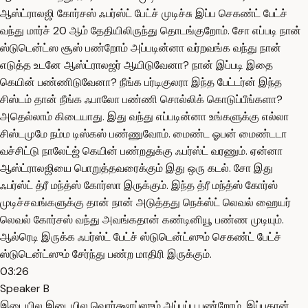
ஆஸ்ட்ராலஜி கோர்சஸ் ஃபர்ஸ்ட் பேட்ச் முடிச்சு இப்ப செகண்ட் பேட்ச்
வந்து மார்ச் 20 ஆம் தேதியிலிருந்து தொடங்குறோம். சோ எப்படி நான்
ஸ்டுடென்ட்ஸ சூஸ் பண்றோம் அப்படின்னா வர்றவங்க வந்து நான்
எடுத்த உடனே ஆஸ்ட்ராலஜர் ஆயிடுவேனா? நான் இப்படி இதை
கெயின் பண்ணிடுவேனா? நீங்க பர்டிகுலரா இந்த பேட்டர்ன் இந்த
சிஸ்டம் தான் நீங்க ஃபாலோ பண்ணி சொல்லிக் கொடுப்பீங்களா?
அதெல்லாம் கிடையாது. இது வந்து எப்படின்னா உங்களுக்கு எல்லா
சிஸ்டமுமே நம்ம டிஸ்கஸ் பண்ணுவோம். மைண்ட ஓபன் மைண்டடா
வச்சிட்டு நாலேட்ஜ் கெயின் பண்றதுக்கு ஃபர்ஸ்ட் வரணும். ஏன்னா
ஆஸ்ட்ராலஜியை பொறுத்தவரைக்கும் இது ஒரு கடல். சோ இது
ஃபர்ஸ்ட் த்ரீ மந்த்ஸ் கோர்ஸா இருக்கும். இந்த த்ரீ மந்த்ஸ் கோர்ஸ்
முடிச்சவங்களுக்கு தான் நான் அடுத்தது நெக்ஸ்ட் லெவல் ஹையர்
லெவல் கோர்சஸ் வந்து அவங்கதான் கண்டினியூ பண்ண முடியும்.
ஆல்ரெடி இருக்க ஃபர்ஸ்ட் பேட்ச் ஸ்டுடென்ட்ஸும் செகண்ட் பேட்ச்
ஸ்டுடென்ட்ஸும் சேர்ந்து பண்ற மாதிரி இருக்கும்.
03:26
Speaker B
இடையில இடையில வொர்க்ஷாப்ஸும் அப்பப்ப பண்றோம். இப்பதான்